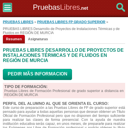
Pruebas
Libres
.net
PRUEBAS LIBRES
»
PRUEBAS LIBRES FP GRADO SUPERIOR
»
PRUEBAS LIBRES Desarrollo de Proyectos de Instalaciones Térmicas y de
Fluidos en REGIÓN DE MURCIA
Resumen
Asignaturas
PRUEBAS LIBRES DESARROLLO DE PROYECTOS DE
INSTALACIONES TÉRMICAS Y DE FLUIDOS EN
REGIÓN DE MURCIA
PEDIR MÃS INFORMACION
TIPO DE FORMACIÓN:
Pruebas Libres de Formación Profesional de grado superior a distancia en
REGIÓN DE MURCIA
PERFIL DEL ALUMNO AL QUE SE ORIENTA EL CURSO:
Este curso de preparación a las Pruebas Libres de FP de grado superior está
pensado para ayudar a todas aquellas personas que desean obtener un Título
Oficial de Formación Profesional pero que no disponen del tiempo suficiente
para realizar las clases de forma presencial. Con la ayuda de nuestra
institución educativa serás capaz, en unos meses, de prepararte para realizar
los Exámenes por Libre de Formación profesional y podrás obtener tu título