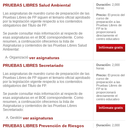
PRUEBAS LIBRES Salud Ambiental
Duración:
2,000
horas
Las asignaturas de nuestro curso de preparación de las
Precio:
El precio del
Pruebas Libres de FP siguen el temario oficial aprobado
curso de
por la legislación vigente respecto a los contenidos
preparación a las
obligatorios del Título de FP.
Pruebas Libres de
FP te lo
proporcionará
Se puede consultar más información al respecto de
directamente el
esas asignaturas en el BOE correspondiente. Como
centro educativo
resumen, a continuación ofrecemos la lista de
Asignaturas y contenidos de las Pruebas Libres Salud
Infórmate gratis
Ambiental:
A- Organizació
ver asignaturas
PRUEBAS LIBRES Secretariado
Duración:
2,000
horas
Las asignaturas de nuestro curso de preparación de las
Precio:
El precio del
Pruebas Libres de FP siguen el temario oficial aprobado
curso de
por la legislación vigente respecto a los contenidos
preparación a las
obligatorios del Título de FP.
Pruebas Libres de
FP te lo
proporcionará
Se puede consultar más información al respecto de
directamente el
esas asignaturas en el BOE correspondiente. Como
centro educativo
resumen, a continuación ofrecemos la lista de
Asignaturas y contenidos de las Pruebas Libres
Infórmate gratis
Secretariado:
A. Gestión
ver asignaturas
PRUEBAS LIBRES Prevención de Riesgos
Duración:
2,000