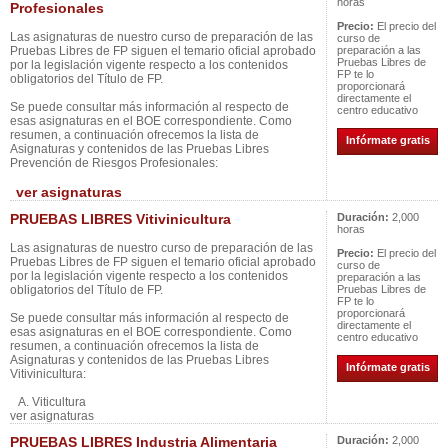
horas
Profesionales
Precio:
El precio del
Las asignaturas de nuestro curso de preparación de las
curso de
Pruebas Libres de FP siguen el temario oficial aprobado
preparación a las
Pruebas Libres de
por la legislación vigente respecto a los contenidos
FP te lo
obligatorios del Título de FP.
proporcionará
directamente el
Se puede consultar más información al respecto de
centro educativo
esas asignaturas en el BOE correspondiente. Como
resumen, a continuación ofrecemos la lista de
Infórmate gratis
Asignaturas y contenidos de las Pruebas Libres
Prevención de Riesgos Profesionales:
ver asignaturas
PRUEBAS LIBRES Vitivinicultura
Duración:
2,000
horas
Las asignaturas de nuestro curso de preparación de las
Precio:
El precio del
Pruebas Libres de FP siguen el temario oficial aprobado
curso de
por la legislación vigente respecto a los contenidos
preparación a las
obligatorios del Título de FP.
Pruebas Libres de
FP te lo
proporcionará
Se puede consultar más información al respecto de
directamente el
esas asignaturas en el BOE correspondiente. Como
centro educativo
resumen, a continuación ofrecemos la lista de
Asignaturas y contenidos de las Pruebas Libres
Infórmate gratis
Vitivinicultura:
A. Viticultura
ver asignaturas
PRUEBAS LIBRES Industria Alimentaria
Duración:
2,000