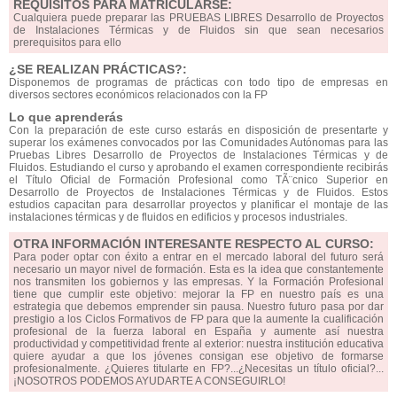
REQUISITOS PARA MATRICULARSE:
Cualquiera puede preparar las PRUEBAS LIBRES Desarrollo de Proyectos
de Instalaciones Térmicas y de Fluidos sin que sean necesarios
prerequisitos para ello
¿SE REALIZAN PRÁCTICAS?:
Disponemos de programas de prácticas con todo tipo de empresas en
diversos sectores económicos relacionados con la FP
Lo que aprenderás
Con la preparación de este curso estarás en disposición de presentarte y
superar los exámenes convocados por las Comunidades Autónomas para las
Pruebas Libres Desarrollo de Proyectos de Instalaciones Térmicas y de
Fluidos. Estudiando el curso y aprobando el examen correspondiente recibirás
el Título Oficial de Formación Profesional como TÃ¨cnico Superior en
Desarrollo de Proyectos de Instalaciones Térmicas y de Fluidos. Estos
estudios capacitan para desarrollar proyectos y planificar el montaje de las
instalaciones térmicas y de fluidos en edificios y procesos industriales.
OTRA INFORMACIÓN INTERESANTE RESPECTO AL CURSO:
Para poder optar con éxito a entrar en el mercado laboral del futuro será
necesario un mayor nivel de formación. Esta es la idea que constantemente
nos transmiten los gobiernos y las empresas. Y la Formación Profesional
tiene que cumplir este objetivo: mejorar la FP en nuestro país es una
estrategia que debemos emprender sin pausa. Nuestro futuro pasa por dar
prestigio a los Ciclos Formativos de FP para que la aumente la cualificación
profesional de la fuerza laboral en España y aumente así nuestra
productividad y competitividad frente al exterior: nuestra institución educativa
quiere ayudar a que los jóvenes consigan ese objetivo de formarse
profesionalmente. ¿Quieres titularte en FP?...¿Necesitas un título oficial?...
¡NOSOTROS PODEMOS AYUDARTE A CONSEGUIRLO!