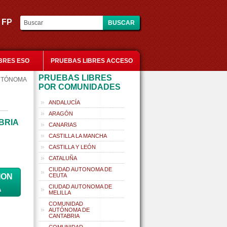
es FP
BRES ESO
PRUEBAS LIBRES ACCESO
PRUEBAS LIBRES
AUTÓNOMA
POR COMUNIDADES
ANDALUCÍA
ARAGÓN
BRIA
CANARIAS
CASTILLA LA MANCHA
CASTILLA Y LEÓN
CATALUÑA
CIUDAD AUTONOMA DE
ION
CEUTA
CIUDAD AUTONOMA DE
A
MELILLA
COMUNIDAD
AUTÓNOMA DE
CANTABRIA