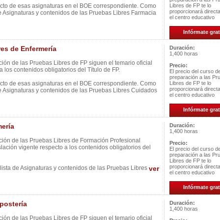
ecto de esas asignaturas en el BOE correspondiente. Como
Libres de FP te lo
proporcionará direc
e Asignaturas y contenidos de las Pruebas Libres Farmacia
el centro educativo
Infórmate grat
es de Enfermería
Duración:
1,400 horas
ión de las Pruebas Libres de FP siguen el temario oficial
Precio:
 los contenidos obligatorios del Título de FP.
El precio del curso d
preparación a las Pr
ecto de esas asignaturas en el BOE correspondiente. Como
Libres de FP te lo
proporcionará direc
de Asignaturas y contenidos de las Pruebas Libres Cuidados
el centro educativo
Infórmate grat
ería
Duración:
1,400 horas
ción de las Pruebas Libres de Formación Profesional
Precio:
slación vigente respecto a los contenidos obligatorios del
El precio del curso d
preparación a las Pr
Libres de FP te lo
proporcionará direc
ista de Asignaturas y contenidos de las Pruebas Libres
ver
el centro educativo
Infórmate grat
postería
Duración:
1,400 horas
ión de las Pruebas Libres de FP siguen el temario oficial