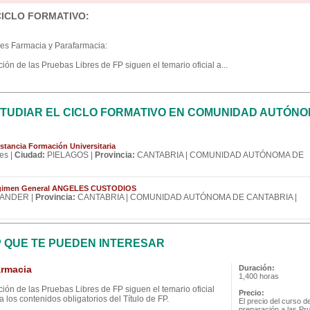
CICLO FORMATIVO:
res Farmacia y Parafarmacia:
ón de las Pruebas Libres de FP siguen el temario oficial a...
TUDIAR EL CICLO FORMATIVO EN COMUNIDAD AUTÓNO
stancia Formación Universitaria
es |
Ciudad:
PIELAGOS |
Provincia:
CANTABRIA | COMUNIDAD AUTÓNOMA DE
Régimen General ANGELES CUSTODIOS
ANDER |
Provincia:
CANTABRIA | COMUNIDAD AUTÓNOMA DE CANTABRIA |
P QUE TE PUEDEN INTERESAR
rmacia
Duración:
1,400 horas
ión de las Pruebas Libres de FP siguen el temario oficial
Precio:
 los contenidos obligatorios del Título de FP.
El precio del curso d
preparación a las Pr