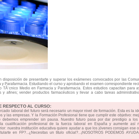
en disposición de presentarte y superar los exámenes convocados por las Comu
y Parafarmacia. Estudiando el curso y aprobando el examen correspondiente reci
mo TÃ¨cnico Medio en Farmacia y Parafarmacia. Estos estudios capacitan para 
os y afines; vender productos farmacéuticos y llevar a cabo tareas administrati
E RESPECTO AL CURSO:
ercado laboral del futuro será necesario un mayor nivel de formación. Esta es la i
 y las empresas. Y la Formación Profesional tiene que cumplir este objetivo: mej
e debemos emprender sin pausa. Nuestro futuro pasa por dar prestigio a los 
 cualificación profesional de la fuerza laboral en España y aumente así n
erior: nuestra institución educativa quiere ayudar a que los jóvenes consigan ese o
titularte en FP?...¿Necesitas un título oficial?...¡NOSOTROS PODEMOS AYUD