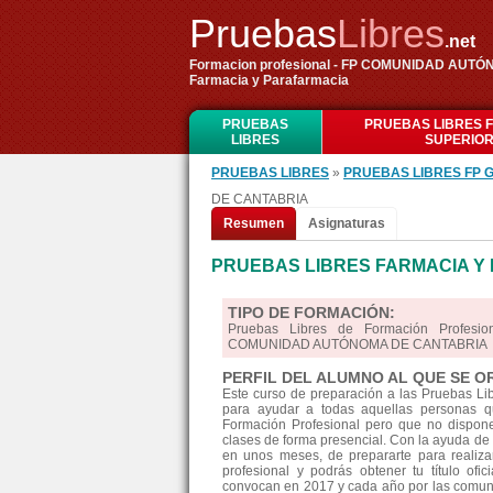
Pruebas
Libres
.net
Formacion profesional - FP COMUNIDAD AU
Farmacia y Parafarmacia
PRUEBAS
PRUEBAS LIBRES 
LIBRES
SUPERIO
PRUEBAS LIBRES
»
PRUEBAS LIBRES FP 
DE CANTABRIA
Resumen
Asignaturas
PRUEBAS LIBRES FARMACIA Y
TIPO DE FORMACIÓN:
Pruebas Libres de Formación Profesi
COMUNIDAD AUTÓNOMA DE CANTABRIA
PERFIL DEL ALUMNO AL QUE SE O
Este curso de preparación a las Pruebas L
para ayudar a todas aquellas personas qu
Formación Profesional pero que no disponen
clases de forma presencial. Con la ayuda de 
en unos meses, de prepararte para realiz
profesional y podrás obtener tu título ofi
convocan en 2017 y cada año por las comun