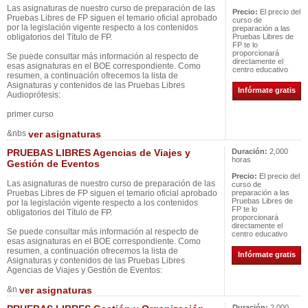
Las asignaturas de nuestro curso de preparación de las
Precio:
El precio del
Pruebas Libres de FP siguen el temario oficial aprobado
curso de
por la legislación vigente respecto a los contenidos
preparación a las
obligatorios del Título de FP.
Pruebas Libres de
FP te lo
proporcionará
Se puede consultar más información al respecto de
directamente el
esas asignaturas en el BOE correspondiente. Como
centro educativo
resumen, a continuación ofrecemos la lista de
Asignaturas y contenidos de las Pruebas Libres
Infórmate gratis
Audioprótesis:
primer curso
&nbs
ver asignaturas
PRUEBAS LIBRES Agencias de Viajes y
Duración:
2,000
horas
Gestión de Eventos
Precio:
El precio del
Las asignaturas de nuestro curso de preparación de las
curso de
Pruebas Libres de FP siguen el temario oficial aprobado
preparación a las
Pruebas Libres de
por la legislación vigente respecto a los contenidos
FP te lo
obligatorios del Título de FP.
proporcionará
directamente el
Se puede consultar más información al respecto de
centro educativo
esas asignaturas en el BOE correspondiente. Como
resumen, a continuación ofrecemos la lista de
Infórmate gratis
Asignaturas y contenidos de las Pruebas Libres
Agencias de Viajes y Gestión de Eventos:
&n
ver asignaturas
Duración:
2,000