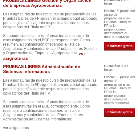
PRUEBAS LIBRES Gestión y Organización
horas
de Empresas Agropecuarias
Precio:
El precio del
Las asignaturas de nuestro curso de preparación de las
curso de
Pruebas Libres de FP siguen el temario oficial aprobado
preparación a las
Pruebas Libres de
por la legislación vigente respecto a los contenidos
FP te lo
obligatorios del Título de FP.
proporcionará
directamente el
Se puede consultar más información al respecto de
centro educativo
esas asignaturas en el BOE correspondiente. Como
resumen, a continuación ofrecemos la lista de
Infórmate gratis
Asignaturas y contenidos de las Pruebas Libres Gestión
y Organización de Empresas Agropecuarias:
ver
asignaturas
PRUEBAS LIBRES Administración de
Duración:
2,000
horas
Sistemas Informáticos
Precio:
El precio del
Las asignaturas de nuestro curso de preparación de las
curso de
Pruebas Libres de FP siguen el temario oficial aprobado
preparación a las
Pruebas Libres de
por la legislación vigente respecto a los contenidos
FP te lo
obligatorios del Título de FP.
proporcionará
directamente el
Se puede consultar más información al respecto de
centro educativo
esas asignaturas en el BOE correspondiente. Como
resumen, a continuación ofrecemos la lista de
Infórmate gratis
Asignaturas y contenidos de las Pruebas Libres
Administración de Sistemas Informáticos:
ver asignaturas