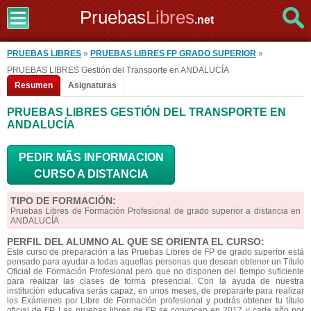
Pruebas
Libres
.net
PRUEBAS LIBRES
»
PRUEBAS LIBRES FP GRADO SUPERIOR
»
PRUEBAS LIBRES Gestión del Transporte en ANDALUCÍA
Resumen
Asignaturas
PRUEBAS LIBRES GESTIÓN DEL TRANSPORTE EN
ANDALUCÍA
PEDIR MÃS INFORMACION
CURSO A DISTANCIA
TIPO DE FORMACIÓN:
Pruebas Libres de Formación Profesional de grado superior a distancia en
ANDALUCÍA
PERFIL DEL ALUMNO AL QUE SE ORIENTA EL CURSO:
Este curso de preparación a las Pruebas Libres de FP de grado superior está
pensado para ayudar a todas aquellas personas que desean obtener un Título
Oficial de Formación Profesional pero que no disponen del tiempo suficiente
para realizar las clases de forma presencial. Con la ayuda de nuestra
institución educativa serás capaz, en unos meses, de prepararte para realizar
los Exámenes por Libre de Formación profesional y podrás obtener tu título
oficial de FP. Las pruebas libres de FP se convocan en 2017 y cada año por