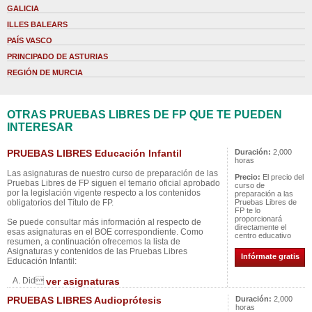
GALICIA
ILLES BALEARS
PAÍS VASCO
PRINCIPADO DE ASTURIAS
REGIÓN DE MURCIA
OTRAS PRUEBAS LIBRES DE FP QUE TE PUEDEN
INTERESAR
PRUEBAS LIBRES Educación Infantil
Duración:
2,000
horas
Las asignaturas de nuestro curso de preparación de las
Precio:
El precio del
Pruebas Libres de FP siguen el temario oficial aprobado
curso de
por la legislación vigente respecto a los contenidos
preparación a las
obligatorios del Título de FP.
Pruebas Libres de
FP te lo
proporcionará
Se puede consultar más información al respecto de
directamente el
esas asignaturas en el BOE correspondiente. Como
centro educativo
resumen, a continuación ofrecemos la lista de
Asignaturas y contenidos de las Pruebas Libres
Infórmate gratis
Educación Infantil:
A. Did
ver asignaturas
PRUEBAS LIBRES Audioprótesis
Duración:
2,000
horas