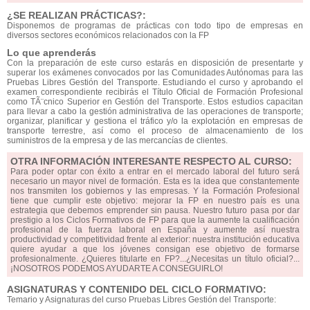
¿SE REALIZAN PRÁCTICAS?:
Disponemos de programas de prácticas con todo tipo de empresas en
diversos sectores económicos relacionados con la FP
Lo que aprenderás
Con la preparación de este curso estarás en disposición de presentarte y
superar los exámenes convocados por las Comunidades Autónomas para las
Pruebas Libres Gestión del Transporte. Estudiando el curso y aprobando el
examen correspondiente recibirás el Título Oficial de Formación Profesional
como TÃ¨cnico Superior en Gestión del Transporte. Estos estudios capacitan
para llevar a cabo la gestión administrativa de las operaciones de transporte;
organizar, planificar y gestiona el tráfico y/o la explotación en empresas de
transporte terrestre, así como el proceso de almacenamiento de los
suministros de la empresa y de las mercancías de clientes.
OTRA INFORMACIÓN INTERESANTE RESPECTO AL CURSO:
Para poder optar con éxito a entrar en el mercado laboral del futuro será
necesario un mayor nivel de formación. Esta es la idea que constantemente
nos transmiten los gobiernos y las empresas. Y la Formación Profesional
tiene que cumplir este objetivo: mejorar la FP en nuestro país es una
estrategia que debemos emprender sin pausa. Nuestro futuro pasa por dar
prestigio a los Ciclos Formativos de FP para que la aumente la cualificación
profesional de la fuerza laboral en España y aumente así nuestra
productividad y competitividad frente al exterior: nuestra institución educativa
quiere ayudar a que los jóvenes consigan ese objetivo de formarse
profesionalmente. ¿Quieres titularte en FP?...¿Necesitas un título oficial?...
¡NOSOTROS PODEMOS AYUDARTE A CONSEGUIRLO!
ASIGNATURAS Y CONTENIDO DEL CICLO FORMATIVO:
Temario y Asignaturas del curso Pruebas Libres Gestión del Transporte: