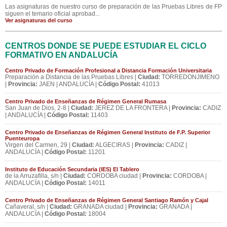
Las asignaturas de nuestro curso de preparación de las Pruebas Libres de FP
siguen el temario oficial aprobad...
Ver asignaturas del curso
CENTROS DONDE SE PUEDE ESTUDIAR EL CICLO
FORMATIVO EN ANDALUCÍA
Centro Privado de Formación Profesional a Distancia Formación Universitaria
Preparación a Distancia de las Pruebas Libres |
Ciudad:
TORREDONJIMENO
|
Provincia:
JAEN | ANDALUCÍA |
Código Postal:
41013
Centro Privado de Enseñanzas de Régimen General Rumasa
San Juan de Dios, 2-8 |
Ciudad:
JEREZ DE LA FRONTERA |
Provincia:
CADIZ
| ANDALUCÍA |
Código Postal:
11403
Centro Privado de Enseñanzas de Régimen General Instituto de F.P. Superior
Puenteuropa
Virgen del Carmen, 29 |
Ciudad:
ALGECIRAS |
Provincia:
CADIZ |
ANDALUCÍA |
Código Postal:
11201
Instituto de Educación Secundaria (IES) El Tablero
de la Arruzafilla, s/n |
Ciudad:
CORDOBA ciudad |
Provincia:
CORDOBA |
ANDALUCÍA |
Código Postal:
14011
Centro Privado de Enseñanzas de Régimen General Santiago Ramón y Cajal
Cañaveral, s/n |
Ciudad:
GRANADA ciudad |
Provincia:
GRANADA |
ANDALUCÍA |
Código Postal:
18004