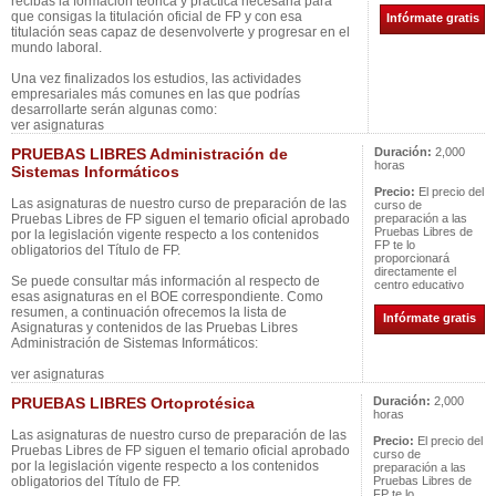
recibas la formación teórica y práctica necesaria para
que consigas la titulación oficial de FP y con esa
Infórmate gratis
titulación seas capaz de desenvolverte y progresar en el
mundo laboral.
Una vez finalizados los estudios, las actividades
empresariales más comunes en las que podrías
desarrollarte serán algunas como:
ver asignaturas
PRUEBAS LIBRES Administración de
Duración:
2,000
horas
Sistemas Informáticos
Precio:
El precio del
Las asignaturas de nuestro curso de preparación de las
curso de
Pruebas Libres de FP siguen el temario oficial aprobado
preparación a las
Pruebas Libres de
por la legislación vigente respecto a los contenidos
FP te lo
obligatorios del Título de FP.
proporcionará
directamente el
Se puede consultar más información al respecto de
centro educativo
esas asignaturas en el BOE correspondiente. Como
resumen, a continuación ofrecemos la lista de
Infórmate gratis
Asignaturas y contenidos de las Pruebas Libres
Administración de Sistemas Informáticos:
ver asignaturas
PRUEBAS LIBRES Ortoprotésica
Duración:
2,000
horas
Las asignaturas de nuestro curso de preparación de las
Precio:
El precio del
Pruebas Libres de FP siguen el temario oficial aprobado
curso de
por la legislación vigente respecto a los contenidos
preparación a las
obligatorios del Título de FP.
Pruebas Libres de
FP te lo