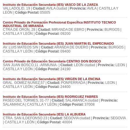
Instituto de Educación Secundaria (IES) VASCO DE LA ZARZA
VALLADOLID, 19 |
Ciudad:
AVILA ciudad |
Provincia:
AVILA | CASTILLA Y
LEÓN |
Código Postal:
05005
Centro Privado de Formación Profesional Específica INSTITUTO TECNICO
INDUSTRIAL DE MIRANDA
CTRA.DE ORON, 28 |
Ciudad:
MIRANDA DE EBRO |
Provincia:
BURGOS |
CASTILLA Y LEÓN |
Código Postal:
09200
Instituto de Educación Secundaria (IES) JUAN MARTIN EL EMPECINADO
AV. LUIS MATEOS S/N |
Ciudad:
ARANDA DE DUERO |
Provincia:
BURGOS |
CASTILLA Y LEÓN |
Código Postal:
09400
Centro Privado de Educación Secundaria CENTRO DON BOSCO
SAN JUAN BOSCO,11 -ARMUNIA- |
Ciudad:
LEON ciudad |
Provincia:
LEON |
CASTILLA Y LEÓN |
Código Postal:
24190
Instituto de Educación Secundaria (IES) VIRGEN DE LA ENCINA
GRAL. GOMEZ NUÑEZ,57 |
Ciudad:
PONFERRADA |
Provincia:
LEON |
CASTILLA Y LEÓN |
Código Postal:
24400
Instituto de Educación Secundaria (IES) RODRIGUEZ FABRES
PASEO DEL TORMES, 31-77 |
Ciudad:
SALAMANCA ciudad |
Provincia:
SALAMANCA | CASTILLA Y LEÓN |
Código Postal:
37008
Instituto de Educación Secundaria (IES) LA ALBUERA
CTRA. SAN ILDEFONSO 23 |
Ciudad:
SEGOVIA ciudad |
Provincia:
SEGOVIA
| CASTILLA Y LEÓN |
Código Postal:
40004