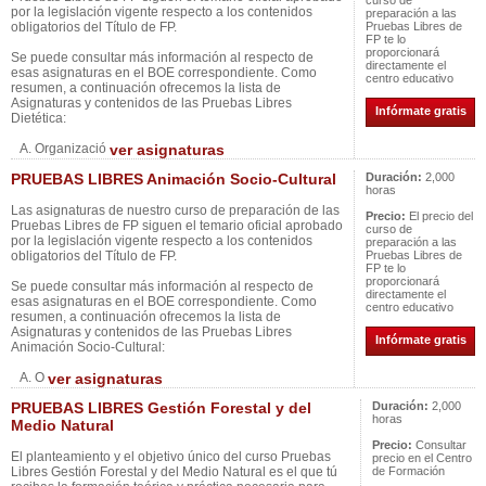
curso de
por la legislación vigente respecto a los contenidos
preparación a las
obligatorios del Título de FP.
Pruebas Libres de
FP te lo
proporcionará
Se puede consultar más información al respecto de
directamente el
esas asignaturas en el BOE correspondiente. Como
centro educativo
resumen, a continuación ofrecemos la lista de
Asignaturas y contenidos de las Pruebas Libres
Infórmate gratis
Dietética:
A. Organizació
ver asignaturas
PRUEBAS LIBRES Animación Socio-Cultural
Duración:
2,000
horas
Las asignaturas de nuestro curso de preparación de las
Precio:
El precio del
Pruebas Libres de FP siguen el temario oficial aprobado
curso de
por la legislación vigente respecto a los contenidos
preparación a las
obligatorios del Título de FP.
Pruebas Libres de
FP te lo
proporcionará
Se puede consultar más información al respecto de
directamente el
esas asignaturas en el BOE correspondiente. Como
centro educativo
resumen, a continuación ofrecemos la lista de
Asignaturas y contenidos de las Pruebas Libres
Infórmate gratis
Animación Socio-Cultural:
A. O
ver asignaturas
PRUEBAS LIBRES Gestión Forestal y del
Duración:
2,000
horas
Medio Natural
Precio:
Consultar
El planteamiento y el objetivo único del curso Pruebas
precio en el Centro
Libres Gestión Forestal y del Medio Natural es el que tú
de Formación