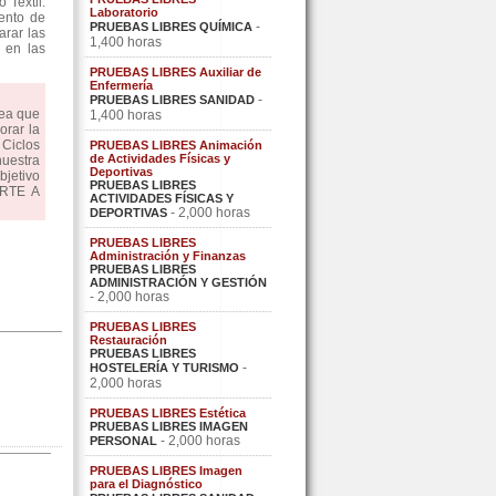
 Textil.
Laboratorio
iento de
-
PRUEBAS LIBRES QUÍMICA
arar las
1,400 horas
 en las
PRUEBAS LIBRES Auxiliar de
Enfermería
-
PRUEBAS LIBRES SANIDAD
dea que
1,400 horas
orar la
Ciclos
PRUEBAS LIBRES Animación
de Actividades Físicas y
uestra
Deportivas
bjetivo
PRUEBAS LIBRES
ARTE A
ACTIVIDADES FÍSICAS Y
- 2,000 horas
DEPORTIVAS
PRUEBAS LIBRES
Administración y Finanzas
PRUEBAS LIBRES
ADMINISTRACIÓN Y GESTIÓN
- 2,000 horas
PRUEBAS LIBRES
Restauración
PRUEBAS LIBRES
-
HOSTELERÍA Y TURISMO
2,000 horas
PRUEBAS LIBRES Estética
PRUEBAS LIBRES IMAGEN
- 2,000 horas
PERSONAL
PRUEBAS LIBRES Imagen
para el Diagnóstico