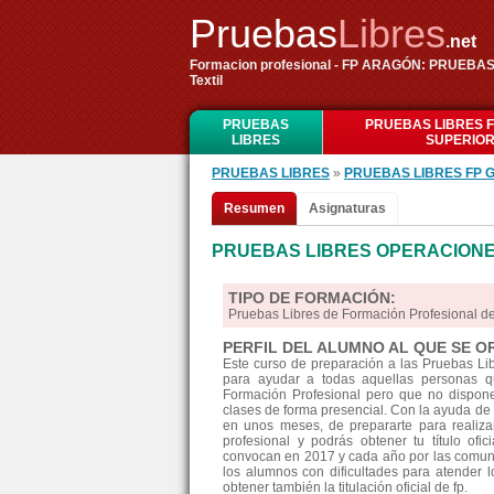
Pruebas
Libres
.net
Formacion profesional - FP ARAGÓN: PRUEBAS
Textil
PRUEBAS
PRUEBAS LIBRES 
LIBRES
SUPERIO
PRUEBAS LIBRES
»
PRUEBAS LIBRES FP 
Resumen
Asignaturas
PRUEBAS LIBRES OPERACIONE
TIPO DE FORMACIÓN:
Pruebas Libres de Formación Profesional 
PERFIL DEL ALUMNO AL QUE SE O
Este curso de preparación a las Pruebas L
para ayudar a todas aquellas personas qu
Formación Profesional pero que no disponen
clases de forma presencial. Con la ayuda de 
en unos meses, de prepararte para realiz
profesional y podrás obtener tu título ofi
convocan en 2017 y cada año por las comun
los alumnos con dificultades para atender l
obtener también la titulación oficial de fp.