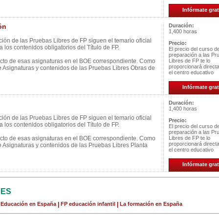
Infórmate grat
ón
Duración:
1,400 horas
ión de las Pruebas Libres de FP siguen el temario oficial
Precio:
 los contenidos obligatorios del Título de FP.
El precio del curso d
preparación a las Pr
ecto de esas asignaturas en el BOE correspondiente. Como
Libres de FP te lo
proporcionará direc
e Asignaturas y contenidos de las Pruebas Libres Obras de
el centro educativo
Infórmate grat
Duración:
1,400 horas
ión de las Pruebas Libres de FP siguen el temario oficial
Precio:
 los contenidos obligatorios del Título de FP.
El precio del curso d
preparación a las Pr
ecto de esas asignaturas en el BOE correspondiente. Como
Libres de FP te lo
proporcionará direc
e Asignaturas y contenidos de las Pruebas Libres Planta
el centro educativo
Infórmate grat
CES
a Educación en España
|
FP educación infantil
|
La formación en España