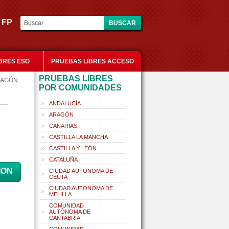
es FP
BRES ESO
PRUEBAS LIBRES ACCESO
PRUEBAS LIBRES
ARAGÓN
POR COMUNIDADES
ANDALUCÍA
ARAGÓN
CANARIAS
CASTILLA LA MANCHA
CASTILLA Y LEÓN
CATALUÑA
ION
CIUDAD AUTONOMA DE
CEUTA
CIUDAD AUTONOMA DE
MELILLA
COMUNIDAD
AUTÓNOMA DE
CANTABRIA