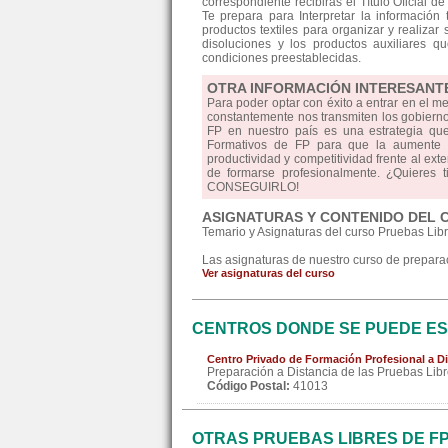
correspondiente recibirás el Título Oficial
Te prepara para Interpretar la información
productos textiles para organizar y realiza
disoluciones y los productos auxiliares q
condiciones preestablecidas.
OTRA INFORMACIÓN INTERESANT
Para poder optar con éxito a entrar en el m
constantemente nos transmiten los gobiernos
FP en nuestro país es una estrategia qu
Formativos de FP para que la aumente la
productividad y competitividad frente al ext
de formarse profesionalmente. ¿Quieres 
CONSEGUIRLO!
ASIGNATURAS Y CONTENIDO DEL 
Temario y Asignaturas del curso Pruebas Lib
Las asignaturas de nuestro curso de preparaci
Ver asignaturas del curso
CENTROS DONDE SE PUEDE ES
Centro Privado de Formación Profesional a Di
Preparación a Distancia de las Pruebas Libr
Código Postal:
41013
OTRAS PRUEBAS LIBRES DE F