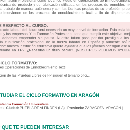
 de Formación Profesional como TÃ¨cnico Medio en Operaciones de Ennoblecimiento
 técnica de producto y de fabricación utilizada en los procesos de ennoblecim
r su trabajo de manera autónoma y con las técnicas propias de su profesión, prep
ue intervienen en los procesos de ennoblecimiento textil a fin de disponerlos
E RESPECTO AL CURSO:
ercado laboral del futuro será necesario un mayor nivel de formación. Esta es la i
 y las empresas. Y la Formación Profesional tiene que cumplir este objetivo: mej
e debemos emprender sin pausa. Nuestro futuro pasa por dar prestigio a los 
 cualificación profesional de la fuerza laboral en España y aumente así n
erior: nuestra institución educativa quiere ayudar a que los jóvenes consigan ese o
titularte en FP?...¿Necesitas un título oficial?...¡NOSOTROS PODEMOS AYUD
CICLO FORMATIVO:
res Operaciones de Ennoblecimiento Textil:
ón de las Pruebas Libres de FP siguen el temario ofici...
TUDIAR EL CICLO FORMATIVO EN ARAGÓN
stancia Formación Universitaria
es |
Ciudad:
PUEBLA DE ALFINDEN (LA) |
Provincia:
ZARAGOZA | ARAGÓN |
P QUE TE PUEDEN INTERESAR