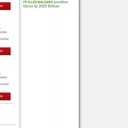
pruebas
FP ILLES BALEARS
is
libres fp 2025 Bilbao
e
uebas
tamente
is
e
uebas
tamente
is