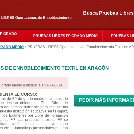
Busca Pruebas Libr
 LIBRES Operaciones de Ennoblecimiento
FP GRADO
PRUEBAS LIBRES FP GRADO MEDIO
PRUEBAS LI
R
GRADO MEDIO
» PRUEBAS LIBRES Operaciones de Ennoblecimiento Textil en 
S DE ENNOBLECIMIENTO TEXTIL EN ARAGÓN
de grado medio a distancia en ARAGÓN
RIENTA EL CURSO:
ibres de FP de grado medio está pensado
PEDIR MÃS INFORMAC
e desean obtener un Título Oficial de
 del tiempo suficiente para realizar las
nuestra institución educativa serás capaz,
ar los Exámenes por Libre de Formación
cial de FP. Las pruebas libres de FP se
idades autónomas con el objetivo de que
os ciclos formativos presenciales puedan