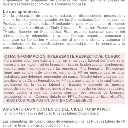
Disponemos de programas de prácticas con todo tipo de empresas en
diversos sectores económicos relacionados con la FP
Lo que aprenderás
Con la preparación de este curso estarás en disposición de presentarte y
superar los exámenes convocados por las Comunidades Autónomas para las
Pruebas Libres Ortoprotésica. Estudiando el curso y aprobando el examen
correspondiente recibirás el Título Oficial de Formación Profesional como
TÃ¨cnico Superior en Ortoprotésica. Estos estudios capacitan para definir
ortesis, prótesis, ortoprótesis y ayudas técnicas; organizar, programar y
supervisar su fabricación y adaptación al cliente o clienta y asegurar el
cumplimiento de las especificaciones establecidas por la normativa y la
prescripción correspondiente.
OTRA INFORMACIÓN INTERESANTE RESPECTO AL CURSO:
Para poder optar con éxito a entrar en el mercado laboral del futuro será
necesario un mayor nivel de formación. Esta es la idea que constantemente
nos transmiten los gobiernos y las empresas. Y la Formación Profesional
tiene que cumplir este objetivo: mejorar la FP en nuestro país es una
estrategia que debemos emprender sin pausa. Nuestro futuro pasa por dar
prestigio a los Ciclos Formativos de FP para que la aumente la cualificación
profesional de la fuerza laboral en España y aumente así nuestra
productividad y competitividad frente al exterior: nuestra institución educativa
quiere ayudar a que los jóvenes consigan ese objetivo de formarse
profesionalmente. ¿Quieres titularte en FP?...¿Necesitas un título oficial?...
¡NOSOTROS PODEMOS AYUDARTE A CONSEGUIRLO!
ASIGNATURAS Y CONTENIDO DEL CICLO FORMATIVO:
Temario y Asignaturas del curso Pruebas Libres Ortoprotésica:
Las asignaturas de nuestro curso de preparación de las Pruebas Libres de FP
siguen el temario oficial aprobado por la ...