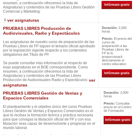
resumen, a continuación ofrecemos la lista de
Infórmate gratis
Asignaturas y contenidos de las Pruebas Libres Gestión
Comercial y Márketing:
&
ver asignaturas
PRUEBAS LIBRES Producción de
Duración:
2,000
horas
Audiovisuales, Radio y Espectáculos
Precio:
El precio del
Las asignaturas de nuestro curso de preparación de las
curso de
Pruebas Libres de FP siguen el temario oficial aprobado
preparación a las
Pruebas Libres de
por la legislación vigente respecto a los contenidos
FP te lo
obligatorios del Título de FP.
proporcionará
directamente el
Se puede consultar más información al respecto de
centro educativo
esas asignaturas en el BOE correspondiente. Como
resumen, a continuación ofrecemos la lista de
Infórmate gratis
Asignaturas y contenidos de las Pruebas Libres
Producción de Audiovisuales Radio y Espectáculos:
ver
asignaturas
PRUEBAS LIBRES Gestión de Ventas y
Duración:
2,000
horas
Espacios Comerciales
Precio:
Consultar
El planteamiento y el objetivo único del curso Pruebas
precio en el Centro
Libres Gestión de Ventas y Espacios Comerciales es el
de Formación
que tú recibas la formación teórica y práctica necesaria
para que consigas la titulación oficial de FP y con esa
Infórmate gratis
titulación seas capaz de desenvolverte y progresar en el
mundo laboral.