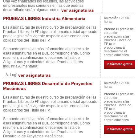
Una vez finalizados los estudios, las actividades
empresariales más comunes en las que podrías
desarrollarte serán algunas como:
ver asignaturas
PRUEBAS LIBRES Industria Alimentaria
Duración:
2,000
horas
Las asignaturas de nuestro curso de preparación de las
Precio:
El precio del
Pruebas Libres de FP siguen el temario oficial aprobado
curso de
por la legislación vigente respecto a los contenidos
preparación a las
obligatorios del Título de FP.
Pruebas Libres de
FP te lo
proporcionará
Se puede consultar más información al respecto de
directamente el
esas asignaturas en el BOE correspondiente. Como
centro educativo
resumen, a continuación ofrecemos la lista de
Asignaturas y contenidos de las Pruebas Libres
Infórmate gratis
Industria Alimentaria:
A. Logí
ver asignaturas
PRUEBAS LIBRES Desarrollo de Proyectos
Duración:
2,000
horas
Mecánicos
Precio:
El precio del
Las asignaturas de nuestro curso de preparación de las
curso de
Pruebas Libres de FP siguen el temario oficial aprobado
preparación a las
Pruebas Libres de
por la legislación vigente respecto a los contenidos
FP te lo
obligatorios del Título de FP.
proporcionará
directamente el
Se puede consultar más información al respecto de
centro educativo
esas asignaturas en el BOE correspondiente. Como
resumen, a continuación ofrecemos la lista de
Infórmate gratis
Asignaturas y contenidos de las Pruebas Libres
Desarrollo de Proyectos Mecánicos: