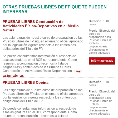
OTRAS PRUEBAS LIBRES DE FP QUE TE PUEDEN
INTERESAR
PRUEBAS LIBRES Conducción de
Duración:
1,400
horas
Actividades Físico-Deportivas en el Medio
Natural
Precio:
El precio del
curso de
preparación a las
Las asignaturas de nuestro curso de preparación de las
Pruebas Libres de
Pruebas Libres de FP siguen el temario oficial aprobado
FP te lo
por la legislación vigente respecto a los contenidos
proporcionará
obligatorios del Título de FP.
directamente el
centro educativo
Se puede consultar más información al respecto de
esas asignaturas en el BOE correspondiente. Como
Infórmate gratis
resumen, a continuación ofrecemos la lista de
Asignaturas y contenidos de las Pruebas Libres
Conducción de Actividades Físico-Deportivas en el
ver
asignaturas
PRUEBAS LIBRES Cocina
Duración:
1,400
horas
Las asignaturas de nuestro curso de preparación de las
Precio:
El precio del
Pruebas Libres de FP siguen el temario oficial aprobado
curso de
por la legislación vigente respecto a los contenidos
preparación a las
obligatorios del Título de FP.
Pruebas Libres de
FP te lo
proporcionará
Se puede consultar más información al respecto de
directamente el
esas asignaturas en el BOE correspondiente. Como
centro educativo
resumen, a continuación ofrecemos la lista de