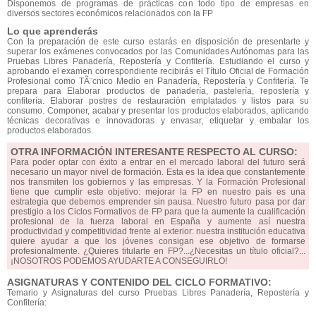
Disponemos de programas de prácticas con todo tipo de empresas en
diversos sectores económicos relacionados con la FP
Lo que aprenderás
Con la preparación de este curso estarás en disposición de presentarte y
superar los exámenes convocados por las Comunidades Autónomas para las
Pruebas Libres Panadería, Repostería y Confitería. Estudiando el curso y
aprobando el examen correspondiente recibirás el Título Oficial de Formación
Profesional como TÃ¨cnico Medio en Panadería, Repostería y Confitería. Te
prepara para Elaborar productos de panadería, pastelería, repostería y
confitería. Elaborar postres de restauración emplatados y listos para su
consumo. Componer, acabar y presentar los productos elaborados, aplicando
técnicas decorativas e innovadoras y envasar, etiquetar y embalar los
productos elaborados.
OTRA INFORMACIÓN INTERESANTE RESPECTO AL CURSO:
Para poder optar con éxito a entrar en el mercado laboral del futuro será
necesario un mayor nivel de formación. Esta es la idea que constantemente
nos transmiten los gobiernos y las empresas. Y la Formación Profesional
tiene que cumplir este objetivo: mejorar la FP en nuestro país es una
estrategia que debemos emprender sin pausa. Nuestro futuro pasa por dar
prestigio a los Ciclos Formativos de FP para que la aumente la cualificación
profesional de la fuerza laboral en España y aumente así nuestra
productividad y competitividad frente al exterior: nuestra institución educativa
quiere ayudar a que los jóvenes consigan ese objetivo de formarse
profesionalmente. ¿Quieres titularte en FP?...¿Necesitas un título oficial?...
¡NOSOTROS PODEMOS AYUDARTE A CONSEGUIRLO!
ASIGNATURAS Y CONTENIDO DEL CICLO FORMATIVO:
Temario y Asignaturas del curso Pruebas Libres Panadería, Repostería y
Confitería: