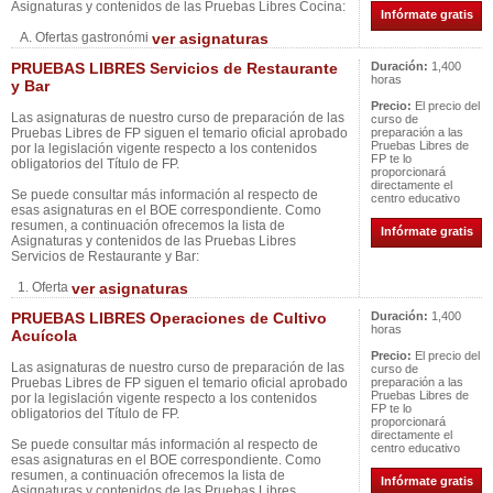
Asignaturas y contenidos de las Pruebas Libres Cocina:
Infórmate gratis
A. Ofertas gastronómi
ver asignaturas
PRUEBAS LIBRES Servicios de Restaurante
Duración:
1,400
horas
y Bar
Precio:
El precio del
Las asignaturas de nuestro curso de preparación de las
curso de
Pruebas Libres de FP siguen el temario oficial aprobado
preparación a las
Pruebas Libres de
por la legislación vigente respecto a los contenidos
FP te lo
obligatorios del Título de FP.
proporcionará
directamente el
Se puede consultar más información al respecto de
centro educativo
esas asignaturas en el BOE correspondiente. Como
resumen, a continuación ofrecemos la lista de
Infórmate gratis
Asignaturas y contenidos de las Pruebas Libres
Servicios de Restaurante y Bar:
1. Oferta
ver asignaturas
PRUEBAS LIBRES Operaciones de Cultivo
Duración:
1,400
horas
Acuícola
Precio:
El precio del
Las asignaturas de nuestro curso de preparación de las
curso de
Pruebas Libres de FP siguen el temario oficial aprobado
preparación a las
Pruebas Libres de
por la legislación vigente respecto a los contenidos
FP te lo
obligatorios del Título de FP.
proporcionará
directamente el
Se puede consultar más información al respecto de
centro educativo
esas asignaturas en el BOE correspondiente. Como
resumen, a continuación ofrecemos la lista de
Infórmate gratis
Asignaturas y contenidos de las Pruebas Libres