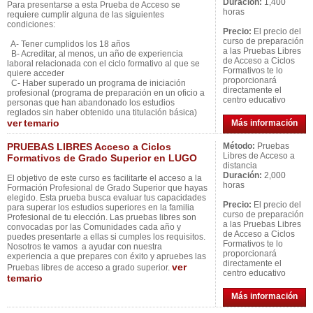
Duración:
1,400
Para presentarse a esta Prueba de Acceso se
horas
requiere cumplir alguna de las siguientes
condiciones:
Precio:
El precio del
curso de preparación
A- Tener cumplidos los 18 años
a las Pruebas Libres
B- Acreditar, al menos, un año de experiencia
de Acceso a Ciclos
laboral relacionada con el ciclo formativo al que se
Formativos te lo
quiere acceder
proporcionará
C- Haber superado un programa de iniciación
directamente el
profesional (programa de preparación en un oficio a
centro educativo
personas que han abandonado los estudios
reglados sin haber obtenido una titulación básica)
ver
temario
Más información
PRUEBAS LIBRES Acceso a Ciclos
Método:
Pruebas
Libres de Acceso a
Formativos de Grado Superior en LUGO
distancia
Duración:
2,000
El objetivo de este curso es facilitarte el acceso a la
horas
Formación Profesional de Grado Superior que hayas
elegido. Esta prueba busca evaluar tus capacidades
Precio:
El precio del
para superar los estudios superiores en la familia
curso de preparación
Profesional de tu elección. Las pruebas libres son
a las Pruebas Libres
convocadas por las Comunidades cada año y
de Acceso a Ciclos
puedes presentarte a ellas si cumples los requisitos.
Formativos te lo
Nosotros te vamos a ayudar con nuestra
proporcionará
experiencia a que prepares con éxito y apruebes las
directamente el
ver
Pruebas libres de acceso a grado superior.
centro educativo
temario
Más información