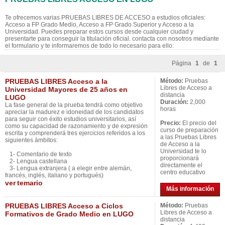
Te ofrecemos varias PRUEBAS LIBRES DE ACCESO a estudios oficiales:
Acceso a FP Grado Medio, Acceso a FP Grado Superior y Acceso a la
Universidad. Puedes preparar estos cursos desde cualquier ciudad y
presentarte para conseguir la titulación oficial. contacta con nosotros mediante
el formulario y te informaremos de todo lo necesario para ello:
Página
1
de
1
PRUEBAS LIBRES Acceso a la
Método:
Pruebas
Libres de Acceso a
Universidad Mayores de 25 años en
distancia
LUGO
Duración:
2,000
La fase general de la prueba tendrá como objetivo
horas
apreciar la madurez e idoneidad de los candidatos
para seguir con éxito estudios universitarios, así
Precio:
El precio del
como su capacidad de razonamiento y de expresión
curso de preparación
escrita y comprenderá tres ejercicios referidos a los
a las Pruebas Libres
siguientes ámbitos:
de Acceso a la
Universidad te lo
1- Comentario de texto
proporcionará
2- Lengua castellana
directamente el
3- Lengua extranjera ( a elegir entre alemán,
centro educativo
francés, inglés, italiano y portugués)
ver
temario
Más información
PRUEBAS LIBRES Acceso a Ciclos
Método:
Pruebas
Libres de Acceso a
Formativos de Grado Medio en LUGO
distancia