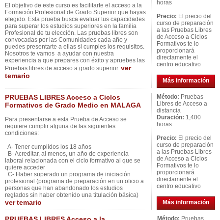
horas
El objetivo de este curso es facilitarte el acceso a la
Formación Profesional de Grado Superior que hayas
Precio:
El precio del
elegido. Esta prueba busca evaluar tus capacidades
curso de preparación
para superar los estudios superiores en la familia
a las Pruebas Libres
Profesional de tu elección. Las pruebas libres son
de Acceso a Ciclos
convocadas por las Comunidades cada año y
Formativos te lo
puedes presentarte a ellas si cumples los requisitos.
proporcionará
Nosotros te vamos a ayudar con nuestra
directamente el
experiencia a que prepares con éxito y apruebes las
centro educativo
ver
Pruebas libres de acceso a grado superior.
temario
Más información
PRUEBAS LIBRES Acceso a Ciclos
Método:
Pruebas
Libres de Acceso a
Formativos de Grado Medio en MALAGA
distancia
Duración:
1,400
Para presentarse a esta Prueba de Acceso se
horas
requiere cumplir alguna de las siguientes
condiciones:
Precio:
El precio del
curso de preparación
A- Tener cumplidos los 18 años
a las Pruebas Libres
B- Acreditar, al menos, un año de experiencia
de Acceso a Ciclos
laboral relacionada con el ciclo formativo al que se
Formativos te lo
quiere acceder
proporcionará
C- Haber superado un programa de iniciación
directamente el
profesional (programa de preparación en un oficio a
centro educativo
personas que han abandonado los estudios
reglados sin haber obtenido una titulación básica)
ver
temario
Más información
PRUEBAS LIBRES Acceso a la
Método:
Pruebas