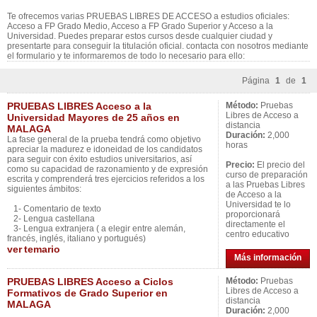
Te ofrecemos varias PRUEBAS LIBRES DE ACCESO a estudios oficiales:
Acceso a FP Grado Medio, Acceso a FP Grado Superior y Acceso a la
Universidad. Puedes preparar estos cursos desde cualquier ciudad y
presentarte para conseguir la titulación oficial. contacta con nosotros mediante
el formulario y te informaremos de todo lo necesario para ello:
Página
1
de
1
PRUEBAS LIBRES Acceso a la
Método:
Pruebas
Libres de Acceso a
Universidad Mayores de 25 años en
distancia
MALAGA
Duración:
2,000
La fase general de la prueba tendrá como objetivo
horas
apreciar la madurez e idoneidad de los candidatos
para seguir con éxito estudios universitarios, así
Precio:
El precio del
como su capacidad de razonamiento y de expresión
curso de preparación
escrita y comprenderá tres ejercicios referidos a los
a las Pruebas Libres
siguientes ámbitos:
de Acceso a la
Universidad te lo
1- Comentario de texto
proporcionará
2- Lengua castellana
directamente el
3- Lengua extranjera ( a elegir entre alemán,
centro educativo
francés, inglés, italiano y portugués)
ver
temario
Más información
PRUEBAS LIBRES Acceso a Ciclos
Método:
Pruebas
Libres de Acceso a
Formativos de Grado Superior en
distancia
MALAGA
Duración:
2,000