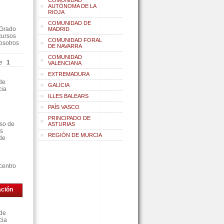
COMUNIDAD
AUTÓNOMA DE LA
RIOJA
COMUNIDAD DE
 Grado
MADRID
cursos
COMUNIDAD FORAL
nosotros
DE NAVARRA
COMUNIDAD
e
1
VALENCIANA
EXTREMADURA
de
GALICIA
cia
ILLES BALEARS
PAÍS VASCO
PRINCIPADO DE
rso de
ASTURIAS
as
REGIÓN DE MURCIA
de
centro
ación
 de
cia