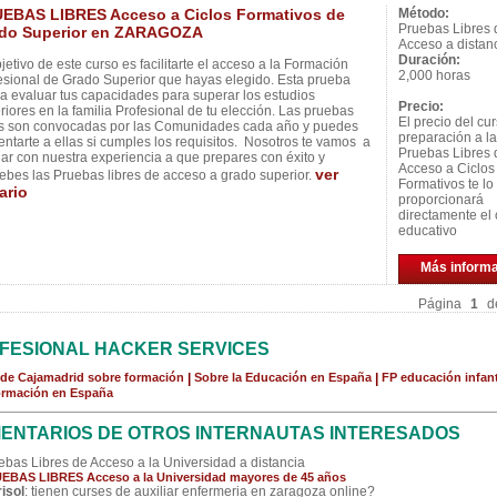
EBAS LIBRES Acceso a Ciclos Formativos de
Método:
Pruebas Libres 
do Superior en ZARAGOZA
Acceso a distan
Duración:
bjetivo de este curso es facilitarte el acceso a la Formación
2,000 horas
esional de Grado Superior que hayas elegido. Esta prueba
a evaluar tus capacidades para superar los estudios
Precio:
riores en la familia Profesional de tu elección. Las pruebas
El precio del cu
es son convocadas por las Comunidades cada año y puedes
preparación a l
entarte a ellas si cumples los requisitos. Nosotros te vamos a
Pruebas Libres 
ar con nuestra experiencia a que prepares con éxito y
Acceso a Ciclos
ver
ebes las Pruebas libres de acceso a grado superior.
Formativos te lo
ario
proporcionará
directamente el 
educativo
Más inform
Página
1
d
FESIONAL HACKER SERVICES
de Cajamadrid sobre formación
|
Sobre la Educación en España
|
FP educación infant
ormación en España
ENTARIOS DE OTROS INTERNAUTAS INTERESADOS
ebas Libres de Acceso a la Universidad a distancia
EBAS LIBRES Acceso a la Universidad mayores de 45 años
isol
: tienen curses de auxiliar enfermeria en zaragoza online?