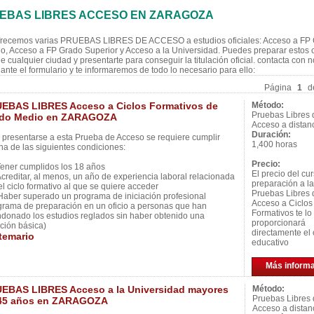
EBAS LIBRES ACCESO EN ZARAGOZA
frecemos varias PRUEBAS LIBRES DE ACCESO a estudios oficiales: Acceso a FP
o, Acceso a FP Grado Superior y Acceso a la Universidad. Puedes preparar estos 
e cualquier ciudad y presentarte para conseguir la titulación oficial. contacta con 
ante el formulario y te informaremos de todo lo necesario para ello:
Página
1
d
EBAS LIBRES Acceso a Ciclos Formativos de
Método:
Pruebas Libres 
do Medio en ZARAGOZA
Acceso a distan
Duración:
 presentarse a esta Prueba de Acceso se requiere cumplir
1,400 horas
na de las siguientes condiciones:
Precio:
ener cumplidos los 18 años
El precio del cu
creditar, al menos, un año de experiencia laboral relacionada
preparación a l
el ciclo formativo al que se quiere acceder
Pruebas Libres 
aber superado un programa de iniciación profesional
Acceso a Ciclos
grama de preparación en un oficio a personas que han
Formativos te lo
donado los estudios reglados sin haber obtenido una
proporcionará
ación básica)
directamente el 
temario
educativo
Más inform
EBAS LIBRES Acceso a la Universidad mayores
Método:
Pruebas Libres
45 años en ZARAGOZA
Acceso a distan