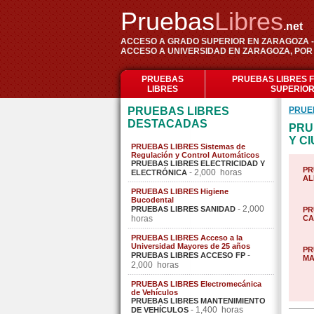
Pruebas
Libres
.net
ACCESO A GRADO SUPERIOR EN ZARAGOZA -
ACCESO A UNIVERSIDAD EN ZARAGOZA, POR
PRUEBAS
PRUEBAS LIBRES 
LIBRES
SUPERIO
PRUEBAS LIBRES
PRUE
DESTACADAS
PRU
Y C
PRUEBAS LIBRES Sistemas de
Regulación y Control Automáticos
PRUEBAS LIBRES ELECTRICIDAD Y
PR
- 2,000 horas
ELECTRÓNICA
AL
PRUEBAS LIBRES Higiene
Bucodental
- 2,000
PRUEBAS LIBRES SANIDAD
PR
horas
CA
PRUEBAS LIBRES Acceso a la
Universidad Mayores de 25 años
PR
-
PRUEBAS LIBRES ACCESO FP
MA
2,000 horas
PRUEBAS LIBRES Electromecánica
de Vehículos
PRUEBAS LIBRES MANTENIMIENTO
- 1,400 horas
DE VEHÍCULOS