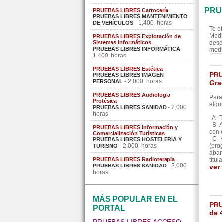
PRU
PRUEBAS LIBRES Carrocería
PRUEBAS LIBRES MANTENIMIENTO
- 1,400 horas
DE VEHÍCULOS
Te o
Medi
PRUEBAS LIBRES Explotación de
Sistemas Informáticos
desd
-
PRUEBAS LIBRES INFORMÁTICA
medi
1,400 horas
PRUEBAS LIBRES Estética
PRU
PRUEBAS LIBRES IMAGEN
- 2,000 horas
PERSONAL
Gra
PRUEBAS LIBRES Audiología
Para
Protésica
algu
- 2,000
PRUEBAS LIBRES SANIDAD
horas
A- T
B- A
PRUEBAS LIBRES Información y
con 
Comercialización Turísticas
C- H
PRUEBAS LIBRES HOSTELERÍA Y
- 2,000 horas
(pro
TURISMO
aban
PRUEBAS LIBRES Radioterapia
titul
- 2,000
PRUEBAS LIBRES SANIDAD
ver
horas
MÁS POPULAR EN EL
PRU
PORTAL
de 
PRUEBAS LIBRES ACCESO