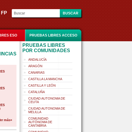
es FP
BRES ESO
PRUEBAS LIBRES ACCESO
PRUEBAS LIBRES
POR COMUNIDADES
INCIAS
ANDALUCÍA
ARAGÓN
RES
CANARIAS
CASTILLA LA MANCHA
CASTILLA Y LEÓN
RES
CATALUÑA
CIUDAD AUTONOMA DE
CEUTA
RES
)
CIUDAD AUTONOMA DE
MELILLA
COMUNIDAD
er más»
AUTÓNOMA DE
CANTABRIA