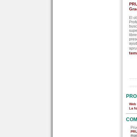
PRU
Gra
El o
Prof
busc
supe
libr
pres
ayud
apru
tem
PRO
Web 
La f
COM
Pru
PRU
mar