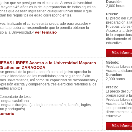
Duración:
bjetivo que se persigue en el curso de Acceso Universidad
2,000 horas
 Mayores 45 años es la de la preparación de todas aquellas
onas que desean ingresar en cualquier universidad y que
Precio:
lan los requisitos de edad correspondientes.
El precio del cu
preparación a l
vez finalizado el curso estarás preparado para acceder y
Pruebas Libres
rar la prueba correspondiente que te permita obtener tu
Acceso a la Uni
ver
temario
so a la Universidad.<
te lo proporcion
directamente el 
educativo
Más inform
EBAS LIBRES Acceso a la Universidad Mayores
Método:
Pruebas Libres 
25 años en ZARAGOZA
Acceso a distan
ase general de la prueba tendrá como objetivo apreciar la
Duración:
rez e idoneidad de los candidatos para seguir con éxito
2,000 horas
dios universitarios, así como su capacidad de razonamiento y
xpresión escrita y comprenderá tres ejercicios referidos a los
Precio:
ientes ámbitos:
El precio del cu
preparación a l
omentario de texto
Pruebas Libres 
engua castellana
Acceso a la Uni
engua extranjera ( a elegir entre alemán, francés, inglés,
te lo proporcion
iano y portugués)
directamente el 
temario
educativo
Más inform