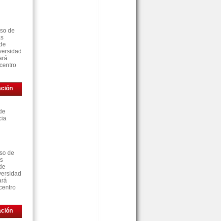
rso de
as
 de
versidad
ará
centro
ación
de
cia
rso de
as
de
versidad
ará
centro
ación