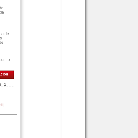
de
cia
rso de
as
de
centro
ación
e
1
il
|