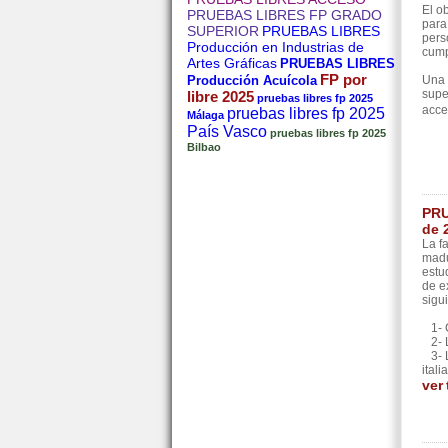
El o
PRUEBAS LIBRES FP GRADO
para
SUPERIOR
PRUEBAS LIBRES
pers
Producción en Industrias de
cump
Artes Gráficas
PRUEBAS LIBRES
FP por
Producción Acuícola
Una 
supe
libre 2025
pruebas libres fp 2025
acce
pruebas libres fp 2025
Málaga
País Vasco
pruebas libres fp 2025
Bilbao
PRU
de 
La f
madu
estu
de e
sigu
1- C
2- L
3- L
ital
ver