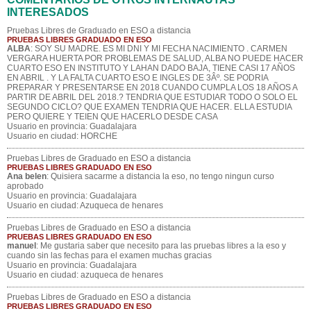
INTERESADOS
Pruebas Libres de Graduado en ESO a distancia
PRUEBAS LIBRES GRADUADO EN ESO
ALBA
: SOY SU MADRE. ES MI DNI Y MI FECHA NACIMIENTO . CARMEN
VERGARA HUERTA POR PROBLEMAS DE SALUD, ALBA NO PUEDE HACER
CUARTO ESO EN INSTITUTO Y LAHAN DADO BAJA, TIENE CASI 17 AÑOS
EN ABRIL . Y LA FALTA CUARTO ESO E INGLES DE 3Âº. SE PODRIA
PREPARAR Y PRESENTARSE EN 2018 CUANDO CUMPLA LOS 18 AÑOS A
PARTIR DE ABRIL DEL 2018.? TENDRIA QUE ESTUDIAR TODO O SOLO EL
SEGUNDO CICLO? QUE EXAMEN TENDRIA QUE HACER. ELLA ESTUDIA
PERO QUIERE Y TEIEN QUE HACERLO DESDE CASA
Usuario en provincia: Guadalajara
Usuario en ciudad: HORCHE
Pruebas Libres de Graduado en ESO a distancia
PRUEBAS LIBRES GRADUADO EN ESO
Ana belen
: Quisiera sacarme a distancia la eso, no tengo ningun curso
aprobado
Usuario en provincia: Guadalajara
Usuario en ciudad: Azuqueca de henares
Pruebas Libres de Graduado en ESO a distancia
PRUEBAS LIBRES GRADUADO EN ESO
manuel
: Me gustaria saber que necesito para las pruebas libres a la eso y
cuando sin las fechas para el examen muchas gracias
Usuario en provincia: Guadalajara
Usuario en ciudad: azuqueca de henares
Pruebas Libres de Graduado en ESO a distancia
PRUEBAS LIBRES GRADUADO EN ESO