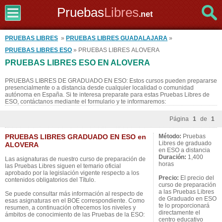
Pruebas
Libres
.net
PRUEBAS LIBRES
»
PRUEBAS LIBRES GUADALAJARA
»
PRUEBAS LIBRES ESO
» PRUEBAS LIBRES ALOVERA
PRUEBAS LIBRES ESO EN ALOVERA
PRUEBAS LIBRES DE GRADUADO EN ESO: Estos cursos pueden prepararse
presencialmente o a distancia desde cualquier localidad o comunidad
autónoma en España. Si te interesa preparate para estas Pruebas Libres de
ESO, contáctanos mediante el formulario y te informaremos:
Página
1
de
1
PRUEBAS LIBRES GRADUADO EN ESO en
Método:
Pruebas
Libres de graduado
ALOVERA
en ESO a distancia
Duración:
1,400
Las asignaturas de nuestro curso de preparación de
horas
las Pruebas Libres siguen el temario oficial
aprobado por la legislación vigente respecto a los
Precio:
El precio del
contenidos obligatorios del Título.
curso de preparación
a las Pruebas Libres
Se puede consultar más información al respecto de
de Graduado en ESO
esas asignaturas en el BOE correspondiente. Como
te lo proporcionará
resumen, a continuación ofrecemos los niveles y
directamente el
ámbitos de conocimiento de las Pruebas de la ESO:
centro educativo