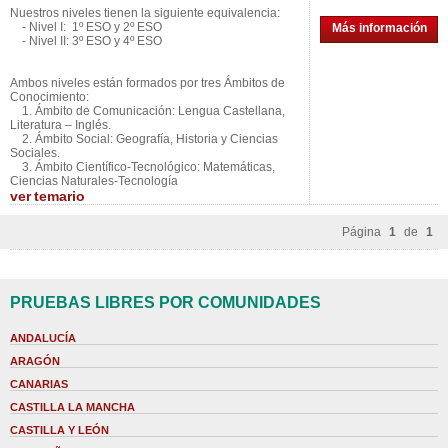
Nuestros niveles tienen la siguiente equivalencia:
- Nivel I: 1º ESO y 2º ESO
Más información
- Nivel II: 3º ESO y 4º ESO
Ambos niveles están formados por tres Ámbitos de
Conocimiento:
1. Ámbito de Comunicación: Lengua Castellana,
Literatura – Inglés.
2. Ámbito Social: Geografía, Historia y Ciencias
Sociales.
3. Ámbito Científico-Tecnológico: Matemáticas,
Ciencias Naturales-Tecnología
ver
temario
Página
1
de
1
PRUEBAS LIBRES POR COMUNIDADES
ANDALUCÍA
ARAGÓN
CANARIAS
CASTILLA LA MANCHA
CASTILLA Y LEÓN