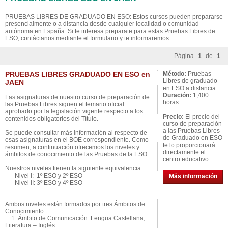
PRUEBAS LIBRES DE GRADUADO EN ESO: Estos cursos pueden prepararse
presencialmente o a distancia desde cualquier localidad o comunidad
autónoma en España. Si te interesa preparate para estas Pruebas Libres de
ESO, contáctanos mediante el formulario y te informaremos:
Página
1
de
1
PRUEBAS LIBRES GRADUADO EN ESO en
Método:
Pruebas
Libres de graduado
JAEN
en ESO a distancia
Duración:
1,400
Las asignaturas de nuestro curso de preparación de
horas
las Pruebas Libres siguen el temario oficial
aprobado por la legislación vigente respecto a los
Precio:
El precio del
contenidos obligatorios del Título.
curso de preparación
a las Pruebas Libres
Se puede consultar más información al respecto de
de Graduado en ESO
esas asignaturas en el BOE correspondiente. Como
te lo proporcionará
resumen, a continuación ofrecemos los niveles y
directamente el
ámbitos de conocimiento de las Pruebas de la ESO:
centro educativo
Nuestros niveles tienen la siguiente equivalencia:
- Nivel I: 1º ESO y 2º ESO
Más información
- Nivel II: 3º ESO y 4º ESO
Ambos niveles están formados por tres Ámbitos de
Conocimiento:
1. Ámbito de Comunicación: Lengua Castellana,
Literatura – Inglés.