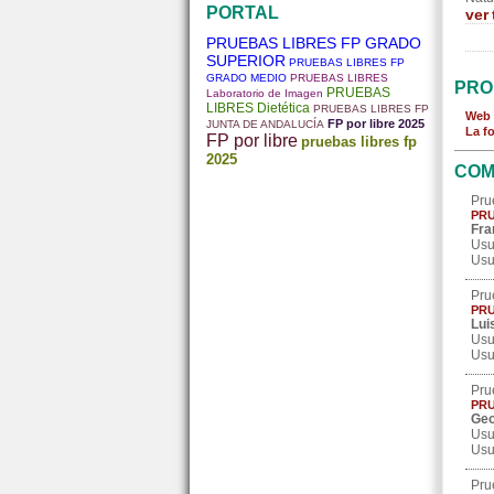
PORTAL
ver
PRUEBAS LIBRES FP GRADO
SUPERIOR
PRUEBAS LIBRES FP
GRADO MEDIO
PRUEBAS LIBRES
PRO
PRUEBAS
Laboratorio de Imagen
LIBRES Dietética
PRUEBAS LIBRES FP
Web 
FP por libre 2025
JUNTA DE ANDALUCÍA
La f
FP por libre
pruebas libres fp
2025
COM
Pru
PRU
Fra
Usu
Usu
Pru
PRU
Lui
Usu
Usu
Pru
PRU
Geo
Usu
Usu
Pru