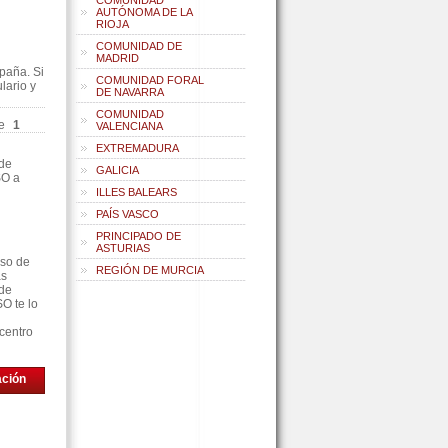
COMUNIDAD
AUTÓNOMA DE LA
RIOJA
COMUNIDAD DE
MADRID
paña. Si
COMUNIDAD FORAL
lario y
DE NAVARRA
COMUNIDAD
e
1
VALENCIANA
EXTREMADURA
 de
GALICIA
SO a
ILLES BALEARS
PAÍS VASCO
PRINCIPADO DE
ASTURIAS
rso de
REGIÓN DE MURCIA
as
 de
O te lo
centro
ación