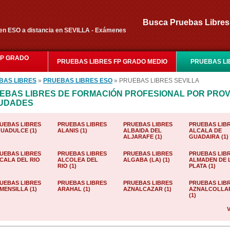
Busca Pruebas Libr
n ESO a distancia en SEVILLA - Exámenes
FP GRADO
PRUEBAS LIBRES FP GRADO MEDIO
PRUEBAS LI
R
BAS LIBRES
»
PRUEBAS LIBRES ESO
» PRUEBAS LIBRES SEVILLA
EBAS LIBRES DE FORMACIÓN PROFESIONAL POR PROV
IUDADES
UEBAS LIBRES
PRUEBAS LIBRES
PRUEBAS LIBRES
PRUEBAS LIB
UADULCE (1)
ALANIS (1)
ALBAIDA DEL
ALCALA DE
ALJARAFE (1)
GUADAIRA (1)
UEBAS LIBRES
PRUEBAS LIBRES
PRUEBAS LIBRES
PRUEBAS LIB
CALA DEL RIO
ALCOLEA DEL
ALGABA (LA) (1)
ALMADEN DE 
RIO (1)
PLATA (1)
UEBAS LIBRES
PRUEBAS LIBRES
PRUEBAS LIBRES
PRUEBAS LIB
MENSILLA (1)
ARAHAL (1)
AZNALCAZAR (1)
AZNALCOLLA
(1)
V