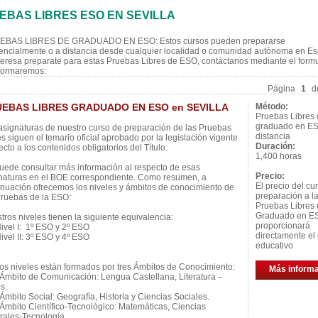
EBAS LIBRES ESO EN SEVILLA
EBAS LIBRES DE GRADUADO EN ESO: Estos cursos pueden prepararse
encialmente o a distancia desde cualquier localidad o comunidad autónoma en Es
nteresa preparate para estas Pruebas Libres de ESO, contáctanos mediante el formu
nformaremos:
Página
1
d
EBAS LIBRES GRADUADO EN ESO en SEVILLA
Método:
Pruebas Libres
graduado en E
asignaturas de nuestro curso de preparación de las Pruebas
distancia
es siguen el temario oficial aprobado por la legislación vigente
Duración:
ecto a los contenidos obligatorios del Título.
1,400 horas
uede consultar más información al respecto de esas
Precio:
naturas en el BOE correspondiente. Como resumen, a
El precio del cu
inuación ofrecemos los niveles y ámbitos de conocimiento de
preparación a l
Pruebas de la ESO:
Pruebas Libres
Graduado en ES
tros niveles tienen la siguiente equivalencia:
proporcionará
vel I: 1º ESO y 2º ESO
directamente el 
vel II: 3º ESO y 4º ESO
educativo
s niveles están formados por tres Ámbitos de Conocimiento:
Más inform
mbito de Comunicación: Lengua Castellana, Literatura –
s.
mbito Social: Geografía, Historia y Ciencias Sociales.
mbito Científico-Tecnológico: Matemáticas, Ciencias
rales-Tecnología