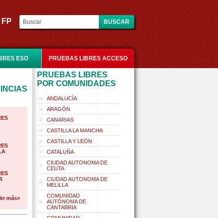
es FP
BRES ESO
PRUEBAS LIBRES ACCESO
PRUEBAS LIBRES
POR COMUNIDADES
INCIAS
ANDALUCÍA
ARAGÓN
RES
CANARIAS
CASTILLA LA MANCHA
CASTILLA Y LEÓN
RES
LA
CATALUÑA
CIUDAD AUTONOMA DE
CEUTA
RES
R
CIUDAD AUTONOMA DE
MELILLA
COMUNIDAD
er más»
AUTÓNOMA DE
CANTABRIA