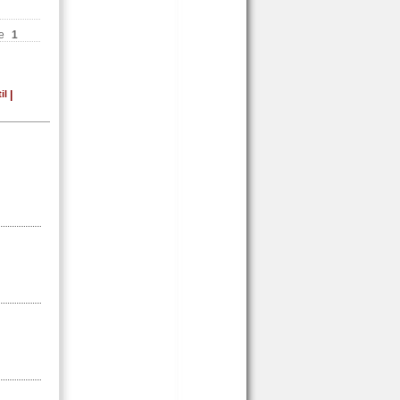
e
1
il
|