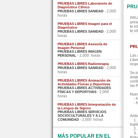
PRUEBAS LIBRES Laboratorio de
PRU
Diagnóstico Clínico
- 2,000
PRUEBAS LIBRES SANIDAD
horas
PRU
pres
PRUEBAS LIBRES Imagen para el
te i
Diagnóstico
te i
- 2,000
PRUEBAS LIBRES SANIDAD
horas
PRUEBAS LIBRES Asesoría de
PRU
Imagen Personal
PRUEBAS LIBRES IMAGEN
- 2,000 horas
Las 
PERSONAL
Libr
PRUEBAS LIBRES Radioterapia
resp
- 2,000
PRUEBAS LIBRES SANIDAD
horas
Se p
asig
PRUEBAS LIBRES Animación de
cont
Actividades Físicas y Deportivas
las 
PRUEBAS LIBRES ACTIVIDADES
- 2,000
FÍSICAS Y DEPORTIVAS
Nues
horas
- Ni
- Ni
PRUEBAS LIBRES Interpretación de
la Lengua de Signos
PRUEBAS LIBRES SERVICIOS
SOCIOCULTURALES Y A LA
Ambo
- 2,000 horas
COMUNIDAD
1. Á
Inglé
2. Á
3. Á
MÁS POPULAR EN EL
Natu