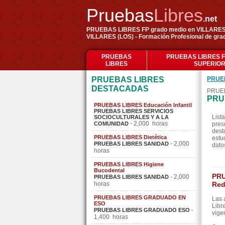
Pruebas
Libres
.net
PRUEBAS LIBRES FP grado medio en VILLARES (L
VILLARES (LOS) - Formación Profesional de gr
PRUEBAS
PRUEBAS LIBRES 
LIBRES
SUPERIO
PRUEBAS LIBRES
PRUE
DESTACADAS
PRUEB
PRU
PRUEBAS LIBRES Educación Infantil
PRUEBAS LIBRES SERVICIOS
List
SOCIOCULTURALES Y A LA
- 2,000 horas
COMUNIDAD
pres
dest
PRUEBAS LIBRES Dietética
estu
- 2,000
PRUEBAS LIBRES SANIDAD
dato
horas
PRUEBAS LIBRES Higiene
Bucodental
PRU
- 2,000
PRUEBAS LIBRES SANIDAD
horas
Red
PRUEBAS LIBRES GRADUADO EN
Las 
ESO
Libr
-
PRUEBAS LIBRES GRADUADO ESO
vige
1,400 horas