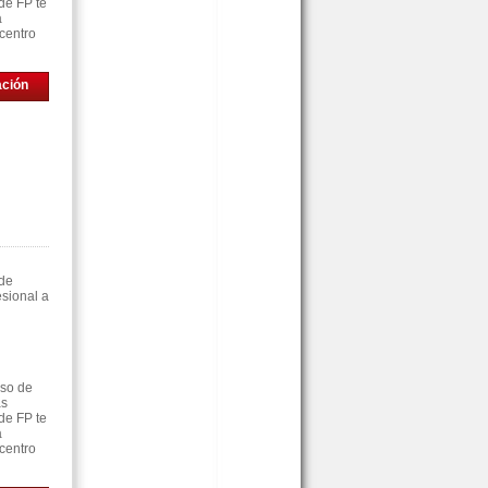
de FP te
á
centro
ación
 de
sional a
rso de
as
de FP te
á
centro