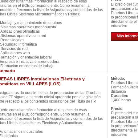
Precio:
uede consultar más información al respecto de esas
El precio del cu
naturas en el BOE correspondiente. Como resumen, a
preparación a l
inuación ofrecemos la lista de Asignaturas y contenidos de las
Pruebas Libres 
bas Libres Sistemas Microinformáticos y Redes:
lo proporcionar
directamente el 
ontaje y mantenimiento de equipos
educativo
istemas operativos monopuesto
plicaciones ofimáticas
istemas operativos en red
Más inform
Redes locales
eguridad informática
ervicios de red
plicaciones web
ormación y orientación laboral
mpresa e iniciativa emprendedora
ormación en centros de trabajo
temario
EBAS LIBRES Instalaciones Eléctricas y
Método:
Pruebas Libres
omáticas en VILLARES (LOS)
Formación Profe
distancia
asignaturas de nuestro curso de preparación de las Pruebas
Duración:
es de FP siguen el temario oficial aprobado por la legislación
1,400 horas
nte respecto a los contenidos obligatorios del Título de FP.
Precio:
uede consultar más información al respecto de esas
El precio del cu
naturas en el BOE correspondiente. Como resumen, a
preparación a l
inuación ofrecemos la lista de Asignaturas y contenidos de las
Pruebas Libres 
bas Libres Instalaciones Eléctricas y Automáticas:
lo proporcionar
directamente el 
utomatismos industriales
educativo
lectrónica