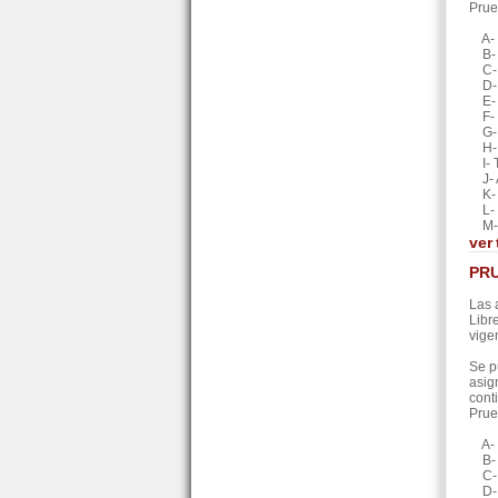
Prue
A- M
B- L
C- D
D- A
E- A
F- E
G- A
H- P
I- T
J- A
K- F
L- E
M- F
ver
PRU
Las 
Libr
vige
Se p
asig
cont
Prue
A- O
B- E
C- 
D- Q