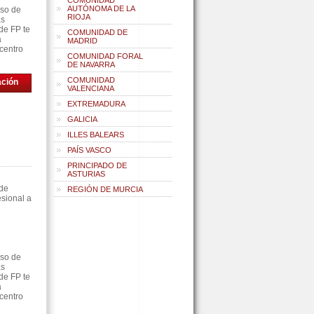
COMUNIDAD
AUTÓNOMA DE LA
rso de
RIOJA
as
de FP te
COMUNIDAD DE
á
MADRID
centro
COMUNIDAD FORAL
DE NAVARRA
COMUNIDAD
ación
VALENCIANA
EXTREMADURA
GALICIA
ILLES BALEARS
PAÍS VASCO
PRINCIPADO DE
ASTURIAS
 de
REGIÓN DE MURCIA
sional a
rso de
as
de FP te
á
centro