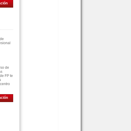
ación
 de
esional
rso de
as
de FP te
á
 centro
ación