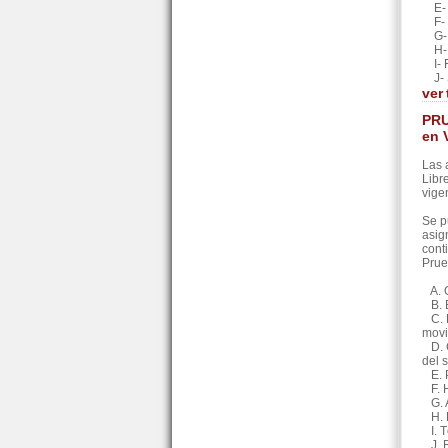
E- Q
F- P
G- I
H- F
I- F
J- S
ver
PRU
en 
Las 
Libr
vige
Se p
asig
cont
Prue
A. O
B. E
C. B
movi
D. C
del 
E. P
F. H
G. A
H. E
I. T
J. R