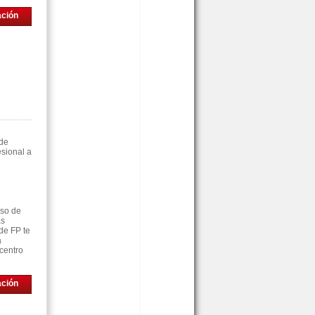
ación
 de
sional a
rso de
as
de FP te
á
centro
ación