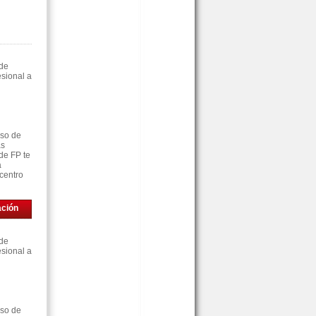
 de
sional a
rso de
as
de FP te
á
centro
ación
 de
sional a
rso de