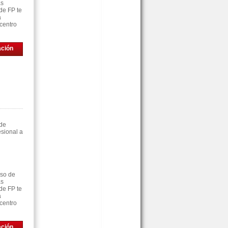
as
de FP te
á
centro
ación
 de
sional a
rso de
as
de FP te
á
centro
ación