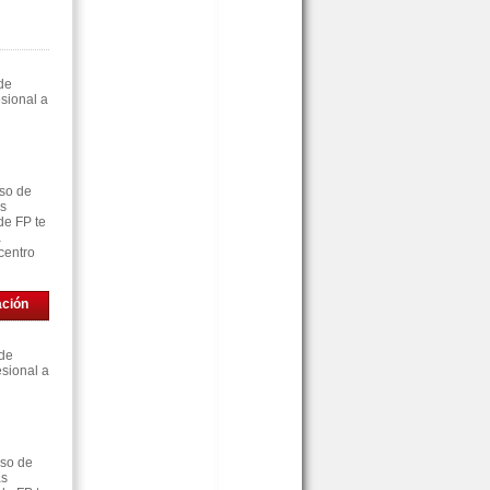
de
sional a
rso de
as
de FP te
á
centro
ación
 de
sional a
rso de
as