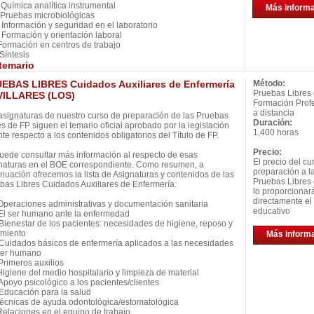
uímica analítica instrumental
Más inform
ruebas microbiológicas
nformación y seguridad en el laboratorio
ormación y orientación laboral
ormación en centros de trabajo
íntesis
temario
EBAS LIBRES Cuidados Auxiliares de Enfermería
Método:
Pruebas Libres
VILLARES (LOS)
Formación Prof
a distancia
asignaturas de nuestro curso de preparación de las Pruebas
Duración:
es de FP siguen el temario oficial aprobado por la legislación
1,400 horas
nte respecto a los contenidos obligatorios del Título de FP.
Precio:
uede consultar más información al respecto de esas
El precio del cu
naturas en el BOE correspondiente. Como resumen, a
preparación a l
inuación ofrecemos la lista de Asignaturas y contenidos de las
Pruebas Libres 
bas Libres Cuidados Auxiliares de Enfermería:
lo proporcionar
directamente el
peraciones administrativas y documentación sanitaria
educativo
l ser humano ante la enfermedad
ienestar de los pacientes: necesidades de higiene, reposo y
miento
Más inform
uidados básicos de enfermería aplicados a las necesidades
ser humano
rimeros auxilios
igiene del medio hospitalario y limpieza de material
poyo psicológico a los pacientes/clientes
ducación para la salud
écnicas de ayuda odontológica/estomatológica
elaciones en el equipo de trabajo