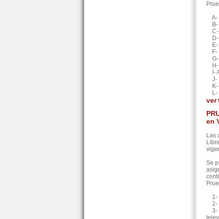
Prue
A- D
B- O
C- D
D- D
E- O
F- F
G- P
H- P
I- A
J- F
K- E
L- F
ver
PRU
en 
Las 
Libr
vige
Se p
asig
cont
Prue
1- I
2- R
3- I
telev