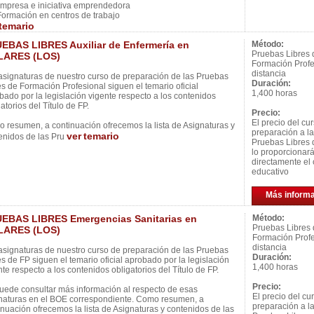
mpresa e iniciativa emprendedora
ormación en centros de trabajo
temario
EBAS LIBRES Auxiliar de Enfermería en
Método:
Pruebas Libres 
LARES (LOS)
Formación Profe
distancia
asignaturas de nuestro curso de preparación de las Pruebas
Duración:
es de Formación Profesional siguen el temario oficial
1,400 horas
bado por la legislación vigente respecto a los contenidos
atorios del Título de FP.
Precio:
El precio del cu
 resumen, a continuación ofrecemos la lista de Asignaturas y
preparación a l
ver
temario
enidos de las Pru
Pruebas Libres 
lo proporcionar
directamente el 
educativo
Más inform
EBAS LIBRES Emergencias Sanitarias en
Método:
Pruebas Libres
LARES (LOS)
Formación Profe
distancia
asignaturas de nuestro curso de preparación de las Pruebas
Duración:
es de FP siguen el temario oficial aprobado por la legislación
1,400 horas
nte respecto a los contenidos obligatorios del Título de FP.
Precio:
uede consultar más información al respecto de esas
El precio del cu
naturas en el BOE correspondiente. Como resumen, a
preparación a l
inuación ofrecemos la lista de Asignaturas y contenidos de las