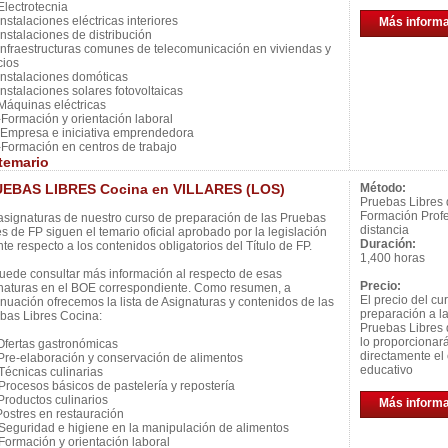
lectrotecnia
nstalaciones eléctricas interiores
Más inform
nstalaciones de distribución
nfraestructuras comunes de telecomunicación en viviendas y
cios
nstalaciones domóticas
nstalaciones solares fotovoltaicas
áquinas eléctricas
ormación y orientación laboral
mpresa e iniciativa emprendedora
ormación en centros de trabajo
temario
EBAS LIBRES Cocina en VILLARES (LOS)
Método:
Pruebas Libres
Formación Profe
asignaturas de nuestro curso de preparación de las Pruebas
distancia
es de FP siguen el temario oficial aprobado por la legislación
Duración:
nte respecto a los contenidos obligatorios del Título de FP.
1,400 horas
uede consultar más información al respecto de esas
Precio:
naturas en el BOE correspondiente. Como resumen, a
El precio del cu
inuación ofrecemos la lista de Asignaturas y contenidos de las
preparación a l
bas Libres Cocina:
Pruebas Libres 
lo proporcionar
fertas gastronómicas
directamente el 
re-elaboración y conservación de alimentos
educativo
écnicas culinarias
rocesos básicos de pastelería y repostería
roductos culinarios
Más inform
ostres en restauración
eguridad e higiene en la manipulación de alimentos
ormación y orientación laboral