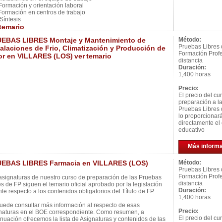
ormación y orientación laboral
ormación en centros de trabajo
íntesis
temario
EBAS LIBRES Montaje y Mantenimiento de
Método:
Pruebas Libres
talaciones de Frio, Climatización y Producción de
Formación Profe
or en VILLARES (LOS)
ver
temario
distancia
Duración:
1,400 horas
Precio:
El precio del cu
preparación a l
Pruebas Libres 
lo proporcionar
directamente el 
educativo
Más inform
EBAS LIBRES Farmacia en VILLARES (LOS)
Método:
Pruebas Libres
Formación Profe
asignaturas de nuestro curso de preparación de las Pruebas
distancia
es de FP siguen el temario oficial aprobado por la legislación
Duración:
nte respecto a los contenidos obligatorios del Título de FP.
1,400 horas
uede consultar más información al respecto de esas
Precio:
naturas en el BOE correspondiente. Como resumen, a
El precio del cu
inuación ofrecemos la lista de Asignaturas y contenidos de las