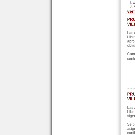
I. E
J. F
ver
PRU
VIL
Las 
Libr
apro
oblig
Como
cont
PRU
VIL
Las 
Libr
vige
Se p
asig
cont