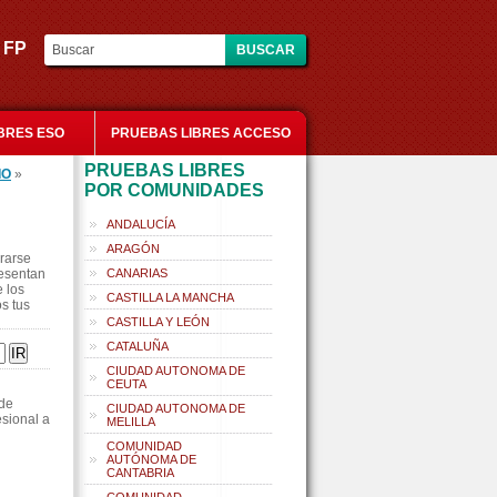
es FP
BRES ESO
PRUEBAS LIBRES ACCESO
PRUEBAS LIBRES
IO
»
POR COMUNIDADES
ANDALUCÍA
ARAGÓN
rarse
resentan
CANARIAS
 los
CASTILLA LA MANCHA
s tus
CASTILLA Y LEÓN
CATALUÑA
CIUDAD AUTONOMA DE
CEUTA
 de
CIUDAD AUTONOMA DE
sional a
MELILLA
COMUNIDAD
AUTÓNOMA DE
CANTABRIA