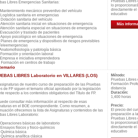
Pruebas Libres 
bas Libres Emergencias Sanitarias:
lo proporcionar
directamente el 
antenimiento mecánico preventivo del vehículo
educativo
ogística sanitaria en emergencias
otación sanitaria del vehículo
tención sanitaria inicial en situaciones de emergencia
Más inform
tención sanitaria especial en situaciones de emergencia
vacuación y traslado de pacientes
poyo psicológico en situaciones de emergencia
lanes de emergencia y dispositivos de riesgos previsibles
eleemergencias
natomofisiología y patología básica
ormación y orientación laboral
mpresa e iniciativa emprendedora
ormación en centros de trabajo
temario
EBAS LIBRES Laboratorio en VILLARES (LOS)
Método:
Pruebas Libres
Formación Profe
asignaturas de nuestro curso de preparación de las Pruebas
distancia
es de FP siguen el temario oficial aprobado por la legislación
Duración:
nte respecto a los contenidos obligatorios del Título de FP.
1,400 horas
uede consultar más información al respecto de esas
Precio:
naturas en el BOE correspondiente. Como resumen, a
El precio del cu
inuación ofrecemos la lista de Asignaturas y contenidos de las
preparación a l
bas Libres Laboratorio:
Pruebas Libres 
lo proporcionar
peraciones básicas de laboratorio
directamente el 
nsayos físicos y fisico-químicos
educativo
Química básica
uímica analítica clásica