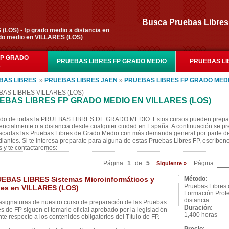
Busca Pruebas Libr
OS) - fp grado medio a distancia en
ado medio en VILLARES (LOS)
FP GRADO
PRUEBAS LIBRES FP GRADO MEDIO
PRUEBAS LI
R
BAS LIBRES
»
PRUEBAS LIBRES JAEN
»
PRUEBAS LIBRES FP GRADO MED
AS LIBRES VILLARES (LOS)
EBAS LIBRES FP GRADO MEDIO EN VILLARES (LOS)
ado de todas la PRUEBAS LIBRES DE GRADO MEDIO. Estos cursos pueden prepa
encialmente o a distancia desde cualquier ciudad en España. A continuación se p
acadas las Pruebas Libres de Grado Medio con más demanda general por parte de
diantes. Si te interesa preparate para alguna de estas Pruebas Libres FP, escríbeno
s y te contactaremos:
Página
1
de
5
Página:
Siguiente »
EBAS LIBRES Sistemas Microinformáticos y
Método:
Pruebas Libres
es en VILLARES (LOS)
Formación Profe
distancia
asignaturas de nuestro curso de preparación de las Pruebas
Duración:
es de FP siguen el temario oficial aprobado por la legislación
1,400 horas
nte respecto a los contenidos obligatorios del Título de FP.