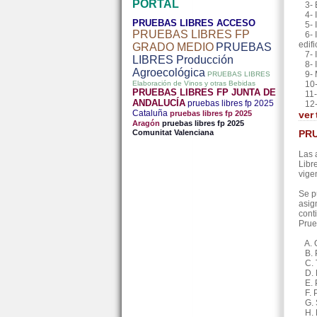
PORTAL
3- E
4- I
PRUEBAS LIBRES ACCESO
5- I
PRUEBAS LIBRES FP
6- I
edifi
GRADO MEDIO
PRUEBAS
7- I
LIBRES Producción
8- I
Agroecológica
9- M
PRUEBAS LIBRES
Elaboración de Vinos y otras Bebidas
10-F
PRUEBAS LIBRES FP JUNTA DE
11-E
ANDALUCÍA
pruebas libres fp 2025
12-F
Cataluña
pruebas libres fp 2025
ver
Aragón
pruebas libres fp 2025
Comunitat Valenciana
PRU
Las 
Libr
vige
Se p
asig
cont
Prue
A. O
B. P
C. T
D. P
E. P
F. P
G. S
H. F