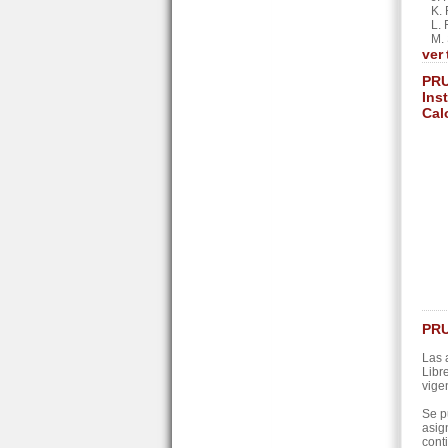
K. F
L. F
M. S
ver
PRU
Ins
Cal
PRU
Las 
Libr
vige
Se p
asig
cont