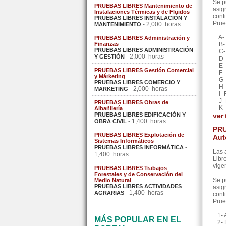
Se p
PRUEBAS LIBRES Mantenimiento de
asig
Instalaciones Térmicas y de Fluidos
cont
PRUEBAS LIBRES INSTALACIÓN Y
Prue
- 2,000 horas
MANTENIMIENTO
A- M
PRUEBAS LIBRES Administración y
Finanzas
B- S
PRUEBAS LIBRES ADMINISTRACIÓN
C- A
- 2,000 horas
Y GESTIÓN
D- S
E- 
PRUEBAS LIBRES Gestión Comercial
F- S
y Márketing
G- S
PRUEBAS LIBRES COMERCIO Y
H- A
- 2,000 horas
MARKETING
I- F
J- E
PRUEBAS LIBRES Obras de
K- F
Albañilería
PRUEBAS LIBRES EDIFICACIÓN Y
ver
- 1,400 horas
OBRA CIVIL
PRU
PRUEBAS LIBRES Explotación de
Aut
Sistemas Informáticos
-
PRUEBAS LIBRES INFORMÁTICA
Las 
1,400 horas
Libr
vige
PRUEBAS LIBRES Trabajos
Forestales y de Conservación del
Se p
Medio Natural
PRUEBAS LIBRES ACTIVIDADES
asig
- 1,400 horas
AGRARIAS
cont
Prue
1- A
MÁS POPULAR EN EL
2- E