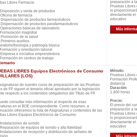
preparación a l
bas Libres Farmacia:
Pruebas Libres 
lo proporcionar
isposición y venta de productos
directamente el 
ficina de farmacia
educativo
ispensación de productos farmacéuticos
ispensación de productos parafarmacéuticos
peraciones básicas de laboratorio
Más inform
ormulación magistral
romoción de la salud
rimeros auxilios
natomofisiología y patología básica
ormación y orientación laboral
mpresa e iniciativa emprendedora
ormación en centros de trabajo
temario
EBAS LIBRES Equipos Electrónicos de Consumo
Método:
Pruebas Libres
VILLARES (LOS)
Formación Profe
distancia
asignaturas de nuestro curso de preparación de las Pruebas
Duración:
es de FP siguen el temario oficial aprobado por la legislación
1,400 horas
nte respecto a los contenidos obligatorios del Título de FP.
Precio:
uede consultar más información al respecto de esas
El precio del cu
naturas en el BOE correspondiente. Como resumen, a
preparación a l
inuación ofrecemos la lista de Asignaturas y contenidos de las
Pruebas Libres 
bas Libres Equipos Electrónicos de Consumo:
lo proporcionar
directamente el 
nstalaciones de sonido
educativo
eparación de equipos de sonido y alta fidelidad
nstalaciones de recepción y distribución de señales de
isión
Más inform