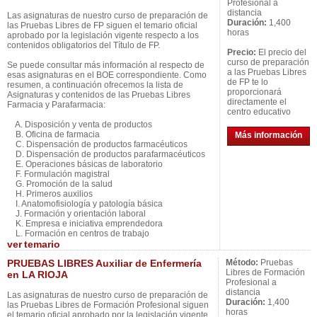
Profesional a
distancia
Las asignaturas de nuestro curso de preparación de
Duración:
1,400
las Pruebas Libres de FP siguen el temario oficial
horas
aprobado por la legislación vigente respecto a los
contenidos obligatorios del Título de FP.
Precio:
El precio del
curso de preparación
Se puede consultar más información al respecto de
a las Pruebas Libres
esas asignaturas en el BOE correspondiente. Como
de FP te lo
resumen, a continuación ofrecemos la lista de
proporcionará
Asignaturas y contenidos de las Pruebas Libres
directamente el
Farmacia y Parafarmacia:
centro educativo
A. Disposición y venta de productos
B. Oficina de farmacia
Más información
C. Dispensación de productos farmacéuticos
D. Dispensación de productos parafarmacéuticos
E. Operaciones básicas de laboratorio
F. Formulación magistral
G. Promoción de la salud
H. Primeros auxilios
I. Anatomofisiología y patología básica
J. Formación y orientación laboral
K. Empresa e iniciativa emprendedora
L. Formación en centros de trabajo
ver
temario
PRUEBAS LIBRES Auxiliar de Enfermería
Método:
Pruebas
Libres de Formación
en LA RIOJA
Profesional a
distancia
Las asignaturas de nuestro curso de preparación de
Duración:
1,400
las Pruebas Libres de Formación Profesional siguen
horas
el temario oficial aprobado por la legislación vigente