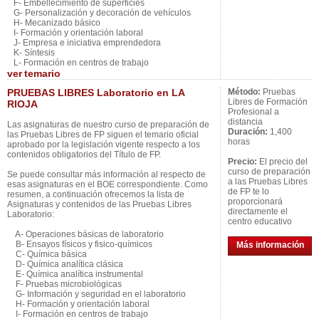
F- Embellecimiento de superficies
G- Personalización y decoración de vehículos
H- Mecanizado básico
I- Formación y orientación laboral
J- Empresa e iniciativa emprendedora
K- Síntesis
L- Formación en centros de trabajo
ver
temario
PRUEBAS LIBRES Laboratorio en LA
Método:
Pruebas
Libres de Formación
RIOJA
Profesional a
distancia
Las asignaturas de nuestro curso de preparación de
Duración:
1,400
las Pruebas Libres de FP siguen el temario oficial
horas
aprobado por la legislación vigente respecto a los
contenidos obligatorios del Título de FP.
Precio:
El precio del
curso de preparación
Se puede consultar más información al respecto de
a las Pruebas Libres
esas asignaturas en el BOE correspondiente. Como
de FP te lo
resumen, a continuación ofrecemos la lista de
proporcionará
Asignaturas y contenidos de las Pruebas Libres
directamente el
Laboratorio:
centro educativo
A- Operaciones básicas de laboratorio
B- Ensayos físicos y fisico-químicos
Más información
C- Química básica
D- Química analítica clásica
E- Química analítica instrumental
F- Pruebas microbiológicas
G- Información y seguridad en el laboratorio
H- Formación y orientación laboral
I- Formación en centros de trabajo