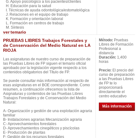
G. Apoyo psicológico a los pacientes/clientes
H. Educación para la salud
I. Técnicas de ayuda odontológica/estomatológica
J. Relaciones en el equipo de trabajo
K. Formación y orientación laboral
L. Formación en centros de trabajo
M. Síntesis
ver
temario
PRUEBAS LIBRES Trabajos Forestales y
Método:
Pruebas
Libres de Formación
de Conservación del Medio Natural en LA
Profesional a
RIOJA
distancia
Duración:
1,400
Las asignaturas de nuestro curso de preparación de
horas
las Pruebas Libres de FP siguen el temario oficial
aprobado por la legislación vigente respecto a los
Precio:
El precio del
contenidos obligatorios del Título de FP.
curso de preparación
a las Pruebas Libres
Se puede consultar más información al respecto de
de FP te lo
esas asignaturas en el BOE correspondiente. Como
proporcionará
resumen, a continuación ofrecemos la lista de
directamente el
Asignaturas y contenidos de las Pruebas Libres
centro educativo
Trabajos Forestales y de Conservación del Medio
Natural:
Más información
A- Organización y gestión de una explotación agraria
familiar
B- Instalaciones agrarias Mecanización agraria
C- Aprovechamientos forestales
D- Aprovechamientos cinegéticos y piscícolas
E- Producción de plantas
F- Gestión de los recursos forestales