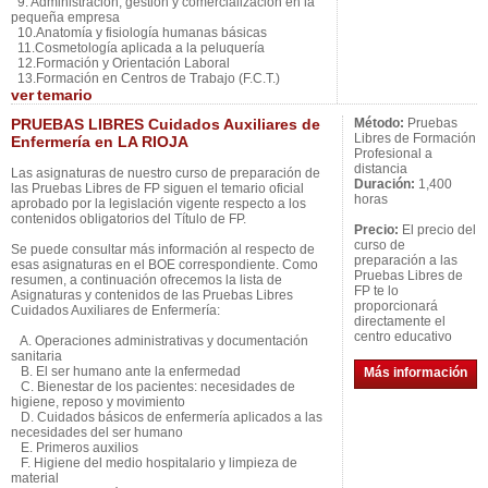
9. Administración, gestión y comercialización en la
pequeña empresa
10.Anatomía y fisiología humanas básicas
11.Cosmetología aplicada a la peluquería
12.Formación y Orientación Laboral
13.Formación en Centros de Trabajo (F.C.T.)
ver
temario
PRUEBAS LIBRES Cuidados Auxiliares de
Método:
Pruebas
Libres de Formación
Enfermería en LA RIOJA
Profesional a
distancia
Las asignaturas de nuestro curso de preparación de
Duración:
1,400
las Pruebas Libres de FP siguen el temario oficial
horas
aprobado por la legislación vigente respecto a los
contenidos obligatorios del Título de FP.
Precio:
El precio del
curso de
Se puede consultar más información al respecto de
preparación a las
esas asignaturas en el BOE correspondiente. Como
Pruebas Libres de
resumen, a continuación ofrecemos la lista de
FP te lo
Asignaturas y contenidos de las Pruebas Libres
proporcionará
Cuidados Auxiliares de Enfermería:
directamente el
centro educativo
A. Operaciones administrativas y documentación
sanitaria
B. El ser humano ante la enfermedad
Más información
C. Bienestar de los pacientes: necesidades de
higiene, reposo y movimiento
D. Cuidados básicos de enfermería aplicados a las
necesidades del ser humano
E. Primeros auxilios
F. Higiene del medio hospitalario y limpieza de
material