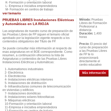
K- Formación y orientación laboral
L- Empresa e iniciativa emprendedora
M- Formación en centros de trabajo
ver
temario
PRUEBAS LIBRES Instalaciones Eléctricas
Método:
Pruebas
Libres de Formación
y Automáticas en LA RIOJA
Profesional a
distancia
Las asignaturas de nuestro curso de preparación de
Duración:
1,400
las Pruebas Libres de FP siguen el temario oficial
horas
aprobado por la legislación vigente respecto a los
contenidos obligatorios del Título de FP.
Precio:
El precio del
curso de preparación
Se puede consultar más información al respecto de
a las Pruebas Libres
esas asignaturas en el BOE correspondiente. Como
de FP te lo
resumen, a continuación ofrecemos la lista de
proporcionará
Asignaturas y contenidos de las Pruebas Libres
directamente el
Instalaciones Eléctricas y Automáticas:
centro educativo
1- Automatismos industriales
2- Electrónica
Más información
3- Electrotecnia
4- Instalaciones eléctricas interiores
5- Instalaciones de distribución
6- Infraestructuras comunes de telecomunicación
en viviendas y edificios
7- Instalaciones domóticas
8- Instalaciones solares fotovoltaicas
9- Máquinas eléctricas
10-Formación y orientación laboral
11-Empresa e iniciativa emprendedora
12-Formación en centros de trabajo