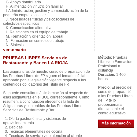
G. Apoyo domiciliario
H. Alimentación y nutrición familiar
I. Administración, gestión y comercialización de la
pequeña empresa o taller
J. Necesidades físicas y psicosociales de
colectivos específicos
K. Comunicación alternativa
L. Relaciones en el equipo de trabajo
M. Formación y orientación laboral
N. Formación en centros de trabajo
Ñ. Síntesis
ver
temario
PRUEBAS LIBRES Servicios de
Método:
Pruebas
Libres de Formación
Restaurante y Bar en LA RIOJA
Profesional a
distancia
Las asignaturas de nuestro curso de preparación de
Duración:
1,400
las Pruebas Libres de FP siguen el temario oficial
horas
aprobado por la legislación vigente respecto a los
contenidos obligatorios del Título de FP.
Precio:
El precio del
curso de preparación
Se puede consultar más información al respecto de
a las Pruebas Libres
esas asignaturas en el BOE correspondiente. Como
de FP te lo
resumen, a continuación ofrecemos la lista de
proporcionará
Asignaturas y contenidos de las Pruebas Libres
directamente el
Servicios de Restaurante y Bar:
centro educativo
1. Oferta gastronómica y sistemas de
aprovisionamiento
Más información
2. Bebidas
3. Técnicas elementales de cocina
4. Técnicas de servicio y de atención al cliente