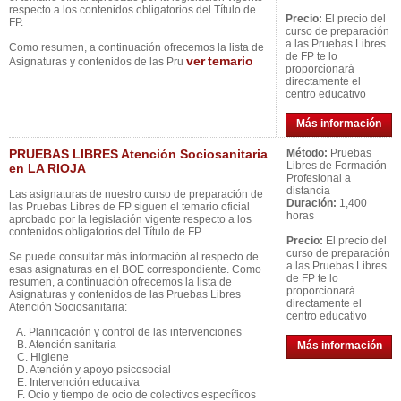
respecto a los contenidos obligatorios del Título de
Precio:
El precio del
FP.
curso de preparación
a las Pruebas Libres
Como resumen, a continuación ofrecemos la lista de
de FP te lo
ver
temario
Asignaturas y contenidos de las Pru
proporcionará
directamente el
centro educativo
Más información
PRUEBAS LIBRES Atención Sociosanitaria
Método:
Pruebas
Libres de Formación
en LA RIOJA
Profesional a
distancia
Las asignaturas de nuestro curso de preparación de
Duración:
1,400
las Pruebas Libres de FP siguen el temario oficial
horas
aprobado por la legislación vigente respecto a los
contenidos obligatorios del Título de FP.
Precio:
El precio del
curso de preparación
Se puede consultar más información al respecto de
a las Pruebas Libres
esas asignaturas en el BOE correspondiente. Como
de FP te lo
resumen, a continuación ofrecemos la lista de
proporcionará
Asignaturas y contenidos de las Pruebas Libres
directamente el
Atención Sociosanitaria:
centro educativo
A. Planificación y control de las intervenciones
B. Atención sanitaria
Más información
C. Higiene
D. Atención y apoyo psicosocial
E. Intervención educativa
F. Ocio y tiempo de ocio de colectivos específicos