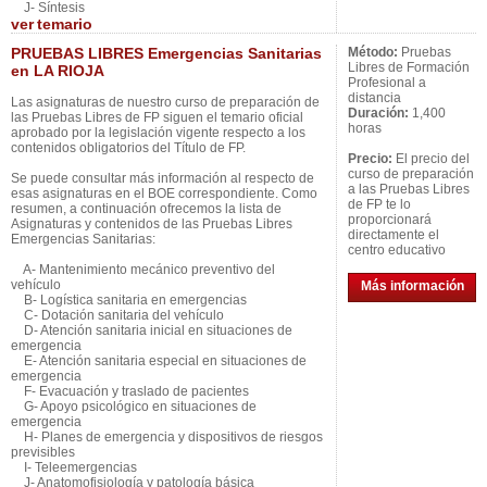
J- Síntesis
ver
temario
PRUEBAS LIBRES Emergencias Sanitarias
Método:
Pruebas
Libres de Formación
en LA RIOJA
Profesional a
distancia
Las asignaturas de nuestro curso de preparación de
Duración:
1,400
las Pruebas Libres de FP siguen el temario oficial
horas
aprobado por la legislación vigente respecto a los
contenidos obligatorios del Título de FP.
Precio:
El precio del
curso de preparación
Se puede consultar más información al respecto de
a las Pruebas Libres
esas asignaturas en el BOE correspondiente. Como
de FP te lo
resumen, a continuación ofrecemos la lista de
proporcionará
Asignaturas y contenidos de las Pruebas Libres
directamente el
Emergencias Sanitarias:
centro educativo
A- Mantenimiento mecánico preventivo del
vehículo
Más información
B- Logística sanitaria en emergencias
C- Dotación sanitaria del vehículo
D- Atención sanitaria inicial en situaciones de
emergencia
E- Atención sanitaria especial en situaciones de
emergencia
F- Evacuación y traslado de pacientes
G- Apoyo psicológico en situaciones de
emergencia
H- Planes de emergencia y dispositivos de riesgos
previsibles
I- Teleemergencias
J- Anatomofisiología y patología básica