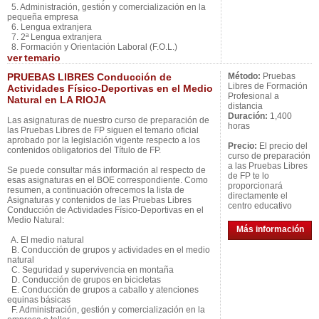
5. Administración, gestión y comercialización en la
pequeña empresa
6. Lengua extranjera
7. 2ª Lengua extranjera
8. Formación y Orientación Laboral (F.O.L.)
ver
temario
PRUEBAS LIBRES Conducción de
Método:
Pruebas
Libres de Formación
Actividades Físico-Deportivas en el Medio
Profesional a
Natural en LA RIOJA
distancia
Duración:
1,400
Las asignaturas de nuestro curso de preparación de
horas
las Pruebas Libres de FP siguen el temario oficial
aprobado por la legislación vigente respecto a los
Precio:
El precio del
contenidos obligatorios del Título de FP.
curso de preparación
a las Pruebas Libres
Se puede consultar más información al respecto de
de FP te lo
esas asignaturas en el BOE correspondiente. Como
proporcionará
resumen, a continuación ofrecemos la lista de
directamente el
Asignaturas y contenidos de las Pruebas Libres
centro educativo
Conducción de Actividades Físico-Deportivas en el
Medio Natural:
Más información
A. El medio natural
B. Conducción de grupos y actividades en el medio
natural
C. Seguridad y supervivencia en montaña
D. Conducción de grupos en bicicletas
E. Conducción de grupos a caballo y atenciones
equinas básicas
F. Administración, gestión y comercialización en la