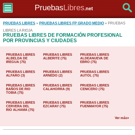
Pruebas
Libres
.net
PRUEBAS LIBRES
»
PRUEBAS LIBRES FP GRADO MEDIO
» PRUEBAS
LIBRES LA RIOJA
PRUEBAS LIBRES DE FORMACIÓN PROFESIONAL
POR PROVINCIAS Y CIUDADES
PRUEBAS LIBRES
PRUEBAS LIBRES
PRUEBAS LIBRES
ALBELDA DE
ALBERITE (75)
ALDEANUEVA DE
IREGUA (75)
EBRO (75)
PRUEBAS LIBRES
PRUEBAS LIBRES
PRUEBAS LIBRES
ALFARO (3)
ARNEDO (2)
AUTOL (75)
PRUEBAS LIBRES
PRUEBAS LIBRES
PRUEBAS LIBRES
BAÑOS DE RIO
CALAHORRA (9)
CENICERO (75)
TOBIA (75)
PRUEBAS LIBRES
PRUEBAS LIBRES
PRUEBAS LIBRES
CERVERA DEL
EZCARAY (75)
FUENMAYOR (75)
RIO ALHAMA (75)
Ver más»