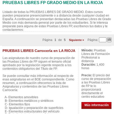
PRUEBAS LIBRES FP GRADO MEDIO EN LA RIOJA
Listado de todas la PRUEBAS LIBRES DE GRADO MEDIO. Estos cursos
pueden prepararse presencialmente o a distancia desde cualquier ciudad en
España. A continuación se presentan destacadas las Pruebas Libres de Grado
Medio con más demanda general por parte de los estudiantes. Si te interesa
preparate para alguna de estas Pruebas Libres FP, escríbenos tus datos y te
contactaremos:
Página
1
de
5
Página:
Siguiente »
PRUEBAS LIBRES Carrocería en LA RIOJA
Método:
Pruebas
Libres de Formación
Profesional a
Las asignaturas de nuestro curso de preparación de
distancia
las Pruebas Libres de FP siguen el temario oficial
Duración:
1,400
aprobado por la legislación vigente respecto a los
horas
contenidos obligatorios del Título de FP.
Precio:
El precio del
Se puede consultar más información al respecto de
curso de preparación
esas asignaturas en el BOE correspondiente. Como
a las Pruebas Libres
resumen, a continuación ofrecemos la lista de
de FP te lo
Asignaturas y contenidos de las Pruebas Libres
proporcionará
Carrocería:
directamente el
centro educativo
A- Elementos amovibles
B- Elementos metálicos y sintéticos
C- Elementos fijos
Más información
D- Igualación y preparación de superficies
E- Elementos estructurales del vehículo