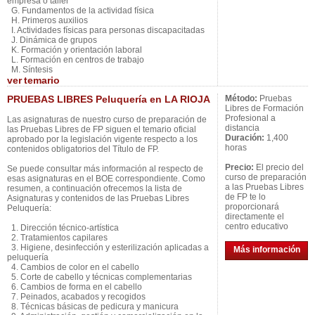
empresa o taller
G. Fundamentos de la actividad física
H. Primeros auxilios
I. Actividades físicas para personas discapacitadas
J. Dinámica de grupos
K. Formación y orientación laboral
L. Formación en centros de trabajo
M. Síntesis
ver
temario
PRUEBAS LIBRES Peluquería en LA RIOJA
Método:
Pruebas
Libres de Formación
Profesional a
Las asignaturas de nuestro curso de preparación de
distancia
las Pruebas Libres de FP siguen el temario oficial
Duración:
1,400
aprobado por la legislación vigente respecto a los
horas
contenidos obligatorios del Título de FP.
Precio:
El precio del
Se puede consultar más información al respecto de
curso de preparación
esas asignaturas en el BOE correspondiente. Como
a las Pruebas Libres
resumen, a continuación ofrecemos la lista de
de FP te lo
Asignaturas y contenidos de las Pruebas Libres
proporcionará
Peluquería:
directamente el
centro educativo
1. Dirección técnico-artística
2. Tratamientos capilares
3. Higiene, desinfección y esterilización aplicadas a
Más información
peluquería
4. Cambios de color en el cabello
5. Corte de cabello y técnicas complementarias
6. Cambios de forma en el cabello
7. Peinados, acabados y recogidos
8. Técnicas básicas de pedicura y manicura