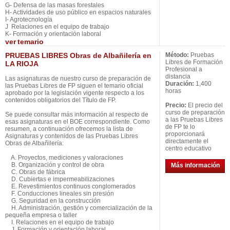
G- Defensa de las masas forestales
H- Actividades de uso público en espacios naturales
I- Agrotecnología
J Relaciones en el equipo de trabajo
K- Formación y orientación laboral
ver
temario
PRUEBAS LIBRES Obras de Albañilería en
Método:
Pruebas
Libres de Formación
LA RIOJA
Profesional a
distancia
Las asignaturas de nuestro curso de preparación de
Duración:
1,400
las Pruebas Libres de FP siguen el temario oficial
horas
aprobado por la legislación vigente respecto a los
contenidos obligatorios del Título de FP.
Precio:
El precio del
curso de preparación
Se puede consultar más información al respecto de
a las Pruebas Libres
esas asignaturas en el BOE correspondiente. Como
de FP te lo
resumen, a continuación ofrecemos la lista de
proporcionará
Asignaturas y contenidos de las Pruebas Libres
directamente el
Obras de Albañilería:
centro educativo
A. Proyectos, mediciones y valoraciones
B. Organización y control de obra
Más información
C. Obras de fábrica
D. Cubiertas e impermeabilizaciones
E. Revestimientos continuos conglomerados
F. Conducciones lineales sin presión
G. Seguridad en la construcción
H. Administración, gestión y comercialización de la
pequeña empresa o taller
I. Relaciones en el equipo de trabajo
J. Formación y orientación laboral