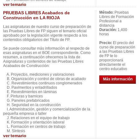
ver
temario
PRUEBAS LIBRES Acabados de
Método:
Pruebas
Libres de Formación
Construcción en LA RIOJA
Profesional a
distancia
Las asignaturas de nuestro curso de preparación de
Duración:
1,400
las Pruebas Libres de FP siguen el temario oficial
horas
aprobado por la legislación vigente respecto a los
contenidos obligatorios del Título de FP.
Precio:
El precio del
curso de preparación
Se puede consultar más información al respecto de
a las Pruebas Libres
esas asignaturas en el BOE correspondiente. Como
de FP te lo
resumen, a continuación ofrecemos la lista de
proporcionará
Asignaturas y contenidos de las Pruebas Libres
directamente el
Acabados de Construcción:
centro educativo
A. Proyectos, mediciones y valoraciones
B. Organización y control de obras de acabado
Más información
C. Revestimientos continuos conglomerados
D. Pavimentos y enladrillados
E. Revestimientos en láminas
F. Pinturas y barnices
G. Paneles prefabricados
H. Seguridad en la construcción
I. Administración, gestión y comercialización de la
pequeña empresa o taller
J. Relaciones en el equipo de trabajo
K. Formación y orientación laboral
L. Formación en centros de trabajo
M. Síntesis
ver
temario