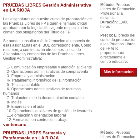
PRUEBAS LIBRES Gestión Administrativa
Método:
Pruebas
Libres de Formación
en LA RIOJA
Profesional a
distancia
Las asignaturas de nuestro curso de preparación de
Duración:
1,400
las Pruebas Libres de FP siguen el temario oficial
horas
aprobado por la legislación vigente respecto a los
contenidos obligatorios del Título de FP.
Precio:
El precio del
curso de preparación
Se puede consultar más información al respecto de
a las Pruebas Libres
esas asignaturas en el BOE correspondiente. Como
de FP te lo
resumen, a continuación ofrecemos la lista de
proporcionará
Asignaturas y contenidos de las Pruebas Libres
directamente el
Gestión Administrativa:
centro educativo
1- Comunicación empresarial y atención al cliente
2- Operaciones administrativas de compraventa
Más información
3- Empresa y administración
4- Tratamiento informático de la información
5- Técnica contable
6- Operaciones administrativas de recursos
humanos
7- Tratamiento de la documentación contable
8- Inglés
9- Empresa en el aula
10-Operaciones auxiliares de gestión de tesorería
11-Formación y orientación laboral
12-Formación en centros de trabajo
ver
temario
PRUEBAS LIBRES Farmacia y
Método:
Pruebas
Libres de Formación
Parafarmacia en LA RIOJA