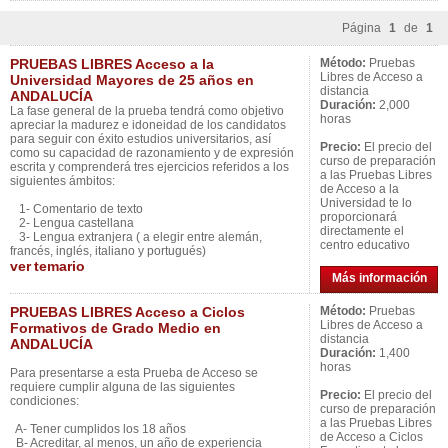
Página
1
de
1
PRUEBAS LIBRES Acceso a la
Método:
Pruebas
Libres de Acceso a
Universidad Mayores de 25 años en
distancia
ANDALUCÍA
Duración:
2,000
La fase general de la prueba tendrá como objetivo
horas
apreciar la madurez e idoneidad de los candidatos
para seguir con éxito estudios universitarios, así
Precio:
El precio del
como su capacidad de razonamiento y de expresión
curso de preparación
escrita y comprenderá tres ejercicios referidos a los
a las Pruebas Libres
siguientes ámbitos:
de Acceso a la
Universidad te lo
1- Comentario de texto
proporcionará
2- Lengua castellana
directamente el
3- Lengua extranjera ( a elegir entre alemán,
centro educativo
francés, inglés, italiano y portugués)
ver
temario
Más información
PRUEBAS LIBRES Acceso a Ciclos
Método:
Pruebas
Libres de Acceso a
Formativos de Grado Medio en
distancia
ANDALUCÍA
Duración:
1,400
horas
Para presentarse a esta Prueba de Acceso se
requiere cumplir alguna de las siguientes
Precio:
El precio del
condiciones:
curso de preparación
a las Pruebas Libres
A- Tener cumplidos los 18 años
de Acceso a Ciclos
B- Acreditar, al menos, un año de experiencia