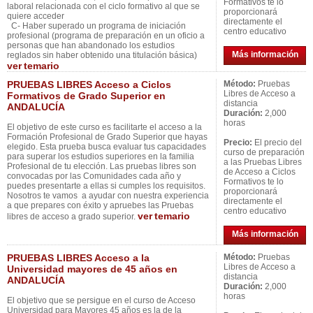
Formativos te lo
laboral relacionada con el ciclo formativo al que se
proporcionará
quiere acceder
directamente el
C- Haber superado un programa de iniciación
centro educativo
profesional (programa de preparación en un oficio a
personas que han abandonado los estudios
Más información
reglados sin haber obtenido una titulación básica)
ver
temario
PRUEBAS LIBRES Acceso a Ciclos
Método:
Pruebas
Libres de Acceso a
Formativos de Grado Superior en
distancia
ANDALUCÍA
Duración:
2,000
horas
El objetivo de este curso es facilitarte el acceso a la
Formación Profesional de Grado Superior que hayas
Precio:
El precio del
elegido. Esta prueba busca evaluar tus capacidades
curso de preparación
para superar los estudios superiores en la familia
a las Pruebas Libres
Profesional de tu elección. Las pruebas libres son
de Acceso a Ciclos
convocadas por las Comunidades cada año y
Formativos te lo
puedes presentarte a ellas si cumples los requisitos.
proporcionará
Nosotros te vamos a ayudar con nuestra experiencia
directamente el
a que prepares con éxito y apruebes las Pruebas
centro educativo
ver
temario
libres de acceso a grado superior.
Más información
PRUEBAS LIBRES Acceso a la
Método:
Pruebas
Libres de Acceso a
Universidad mayores de 45 años en
distancia
ANDALUCÍA
Duración:
2,000
horas
El objetivo que se persigue en el curso de Acceso
Universidad para Mayores 45 años es la de la