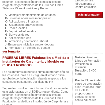
proporcionará
resumen, a continuación ofrecemos la lista de
directamente el
Asignaturas y contenidos de las Pruebas Libres
centro educativo
Sistemas Microinformáticos y Redes:
Más información
A- Montaje y mantenimiento de equipos
B- Sistemas operativos monopuesto
C- Aplicaciones ofimáticas
D- Sistemas operativos en red
E- Redes locales
F- Seguridad informática
G- Servicios de red
H- Aplicaciones web
I- Formación y orientación laboral
J- Empresa e iniciativa emprendedora
K- Formación en centros de trabajo
ver
temario
PRUEBAS LIBRES Fabricación a Medida e
Método:
Pruebas
Libres de Formación
Instalación de Carpintería y Mueble en
Profesional a
CIUDAD RODRIGO
distancia
Duración:
1,400
Las asignaturas de nuestro curso de preparación de
horas
las Pruebas Libres de FP siguen el temario oficial
aprobado por la legislación vigente respecto a los
Precio:
El precio del
contenidos obligatorios del Título de FP.
curso de preparación
a las Pruebas Libres
Se puede consultar más información al respecto de
de FP te lo
esas asignaturas en el BOE correspondiente. Como
proporcionará
resumen, a continuación ofrecemos la lista de
directamente el
Asignaturas y contenidos de las Pruebas Libres
centro educativo
Fabricación a Medida e Instalación de Carpintería y
Mueble: