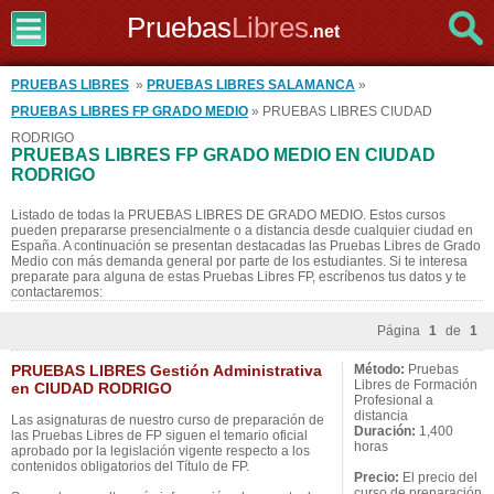
Pruebas
Libres
.net
PRUEBAS LIBRES
»
PRUEBAS LIBRES SALAMANCA
»
PRUEBAS LIBRES FP GRADO MEDIO
» PRUEBAS LIBRES CIUDAD
RODRIGO
PRUEBAS LIBRES FP GRADO MEDIO EN CIUDAD
RODRIGO
Listado de todas la PRUEBAS LIBRES DE GRADO MEDIO. Estos cursos
pueden prepararse presencialmente o a distancia desde cualquier ciudad en
España. A continuación se presentan destacadas las Pruebas Libres de Grado
Medio con más demanda general por parte de los estudiantes. Si te interesa
preparate para alguna de estas Pruebas Libres FP, escríbenos tus datos y te
contactaremos:
Página
1
de
1
PRUEBAS LIBRES Gestión Administrativa
Método:
Pruebas
Libres de Formación
en CIUDAD RODRIGO
Profesional a
distancia
Las asignaturas de nuestro curso de preparación de
Duración:
1,400
las Pruebas Libres de FP siguen el temario oficial
horas
aprobado por la legislación vigente respecto a los
contenidos obligatorios del Título de FP.
Precio:
El precio del
curso de preparación