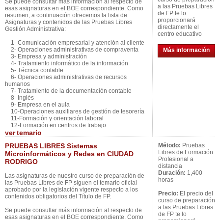
Se puede consultar más información al respecto de
a las Pruebas Libres
esas asignaturas en el BOE correspondiente. Como
de FP te lo
resumen, a continuación ofrecemos la lista de
proporcionará
Asignaturas y contenidos de las Pruebas Libres
directamente el
Gestión Administrativa:
centro educativo
1- Comunicación empresarial y atención al cliente
2- Operaciones administrativas de compraventa
Más información
3- Empresa y administración
4- Tratamiento informático de la información
5- Técnica contable
6- Operaciones administrativas de recursos
humanos
7- Tratamiento de la documentación contable
8- Inglés
9- Empresa en el aula
10-Operaciones auxiliares de gestión de tesorería
11-Formación y orientación laboral
12-Formación en centros de trabajo
ver
temario
PRUEBAS LIBRES Sistemas
Método:
Pruebas
Libres de Formación
Microinformáticos y Redes en CIUDAD
Profesional a
RODRIGO
distancia
Duración:
1,400
Las asignaturas de nuestro curso de preparación de
horas
las Pruebas Libres de FP siguen el temario oficial
aprobado por la legislación vigente respecto a los
Precio:
El precio del
contenidos obligatorios del Título de FP.
curso de preparación
a las Pruebas Libres
Se puede consultar más información al respecto de
de FP te lo
esas asignaturas en el BOE correspondiente. Como