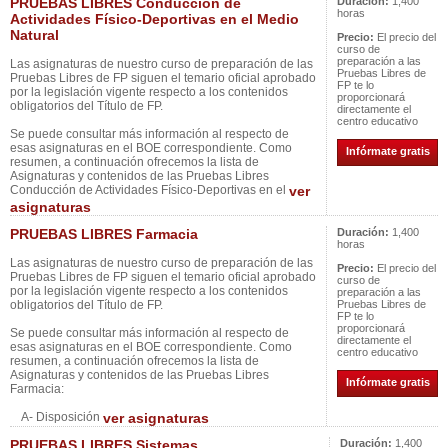
PRUEBAS LIBRES Conducción de
Duración:
1,400
horas
Actividades Físico-Deportivas en el Medio
Natural
Precio:
El precio del
curso de
preparación a las
Las asignaturas de nuestro curso de preparación de las
Pruebas Libres de
Pruebas Libres de FP siguen el temario oficial aprobado
FP te lo
por la legislación vigente respecto a los contenidos
proporcionará
obligatorios del Título de FP.
directamente el
centro educativo
Se puede consultar más información al respecto de
esas asignaturas en el BOE correspondiente. Como
Infórmate gratis
resumen, a continuación ofrecemos la lista de
Asignaturas y contenidos de las Pruebas Libres
Conducción de Actividades Físico-Deportivas en el
ver
asignaturas
PRUEBAS LIBRES Farmacia
Duración:
1,400
horas
Las asignaturas de nuestro curso de preparación de las
Precio:
El precio del
Pruebas Libres de FP siguen el temario oficial aprobado
curso de
por la legislación vigente respecto a los contenidos
preparación a las
obligatorios del Título de FP.
Pruebas Libres de
FP te lo
proporcionará
Se puede consultar más información al respecto de
directamente el
esas asignaturas en el BOE correspondiente. Como
centro educativo
resumen, a continuación ofrecemos la lista de
Asignaturas y contenidos de las Pruebas Libres
Infórmate gratis
Farmacia:
A- Disposición
ver asignaturas
PRUEBAS LIBRES Sistemas
Duración:
1,400