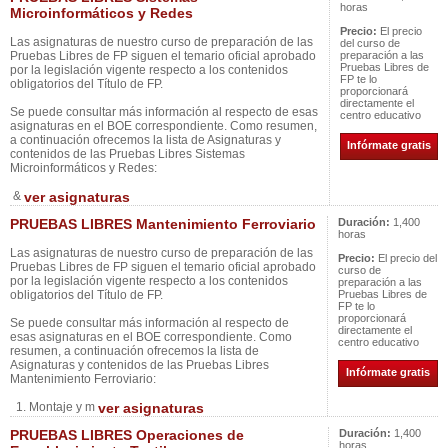
horas
Microinformáticos y Redes
Precio:
El precio
Las asignaturas de nuestro curso de preparación de las
del curso de
Pruebas Libres de FP siguen el temario oficial aprobado
preparación a las
Pruebas Libres de
por la legislación vigente respecto a los contenidos
FP te lo
obligatorios del Título de FP.
proporcionará
directamente el
Se puede consultar más información al respecto de esas
centro educativo
asignaturas en el BOE correspondiente. Como resumen,
a continuación ofrecemos la lista de Asignaturas y
Infórmate gratis
contenidos de las Pruebas Libres Sistemas
Microinformáticos y Redes:
&
ver asignaturas
PRUEBAS LIBRES Mantenimiento Ferroviario
Duración:
1,400
horas
Las asignaturas de nuestro curso de preparación de las
Precio:
El precio del
Pruebas Libres de FP siguen el temario oficial aprobado
curso de
por la legislación vigente respecto a los contenidos
preparación a las
obligatorios del Título de FP.
Pruebas Libres de
FP te lo
proporcionará
Se puede consultar más información al respecto de
directamente el
esas asignaturas en el BOE correspondiente. Como
centro educativo
resumen, a continuación ofrecemos la lista de
Asignaturas y contenidos de las Pruebas Libres
Infórmate gratis
Mantenimiento Ferroviario:
1. Montaje y m
ver asignaturas
PRUEBAS LIBRES Operaciones de
Duración:
1,400
horas