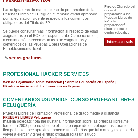
Ennoblecimiento Textil
Precio:
El precio del
Las asignaturas de nuestro curso de preparación de las
curso de
Pruebas Libres de FP siguen el temario oficial aprobado
preparación a las
Pruebas Libres de
por la legislación vigente respecto a los contenidos
FP te lo
obligatorios del Título de FP.
proporcionará
directamente el
Se puede consultar más información al respecto de esas
centro educativo
asignaturas en el BOE correspondiente. Como resumen,
a continuación ofrecemos la lista de Asignaturas y
Infórmate gratis
contenidos de las Pruebas Libres Operaciones de
Ennoblecimiento Textil:
A.
ver asignaturas
PROFESIONAL HACKER SERVICES
Web de Cajamadrid sobre formación
|
Sobre la Educación en España
|
FP educación infantil
|
La formación en España
COMENTARIOS USUARIOS: CURSO PRUEBAS LIBRES
PELUQUERÍA
Pruebas Libres de Formación Profesional de grado medio a distancia
PRUEBAS LIBRES Peluquería
malena soledad
: hola me gustaria informacion sobre las pruebas libres,me
forme en 2008 pero no obsube el titulo,eh ejercido en peluquerias durante
tiempo hasta hace aproximadamente unos 7 años que fui mama,y me gustaria
volver a ejercer y tener el titulo oficial,gracias un saludo