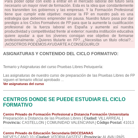
Para poder optar con éxito a entrar en el mercado laboral del futuro será
necesario un mayor nivel de formación. Esta es la idea que constantemente
nos transmiten los gobiernos y las empresas. Y la Formación Profesional
tiene que cumplir este objetivo: mejorar la FP en nuestro país es una
estrategia que debemos emprender sin pausa. Nuestro futuro pasa por dar
prestigio a los Ciclos Formativos de FP para que la aumente la cualificación
profesional de la fuerza laboral en España y aumente así nuestra
productividad y competitividad frente al exterior: nuestra institución educativa
quiere ayudar a que los jóvenes consigan ese objetivo de formarse
profesionalmente. ¿Quieres titularte en FP?...¿Necesitas un título oficial?...
¡NOSOTROS PODEMOS AYUDARTE A CONSEGUIRLO!
ASIGNATURAS Y CONTENIDO DEL CICLO FORMATIVO:
Temario y Asignaturas del curso Pruebas Libres Peluquería:
Las asignaturas de nuestro curso de preparación de las Pruebas Libres de FP
siguen el temario oficial aprobado ...
Ver asignaturas del curso
CENTROS DONDE SE PUEDE ESTUDIAR EL CICLO
FORMATIVO
Centro Privado de Formación Profesional a Distancia Formación Universitaria
Preparación a Distancia de las Pruebas Libres |
Ciudad:
VILLARREAL |
Provincia:
CASTELLON | COMUNIDAD VALENCIANA |
Código Postal:
41013
Centro Privado de Educación Secundaria DIOCESANAS
NIEVES CANO 10 |
Ciudad:
VITORIA GASTEIZ |
Provincia:
ALAVA | PAÍS