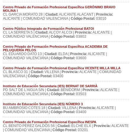
Centro Privado de Formación Profesional Específica GERÓNIMO BRAVO
MOLINA I
CL GARCIA MORATO 28 |
Ciudad:
ALICANTE ALACANT |
Provincia:
ALICANTE | COMUNIDAD VALENCIANA |
Código Postal:
03010
Centro Público Integrado de Formación Profesional BATOI
CL LA SERRETA 5 |
Ciudad:
ALCOY ALCOI |
Provincia:
ALICANTE |
COMUNIDAD VALENCIANA |
Código Postal:
03802
Centro Privado de Formación Profesional Específica ACADEMIA DE
PELUQUERÍA PELOS
CL EDUARDO DATO 13 |
Ciudad:
ELDA |
Provincia:
ALICANTE |
COMUNIDAD VALENCIANA |
Código Postal:
03600
Centro Privado de Formación Profesional Específica VICENTE MILLA MILLA
CL BLASCO 31 |
Ciudad:
VILLENA |
Provincia:
ALICANTE | COMUNIDAD
VALENCIANA |
Código Postal:
03400
Instituto de Educación Secundaria (IES) BERNAT DE SARRIÀ
PD SALT DE L’AIGUA S/N |
Ciudad:
BENIDORM |
Provincia:
ALICANTE |
COMUNIDAD VALENCIANA |
Código Postal:
03503
Instituto de Educación Secundaria (IES) NÚMERO 3
BU AMBROSIO COTES 18 |
Ciudad:
VILLENA |
Provincia:
ALICANTE |
COMUNIDAD VALENCIANA |
Código Postal:
03400
Centro Privado de Formación Profesional Específica INESPA
CL BENITO PÉREZ GALDÓS 56 |
Ciudad:
ELCHE ELX |
Provincia:
ALICANTE
| COMUNIDAD VALENCIANA |
Código Postal:
03201