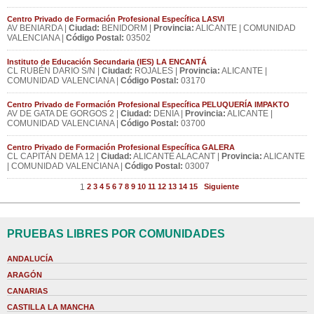
Centro Privado de Formación Profesional Específica LASVI
AV BENIARDA |
Ciudad:
BENIDORM |
Provincia:
ALICANTE | COMUNIDAD
VALENCIANA |
Código Postal:
03502
Instituto de Educación Secundaria (IES) LA ENCANTÁ
CL RUBÉN DARIO S/N |
Ciudad:
ROJALES |
Provincia:
ALICANTE |
COMUNIDAD VALENCIANA |
Código Postal:
03170
Centro Privado de Formación Profesional Específica PELUQUERÍA IMPAKTO
AV DE GATA DE GORGOS 2 |
Ciudad:
DENIA |
Provincia:
ALICANTE |
COMUNIDAD VALENCIANA |
Código Postal:
03700
Centro Privado de Formación Profesional Específica GALERA
CL CAPITÁN DEMA 12 |
Ciudad:
ALICANTE ALACANT |
Provincia:
ALICANTE
| COMUNIDAD VALENCIANA |
Código Postal:
03007
1
2
3
4
5
6
7
8
9
10
11
12
13
14
15
Siguiente
PRUEBAS LIBRES POR COMUNIDADES
ANDALUCÍA
ARAGÓN
CANARIAS
CASTILLA LA MANCHA