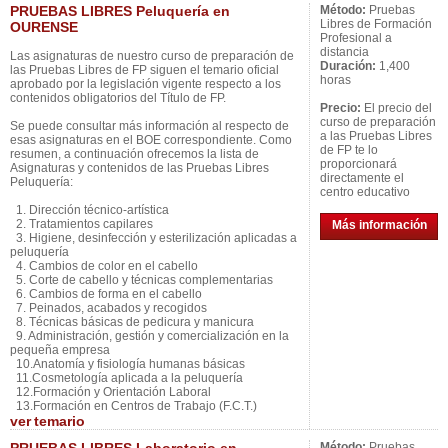
PRUEBAS LIBRES Peluquería en
Método:
Pruebas
Libres de Formación
OURENSE
Profesional a
distancia
Las asignaturas de nuestro curso de preparación de
Duración:
1,400
las Pruebas Libres de FP siguen el temario oficial
horas
aprobado por la legislación vigente respecto a los
contenidos obligatorios del Título de FP.
Precio:
El precio del
curso de preparación
Se puede consultar más información al respecto de
a las Pruebas Libres
esas asignaturas en el BOE correspondiente. Como
de FP te lo
resumen, a continuación ofrecemos la lista de
proporcionará
Asignaturas y contenidos de las Pruebas Libres
directamente el
Peluquería:
centro educativo
1. Dirección técnico-artística
2. Tratamientos capilares
Más información
3. Higiene, desinfección y esterilización aplicadas a
peluquería
4. Cambios de color en el cabello
5. Corte de cabello y técnicas complementarias
6. Cambios de forma en el cabello
7. Peinados, acabados y recogidos
8. Técnicas básicas de pedicura y manicura
9. Administración, gestión y comercialización en la
pequeña empresa
10.Anatomía y fisiología humanas básicas
11.Cosmetología aplicada a la peluquería
12.Formación y Orientación Laboral
13.Formación en Centros de Trabajo (F.C.T.)
ver
temario
Método:
Pruebas