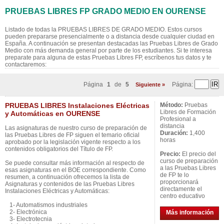
PRUEBAS LIBRES FP GRADO MEDIO EN OURENSE
Listado de todas la PRUEBAS LIBRES DE GRADO MEDIO. Estos cursos
pueden prepararse presencialmente o a distancia desde cualquier ciudad en
España. A continuación se presentan destacadas las Pruebas Libres de Grado
Medio con más demanda general por parte de los estudiantes. Si te interesa
preparate para alguna de estas Pruebas Libres FP, escríbenos tus datos y te
contactaremos:
Página
1
de
5
Página:
Siguiente »
PRUEBAS LIBRES Instalaciones Eléctricas
Método:
Pruebas
Libres de Formación
y Automáticas en OURENSE
Profesional a
distancia
Las asignaturas de nuestro curso de preparación de
Duración:
1,400
las Pruebas Libres de FP siguen el temario oficial
horas
aprobado por la legislación vigente respecto a los
contenidos obligatorios del Título de FP.
Precio:
El precio del
curso de preparación
Se puede consultar más información al respecto de
a las Pruebas Libres
esas asignaturas en el BOE correspondiente. Como
de FP te lo
resumen, a continuación ofrecemos la lista de
proporcionará
Asignaturas y contenidos de las Pruebas Libres
directamente el
Instalaciones Eléctricas y Automáticas:
centro educativo
1- Automatismos industriales
2- Electrónica
Más información
3- Electrotecnia