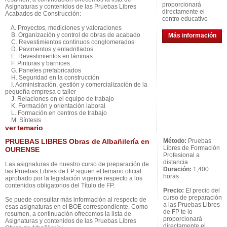
proporcionará
Asignaturas y contenidos de las Pruebas Libres
directamente el
Acabados de Construcción:
centro educativo
A. Proyectos, mediciones y valoraciones
B. Organización y control de obras de acabado
Más información
C. Revestimientos continuos conglomerados
D. Pavimentos y enladrillados
E. Revestimientos en láminas
F. Pinturas y barnices
G. Paneles prefabricados
H. Seguridad en la construcción
I. Administración, gestión y comercialización de la
pequeña empresa o taller
J. Relaciones en el equipo de trabajo
K. Formación y orientación laboral
L. Formación en centros de trabajo
M. Síntesis
ver
temario
PRUEBAS LIBRES Obras de Albañilería en
Método:
Pruebas
Libres de Formación
OURENSE
Profesional a
distancia
Las asignaturas de nuestro curso de preparación de
Duración:
1,400
las Pruebas Libres de FP siguen el temario oficial
horas
aprobado por la legislación vigente respecto a los
contenidos obligatorios del Título de FP.
Precio:
El precio del
curso de preparación
Se puede consultar más información al respecto de
a las Pruebas Libres
esas asignaturas en el BOE correspondiente. Como
de FP te lo
resumen, a continuación ofrecemos la lista de
proporcionará
Asignaturas y contenidos de las Pruebas Libres
directamente el