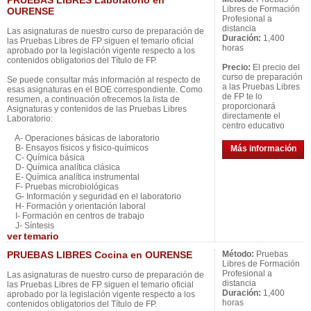
PRUEBAS LIBRES Laboratorio en
Libres de Formación
OURENSE
Profesional a
distancia
Las asignaturas de nuestro curso de preparación de
Duración:
1,400
las Pruebas Libres de FP siguen el temario oficial
horas
aprobado por la legislación vigente respecto a los
contenidos obligatorios del Título de FP.
Precio:
El precio del
curso de preparación
Se puede consultar más información al respecto de
a las Pruebas Libres
esas asignaturas en el BOE correspondiente. Como
de FP te lo
resumen, a continuación ofrecemos la lista de
proporcionará
Asignaturas y contenidos de las Pruebas Libres
directamente el
Laboratorio:
centro educativo
A- Operaciones básicas de laboratorio
B- Ensayos físicos y fisico-químicos
Más información
C- Química básica
D- Química analítica clásica
E- Química analítica instrumental
F- Pruebas microbiológicas
G- Información y seguridad en el laboratorio
H- Formación y orientación laboral
I- Formación en centros de trabajo
J- Síntesis
ver
temario
PRUEBAS LIBRES Cocina en OURENSE
Método:
Pruebas
Libres de Formación
Profesional a
Las asignaturas de nuestro curso de preparación de
distancia
las Pruebas Libres de FP siguen el temario oficial
Duración:
1,400
aprobado por la legislación vigente respecto a los
horas
contenidos obligatorios del Título de FP.