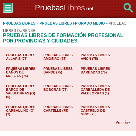
Pruebas
Libres
.net
PRUEBAS LIBRES
»
PRUEBAS LIBRES FP GRADO MEDIO
» PRUEBAS
LIBRES OURENSE
PRUEBAS LIBRES DE FORMACIÓN PROFESIONAL
POR PROVINCIAS Y CIUDADES
PRUEBAS LIBRES
PRUEBAS LIBRES
PRUEBAS LIBRES
ALLARIZ (75)
AMOEIRO (75)
AVION (75)
PRUEBAS LIBRES
PRUEBAS LIBRES
PRUEBAS LIBRES
BAÑOS DE
BANDE (75)
BARBADAS (75)
MOLGAS (75)
PRUEBAS LIBRES
PRUEBAS LIBRES
PRUEBAS LIBRES
BARCO DE
BOBORAS (75)
CARBALLEDA DE
VALDEORRAS (O)
VALDEORRAS (1)
(6)
PRUEBAS LIBRES
PRUEBAS LIBRES
PRUEBAS LIBRES
CARBALLIÑO (O)
CARTELLE (75)
CASTRELO DE
(3)
MIÑO (75)
Ver más»