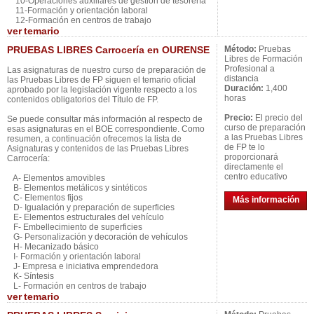
10-Operaciones auxiliares de gestión de tesorería
11-Formación y orientación laboral
12-Formación en centros de trabajo
ver
temario
PRUEBAS LIBRES Carrocería en OURENSE
Método:
Pruebas
Libres de Formación
Profesional a
Las asignaturas de nuestro curso de preparación de
distancia
las Pruebas Libres de FP siguen el temario oficial
Duración:
1,400
aprobado por la legislación vigente respecto a los
horas
contenidos obligatorios del Título de FP.
Precio:
El precio del
Se puede consultar más información al respecto de
curso de preparación
esas asignaturas en el BOE correspondiente. Como
a las Pruebas Libres
resumen, a continuación ofrecemos la lista de
de FP te lo
Asignaturas y contenidos de las Pruebas Libres
proporcionará
Carrocería:
directamente el
centro educativo
A- Elementos amovibles
B- Elementos metálicos y sintéticos
C- Elementos fijos
Más información
D- Igualación y preparación de superficies
E- Elementos estructurales del vehículo
F- Embellecimiento de superficies
G- Personalización y decoración de vehículos
H- Mecanizado básico
I- Formación y orientación laboral
J- Empresa e iniciativa emprendedora
K- Síntesis
L- Formación en centros de trabajo
ver
temario