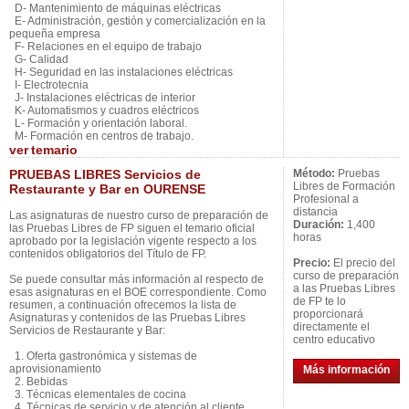
D- Mantenimiento de máquinas eléctricas
E- Administración, gestión y comercialización en la
pequeña empresa
F- Relaciones en el equipo de trabajo
G- Calidad
H- Seguridad en las instalaciones eléctricas
I- Electrotecnia
J- Instalaciones eléctricas de interior
K- Automatismos y cuadros eléctricos
L- Formación y orientación laboral.
M- Formación en centros de trabajo.
ver
temario
PRUEBAS LIBRES Servicios de
Método:
Pruebas
Libres de Formación
Restaurante y Bar en OURENSE
Profesional a
distancia
Las asignaturas de nuestro curso de preparación de
Duración:
1,400
las Pruebas Libres de FP siguen el temario oficial
horas
aprobado por la legislación vigente respecto a los
contenidos obligatorios del Título de FP.
Precio:
El precio del
curso de preparación
Se puede consultar más información al respecto de
a las Pruebas Libres
esas asignaturas en el BOE correspondiente. Como
de FP te lo
resumen, a continuación ofrecemos la lista de
proporcionará
Asignaturas y contenidos de las Pruebas Libres
directamente el
Servicios de Restaurante y Bar:
centro educativo
1. Oferta gastronómica y sistemas de
aprovisionamiento
Más información
2. Bebidas
3. Técnicas elementales de cocina
4. Técnicas de servicio y de atención al cliente