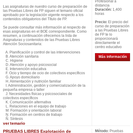
Profesional a
distancia
Las asignaturas de nuestro curso de preparación de
Duración:
1,400
las Pruebas Libres de FP siguen el temario oficial
horas
aprobado por la legislación vigente respecto a los
contenidos obligatorios del Título de FP.
Precio:
El precio del
curso de preparación
Se puede consultar más información al respecto de
a las Pruebas Libres
esas asignaturas en el BOE correspondiente. Como
de FP te lo
resumen, a continuación ofrecemos la lista de
proporcionará
Asignaturas y contenidos de las Pruebas Libres
directamente el
Atención Sociosanitaria:
centro educativo
A. Planificación y control de las intervenciones
B. Atención sanitaria
Más información
C. Higiene
D. Atención y apoyo psicosocial
E. Intervención educativa
F. Ocio y tiempo de ocio de colectivos específicos
G. Apoyo domiciliario
H. Alimentación y nutrición familiar
I. Administración, gestión y comercialización de la
pequeña empresa o taller
J. Necesidades físicas y psicosociales de
colectivos específicos
K. Comunicación alternativa
L. Relaciones en el equipo de trabajo
M. Formación y orientación laboral
N. Formación en centros de trabajo
Ñ. Síntesis
ver
temario
PRUEBAS LIBRES Explotación de
Método:
Pruebas