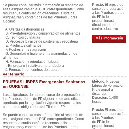
Precio:
El precio del
Se puede consultar más información al respecto de
curso de preparación
esas asignaturas en el BOE correspondiente. Como
a las Pruebas Libres
resumen, a continuación ofrecemos la lista de
de FP te lo
Asignaturas y contenidos de las Pruebas Libres
proporcionará
Cocina:
directamente el
centro educativo
A. Ofertas gastronómicas
B. Pre-elaboración y conservación de alimentos
C. Técnicas culinarias
Más información
D. Procesos básicos de pastelería y repostería
E. Productos culinarios
F. Postres en restauración
G. Seguridad e higiene en la manipulación de
alimentos
H. Formación y orientación laboral
I. Empresa e iniciativa emprendedora
J. Formación en centros de trabajo
ver
temario
PRUEBAS LIBRES Emergencias Sanitarias
Método:
Pruebas
Libres de Formación
en OURENSE
Profesional a
distancia
Las asignaturas de nuestro curso de preparación de
Duración:
1,400
las Pruebas Libres de FP siguen el temario oficial
horas
aprobado por la legislación vigente respecto a los
contenidos obligatorios del Título de FP.
Precio:
El precio del
curso de preparación
Se puede consultar más información al respecto de
a las Pruebas Libres
esas asignaturas en el BOE correspondiente. Como
de FP te lo
resumen, a continuación ofrecemos la lista de
proporcionará
Asignaturas y contenidos de las Pruebas Libres