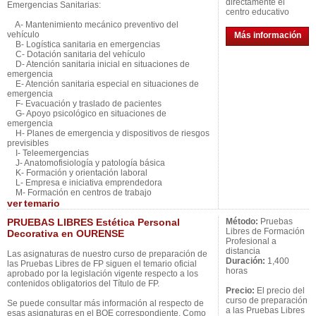
directamente el
Emergencias Sanitarias:
centro educativo
A- Mantenimiento mecánico preventivo del
vehículo
Más información
B- Logística sanitaria en emergencias
C- Dotación sanitaria del vehículo
D- Atención sanitaria inicial en situaciones de
emergencia
E- Atención sanitaria especial en situaciones de
emergencia
F- Evacuación y traslado de pacientes
G- Apoyo psicológico en situaciones de
emergencia
H- Planes de emergencia y dispositivos de riesgos
previsibles
I- Teleemergencias
J- Anatomofisiología y patología básica
K- Formación y orientación laboral
L- Empresa e iniciativa emprendedora
M- Formación en centros de trabajo
ver
temario
PRUEBAS LIBRES Estética Personal
Método:
Pruebas
Libres de Formación
Decorativa en OURENSE
Profesional a
distancia
Las asignaturas de nuestro curso de preparación de
Duración:
1,400
las Pruebas Libres de FP siguen el temario oficial
horas
aprobado por la legislación vigente respecto a los
contenidos obligatorios del Título de FP.
Precio:
El precio del
curso de preparación
Se puede consultar más información al respecto de
a las Pruebas Libres
esas asignaturas en el BOE correspondiente. Como