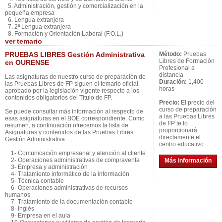
5. Administración, gestión y comercialización en la
pequeña empresa
6. Lengua extranjera
7. 2ª Lengua extranjera
8. Formación y Orientación Laboral (F.O.L.)
ver
temario
PRUEBAS LIBRES Gestión Administrativa
Método:
Pruebas
Libres de Formación
en OURENSE
Profesional a
distancia
Las asignaturas de nuestro curso de preparación de
Duración:
1,400
las Pruebas Libres de FP siguen el temario oficial
horas
aprobado por la legislación vigente respecto a los
contenidos obligatorios del Título de FP.
Precio:
El precio del
curso de preparación
Se puede consultar más información al respecto de
a las Pruebas Libres
esas asignaturas en el BOE correspondiente. Como
de FP te lo
resumen, a continuación ofrecemos la lista de
proporcionará
Asignaturas y contenidos de las Pruebas Libres
directamente el
Gestión Administrativa:
centro educativo
1- Comunicación empresarial y atención al cliente
2- Operaciones administrativas de compraventa
Más información
3- Empresa y administración
4- Tratamiento informático de la información
5- Técnica contable
6- Operaciones administrativas de recursos
humanos
7- Tratamiento de la documentación contable
8- Inglés
9- Empresa en el aula