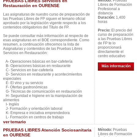
PRUEBAS LIBRES Servicios en
Método:
Pruebas
Libres de Formación
Restauración en OURENSE
Profesional a
distancia
Las asignaturas de nuestro curso de preparación de
Duración:
1,400
las Pruebas Libres de FP siguen el temario oficial
horas
aprobado por la legislación vigente respecto a los
contenidos obligatorios del Título de FP.
Precio:
El precio del
curso de preparación
Se puede consultar más información al respecto de
a las Pruebas Libres
esas asignaturas en el BOE correspondiente. Como
de FP te lo
resumen, a continuación ofrecemos la lista de
proporcionará
Asignaturas y contenidos de las Pruebas Libres
directamente el
Servicios en Restauración:
centro educativo
A- Operaciones básicas en bar-cafetería
B- Operaciones básicas en restaurante
Más información
C- Servicios en bar-cafetería
D- Servicios en restaurante y acontecimientos
especiales
E- El vino y su servicio
F- Ofertas gastronómicas
G- Técnicas de comunicación en restauración
H- Seguridad e higiene en la manipulación de
alimentos
I- Inglés
J- Formación y orientación laboral
K- Empresa e iniciativa emprendedora
L- Formación en centros de trabajo
ver
temario
PRUEBAS LIBRES Atención Sociosanitaria
Método:
Pruebas
Libres de Formación
en OURENSE