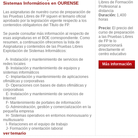
Libres de Formación
Sistemas Informáticos en OURENSE
Profesional a
distancia
Las asignaturas de nuestro curso de preparación de
Duración:
1,400
las Pruebas Libres de FP siguen el temario oficial
horas
aprobado por la legislación vigente respecto a los
contenidos obligatorios del Título de FP.
Precio:
El precio del
curso de preparación
Se puede consultar más información al respecto de
a las Pruebas Libres
esas asignaturas en el BOE correspondiente. Como
de FP te lo
resumen, a continuación ofrecemos la lista de
proporcionará
Asignaturas y contenidos de las Pruebas Libres
directamente el
Explotación de Sistemas Informáticos:
centro educativo
A- Instalación y mantenimiento de servicios de
redes locales
Más información
B- Instalación y mantenimiento de equipos y
sistemas informáticos
C- Implantación y mantenimiento de aplicaciones
ofimáticas y corporativas
D- Operaciones con bases de datos ofimáticas y
corporativas
E- Instalación y mantenimiento de servicios de
Internet
F- Mantenimiento de portales de información
G- Administración, gestión y comercialización en la
pequeña empresa
H- Sistemas operativos en entornos monousuario y
multiusuario
I- Relaciones en el equipo de trabajo
J- Formación y orientación laboral
ver
temario