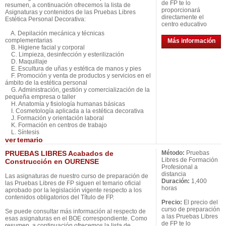
de FP te lo
resumen, a continuación ofrecemos la lista de
proporcionará
Asignaturas y contenidos de las Pruebas Libres
directamente el
Estética Personal Decorativa:
centro educativo
A. Depilación mecánica y técnicas
complementarias
Más información
B. Higiene facial y corporal
C. Limpieza, desinfección y esterilización
D. Maquillaje
E. Escultura de uñas y estética de manos y pies
F. Promoción y venta de productos y servicios en el
ámbito de la estética personal
G. Administración, gestión y comercialización de la
pequeña empresa o taller
H. Anatomía y fisiología humanas básicas
I. Cosmetología aplicada a la estética decorativa
J. Formación y orientación laboral
K. Formación en centros de trabajo
L. Síntesis
ver
temario
PRUEBAS LIBRES Acabados de
Método:
Pruebas
Libres de Formación
Construcción en OURENSE
Profesional a
distancia
Las asignaturas de nuestro curso de preparación de
Duración:
1,400
las Pruebas Libres de FP siguen el temario oficial
horas
aprobado por la legislación vigente respecto a los
contenidos obligatorios del Título de FP.
Precio:
El precio del
curso de preparación
Se puede consultar más información al respecto de
a las Pruebas Libres
esas asignaturas en el BOE correspondiente. Como
de FP te lo
resumen, a continuación ofrecemos la lista de