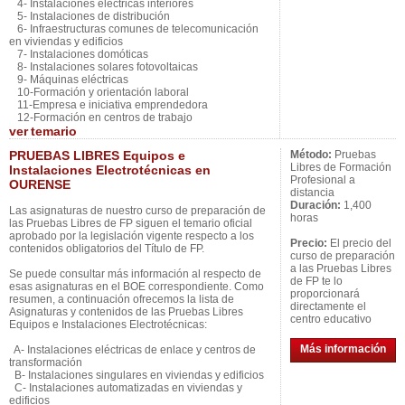
4- Instalaciones eléctricas interiores
5- Instalaciones de distribución
6- Infraestructuras comunes de telecomunicación
en viviendas y edificios
7- Instalaciones domóticas
8- Instalaciones solares fotovoltaicas
9- Máquinas eléctricas
10-Formación y orientación laboral
11-Empresa e iniciativa emprendedora
12-Formación en centros de trabajo
ver
temario
PRUEBAS LIBRES Equipos e
Método:
Pruebas
Libres de Formación
Instalaciones Electrotécnicas en
Profesional a
OURENSE
distancia
Duración:
1,400
Las asignaturas de nuestro curso de preparación de
horas
las Pruebas Libres de FP siguen el temario oficial
aprobado por la legislación vigente respecto a los
Precio:
El precio del
contenidos obligatorios del Título de FP.
curso de preparación
a las Pruebas Libres
Se puede consultar más información al respecto de
de FP te lo
esas asignaturas en el BOE correspondiente. Como
proporcionará
resumen, a continuación ofrecemos la lista de
directamente el
Asignaturas y contenidos de las Pruebas Libres
centro educativo
Equipos e Instalaciones Electrotécnicas:
Más información
A- Instalaciones eléctricas de enlace y centros de
transformación
B- Instalaciones singulares en viviendas y edificios
C- Instalaciones automatizadas en viviendas y
edificios