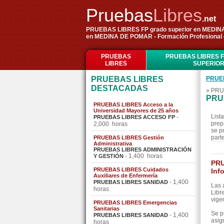
Pruebas
Libres
.net
PRUEBAS LIBRES FP grado superior en MEDINA 
en MEDINA DE POMAR - Formación Profesional
PRUEBAS
PRUEBAS LIBRES 
LIBRES
SUPERIO
PRUEBAS LIBRES
PRUE
DESTACADAS
» PRU
PRU
PRUEBAS LIBRES Acceso a la
Universidad Mayores de 25 años
List
-
PRUEBAS LIBRES ACCESO FP
prep
2,000 horas
se p
part
PRUEBAS LIBRES Gestión
Administrativa
PRUEBAS LIBRES ADMINISTRACIÓN
- 1,400 horas
Y GESTIÓN
PRU
PRUEBAS LIBRES Cuidados
Inf
Auxiliares de Enfermería
- 1,400
PRUEBAS LIBRES SANIDAD
Las 
horas
Libr
vige
PRUEBAS LIBRES Emergencias
Sanitarias
Se p
- 1,400
PRUEBAS LIBRES SANIDAD
asig
horas