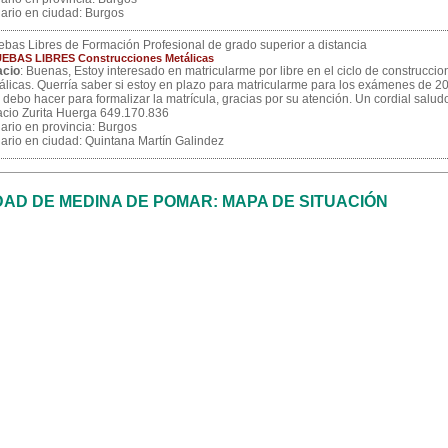
ario en ciudad: Burgos
ebas Libres de Formación Profesional de grado superior a distancia
EBAS LIBRES Construcciones Metálicas
acio
: Buenas, Estoy interesado en matricularme por libre en el ciclo de construccio
álicas. Querría saber si estoy en plazo para matricularme para los exámenes de 2
 debo hacer para formalizar la matrícula, gracias por su atención. Un cordial salud
acio Zurita Huerga 649.170.836
ario en provincia: Burgos
ario en ciudad: Quintana Martín Galindez
DAD DE MEDINA DE POMAR: MAPA DE SITUACIÓN