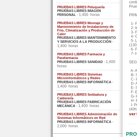
cont
Prue
PRUEBAS LIBRES Peluquería
PRUEBAS LIBRES IMAGEN
- 1,400 horas
PERSONAL
PRI
PRUEBAS LIBRES Montaje y
1- P
Mantenimiento de Instalaciones de
2- I
Frio, Climatización y Producción de
3- F
Calor
4- G
PRUEBAS LIBRES MANTENIMIENTO
5- L
-
Y SERVICIOS A LA PRODUCCIÓN
(130
1,400 horas
6- F
7- H
PRUEBAS LIBRES Farmacia y
Parafarmacia
- 1,400
PRUEBAS LIBRES SANIDAD
SEG
horas
A- A
PRUEBAS LIBRES Sistemas
B- S
Microinformáticos y Redes
C- I
-
PRUEBAS LIBRES INFORMÁTICA
D- A
1,400 horas
E- S
F- E
PRUEBAS LIBRES Soldadura y
G- H
Calderería
H- F
PRUEBAS LIBRES FABRICACIÓN
I- P
- 1,400 horas
MECÁNICA
(40h
ver
PRUEBAS LIBRES Administración de
Sistemas Informáticos en Red
-
PRUEBAS LIBRES INFORMÁTICA
2,000 horas
PRO