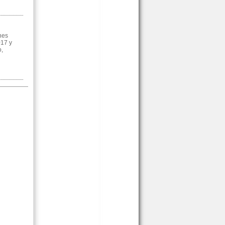
nes
017 y
o,