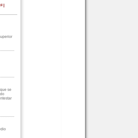
il
|
superior
 que se
ado
ntestar
edio