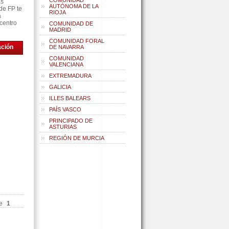
COMUNIDAD
as
AUTÓNOMA DE LA
de FP te
RIOJA
á
centro
COMUNIDAD DE
MADRID
COMUNIDAD FORAL
ación
DE NAVARRA
COMUNIDAD
VALENCIANA
EXTREMADURA
GALICIA
ILLES BALEARS
PAÍS VASCO
PRINCIPADO DE
ASTURIAS
REGIÓN DE MURCIA
e
1