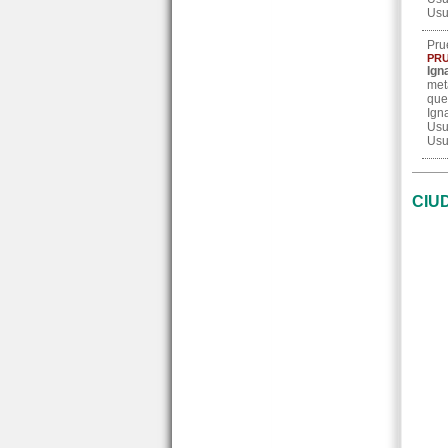
Usu
Pru
PRU
Ign
met
que
Ign
Usu
Usu
CIU