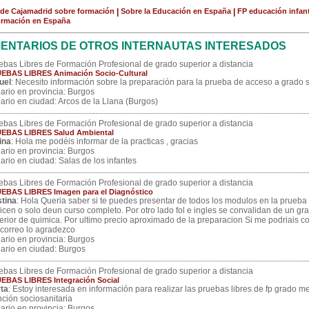
de Cajamadrid sobre formación
|
Sobre la Educación en España
|
FP educación infant
ormación en España
ENTARIOS DE OTROS INTERNAUTAS INTERESADOS
ebas Libres de Formación Profesional de grado superior a distancia
EBAS LIBRES Animación Socio-Cultural
uel
: Necesito información sobre la preparación para la prueba de acceso a grado 
ario en provincia: Burgos
ario en ciudad: Arcos de la Llana (Burgos)
ebas Libres de Formación Profesional de grado superior a distancia
EBAS LIBRES Salud Ambiental
lina
: Hola me podéis informar de la practicas , gracias
ario en provincia: Burgos
ario en ciudad: Salas de los infantes
ebas Libres de Formación Profesional de grado superior a distancia
EBAS LIBRES Imagen para el Diagnóstico
stina
: Hola Queria saber si te puedes presentar de todos los modulos en la prueba
licen o solo deun curso completo. Por otro lado fol e ingles se convalidan de un gr
erior de quimica. Por ultimo precio aproximado de la preparacion Si me podriais co
 correo lo agradezco
ario en provincia: Burgos
ario en ciudad: Burgos
ebas Libres de Formación Profesional de grado superior a distancia
EBAS LIBRES Integración Social
ta
: Estoy interesada en información para realizar las pruebas libres de fp grado m
nción sociosanitaria
ario en provincia: Burgos