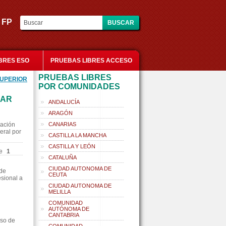
es FP
BRES ESO
PRUEBAS LIBRES ACCESO
PRUEBAS LIBRES
SUPERIOR
POR COMUNIDADES
MAR
ANDALUCÍA
ARAGÓN
uación
CANARIAS
eral por
CASTILLA LA MANCHA
CASTILLA Y LEÓN
e
1
CATALUÑA
CIUDAD AUTONOMA DE
 de
CEUTA
sional a
CIUDAD AUTONOMA DE
MELILLA
COMUNIDAD
AUTÓNOMA DE
CANTABRIA
rso de