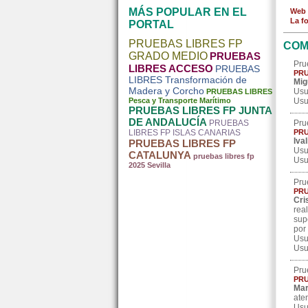
MÁS POPULAR EN EL
Web 
La f
PORTAL
PRUEBAS LIBRES FP
COM
GRADO MEDIO
PRUEBAS
Pru
LIBRES ACCESO
PRUEBAS
PRU
LIBRES Transformación de
Mig
Madera y Corcho
Usu
PRUEBAS LIBRES
Pesca y Transporte Marítimo
Usu
PRUEBAS LIBRES FP JUNTA
DE ANDALUCÍA
PRUEBAS
Pru
LIBRES FP ISLAS CANARIAS
PRU
Iva
PRUEBAS LIBRES FP
Usu
CATALUNYA
pruebas libres fp
Usu
2025 Sevilla
Pru
PRU
Cri
rea
sup
por
Usu
Usu
Pru
PRU
Mar
ate
Usu