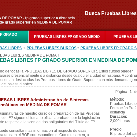
Busca Pruebas Libr
DE POMAR - fp grado superior a distancia
 de grado superior en MEDINA DE POMAR
FP GRADO
PRUEBAS LIBRES FP GRADO MEDIO
PRUEBAS LI
R
BAS LIBRES
»
PRUEBAS LIBRES BURGOS
»
PRUEBAS LIBRES FP GRADO 
EBAS LIBRES MEDINA DE POMAR
EBAS LIBRES FP GRADO SUPERIOR EN MEDINA DE PO
ado de todas la PRUEBAS LIBRES DE GRADO SUPERIOR. Estos cursos pueden
ararse presencialmente o a distancia desde cualquier ciudad en España. A contin
resentan destacadas las Pruebas Libres de Grado Superior con más demanda gen
e de los estudiantes:
Página
1
d
EBAS LIBRES Administración de Sistemas
Método:
Pruebas Libres
ormáticos en MEDINA DE POMAR
Formación Profe
distancia
asignaturas de nuestro curso de preparación de las Pruebas
Duración:
es de FP siguen el temario oficial aprobado por la legislación
2,000 horas
nte respecto a los contenidos obligatorios del Título de FP.
Precio:
uede consultar más información al respecto de esas
El precio del cu
naturas en el BOE correspondiente. Como resumen, a