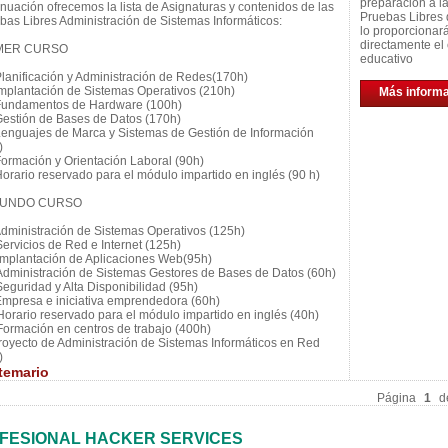
preparación a l
inuación ofrecemos la lista de Asignaturas y contenidos de las
Pruebas Libres 
bas Libres Administración de Sistemas Informáticos:
lo proporcionar
directamente el 
MER CURSO
educativo
lanificación y Administración de Redes(170h)
mplantación de Sistemas Operativos (210h)
Más inform
undamentos de Hardware (100h)
estión de Bases de Datos (170h)
enguajes de Marca y Sistemas de Gestión de Información
)
ormación y Orientación Laboral (90h)
orario reservado para el módulo impartido en inglés (90 h)
UNDO CURSO
dministración de Sistemas Operativos (125h)
ervicios de Red e Internet (125h)
mplantación de Aplicaciones Web(95h)
dministración de Sistemas Gestores de Bases de Datos (60h)
eguridad y Alta Disponibilidad (95h)
mpresa e iniciativa emprendedora (60h)
orario reservado para el módulo impartido en inglés (40h)
ormación en centros de trabajo (400h)
royecto de Administración de Sistemas Informáticos en Red
)
temario
Página
1
d
FESIONAL HACKER SERVICES