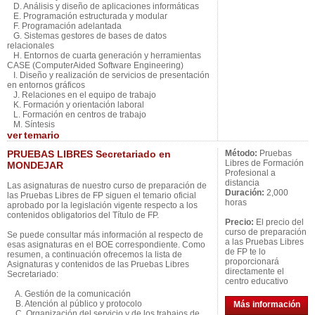
D. Análisis y diseño de aplicaciones informáticas
E. Programación estructurada y modular
F. Programación adelantada
G. Sistemas gestores de bases de datos
relacionales
H. Entornos de cuarta generación y herramientas
CASE (ComputerAided Software Engineering)
I. Diseño y realización de servicios de presentación
en entornos gráficos
J. Relaciones en el equipo de trabajo
K. Formación y orientación laboral
L. Formación en centros de trabajo
M. Síntesis
ver
temario
PRUEBAS LIBRES Secretariado en
Método:
Pruebas
Libres de Formación
MONDEJAR
Profesional a
distancia
Las asignaturas de nuestro curso de preparación de
Duración:
2,000
las Pruebas Libres de FP siguen el temario oficial
horas
aprobado por la legislación vigente respecto a los
contenidos obligatorios del Título de FP.
Precio:
El precio del
curso de preparación
Se puede consultar más información al respecto de
a las Pruebas Libres
esas asignaturas en el BOE correspondiente. Como
de FP te lo
resumen, a continuación ofrecemos la lista de
proporcionará
Asignaturas y contenidos de las Pruebas Libres
directamente el
Secretariado:
centro educativo
A. Gestión de la comunicación
B. Atención al público y protocolo
Más información
C. Organización del servicio y de los trabajos de