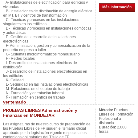
A- Instalaciones de electrificación para edificios y
viviendas
Más información
B- Instalaciones de distribución de energía eléctrica
en MT, BT y centros de transformación
C- Técnicas y procesos en las instalaciones
singulares en los edificios
D- Técnicas y procesos en instalaciones domóticas
y automáticas
E- Gestión del desarrollo de instalaciones
electrotécnicas
F- Administración, gestión y comercialización de la
pequeña empresa o taller
G- Sistemas microinformáticos monousuario
H- Redes locales
I- Desarrollo de instalaciones eléctricas de
distribución
J- Desarrollo de instalaciones electrotécnicas en
los edificios
K- Calidad
L- Seguridad en las instalaciones electrotécnicas
M- Relaciones en el equipo de trabajo
N- Formación y orientación laboral
Ñ- Formación en centros de trabajo
ver
temario
PRUEBAS LIBRES Administración y
Método:
Pruebas
Libres de Formación
Finanzas en MONDEJAR
Profesional a
distancia
Las asignaturas de nuestro curso de preparación de
Duración:
2,000
las Pruebas Libres de FP siguen el temario oficial
horas
aprobado por la legislación vigente respecto a los
contenidos obligatorios del Título de FP.