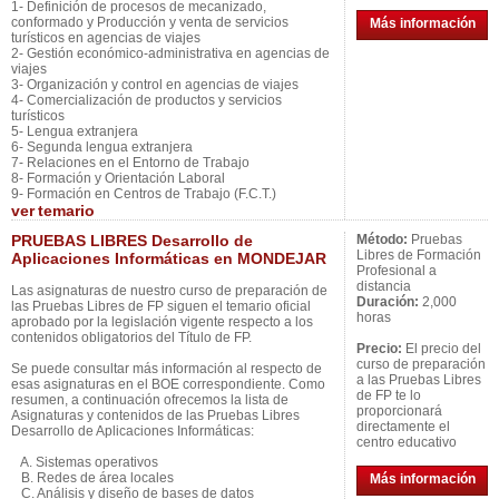
1- Definición de procesos de mecanizado,
conformado y Producción y venta de servicios
Más información
turísticos en agencias de viajes
2- Gestión económico-administrativa en agencias de
viajes
3- Organización y control en agencias de viajes
4- Comercialización de productos y servicios
turísticos
5- Lengua extranjera
6- Segunda lengua extranjera
7- Relaciones en el Entorno de Trabajo
8- Formación y Orientación Laboral
9- Formación en Centros de Trabajo (F.C.T.)
ver
temario
PRUEBAS LIBRES Desarrollo de
Método:
Pruebas
Libres de Formación
Aplicaciones Informáticas en MONDEJAR
Profesional a
distancia
Las asignaturas de nuestro curso de preparación de
Duración:
2,000
las Pruebas Libres de FP siguen el temario oficial
horas
aprobado por la legislación vigente respecto a los
contenidos obligatorios del Título de FP.
Precio:
El precio del
curso de preparación
Se puede consultar más información al respecto de
a las Pruebas Libres
esas asignaturas en el BOE correspondiente. Como
de FP te lo
resumen, a continuación ofrecemos la lista de
proporcionará
Asignaturas y contenidos de las Pruebas Libres
directamente el
Desarrollo de Aplicaciones Informáticas:
centro educativo
A. Sistemas operativos
B. Redes de área locales
Más información
C. Análisis y diseño de bases de datos