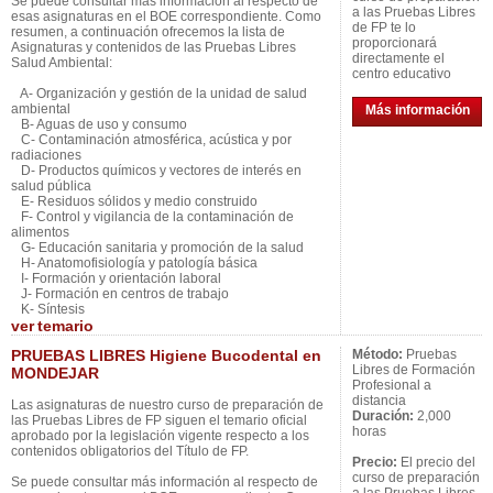
Se puede consultar más información al respecto de
a las Pruebas Libres
esas asignaturas en el BOE correspondiente. Como
de FP te lo
resumen, a continuación ofrecemos la lista de
proporcionará
Asignaturas y contenidos de las Pruebas Libres
directamente el
Salud Ambiental:
centro educativo
A- Organización y gestión de la unidad de salud
ambiental
Más información
B- Aguas de uso y consumo
C- Contaminación atmosférica, acústica y por
radiaciones
D- Productos químicos y vectores de interés en
salud pública
E- Residuos sólidos y medio construido
F- Control y vigilancia de la contaminación de
alimentos
G- Educación sanitaria y promoción de la salud
H- Anatomofisiología y patología básica
I- Formación y orientación laboral
J- Formación en centros de trabajo
K- Síntesis
ver
temario
PRUEBAS LIBRES Higiene Bucodental en
Método:
Pruebas
Libres de Formación
MONDEJAR
Profesional a
distancia
Las asignaturas de nuestro curso de preparación de
Duración:
2,000
las Pruebas Libres de FP siguen el temario oficial
horas
aprobado por la legislación vigente respecto a los
contenidos obligatorios del Título de FP.
Precio:
El precio del
curso de preparación
Se puede consultar más información al respecto de