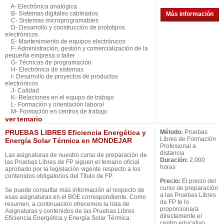
A- Electrónica analógica
B- Sistemas digitales cableados
Más información
C- Sistemas microprogramables
D- Desarrollo y construcción de prototipos
electrónicos
E- Mantenimiento de equipos electrónicos
F- Administración, gestión y comercialización de la
pequeña empresa o taller
G- Técnicas de programación
H- Electrónica de sistemas
I- Desarrollo de proyectos de productos
electrónicos
J- Calidad
K- Relaciones en el equipo de trabajo
L- Formación y orientación laboral
M- Formación en centros de trabajo
ver
temario
PRUEBAS LIBRES Eficiencia Energética y
Método:
Pruebas
Libres de Formación
Energía Solar Térmica en MONDEJAR
Profesional a
distancia
Las asignaturas de nuestro curso de preparación de
Duración:
2,000
las Pruebas Libres de FP siguen el temario oficial
horas
aprobado por la legislación vigente respecto a los
contenidos obligatorios del Título de FP.
Precio:
El precio del
curso de preparación
Se puede consultar más información al respecto de
a las Pruebas Libres
esas asignaturas en el BOE correspondiente. Como
de FP te lo
resumen, a continuación ofrecemos la lista de
proporcionará
Asignaturas y contenidos de las Pruebas Libres
directamente el
Eficiencia Energética y Energía Solar Térmica:
centro educativo