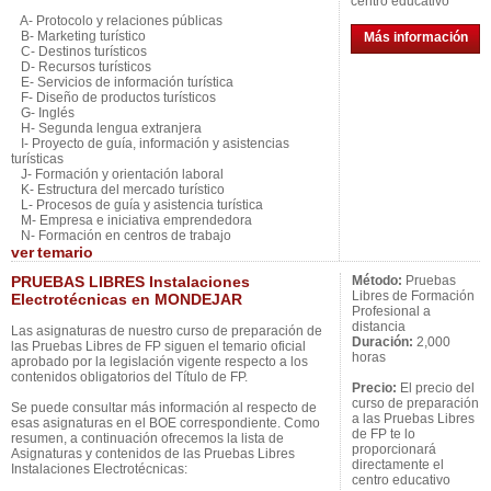
centro educativo
A- Protocolo y relaciones públicas
B- Marketing turístico
Más información
C- Destinos turísticos
D- Recursos turísticos
E- Servicios de información turística
F- Diseño de productos turísticos
G- Inglés
H- Segunda lengua extranjera
I- Proyecto de guía, información y asistencias
turísticas
J- Formación y orientación laboral
K- Estructura del mercado turístico
L- Procesos de guía y asistencia turística
M- Empresa e iniciativa emprendedora
N- Formación en centros de trabajo
ver
temario
PRUEBAS LIBRES Instalaciones
Método:
Pruebas
Libres de Formación
Electrotécnicas en MONDEJAR
Profesional a
distancia
Las asignaturas de nuestro curso de preparación de
Duración:
2,000
las Pruebas Libres de FP siguen el temario oficial
horas
aprobado por la legislación vigente respecto a los
contenidos obligatorios del Título de FP.
Precio:
El precio del
curso de preparación
Se puede consultar más información al respecto de
a las Pruebas Libres
esas asignaturas en el BOE correspondiente. Como
de FP te lo
resumen, a continuación ofrecemos la lista de
proporcionará
Asignaturas y contenidos de las Pruebas Libres
directamente el
Instalaciones Electrotécnicas:
centro educativo