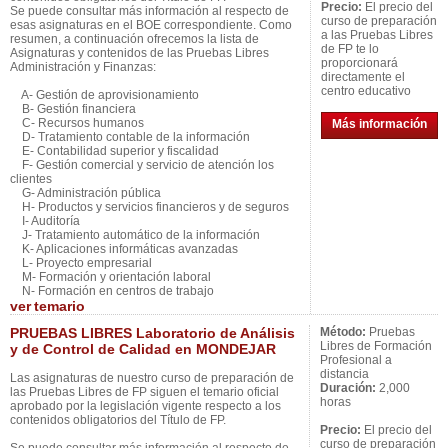
Precio:
El precio del
Se puede consultar más información al respecto de
curso de preparación
esas asignaturas en el BOE correspondiente. Como
a las Pruebas Libres
resumen, a continuación ofrecemos la lista de
de FP te lo
Asignaturas y contenidos de las Pruebas Libres
proporcionará
Administración y Finanzas:
directamente el
centro educativo
A- Gestión de aprovisionamiento
B- Gestión financiera
C- Recursos humanos
Más información
D- Tratamiento contable de la información
E- Contabilidad superior y fiscalidad
F- Gestión comercial y servicio de atención los
clientes
G- Administración pública
H- Productos y servicios financieros y de seguros
I- Auditoría
J- Tratamiento automático de la información
K- Aplicaciones informáticas avanzadas
L- Proyecto empresarial
M- Formación y orientación laboral
N- Formación en centros de trabajo
ver
temario
PRUEBAS LIBRES Laboratorio de Análisis
Método:
Pruebas
Libres de Formación
y de Control de Calidad en MONDEJAR
Profesional a
distancia
Las asignaturas de nuestro curso de preparación de
Duración:
2,000
las Pruebas Libres de FP siguen el temario oficial
horas
aprobado por la legislación vigente respecto a los
contenidos obligatorios del Título de FP.
Precio:
El precio del
curso de preparación