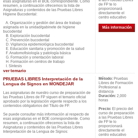
a las Pruebas Libres
esas asignaturas en el BOE correspondiente. Como
de FP te lo
resumen, a continuación ofrecemos la lista de
proporcionará
Asignaturas y contenidos de las Pruebas Libres
directamente el
Higiene Bucodental:
centro educativo
A. Organización y gestión del área de trabajo
asignada en la unidad/gabinete de higiene
Más información
bucodental
B. Exploración bucodental
C. Prevención bucodental
D. Vigilancia epidemiológica bucodental
E. Educación sanitaria y promoción de la salud
F. Anatomofisiología y patología básica
G. Formación y orientación laboral
H. Formación en centros de trabajo
I. Síntesis
ver
temario
PRUEBAS LIBRES Interpretación de la
Método:
Pruebas
Libres de Formación
Lengua de Signos en MONDEJAR
Profesional a
distancia
Las asignaturas de nuestro curso de preparación de
Duración:
2,000
las Pruebas Libres de FP siguen el temario oficial
horas
aprobado por la legislación vigente respecto a los
contenidos obligatorios del Título de FP.
Precio:
El precio del
curso de preparación
Se puede consultar más información al respecto de
a las Pruebas Libres
esas asignaturas en el BOE correspondiente. Como
de FP te lo
resumen, a continuación ofrecemos la lista de
proporcionará
Asignaturas y contenidos de las Pruebas Libres
directamente el
Interpretación de la Lengua de Signos:
centro educativo