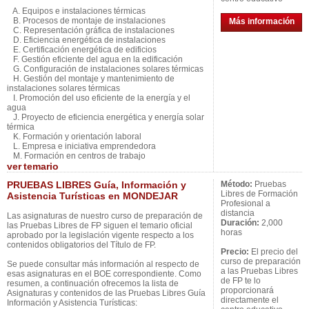
A. Equipos e instalaciones térmicas
B. Procesos de montaje de instalaciones
Más información
C. Representación gráfica de instalaciones
D. Eficiencia energética de instalaciones
E. Certificación energética de edificios
F. Gestión eficiente del agua en la edificación
G. Configuración de instalaciones solares térmicas
H. Gestión del montaje y mantenimiento de
instalaciones solares térmicas
I. Promoción del uso eficiente de la energía y el
agua
J. Proyecto de eficiencia energética y energía solar
térmica
K. Formación y orientación laboral
L. Empresa e iniciativa emprendedora
M. Formación en centros de trabajo
ver
temario
PRUEBAS LIBRES Guía, Información y
Método:
Pruebas
Libres de Formación
Asistencia Turísticas en MONDEJAR
Profesional a
distancia
Las asignaturas de nuestro curso de preparación de
Duración:
2,000
las Pruebas Libres de FP siguen el temario oficial
horas
aprobado por la legislación vigente respecto a los
contenidos obligatorios del Título de FP.
Precio:
El precio del
curso de preparación
Se puede consultar más información al respecto de
a las Pruebas Libres
esas asignaturas en el BOE correspondiente. Como
de FP te lo
resumen, a continuación ofrecemos la lista de
proporcionará
Asignaturas y contenidos de las Pruebas Libres Guía
directamente el
Información y Asistencia Turísticas: