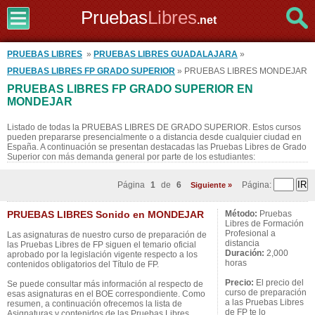
Pruebas
Libres
.net
PRUEBAS LIBRES
»
PRUEBAS LIBRES GUADALAJARA
»
PRUEBAS LIBRES FP GRADO SUPERIOR
» PRUEBAS LIBRES MONDEJAR
PRUEBAS LIBRES FP GRADO SUPERIOR EN
MONDEJAR
Listado de todas la PRUEBAS LIBRES DE GRADO SUPERIOR. Estos cursos
pueden prepararse presencialmente o a distancia desde cualquier ciudad en
España. A continuación se presentan destacadas las Pruebas Libres de Grado
Superior con más demanda general por parte de los estudiantes:
Página
1
de
6
Página:
Siguiente »
PRUEBAS LIBRES Sonido en MONDEJAR
Método:
Pruebas
Libres de Formación
Profesional a
Las asignaturas de nuestro curso de preparación de
distancia
las Pruebas Libres de FP siguen el temario oficial
Duración:
2,000
aprobado por la legislación vigente respecto a los
horas
contenidos obligatorios del Título de FP.
Precio:
El precio del
Se puede consultar más información al respecto de
curso de preparación
esas asignaturas en el BOE correspondiente. Como
a las Pruebas Libres
resumen, a continuación ofrecemos la lista de
de FP te lo
Asignaturas y contenidos de las Pruebas Libres