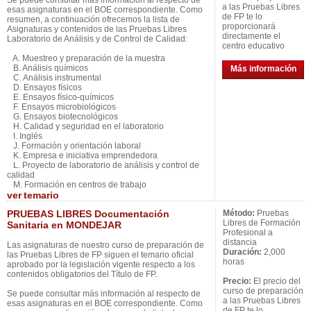
Se puede consultar más información al respecto de
a las Pruebas Libres
esas asignaturas en el BOE correspondiente. Como
de FP te lo
resumen, a continuación ofrecemos la lista de
proporcionará
Asignaturas y contenidos de las Pruebas Libres
directamente el
Laboratorio de Análisis y de Control de Calidad:
centro educativo
A. Muestreo y preparación de la muestra
B. Análisis químicos
Más información
C. Análisis instrumental
D. Ensayos físicos
E. Ensayos físico-químicos
F. Ensayos microbiológicos
G. Ensayos biotecnológicos
H. Calidad y seguridad en el laboratorio
I. Inglés
J. Formación y orientación laboral
K. Empresa e iniciativa emprendedora
L. Proyecto de laboratorio de análisis y control de
calidad
M. Formación en centros de trabajo
ver
temario
PRUEBAS LIBRES Documentación
Método:
Pruebas
Libres de Formación
Sanitaria en MONDEJAR
Profesional a
distancia
Las asignaturas de nuestro curso de preparación de
Duración:
2,000
las Pruebas Libres de FP siguen el temario oficial
horas
aprobado por la legislación vigente respecto a los
contenidos obligatorios del Título de FP.
Precio:
El precio del
curso de preparación
Se puede consultar más información al respecto de
a las Pruebas Libres
esas asignaturas en el BOE correspondiente. Como
de FP te lo