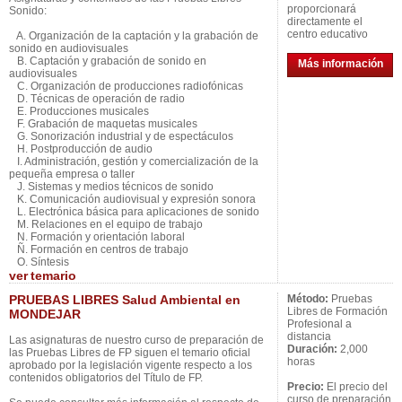
proporcionará
Sonido:
directamente el
centro educativo
A. Organización de la captación y la grabación de
sonido en audiovisuales
B. Captación y grabación de sonido en
Más información
audiovisuales
C. Organización de producciones radiofónicas
D. Técnicas de operación de radio
E. Producciones musicales
F. Grabación de maquetas musicales
G. Sonorización industrial y de espectáculos
H. Postproducción de audio
I. Administración, gestión y comercialización de la
pequeña empresa o taller
J. Sistemas y medios técnicos de sonido
K. Comunicación audiovisual y expresión sonora
L. Electrónica básica para aplicaciones de sonido
M. Relaciones en el equipo de trabajo
N. Formación y orientación laboral
Ñ. Formación en centros de trabajo
O. Síntesis
ver
temario
PRUEBAS LIBRES Salud Ambiental en
Método:
Pruebas
Libres de Formación
MONDEJAR
Profesional a
distancia
Las asignaturas de nuestro curso de preparación de
Duración:
2,000
las Pruebas Libres de FP siguen el temario oficial
horas
aprobado por la legislación vigente respecto a los
contenidos obligatorios del Título de FP.
Precio:
El precio del
curso de preparación