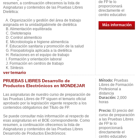
de FP te lo
resumen, a continuación ofrecemos la lista de
proporcionará
Asignaturas y contenidos de las Pruebas Libres
directamente el
Dietética:
centro educativo
A. Organización y gestión del área de trabajo
asignada en la unidad/gabinete de dietética
Más información
B. Alimentación equilibrada
C. Dietoterapia
D. Control alimenticio
E. Microbiología e higiene alimenticia
F. Educación sanitaria y promoción de la salud
G. Fisiopatología aplicada a la dietética
H. Relaciones en el equipo de trabajo
I. Formación y orientación laboral
J. Formación en centros de trabajo
K. Síntesis
ver
temario
PRUEBAS LIBRES Desarrollo de
Método:
Pruebas
Libres de Formación
Productos Electrónicos en MONDEJAR
Profesional a
distancia
Las asignaturas de nuestro curso de preparación de
Duración:
2,000
las Pruebas Libres de FP siguen el temario oficial
horas
aprobado por la legislación vigente respecto a los
contenidos obligatorios del Título de FP.
Precio:
El precio del
curso de preparación
Se puede consultar más información al respecto de
a las Pruebas Libres
esas asignaturas en el BOE correspondiente. Como
de FP te lo
resumen, a continuación ofrecemos la lista de
proporcionará
Asignaturas y contenidos de las Pruebas Libres
directamente el
Desarrollo de Productos Electrónicos:
centro educativo