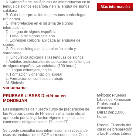
A. Aplicación de las técnicas de interpretación en la
lengua de signos española y en la lengua de signos
Más información
catalana
B. Guía i interpretación de personas sordociegas
(65 horas)
C. Interpretación en el sistema de signos
internacional
D. Lengua de signos española
E. Lengua de signos catalana
F. Expresión corporal aplicada al lenguaje de
signos
G. Psicosociología de la población sorda y
sordociega
H. Lingüística aplicada a las lenguas de signos
I. Ámbitos profesionales de aplicación de la lengua
de signos española y/o catalana (100 horas)
J. Lengua extranjera, inglés
K. Formación y orientación laboral
L. Formación en centros de trabajo
M. Síntesis
ver
temario
PRUEBAS LIBRES Dietética en
Método:
Pruebas
Libres de Formación
MONDEJAR
Profesional a
distancia
Las asignaturas de nuestro curso de preparación de
Duración:
2,000
las Pruebas Libres de FP siguen el temario oficial
horas
aprobado por la legislación vigente respecto a los
contenidos obligatorios del Título de FP.
Precio:
El precio del
curso de preparación
Se puede consultar más información al respecto de
a las Pruebas Libres
esas asignaturas en el BOE correspondiente. Como