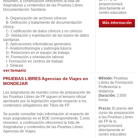
resumen, a continuación ofrecemos la lista de
proporcionará
Asignaturas y contenidos de las Pruebas Libres
directamente el
Documentación Sanitaria:
centro educativo
A- Organización de archivos clínicos
B- Definición y tratamiento de documentación
Más información
clínica
C- Codificación de datos clínicos y no clínicos
D- Validación y explotación de las bases de datos
sanitarias
E- Aplicaciones informáticas generales
F- Anatomofisiología y patología básica
G- Relaciones en el equipo de trabajo
H- Formación y orientación laboral
I- Formación en centros de trabajo
J- Síntesis
ver
temario
PRUEBAS LIBRES Agencias de Viajes en
Método:
Pruebas
Libres de Formación
MONDEJAR
Profesional a
distancia
Las asignaturas de nuestro curso de preparación de
Duración:
2,000
las Pruebas Libres de FP siguen el temario oficial
horas
aprobado por la legislación vigente respecto a los
contenidos obligatorios del Título de FP.
Precio:
El precio del
curso de preparación
Se puede consultar más información al respecto de
a las Pruebas Libres
esas asignaturas en el BOE correspondiente. Como
de FP te lo
resumen, a continuación ofrecemos la lista de
proporcionará
Asignaturas y contenidos de las Pruebas Libres
directamente el
Agencias de Viajes:
centro educativo