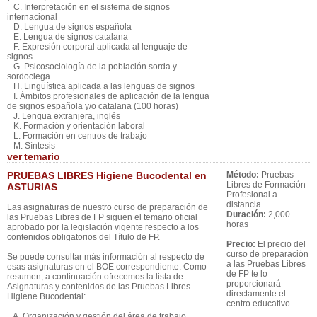
C. Interpretación en el sistema de signos
internacional
D. Lengua de signos española
E. Lengua de signos catalana
F. Expresión corporal aplicada al lenguaje de
signos
G. Psicosociología de la población sorda y
sordociega
H. Lingüística aplicada a las lenguas de signos
I. Ámbitos profesionales de aplicación de la lengua
de signos española y/o catalana (100 horas)
J. Lengua extranjera, inglés
K. Formación y orientación laboral
L. Formación en centros de trabajo
M. Síntesis
ver
temario
PRUEBAS LIBRES Higiene Bucodental en
Método:
Pruebas
Libres de Formación
ASTURIAS
Profesional a
distancia
Las asignaturas de nuestro curso de preparación de
Duración:
2,000
las Pruebas Libres de FP siguen el temario oficial
horas
aprobado por la legislación vigente respecto a los
contenidos obligatorios del Título de FP.
Precio:
El precio del
curso de preparación
Se puede consultar más información al respecto de
a las Pruebas Libres
esas asignaturas en el BOE correspondiente. Como
de FP te lo
resumen, a continuación ofrecemos la lista de
proporcionará
Asignaturas y contenidos de las Pruebas Libres
directamente el
Higiene Bucodental:
centro educativo
A. Organización y gestión del área de trabajo