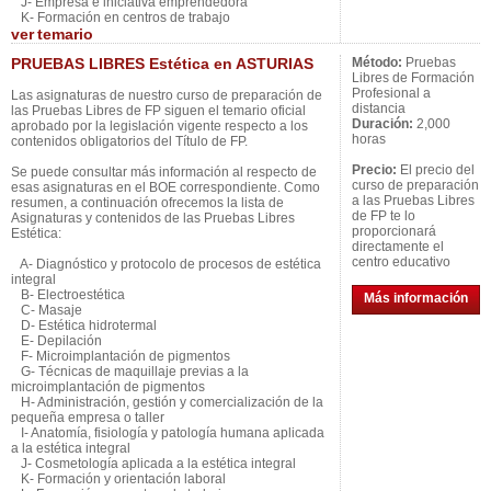
J- Empresa e iniciativa emprendedora
K- Formación en centros de trabajo
ver
temario
PRUEBAS LIBRES Estética en ASTURIAS
Método:
Pruebas
Libres de Formación
Profesional a
Las asignaturas de nuestro curso de preparación de
distancia
las Pruebas Libres de FP siguen el temario oficial
Duración:
2,000
aprobado por la legislación vigente respecto a los
horas
contenidos obligatorios del Título de FP.
Precio:
El precio del
Se puede consultar más información al respecto de
curso de preparación
esas asignaturas en el BOE correspondiente. Como
a las Pruebas Libres
resumen, a continuación ofrecemos la lista de
de FP te lo
Asignaturas y contenidos de las Pruebas Libres
proporcionará
Estética:
directamente el
centro educativo
A- Diagnóstico y protocolo de procesos de estética
integral
B- Electroestética
Más información
C- Masaje
D- Estética hidrotermal
E- Depilación
F- Microimplantación de pigmentos
G- Técnicas de maquillaje previas a la
microimplantación de pigmentos
H- Administración, gestión y comercialización de la
pequeña empresa o taller
I- Anatomía, fisiología y patología humana aplicada
a la estética integral
J- Cosmetología aplicada a la estética integral
K- Formación y orientación laboral