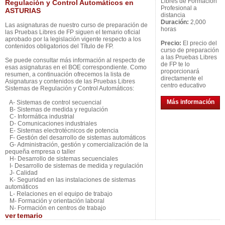
Libres de Formación
Regulación y Control Automáticos en
Profesional a
ASTURIAS
distancia
Duración:
2,000
Las asignaturas de nuestro curso de preparación de
horas
las Pruebas Libres de FP siguen el temario oficial
aprobado por la legislación vigente respecto a los
Precio:
El precio del
contenidos obligatorios del Título de FP.
curso de preparación
a las Pruebas Libres
Se puede consultar más información al respecto de
de FP te lo
esas asignaturas en el BOE correspondiente. Como
proporcionará
resumen, a continuación ofrecemos la lista de
directamente el
Asignaturas y contenidos de las Pruebas Libres
centro educativo
Sistemas de Regulación y Control Automáticos:
Más información
A- Sistemas de control secuencial
B- Sistemas de medida y regulación
C- Informática industrial
D- Comunicaciones industriales
E- Sistemas electrotécnicos de potencia
F- Gestión del desarrollo de sistemas automáticos
G- Administración, gestión y comercialización de la
pequeña empresa o taller
H- Desarrollo de sistemas secuenciales
I- Desarrollo de sistemas de medida y regulación
J- Calidad
K- Seguridad en las instalaciones de sistemas
automáticos
L- Relaciones en el equipo de trabajo
M- Formación y orientación laboral
N- Formación en centros de trabajo
ver
temario