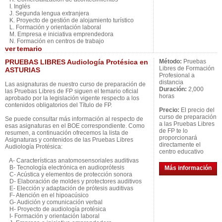
I. Inglés
J. Segunda lengua extranjera
K. Proyecto de gestión de alojamiento turístico
L. Formación y orientación laboral
M. Empresa e iniciativa emprendedora
N. Formación en centros de trabajo
ver
temario
PRUEBAS LIBRES Audiología Protésica en
Método:
Pruebas
Libres de Formación
ASTURIAS
Profesional a
distancia
Las asignaturas de nuestro curso de preparación de
Duración:
2,000
las Pruebas Libres de FP siguen el temario oficial
horas
aprobado por la legislación vigente respecto a los
contenidos obligatorios del Título de FP.
Precio:
El precio del
curso de preparación
Se puede consultar más información al respecto de
a las Pruebas Libres
esas asignaturas en el BOE correspondiente. Como
de FP te lo
resumen, a continuación ofrecemos la lista de
proporcionará
Asignaturas y contenidos de las Pruebas Libres
directamente el
Audiología Protésica:
centro educativo
A- Características anatomosensoriales auditivas
B- Tecnología electrónica en audioprótesis
Más información
C- Acústica y elementos de protección sonora
D- Elaboración de moldes y protectores auditivos
E- Elección y adaptación de prótesis auditivas
F- Atención en el hipoacúsico
G- Audición y comunicación verbal
H- Proyecto de audiología protésica
I- Formación y orientación laboral