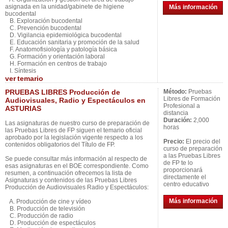
asignada en la unidad/gabinete de higiene
Más información
bucodental
B. Exploración bucodental
C. Prevención bucodental
D. Vigilancia epidemiológica bucodental
E. Educación sanitaria y promoción de la salud
F. Anatomofisiología y patología básica
G. Formación y orientación laboral
H. Formación en centros de trabajo
I. Síntesis
ver
temario
PRUEBAS LIBRES Producción de
Método:
Pruebas
Libres de Formación
Audiovisuales, Radio y Espectáculos en
Profesional a
ASTURIAS
distancia
Duración:
2,000
Las asignaturas de nuestro curso de preparación de
horas
las Pruebas Libres de FP siguen el temario oficial
aprobado por la legislación vigente respecto a los
Precio:
El precio del
contenidos obligatorios del Título de FP.
curso de preparación
a las Pruebas Libres
Se puede consultar más información al respecto de
de FP te lo
esas asignaturas en el BOE correspondiente. Como
proporcionará
resumen, a continuación ofrecemos la lista de
directamente el
Asignaturas y contenidos de las Pruebas Libres
centro educativo
Producción de Audiovisuales Radio y Espectáculos:
Más información
A. Producción de cine y vídeo
B. Producción de televisión
C. Producción de radio
D. Producción de espectáculos