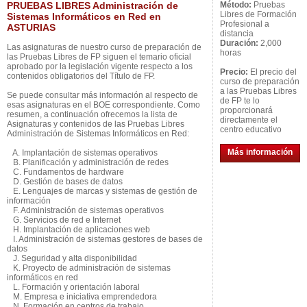
PRUEBAS LIBRES Administración de
Método:
Pruebas
Libres de Formación
Sistemas Informáticos en Red en
Profesional a
ASTURIAS
distancia
Duración:
2,000
Las asignaturas de nuestro curso de preparación de
horas
las Pruebas Libres de FP siguen el temario oficial
aprobado por la legislación vigente respecto a los
Precio:
El precio del
contenidos obligatorios del Título de FP.
curso de preparación
a las Pruebas Libres
Se puede consultar más información al respecto de
de FP te lo
esas asignaturas en el BOE correspondiente. Como
proporcionará
resumen, a continuación ofrecemos la lista de
directamente el
Asignaturas y contenidos de las Pruebas Libres
centro educativo
Administración de Sistemas Informáticos en Red:
Más información
A. Implantación de sistemas operativos
B. Planificación y administración de redes
C. Fundamentos de hardware
D. Gestión de bases de datos
E. Lenguajes de marcas y sistemas de gestión de
información
F. Administración de sistemas operativos
G. Servicios de red e Internet
H. Implantación de aplicaciones web
I. Administración de sistemas gestores de bases de
datos
J. Seguridad y alta disponibilidad
K. Proyecto de administración de sistemas
informáticos en red
L. Formación y orientación laboral
M. Empresa e iniciativa emprendedora
N. Formación en centros de trabajo