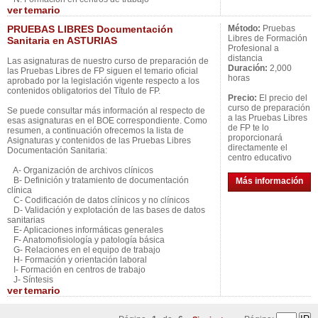
ver
temario
PRUEBAS LIBRES Documentación
Método:
Pruebas
Libres de Formación
Sanitaria en ASTURIAS
Profesional a
distancia
Las asignaturas de nuestro curso de preparación de
Duración:
2,000
las Pruebas Libres de FP siguen el temario oficial
horas
aprobado por la legislación vigente respecto a los
contenidos obligatorios del Título de FP.
Precio:
El precio del
curso de preparación
Se puede consultar más información al respecto de
a las Pruebas Libres
esas asignaturas en el BOE correspondiente. Como
de FP te lo
resumen, a continuación ofrecemos la lista de
proporcionará
Asignaturas y contenidos de las Pruebas Libres
directamente el
Documentación Sanitaria:
centro educativo
A- Organización de archivos clínicos
B- Definición y tratamiento de documentación
Más información
clínica
C- Codificación de datos clínicos y no clínicos
D- Validación y explotación de las bases de datos
sanitarias
E- Aplicaciones informáticas generales
F- Anatomofisiología y patología básica
G- Relaciones en el equipo de trabajo
H- Formación y orientación laboral
I- Formación en centros de trabajo
J- Síntesis
ver
temario