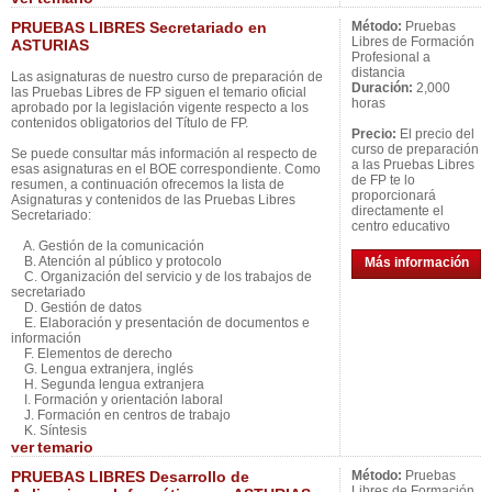
PRUEBAS LIBRES Secretariado en
Método:
Pruebas
Libres de Formación
ASTURIAS
Profesional a
distancia
Las asignaturas de nuestro curso de preparación de
Duración:
2,000
las Pruebas Libres de FP siguen el temario oficial
horas
aprobado por la legislación vigente respecto a los
contenidos obligatorios del Título de FP.
Precio:
El precio del
curso de preparación
Se puede consultar más información al respecto de
a las Pruebas Libres
esas asignaturas en el BOE correspondiente. Como
de FP te lo
resumen, a continuación ofrecemos la lista de
proporcionará
Asignaturas y contenidos de las Pruebas Libres
directamente el
Secretariado:
centro educativo
A. Gestión de la comunicación
B. Atención al público y protocolo
Más información
C. Organización del servicio y de los trabajos de
secretariado
D. Gestión de datos
E. Elaboración y presentación de documentos e
información
F. Elementos de derecho
G. Lengua extranjera, inglés
H. Segunda lengua extranjera
I. Formación y orientación laboral
J. Formación en centros de trabajo
K. Síntesis
ver
temario
PRUEBAS LIBRES Desarrollo de
Método:
Pruebas
Libres de Formación