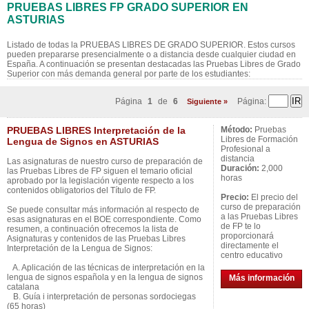
PRUEBAS LIBRES FP GRADO SUPERIOR EN
ASTURIAS
Listado de todas la PRUEBAS LIBRES DE GRADO SUPERIOR. Estos cursos
pueden prepararse presencialmente o a distancia desde cualquier ciudad en
España. A continuación se presentan destacadas las Pruebas Libres de Grado
Superior con más demanda general por parte de los estudiantes:
Página
1
de
6
Página:
Siguiente »
PRUEBAS LIBRES Interpretación de la
Método:
Pruebas
Libres de Formación
Lengua de Signos en ASTURIAS
Profesional a
distancia
Las asignaturas de nuestro curso de preparación de
Duración:
2,000
las Pruebas Libres de FP siguen el temario oficial
horas
aprobado por la legislación vigente respecto a los
contenidos obligatorios del Título de FP.
Precio:
El precio del
curso de preparación
Se puede consultar más información al respecto de
a las Pruebas Libres
esas asignaturas en el BOE correspondiente. Como
de FP te lo
resumen, a continuación ofrecemos la lista de
proporcionará
Asignaturas y contenidos de las Pruebas Libres
directamente el
Interpretación de la Lengua de Signos:
centro educativo
A. Aplicación de las técnicas de interpretación en la
lengua de signos española y en la lengua de signos
Más información
catalana
B. Guía i interpretación de personas sordociegas
(65 horas)