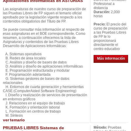
Aplicaciones Informáticas en ASTURIAS
Profesional a
distancia
Las asignaturas de nuestro curso de preparación de
Duración:
2,000
las Pruebas Libres de FP siguen el temario oficial
horas
aprobado por la legislación vigente respecto a los
contenidos obligatorios del Título de FP.
Precio:
El precio del
curso de preparación
Se puede consultar más información al respecto de
a las Pruebas Libres
esas asignaturas en el BOE correspondiente. Como
de FP te lo
resumen, a continuación ofrecemos la lista de
proporcionará
Asignaturas y contenidos de las Pruebas Libres
directamente el
Desarrollo de Aplicaciones Informáticas:
centro educativo
A. Sistemas operativos
B. Redes de área locales
Más información
C. Análisis y diseño de bases de datos
D. Análisis y diseño de aplicaciones informáticas
E. Programación estructurada y modular
F. Programación adelantada
G. Sistemas gestores de bases de datos
relacionales
H. Entornos de cuarta generación y herramientas
CASE (ComputerAided Software Engineering)
I. Diseño y realización de servicios de presentación
en entornos gráficos
J. Relaciones en el equipo de trabajo
K. Formación y orientación laboral
L. Formación en centros de trabajo
M. Síntesis
ver
temario
PRUEBAS LIBRES Sistemas de
Método:
Pruebas