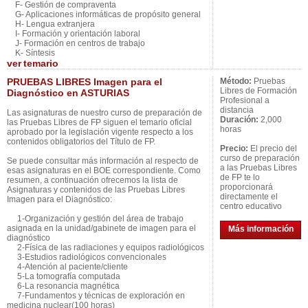
F- Gestión de compraventa
G- Aplicaciones informáticas de propósito general
H- Lengua extranjera
I- Formación y orientación laboral
J- Formación en centros de trabajo
K- Síntesis
ver
temario
PRUEBAS LIBRES Imagen para el
Método:
Pruebas
Libres de Formación
Diagnóstico en ASTURIAS
Profesional a
distancia
Las asignaturas de nuestro curso de preparación de
Duración:
2,000
las Pruebas Libres de FP siguen el temario oficial
horas
aprobado por la legislación vigente respecto a los
contenidos obligatorios del Título de FP.
Precio:
El precio del
curso de preparación
Se puede consultar más información al respecto de
a las Pruebas Libres
esas asignaturas en el BOE correspondiente. Como
de FP te lo
resumen, a continuación ofrecemos la lista de
proporcionará
Asignaturas y contenidos de las Pruebas Libres
directamente el
Imagen para el Diagnóstico:
centro educativo
1-Organización y gestión del área de trabajo
asignada en la unidad/gabinete de imagen para el
Más información
diagnóstico
2-Física de las radiaciones y equipos radiológicos
3-Estudios radiológicos convencionales
4-Atención al paciente/cliente
5-La tomografía computada
6-La resonancia magnética
7-Fundamentos y técnicas de exploración en
medicina nuclear(100 horas)