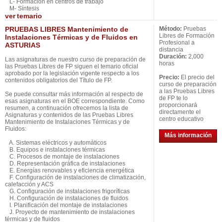
L- Formación en centros de trabajo
M- Síntesis
ver
temario
PRUEBAS LIBRES Mantenimiento de
Método:
Pruebas
Libres de Formación
Instalaciones Térmicas y de Fluidos en
Profesional a
ASTURIAS
distancia
Duración:
2,000
Las asignaturas de nuestro curso de preparación de
horas
las Pruebas Libres de FP siguen el temario oficial
aprobado por la legislación vigente respecto a los
Precio:
El precio del
contenidos obligatorios del Título de FP.
curso de preparación
a las Pruebas Libres
Se puede consultar más información al respecto de
de FP te lo
esas asignaturas en el BOE correspondiente. Como
proporcionará
resumen, a continuación ofrecemos la lista de
directamente el
Asignaturas y contenidos de las Pruebas Libres
centro educativo
Mantenimiento de Instalaciones Térmicas y de
Fluidos:
Más información
A. Sistemas eléctricos y automáticos
B. Equipos e instalaciones térmicas
C. Procesos de montaje de instalaciones
D. Representación gráfica de instalaciones
E. Energías renovables y eficiencia energética
F. Configuración de instalaciones de climatización,
calefacción y ACS
G. Configuración de instalaciones frigoríficas
H. Configuración de instalaciones de fluidos
I. Planificación del montaje de instalaciones
J. Proyecto de mantenimiento de instalaciones
térmicas y de fluidos