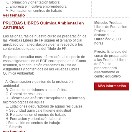
K. Formación y orientación laboral
L. Empresa e iniciativa emprendedora
M. Formación en centros de trabajo
ver
temario
PRUEBAS LIBRES Química Ambiental en
Método:
Pruebas
Libres de Formación
ASTURIAS
Profesional a
distancia
Las asignaturas de nuestro curso de preparación de
Duración:
2,000
las Pruebas Libres de FP siguen el temario oficial
horas
aprobado por la legislación vigente respecto a los
contenidos obligatorios del Título de FP.
Precio:
El precio del
curso de preparación
Se puede consultar más información al respecto de
a las Pruebas Libres
esas asignaturas en el BOE correspondiente. Como
de FP te lo
resumen, a continuación ofrecemos la lista de
proporcionará
Asignaturas y contenidos de las Pruebas Libres
directamente el
Química Ambiental:
centro educativo
A. Organización y gestión de la protección
ambiental
Más información
B. Control de emisiones a la atmósfera
C. Control de residuos
D. Técnicas de análisis fisicoquímicas, químicas y
microbiológicas de aguas
E. Estaciones depuradoras de aguas residuales
F. Seguridad química e higiene industrial
G. Relaciones en el equipo de trabajo
H. Formación y orientación laboral
I. Formación en centros de trabajo
J. Síntesis
ver
temario