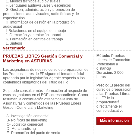
E. Medios técnicos audiovisuales
F. Lenguajes audiovisuales y escénicos
G. Gestión, administración y promoción de
producciones audiovisuales, radiofónicas y de
espectáculos
H. Informática de gestión en la producción
audiovisual
I. Relaciones en el equipo de trabajo
J. Formación y orientación laboral
K. Formación en centros de trabajo
L. Síntesis
ver
temario
PRUEBAS LIBRES Gestión Comercial y
Método:
Pruebas
Libres de Formación
Márketing en ASTURIAS
Profesional a
distancia
Las asignaturas de nuestro curso de preparación de
Duración:
2,000
las Pruebas Libres de FP siguen el temario oficial
horas
aprobado por la legislación vigente respecto a los
contenidos obligatorios del Título de FP.
Precio:
El precio del
curso de preparación
Se puede consultar más información al respecto de
a las Pruebas Libres
esas asignaturas en el BOE correspondiente. Como
de FP te lo
resumen, a continuación ofrecemos la lista de
proporcionará
Asignaturas y contenidos de las Pruebas Libres
directamente el
Gestión Comercial y Márketing:
centro educativo
A- Investigación comercial
B- Políticas de marketing
Más información
C- Logística comercial
D- Merchandising
E- Promoción del punto de venta