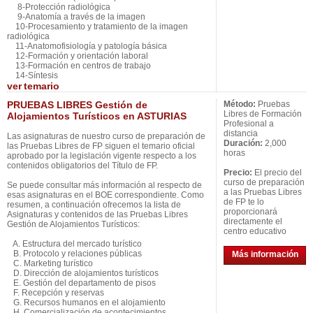
8-Protección radiológica
9-Anatomía a través de la imagen
10-Procesamiento y tratamiento de la imagen
radiológica
11-Anatomofisiología y patología básica
12-Formación y orientación laboral
13-Formación en centros de trabajo
14-Síntesis
ver
temario
PRUEBAS LIBRES Gestión de
Método:
Pruebas
Libres de Formación
Alojamientos Turísticos en ASTURIAS
Profesional a
distancia
Las asignaturas de nuestro curso de preparación de
Duración:
2,000
las Pruebas Libres de FP siguen el temario oficial
horas
aprobado por la legislación vigente respecto a los
contenidos obligatorios del Título de FP.
Precio:
El precio del
curso de preparación
Se puede consultar más información al respecto de
a las Pruebas Libres
esas asignaturas en el BOE correspondiente. Como
de FP te lo
resumen, a continuación ofrecemos la lista de
proporcionará
Asignaturas y contenidos de las Pruebas Libres
directamente el
Gestión de Alojamientos Turísticos:
centro educativo
A. Estructura del mercado turístico
B. Protocolo y relaciones públicas
Más información
C. Marketing turístico
D. Dirección de alojamientos turísticos
E. Gestión del departamento de pisos
F. Recepción y reservas
G. Recursos humanos en el alojamiento
H. Comercialización de acontecimientos