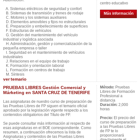
Automoción:
centro educativo
A. Sistemas eléctricos de seguridad y confort
B. Sistemas de transmisión y trenes de rodaje
Más información
C. Motores y los sistemas auxiliares
D. Elementos amovibles y fijos no estructurales
E. Preparación y embellecimiento de superficies
F. Estructuras de vehículos
G. Gestión del mantenimiento del vehículo
industrial y logística asociada
H. Administración, gestión y comercialización de la
pequeña empresa o taller
I. Seguridad en el mantenimiento de vehículos
industriales
J. Relaciones en el equipo de trabajo
K. Formación y orientación laboral
L. Formación en centros de trabajo
M. Síntesis
ver
temario
PRUEBAS LIBRES Gestión Comercial y
Método:
Pruebas
Libres de Formación
Márketing en SANTA CRUZ DE TENERIFE
Profesional a
distancia
Las asignaturas de nuestro curso de preparación de
Duración:
2,000
las Pruebas Libres de FP siguen el temario oficial
horas
aprobado por la legislación vigente respecto a los
contenidos obligatorios del Título de FP.
Precio:
El precio del
curso de preparación
Se puede consultar más información al respecto de
a las Pruebas Libres
esas asignaturas en el BOE correspondiente. Como
de FP te lo
resumen, a continuación ofrecemos la lista de
proporcionará
Asignaturas y contenidos de las Pruebas Libres
directamente el