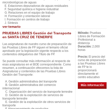
microbiológicas de aguas
E. Estaciones depuradoras de aguas residuales
F. Seguridad química e higiene industrial
G. Relaciones en el equipo de trabajo
H. Formación y orientación laboral
I. Formación en centros de trabajo
J. Síntesis
ver
temario
PRUEBAS LIBRES Gestión del Transporte
Método:
Pruebas
Libres de Formación
en SANTA CRUZ DE TENERIFE
Profesional a
distancia
Las asignaturas de nuestro curso de preparación de
Duración:
2,000
las Pruebas Libres de FP siguen el temario oficial
horas
aprobado por la legislación vigente respecto a los
contenidos obligatorios del Título de FP.
Precio:
El precio del
curso de preparación
Se puede consultar más información al respecto de
a las Pruebas Libres
esas asignaturas en el BOE correspondiente. Como
de FP te lo
resumen, a continuación ofrecemos la lista de
proporcionará
Asignaturas y contenidos de las Pruebas Libres
directamente el
Gestión del Transporte:
centro educativo
A. Gestión administrativa del transporte
B. Gestión administrativa del comercio
Más información
internacional
C. Organización del servicio de transporte terrestre
D. Gestión de la explotación de servicios de
transporte terrestre
E. Gestión de la explotación de otros servicios de
transporte
F. Almacenamiento de productos