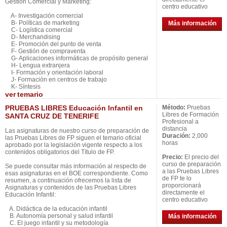
Gestión Comercial y Márketing:
centro educativo
A- Investigación comercial
B- Políticas de marketing
Más información
C- Logística comercial
D- Merchandising
E- Promoción del punto de venta
F- Gestión de compraventa
G- Aplicaciones informáticas de propósito general
H- Lengua extranjera
I- Formación y orientación laboral
J- Formación en centros de trabajo
K- Síntesis
ver
temario
PRUEBAS LIBRES Educación Infantil en
Método:
Pruebas
Libres de Formación
SANTA CRUZ DE TENERIFE
Profesional a
distancia
Las asignaturas de nuestro curso de preparación de
Duración:
2,000
las Pruebas Libres de FP siguen el temario oficial
horas
aprobado por la legislación vigente respecto a los
contenidos obligatorios del Título de FP.
Precio:
El precio del
curso de preparación
Se puede consultar más información al respecto de
a las Pruebas Libres
esas asignaturas en el BOE correspondiente. Como
de FP te lo
resumen, a continuación ofrecemos la lista de
proporcionará
Asignaturas y contenidos de las Pruebas Libres
directamente el
Educación Infantil:
centro educativo
A. Didáctica de la educación infantil
B. Autonomía personal y salud infantil
Más información
C. El juego infantil y su metodología