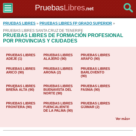
Pruebas
Libres
.net
PRUEBAS LIBRES
»
PRUEBAS LIBRES FP GRADO SUPERIOR
»
PRUEBAS LIBRES SANTA CRUZ DE TENERIFE
PRUEBAS LIBRES DE FORMACIÓN PROFESIONAL
POR PROVINCIAS Y CIUDADES
PRUEBAS LIBRES
PRUEBAS LIBRES
PRUEBAS LIBRES
ADEJE (1)
ALAJERO (90)
ARAFO (90)
PRUEBAS LIBRES
PRUEBAS LIBRES
PRUEBAS LIBRES
ARICO (90)
ARONA (2)
BARLOVENTO
(90)
PRUEBAS LIBRES
PRUEBAS LIBRES
PRUEBAS LIBRES
BREÑA ALTA (90)
BUENAVISTA DEL
FASNIA (90)
NORTE (90)
PRUEBAS LIBRES
PRUEBAS LIBRES
PRUEBAS LIBRES
FRONTERA (90)
FUENCALIENTE
GÜIMAR (2)
DE LA PALMA (90)
Ver más»