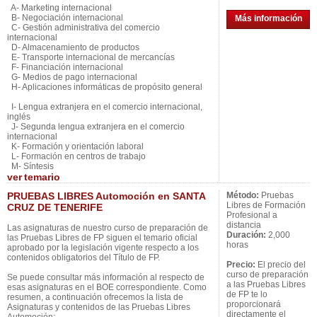
A- Marketing internacional
B- Negociación internacional
Más información
C- Gestión administrativa del comercio
internacional
D- Almacenamiento de productos
E- Transporte internacional de mercancías
F- Financiación internacional
G- Medios de pago internacional
H- Aplicaciones informáticas de propósito general
I- Lengua extranjera en el comercio internacional,
inglés
J- Segunda lengua extranjera en el comercio
internacional
K- Formación y orientación laboral
L- Formación en centros de trabajo
M- Síntesis
ver
temario
PRUEBAS LIBRES Automoción en SANTA
Método:
Pruebas
Libres de Formación
CRUZ DE TENERIFE
Profesional a
distancia
Las asignaturas de nuestro curso de preparación de
Duración:
2,000
las Pruebas Libres de FP siguen el temario oficial
horas
aprobado por la legislación vigente respecto a los
contenidos obligatorios del Título de FP.
Precio:
El precio del
curso de preparación
Se puede consultar más información al respecto de
a las Pruebas Libres
esas asignaturas en el BOE correspondiente. Como
de FP te lo
resumen, a continuación ofrecemos la lista de
proporcionará
Asignaturas y contenidos de las Pruebas Libres
directamente el