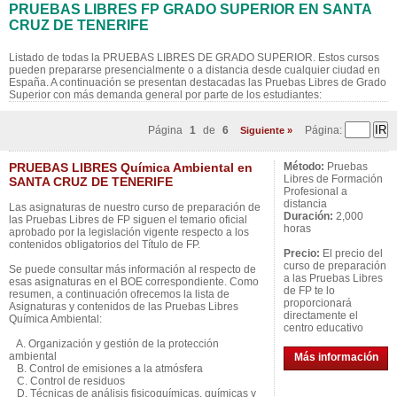
PRUEBAS LIBRES FP GRADO SUPERIOR EN SANTA
CRUZ DE TENERIFE
Listado de todas la PRUEBAS LIBRES DE GRADO SUPERIOR. Estos cursos
pueden prepararse presencialmente o a distancia desde cualquier ciudad en
España. A continuación se presentan destacadas las Pruebas Libres de Grado
Superior con más demanda general por parte de los estudiantes:
Página
1
de
6
Página:
Siguiente »
PRUEBAS LIBRES Química Ambiental en
Método:
Pruebas
Libres de Formación
SANTA CRUZ DE TENERIFE
Profesional a
distancia
Las asignaturas de nuestro curso de preparación de
Duración:
2,000
las Pruebas Libres de FP siguen el temario oficial
horas
aprobado por la legislación vigente respecto a los
contenidos obligatorios del Título de FP.
Precio:
El precio del
curso de preparación
Se puede consultar más información al respecto de
a las Pruebas Libres
esas asignaturas en el BOE correspondiente. Como
de FP te lo
resumen, a continuación ofrecemos la lista de
proporcionará
Asignaturas y contenidos de las Pruebas Libres
directamente el
Química Ambiental:
centro educativo
A. Organización y gestión de la protección
ambiental
Más información
B. Control de emisiones a la atmósfera
C. Control de residuos
D. Técnicas de análisis fisicoquímicas, químicas y