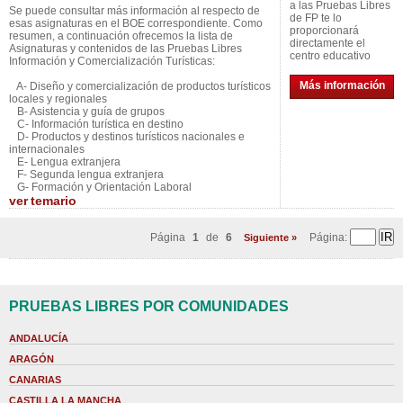
a las Pruebas Libres
Se puede consultar más información al respecto de
de FP te lo
esas asignaturas en el BOE correspondiente. Como
proporcionará
resumen, a continuación ofrecemos la lista de
directamente el
Asignaturas y contenidos de las Pruebas Libres
centro educativo
Información y Comercialización Turísticas:
Más información
A- Diseño y comercialización de productos turísticos
locales y regionales
B- Asistencia y guía de grupos
C- Información turística en destino
D- Productos y destinos turísticos nacionales e
internacionales
E- Lengua extranjera
F- Segunda lengua extranjera
G- Formación y Orientación Laboral
ver
temario
Página
1
de
6
Página:
Siguiente »
PRUEBAS LIBRES POR COMUNIDADES
ANDALUCÍA
ARAGÓN
CANARIAS
CASTILLA LA MANCHA