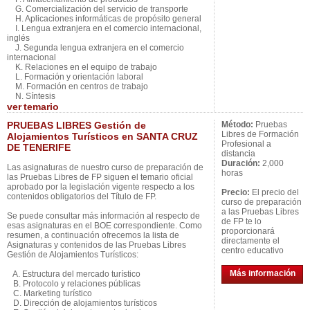
G. Comercialización del servicio de transporte
H. Aplicaciones informáticas de propósito general
I. Lengua extranjera en el comercio internacional,
inglés
J. Segunda lengua extranjera en el comercio
internacional
K. Relaciones en el equipo de trabajo
L. Formación y orientación laboral
M. Formación en centros de trabajo
N. Síntesis
ver
temario
PRUEBAS LIBRES Gestión de
Método:
Pruebas
Libres de Formación
Alojamientos Turísticos en SANTA CRUZ
Profesional a
DE TENERIFE
distancia
Duración:
2,000
Las asignaturas de nuestro curso de preparación de
horas
las Pruebas Libres de FP siguen el temario oficial
aprobado por la legislación vigente respecto a los
Precio:
El precio del
contenidos obligatorios del Título de FP.
curso de preparación
a las Pruebas Libres
Se puede consultar más información al respecto de
de FP te lo
esas asignaturas en el BOE correspondiente. Como
proporcionará
resumen, a continuación ofrecemos la lista de
directamente el
Asignaturas y contenidos de las Pruebas Libres
centro educativo
Gestión de Alojamientos Turísticos:
Más información
A. Estructura del mercado turístico
B. Protocolo y relaciones públicas
C. Marketing turístico
D. Dirección de alojamientos turísticos