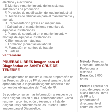
eléctrico y electrónico
E. Montaje y mantenimiento de los sistemas
automáticos de producción
F. Proyectos de modificación del equipo industrial
G. Técnicas de fabricación para el mantenimiento y
montaje
H. Representación gráfica en maquinaria
I. Calidad en el mantenimiento y montaje de
equipos e instalaciones
J. Planes de seguridad en el mantenimiento y
montaje de equipos e instalaciones
K. Elementos de máquinas
L. Formación y orientación laboral
M. Formación en centros de trabajo
N. Síntesis
ver
temario
PRUEBAS LIBRES Imagen para el
Método:
Pruebas
Libres de Formación
Diagnóstico en SANTA CRUZ DE
Profesional a
TENERIFE
distancia
Duración:
2,000
Las asignaturas de nuestro curso de preparación de
horas
las Pruebas Libres de FP siguen el temario oficial
aprobado por la legislación vigente respecto a los
Precio:
El precio del
contenidos obligatorios del Título de FP.
curso de preparación
a las Pruebas Libres
Se puede consultar más información al respecto de
de FP te lo
esas asignaturas en el BOE correspondiente. Como
proporcionará
resumen, a continuación ofrecemos la lista de
directamente el
Asignaturas y contenidos de las Pruebas Libres
centro educativo
Imagen para el Diagnóstico: