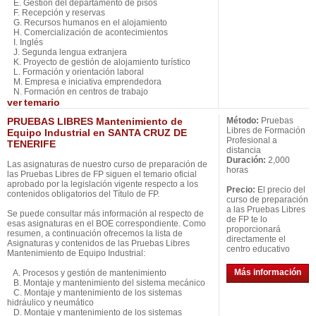
E. Gestión del departamento de pisos
F. Recepción y reservas
G. Recursos humanos en el alojamiento
H. Comercialización de acontecimientos
I. Inglés
J. Segunda lengua extranjera
K. Proyecto de gestión de alojamiento turístico
L. Formación y orientación laboral
M. Empresa e iniciativa emprendedora
N. Formación en centros de trabajo
ver
temario
PRUEBAS LIBRES Mantenimiento de
Método:
Pruebas
Libres de Formación
Equipo Industrial en SANTA CRUZ DE
Profesional a
TENERIFE
distancia
Duración:
2,000
Las asignaturas de nuestro curso de preparación de
horas
las Pruebas Libres de FP siguen el temario oficial
aprobado por la legislación vigente respecto a los
Precio:
El precio del
contenidos obligatorios del Título de FP.
curso de preparación
a las Pruebas Libres
Se puede consultar más información al respecto de
de FP te lo
esas asignaturas en el BOE correspondiente. Como
proporcionará
resumen, a continuación ofrecemos la lista de
directamente el
Asignaturas y contenidos de las Pruebas Libres
centro educativo
Mantenimiento de Equipo Industrial:
Más información
A. Procesos y gestión de mantenimiento
B. Montaje y mantenimiento del sistema mecánico
C. Montaje y mantenimiento de los sistemas
hidráulico y neumático
D. Montaje y mantenimiento de los sistemas