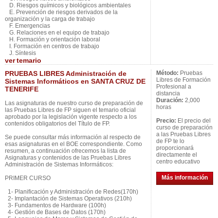
D. Riesgos químicos y biológicos ambientales
E. Prevención de riesgos derivados de la
organización y la carga de trabajo
F. Emergencias
G. Relaciones en el equipo de trabajo
H. Formación y orientación laboral
I. Formación en centros de trabajo
J. Síntesis
ver
temario
PRUEBAS LIBRES Administración de
Método:
Pruebas
Libres de Formación
Sistemas Informáticos en SANTA CRUZ DE
Profesional a
TENERIFE
distancia
Duración:
2,000
Las asignaturas de nuestro curso de preparación de
horas
las Pruebas Libres de FP siguen el temario oficial
aprobado por la legislación vigente respecto a los
Precio:
El precio del
contenidos obligatorios del Título de FP.
curso de preparación
a las Pruebas Libres
Se puede consultar más información al respecto de
de FP te lo
esas asignaturas en el BOE correspondiente. Como
proporcionará
resumen, a continuación ofrecemos la lista de
directamente el
Asignaturas y contenidos de las Pruebas Libres
centro educativo
Administración de Sistemas Informáticos:
Más información
PRIMER CURSO
1- Planificación y Administración de Redes(170h)
2- Implantación de Sistemas Operativos (210h)
3- Fundamentos de Hardware (100h)
4- Gestión de Bases de Datos (170h)