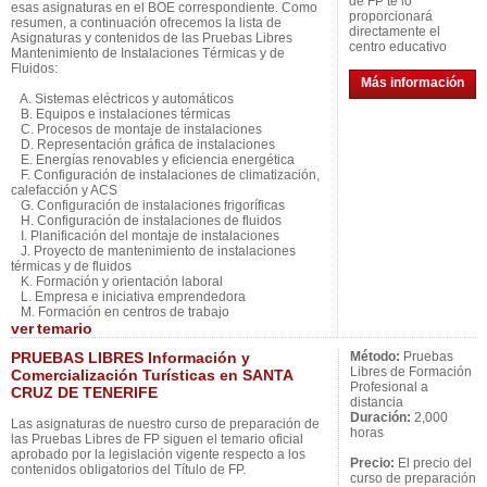
de FP te lo
esas asignaturas en el BOE correspondiente. Como
proporcionará
resumen, a continuación ofrecemos la lista de
directamente el
Asignaturas y contenidos de las Pruebas Libres
centro educativo
Mantenimiento de Instalaciones Térmicas y de
Fluidos:
Más información
A. Sistemas eléctricos y automáticos
B. Equipos e instalaciones térmicas
C. Procesos de montaje de instalaciones
D. Representación gráfica de instalaciones
E. Energías renovables y eficiencia energética
F. Configuración de instalaciones de climatización,
calefacción y ACS
G. Configuración de instalaciones frigoríficas
H. Configuración de instalaciones de fluidos
I. Planificación del montaje de instalaciones
J. Proyecto de mantenimiento de instalaciones
térmicas y de fluidos
K. Formación y orientación laboral
L. Empresa e iniciativa emprendedora
M. Formación en centros de trabajo
ver
temario
PRUEBAS LIBRES Información y
Método:
Pruebas
Libres de Formación
Comercialización Turísticas en SANTA
Profesional a
CRUZ DE TENERIFE
distancia
Duración:
2,000
Las asignaturas de nuestro curso de preparación de
horas
las Pruebas Libres de FP siguen el temario oficial
aprobado por la legislación vigente respecto a los
Precio:
El precio del
contenidos obligatorios del Título de FP.
curso de preparación