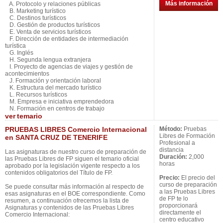
Más información
A. Protocolo y relaciones públicas
B. Marketing turístico
C. Destinos turísticos
D. Gestión de productos turísticos
E. Venta de servicios turísticos
F. Dirección de entidades de intermediación
turística
G. Inglés
H. Segunda lengua extranjera
I. Proyecto de agencias de viajes y gestión de
acontecimientos
J. Formación y orientación laboral
K. Estructura del mercado turístico
L. Recursos turísticos
M. Empresa e iniciativa emprendedora
N. Formación en centros de trabajo
ver
temario
PRUEBAS LIBRES Comercio Internacional
Método:
Pruebas
Libres de Formación
en SANTA CRUZ DE TENERIFE
Profesional a
distancia
Las asignaturas de nuestro curso de preparación de
Duración:
2,000
las Pruebas Libres de FP siguen el temario oficial
horas
aprobado por la legislación vigente respecto a los
contenidos obligatorios del Título de FP.
Precio:
El precio del
curso de preparación
Se puede consultar más información al respecto de
a las Pruebas Libres
esas asignaturas en el BOE correspondiente. Como
de FP te lo
resumen, a continuación ofrecemos la lista de
proporcionará
Asignaturas y contenidos de las Pruebas Libres
directamente el
Comercio Internacional:
centro educativo