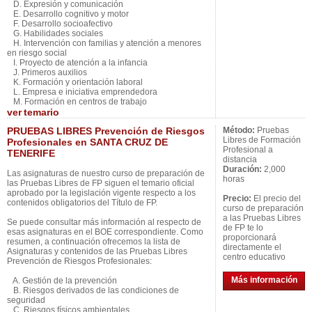
D. Expresión y comunicación
E. Desarrollo cognitivo y motor
F. Desarrollo socioafectivo
G. Habilidades sociales
H. Intervención con familias y atención a menores
en riesgo social
I. Proyecto de atención a la infancia
J. Primeros auxilios
K. Formación y orientación laboral
L. Empresa e iniciativa emprendedora
M. Formación en centros de trabajo
ver
temario
PRUEBAS LIBRES Prevención de Riesgos
Método:
Pruebas
Libres de Formación
Profesionales en SANTA CRUZ DE
Profesional a
TENERIFE
distancia
Duración:
2,000
Las asignaturas de nuestro curso de preparación de
horas
las Pruebas Libres de FP siguen el temario oficial
aprobado por la legislación vigente respecto a los
Precio:
El precio del
contenidos obligatorios del Título de FP.
curso de preparación
a las Pruebas Libres
Se puede consultar más información al respecto de
de FP te lo
esas asignaturas en el BOE correspondiente. Como
proporcionará
resumen, a continuación ofrecemos la lista de
directamente el
Asignaturas y contenidos de las Pruebas Libres
centro educativo
Prevención de Riesgos Profesionales:
Más información
A. Gestión de la prevención
B. Riesgos derivados de las condiciones de
seguridad
C. Riesgos físicos ambientales