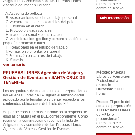
Asignaturas y contenidos de las Pruebas Libres
directamente el
Asesoría de Imagen Personal:
centro educativo
A. Asesoría de belleza
B. Asesoramiento en el maquillaje personal
Más información
C. Asesoramiento en los cambios del pelo
D. Estilismo en el vestir
E. Protocolo y usos sociales
F. Imagen personal y comunicación
G. Administración, gestión y comercialización de la
pequeña empresa o taller
H. Relaciones en el equipo de trabajo
I. Formación y orientación laboral
J. Formación en centros de trabajo
K. Síntesis
ver
temario
PRUEBAS LIBRES Agencias de Viajes y
Método:
Pruebas
Libres de Formación
Gestión de Eventos en SANTA CRUZ DE
Profesional a
TENERIFE
distancia
Duración:
2,000
Las asignaturas de nuestro curso de preparación de
horas
las Pruebas Libres de FP siguen el temario oficial
aprobado por la legislación vigente respecto a los
Precio:
El precio del
contenidos obligatorios del Título de FP.
curso de preparación
a las Pruebas Libres
Se puede consultar más información al respecto de
de FP te lo
esas asignaturas en el BOE correspondiente. Como
proporcionará
resumen, a continuación ofrecemos la lista de
directamente el
Asignaturas y contenidos de las Pruebas Libres
centro educativo
Agencias de Viajes y Gestión de Eventos: