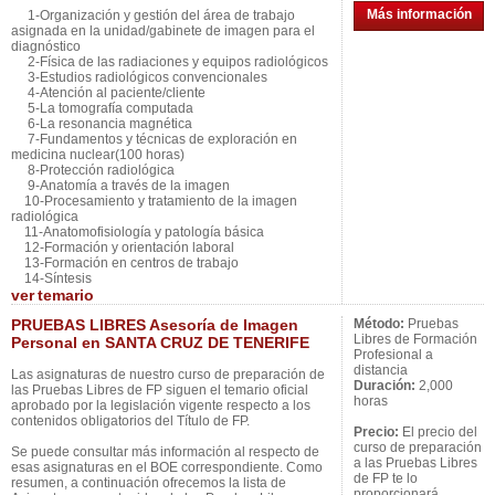
Más información
1-Organización y gestión del área de trabajo
asignada en la unidad/gabinete de imagen para el
diagnóstico
2-Física de las radiaciones y equipos radiológicos
3-Estudios radiológicos convencionales
4-Atención al paciente/cliente
5-La tomografía computada
6-La resonancia magnética
7-Fundamentos y técnicas de exploración en
medicina nuclear(100 horas)
8-Protección radiológica
9-Anatomía a través de la imagen
10-Procesamiento y tratamiento de la imagen
radiológica
11-Anatomofisiología y patología básica
12-Formación y orientación laboral
13-Formación en centros de trabajo
14-Síntesis
ver
temario
PRUEBAS LIBRES Asesoría de Imagen
Método:
Pruebas
Libres de Formación
Personal en SANTA CRUZ DE TENERIFE
Profesional a
distancia
Las asignaturas de nuestro curso de preparación de
Duración:
2,000
las Pruebas Libres de FP siguen el temario oficial
horas
aprobado por la legislación vigente respecto a los
contenidos obligatorios del Título de FP.
Precio:
El precio del
curso de preparación
Se puede consultar más información al respecto de
a las Pruebas Libres
esas asignaturas en el BOE correspondiente. Como
de FP te lo
resumen, a continuación ofrecemos la lista de
proporcionará