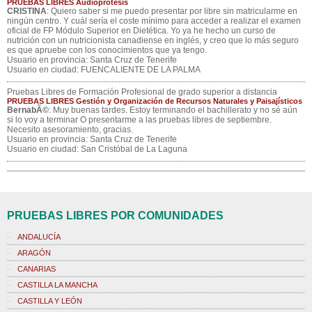
PRUEBAS LIBRES Audioprótesis
CRISTINA
: Quiero saber si me puedo presentar por libre sin matricularme en
ningún centro. Y cuál sería el coste mínimo para acceder a realizar el examen
oficial de FP Módulo Superior en Dietética. Yo ya he hecho un curso de
nutrición con un nutricionista canadiense en inglés, y creo que lo más seguro
es que apruebe con los conocimientos que ya tengo.
Usuario en provincia: Santa Cruz de Tenerife
Usuario en ciudad: FUENCALIENTE DE LA PALMA
Pruebas Libres de Formación Profesional de grado superior a distancia
PRUEBAS LIBRES Gestión y Organización de Recursos Naturales y Paisajísticos
BernabÃ©
: Muy buenas tardes. Estoy terminando el bachillerato y no sé aún
si lo voy a terminar O presentarme a las pruebas libres de septiembre.
Necesito asesoramiento, gracias.
Usuario en provincia: Santa Cruz de Tenerife
Usuario en ciudad: San Cristóbal de La Laguna
PRUEBAS LIBRES POR COMUNIDADES
ANDALUCÍA
ARAGÓN
CANARIAS
CASTILLA LA MANCHA
CASTILLA Y LEÓN