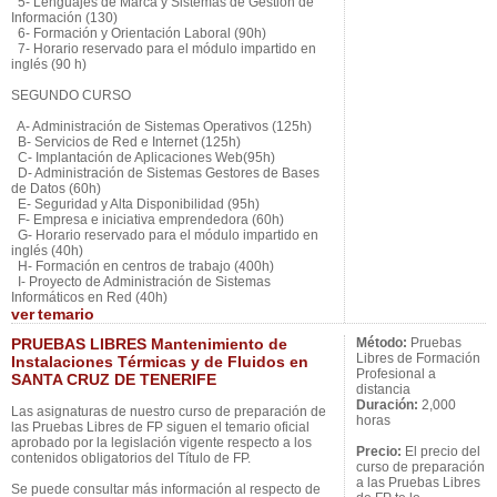
5- Lenguajes de Marca y Sistemas de Gestión de
Información (130)
6- Formación y Orientación Laboral (90h)
7- Horario reservado para el módulo impartido en
inglés (90 h)
SEGUNDO CURSO
A- Administración de Sistemas Operativos (125h)
B- Servicios de Red e Internet (125h)
C- Implantación de Aplicaciones Web(95h)
D- Administración de Sistemas Gestores de Bases
de Datos (60h)
E- Seguridad y Alta Disponibilidad (95h)
F- Empresa e iniciativa emprendedora (60h)
G- Horario reservado para el módulo impartido en
inglés (40h)
H- Formación en centros de trabajo (400h)
I- Proyecto de Administración de Sistemas
Informáticos en Red (40h)
ver
temario
PRUEBAS LIBRES Mantenimiento de
Método:
Pruebas
Libres de Formación
Instalaciones Térmicas y de Fluidos en
Profesional a
SANTA CRUZ DE TENERIFE
distancia
Duración:
2,000
Las asignaturas de nuestro curso de preparación de
horas
las Pruebas Libres de FP siguen el temario oficial
aprobado por la legislación vigente respecto a los
Precio:
El precio del
contenidos obligatorios del Título de FP.
curso de preparación
a las Pruebas Libres
Se puede consultar más información al respecto de