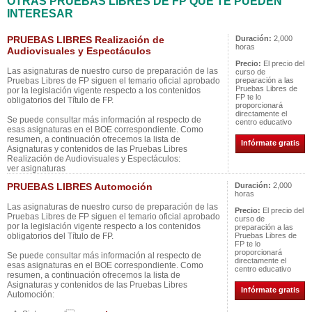
OTRAS PRUEBAS LIBRES DE FP QUE TE PUEDEN
INTERESAR
PRUEBAS LIBRES Realización de
Duración:
2,000
horas
Audiovisuales y Espectáculos
Precio:
El precio del
Las asignaturas de nuestro curso de preparación de las
curso de
Pruebas Libres de FP siguen el temario oficial aprobado
preparación a las
Pruebas Libres de
por la legislación vigente respecto a los contenidos
FP te lo
obligatorios del Título de FP.
proporcionará
directamente el
Se puede consultar más información al respecto de
centro educativo
esas asignaturas en el BOE correspondiente. Como
resumen, a continuación ofrecemos la lista de
Infórmate gratis
Asignaturas y contenidos de las Pruebas Libres
Realización de Audiovisuales y Espectáculos:
ver asignaturas
PRUEBAS LIBRES Automoción
Duración:
2,000
horas
Las asignaturas de nuestro curso de preparación de las
Precio:
El precio del
Pruebas Libres de FP siguen el temario oficial aprobado
curso de
por la legislación vigente respecto a los contenidos
preparación a las
obligatorios del Título de FP.
Pruebas Libres de
FP te lo
proporcionará
Se puede consultar más información al respecto de
directamente el
esas asignaturas en el BOE correspondiente. Como
centro educativo
resumen, a continuación ofrecemos la lista de
Asignaturas y contenidos de las Pruebas Libres
Infórmate gratis
Automoción: