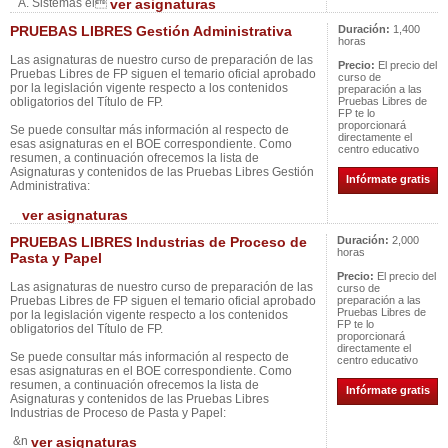
A. Sistemas el
ver asignaturas
PRUEBAS LIBRES Gestión Administrativa
Duración:
1,400
horas
Las asignaturas de nuestro curso de preparación de las
Precio:
El precio del
Pruebas Libres de FP siguen el temario oficial aprobado
curso de
por la legislación vigente respecto a los contenidos
preparación a las
obligatorios del Título de FP.
Pruebas Libres de
FP te lo
proporcionará
Se puede consultar más información al respecto de
directamente el
esas asignaturas en el BOE correspondiente. Como
centro educativo
resumen, a continuación ofrecemos la lista de
Asignaturas y contenidos de las Pruebas Libres Gestión
Infórmate gratis
Administrativa:
ver asignaturas
PRUEBAS LIBRES Industrias de Proceso de
Duración:
2,000
horas
Pasta y Papel
Precio:
El precio del
Las asignaturas de nuestro curso de preparación de las
curso de
Pruebas Libres de FP siguen el temario oficial aprobado
preparación a las
Pruebas Libres de
por la legislación vigente respecto a los contenidos
FP te lo
obligatorios del Título de FP.
proporcionará
directamente el
Se puede consultar más información al respecto de
centro educativo
esas asignaturas en el BOE correspondiente. Como
resumen, a continuación ofrecemos la lista de
Infórmate gratis
Asignaturas y contenidos de las Pruebas Libres
Industrias de Proceso de Pasta y Papel:
&n
ver asignaturas