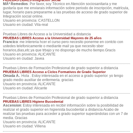
PRUEBAS LIBRES Integración Social
MÂª Remedios
: Por favor, soy Técnico en Atención sociosanitaria y me
gustaría que me enviarais información sobre periodo de inscripción, matrícula,
lugar, horario para prepararme a las pruebas de acceso de grado superior de
Integración social online.
Usuario en provincia: CASTELLON
Usuario en ciudad: Vila-real
Pruebas Libres de Acceso a la Universidad a distancia
PRUEBAS LIBRES Acceso a la Universidad Mayores de 25 años
Francico
: me intereria hcer el curso pero necesito ponerme en contcto con
ustedes telefonicamente o mediante mail ya que necesito sber
horarios,dias,etc.ya que trbajo y no dispongo de mucho tiempo.Gracis
Usuario en provincia: ALICANTE
Usuario en ciudad: Javea
Pruebas Libres de Formación Profesional de grado superior a distancia
PRUEBAS LIBRES Acceso a Ciclos Formativos de Grado Superior
Omada A.
: Hola . Estoy interesada en el acceso a grado superior. yo tengo
grado medio auxiliar de enfermeria. gracias
Usuario en provincia: ALICANTE
Usuario en ciudad: Alicante
Pruebas Libres de Formación Profesional de grado superior a distancia
PRUEBAS LIBRES Higiene Bucodental
Ascension
: Estoy interesada en recibir información sobre la posibilidad de
realizar el grado superior en higienista bucodental a distancia Acabo de
realizar las pruebas para acceder a grado superior superándolas con un 7 de
media. Gracias
Usuario en provincia: ALICANTE
Usuario en ciudad: Villena