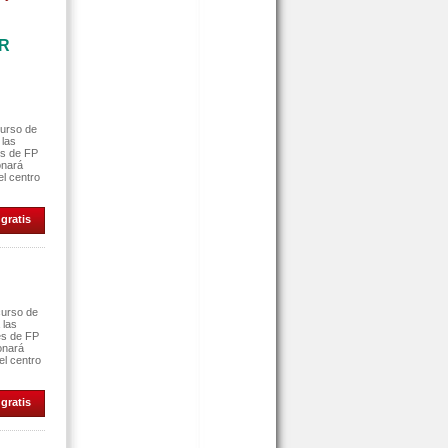
AR
curso de
 las
es de FP
onará
el centro
gratis
curso de
 las
es de FP
ionará
el centro
gratis