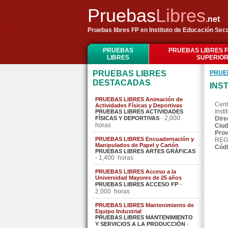
Pruebas
Libres
.net
Pruebas libres FP en Instituto de Educación Se
PRUEBAS
PRUEBAS LIBRES 
LIBRES
SUPERIO
PRUEBAS LIBRES
PRUE
DESTACADAS
INS
PRUEBAS LIBRES Animación de
Cent
Actividades Físicas y Deportivas
Inst
PRUEBAS LIBRES ACTIVIDADES
- 2,000
FÍSICAS Y DEPORTIVAS
Dire
horas
Ciud
Prov
PRUEBAS LIBRES Encuadernación y
REG
Manipulados de Papel y Cartón
Códi
PRUEBAS LIBRES ARTES GRÁFICAS
- 1,400 horas
PRUEBAS LIBRES Acceso a la
Universidad Mayores de 25 años
-
PRUEBAS LIBRES ACCESO FP
2,000 horas
PRUEBAS LIBRES Mantenimiento de
Equipo Industrial
PRUEBAS LIBRES MANTENIMIENTO
-
Y SERVICIOS A LA PRODUCCIÓN