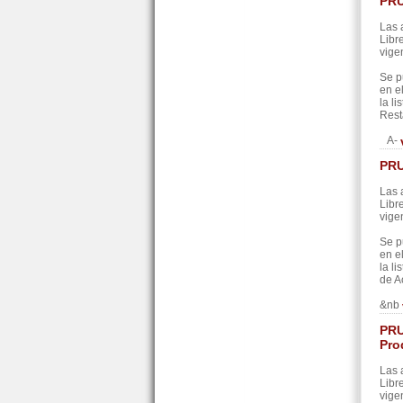
PRU
Las 
Libr
vige
Se p
en e
la l
Rest
A-
PRU
Las 
Libr
vige
Se p
en e
la l
de A
&nb
PRU
Pro
Las 
Libr
vige