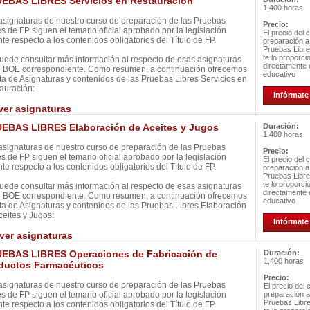
EBAS LIBRES Servicios en Restauración
1,400 horas
asignaturas de nuestro curso de preparación de las Pruebas
Precio:
es de FP siguen el temario oficial aprobado por la legislación
El precio del 
nte respecto a los contenidos obligatorios del Título de FP.
preparación a
Pruebas Libr
te lo proporci
uede consultar más información al respecto de esas asignaturas
directamente 
l BOE correspondiente. Como resumen, a continuación ofrecemos
educativo
ista de Asignaturas y contenidos de las Pruebas Libres Servicios en
auración:
Infórmate 
ver asignaturas
EBAS LIBRES Elaboración de Aceites y Jugos
Duración:
1,400 horas
asignaturas de nuestro curso de preparación de las Pruebas
Precio:
es de FP siguen el temario oficial aprobado por la legislación
El precio del 
nte respecto a los contenidos obligatorios del Título de FP.
preparación a
Pruebas Libr
te lo proporci
uede consultar más información al respecto de esas asignaturas
directamente 
l BOE correspondiente. Como resumen, a continuación ofrecemos
educativo
ista de Asignaturas y contenidos de las Pruebas Libres Elaboración
ceites y Jugos:
Infórmate 
ver asignaturas
EBAS LIBRES Operaciones de Fabricación de
Duración:
1,400 horas
ductos Farmacéuticos
Precio:
asignaturas de nuestro curso de preparación de las Pruebas
El precio del 
es de FP siguen el temario oficial aprobado por la legislación
preparación a
Pruebas Libr
nte respecto a los contenidos obligatorios del Título de FP.