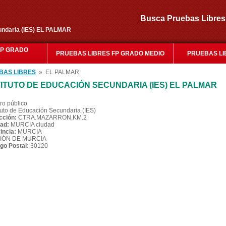
Busca Pruebas Libr
cundaria (IES) EL PALMAR
FP GRADO
PRUEBAS LIBRES FP GRADO MEDIO
PRUEBAS LI
R
BAS LIBRES
» EL PALMAR
TITUTO DE EDUCACIÓN SECUNDARIA (IES) EL PALMAR
ro público
ituto de Educación Secundaria (IES)
cción:
CTRA.MAZARRON,KM.2
ad:
MURCIA ciudad
incia:
MURCIA
IÓN DE MURCIA
go Postal:
30120