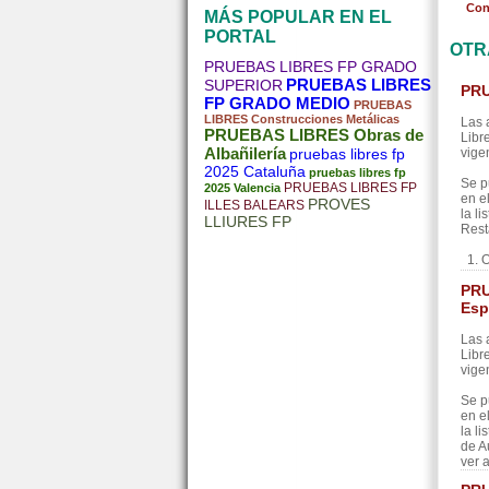
Con
MÁS POPULAR EN EL
PORTAL
OTR
PRUEBAS LIBRES FP GRADO
PRUEBAS LIBRES
SUPERIOR
PRU
FP GRADO MEDIO
PRUEBAS
LIBRES Construcciones Metálicas
Las 
PRUEBAS LIBRES Obras de
Libr
Albañilería
pruebas libres fp
vige
2025 Cataluña
pruebas libres fp
Se p
PRUEBAS LIBRES FP
2025 Valencia
en e
PROVES
ILLES BALEARS
la l
LLIURES FP
Rest
1. O
PRU
Esp
Las 
Libr
vige
Se p
en e
la l
de A
ver 