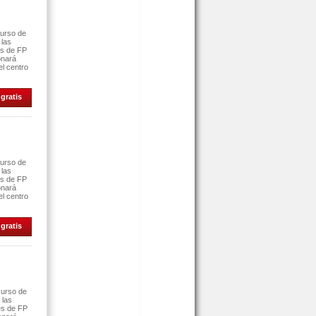
curso de
 las
es de FP
onará
el centro
gratis
curso de
 las
es de FP
onará
el centro
gratis
curso de
 las
es de FP