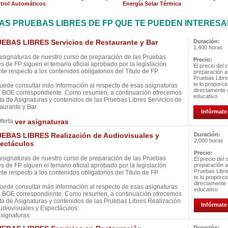
trol Automáticos
Energía Solar Térmica
AS PRUEBAS LIBRES DE FP QUE TE PUEDEN INTERES
EBAS LIBRES Servicios de Restaurante y Bar
Duración:
1,400 horas
asignaturas de nuestro curso de preparación de las Pruebas
Precio:
es de FP siguen el temario oficial aprobado por la legislación
El precio del 
nte respecto a los contenidos obligatorios del Título de FP.
preparación a
Pruebas Libr
te lo proporci
uede consultar más información al respecto de esas asignaturas
directamente 
l BOE correspondiente. Como resumen, a continuación ofrecemos
educativo
ista de Asignaturas y contenidos de las Pruebas Libres Servicios de
aurante y Bar:
Infórmate 
ferta
ver asignaturas
EBAS LIBRES Realización de Audiovisuales y
Duración:
2,000 horas
ectáculos
Precio:
asignaturas de nuestro curso de preparación de las Pruebas
El precio del 
es de FP siguen el temario oficial aprobado por la legislación
preparación a
Pruebas Libr
nte respecto a los contenidos obligatorios del Título de FP.
te lo proporc
directamente 
uede consultar más información al respecto de esas asignaturas
educativo
l BOE correspondiente. Como resumen, a continuación ofrecemos
ista de Asignaturas y contenidos de las Pruebas Libres Realización
Infórmate 
udiovisuales y Espectáculos:
asignaturas
Duración: