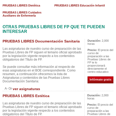
PRUEBAS LIBRES Dietética
PRUEBAS LIBRES Educación Infantil
PRUEBAS LIBRES Cuidados
Auxiliares de Enfermería
OTRAS PRUEBAS LIBRES DE FP QUE TE PUEDEN
INTERESAR
PRUEBAS LIBRES Documentación Sanitaria
Duración:
2,000
horas
Las asignaturas de nuestro curso de preparación de las
Precio:
El precio del
Pruebas Libres de FP siguen el temario oficial aprobado
curso de
por la legislación vigente respecto a los contenidos
preparación a las
obligatorios del Título de FP.
Pruebas Libres de
FP te lo
proporcionará
Se puede consultar más información al respecto de
directamente el
esas asignaturas en el BOE correspondiente. Como
centro educativo
resumen, a continuación ofrecemos la lista de
Asignaturas y contenidos de las Pruebas Libres
Infórmate gratis
Documentación Sanitaria:
A- Or
ver asignaturas
PRUEBAS LIBRES Estética
Duración:
2,000
horas
Las asignaturas de nuestro curso de preparación de las
Precio:
El precio del
Pruebas Libres de FP siguen el temario oficial aprobado
curso de
por la legislación vigente respecto a los contenidos
preparación a las
obligatorios del Título de FP.
Pruebas Libres de