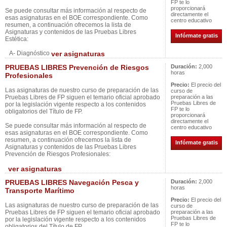
FP te lo
proporcionará
Se puede consultar más información al respecto de
directamente el
esas asignaturas en el BOE correspondiente. Como
centro educativo
resumen, a continuación ofrecemos la lista de
Asignaturas y contenidos de las Pruebas Libres
Infórmate gratis
Estética:
A- Diagnóstico
ver asignaturas
PRUEBAS LIBRES Prevención de Riesgos
Duración:
2,000
horas
Profesionales
Precio:
El precio del
Las asignaturas de nuestro curso de preparación de las
curso de
Pruebas Libres de FP siguen el temario oficial aprobado
preparación a las
Pruebas Libres de
por la legislación vigente respecto a los contenidos
FP te lo
obligatorios del Título de FP.
proporcionará
directamente el
Se puede consultar más información al respecto de
centro educativo
esas asignaturas en el BOE correspondiente. Como
resumen, a continuación ofrecemos la lista de
Infórmate gratis
Asignaturas y contenidos de las Pruebas Libres
Prevención de Riesgos Profesionales:
ver asignaturas
PRUEBAS LIBRES Navegación Pesca y
Duración:
2,000
horas
Transporte Marítimo
Precio:
El precio del
Las asignaturas de nuestro curso de preparación de las
curso de
Pruebas Libres de FP siguen el temario oficial aprobado
preparación a las
Pruebas Libres de
por la legislación vigente respecto a los contenidos
FP te lo
obligatorios del Título de FP.