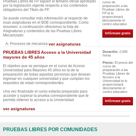
Pruebas Libres de FP siguen el temario oficial aprobado
curso de
por la legislación vigente respecto a los contenidos
preparación a las
obligatorios del Título de FP.
Pruebas Libres de
FP te lo
proporcionará
Se puede consultar más información al respecto de
directamente el
esas asignaturas en el BOE correspondiente. Como
centro educativo
resumen, a continuación ofrecemos la lista de
Asignaturas y contenidos de las Pruebas Libres
Infórmate gratis
Mecanizado:
A- Procesos de mecaniza
ver asignaturas
PRUEBAS LIBRES Acceso a la Universidad
Duración:
2,000
horas
mayores de 45 años
Precio:
El precio del
El objetivo que se persigue en el curso de Acceso
curso de
Universidad para Mayores 45 años es la de la
preparación a las
Pruebas Libres de
preparación de todas aquellas personas que desean
Acceso a la
ingresar en cualquier universidad y que cumplan los
Universidad te lo
requisitos de edad correspondientes.
proporcionará
directamente el
Una vez finalizado el curso estarás preparado para
centro educativo
acceder y superar la prueba correspondiente que te
permita obtener tu acceso a la Universidad.
Infórmate gratis
ver asignaturas
PRUEBAS LIBRES POR COMUNIDADES