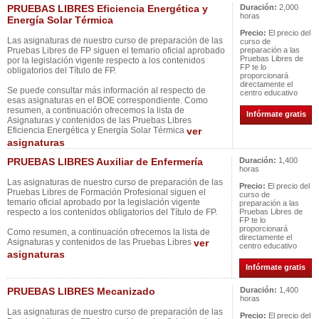
PRUEBAS LIBRES Eficiencia Energética y
Duración:
2,000
horas
Energía Solar Térmica
Precio:
El precio del
Las asignaturas de nuestro curso de preparación de las
curso de
Pruebas Libres de FP siguen el temario oficial aprobado
preparación a las
Pruebas Libres de
por la legislación vigente respecto a los contenidos
FP te lo
obligatorios del Título de FP.
proporcionará
directamente el
Se puede consultar más información al respecto de
centro educativo
esas asignaturas en el BOE correspondiente. Como
resumen, a continuación ofrecemos la lista de
Infórmate gratis
Asignaturas y contenidos de las Pruebas Libres
Eficiencia Energética y Energía Solar Térmica
ver
asignaturas
PRUEBAS LIBRES Auxiliar de Enfermería
Duración:
1,400
horas
Las asignaturas de nuestro curso de preparación de las
Precio:
El precio del
Pruebas Libres de Formación Profesional siguen el
curso de
temario oficial aprobado por la legislación vigente
preparación a las
respecto a los contenidos obligatorios del Título de FP.
Pruebas Libres de
FP te lo
proporcionará
Como resumen, a continuación ofrecemos la lista de
directamente el
Asignaturas y contenidos de las Pruebas Libres
ver
centro educativo
asignaturas
Infórmate gratis
PRUEBAS LIBRES Mecanizado
Duración:
1,400
horas
Las asignaturas de nuestro curso de preparación de las
Precio:
El precio del