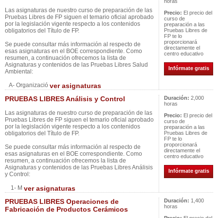
horas
Las asignaturas de nuestro curso de preparación de las
Precio:
El precio del
Pruebas Libres de FP siguen el temario oficial aprobado
curso de
por la legislación vigente respecto a los contenidos
preparación a las
obligatorios del Título de FP.
Pruebas Libres de
FP te lo
proporcionará
Se puede consultar más información al respecto de
directamente el
esas asignaturas en el BOE correspondiente. Como
centro educativo
resumen, a continuación ofrecemos la lista de
Asignaturas y contenidos de las Pruebas Libres Salud
Infórmate gratis
Ambiental:
A- Organizació
ver asignaturas
PRUEBAS LIBRES Análisis y Control
Duración:
2,000
horas
Las asignaturas de nuestro curso de preparación de las
Precio:
El precio del
Pruebas Libres de FP siguen el temario oficial aprobado
curso de
por la legislación vigente respecto a los contenidos
preparación a las
obligatorios del Título de FP.
Pruebas Libres de
FP te lo
proporcionará
Se puede consultar más información al respecto de
directamente el
esas asignaturas en el BOE correspondiente. Como
centro educativo
resumen, a continuación ofrecemos la lista de
Asignaturas y contenidos de las Pruebas Libres Análisis
Infórmate gratis
y Control:
1- M
ver asignaturas
PRUEBAS LIBRES Operaciones de
Duración:
1,400
horas
Fabricación de Productos Cerámicos