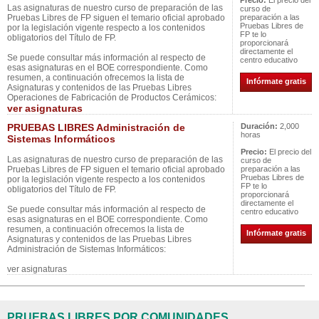
Precio:
El precio del
Las asignaturas de nuestro curso de preparación de las
curso de
Pruebas Libres de FP siguen el temario oficial aprobado
preparación a las
Pruebas Libres de
por la legislación vigente respecto a los contenidos
FP te lo
obligatorios del Título de FP.
proporcionará
directamente el
Se puede consultar más información al respecto de
centro educativo
esas asignaturas en el BOE correspondiente. Como
resumen, a continuación ofrecemos la lista de
Infórmate gratis
Asignaturas y contenidos de las Pruebas Libres
Operaciones de Fabricación de Productos Cerámicos:
ver asignaturas
PRUEBAS LIBRES Administración de
Duración:
2,000
horas
Sistemas Informáticos
Precio:
El precio del
Las asignaturas de nuestro curso de preparación de las
curso de
Pruebas Libres de FP siguen el temario oficial aprobado
preparación a las
Pruebas Libres de
por la legislación vigente respecto a los contenidos
FP te lo
obligatorios del Título de FP.
proporcionará
directamente el
Se puede consultar más información al respecto de
centro educativo
esas asignaturas en el BOE correspondiente. Como
resumen, a continuación ofrecemos la lista de
Infórmate gratis
Asignaturas y contenidos de las Pruebas Libres
Administración de Sistemas Informáticos:
ver asignaturas
PRUEBAS LIBRES POR COMUNIDADES