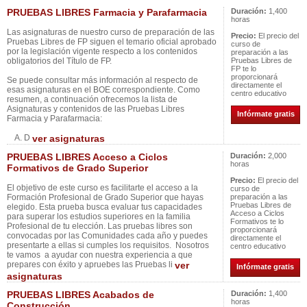
PRUEBAS LIBRES Farmacia y Parafarmacia
Duración:
1,400
horas
Las asignaturas de nuestro curso de preparación de las
Precio:
El precio del
Pruebas Libres de FP siguen el temario oficial aprobado
curso de
por la legislación vigente respecto a los contenidos
preparación a las
obligatorios del Título de FP.
Pruebas Libres de
FP te lo
proporcionará
Se puede consultar más información al respecto de
directamente el
esas asignaturas en el BOE correspondiente. Como
centro educativo
resumen, a continuación ofrecemos la lista de
Asignaturas y contenidos de las Pruebas Libres
Infórmate gratis
Farmacia y Parafarmacia:
A. D
ver asignaturas
PRUEBAS LIBRES Acceso a Ciclos
Duración:
2,000
horas
Formativos de Grado Superior
Precio:
El precio del
El objetivo de este curso es facilitarte el acceso a la
curso de
Formación Profesional de Grado Superior que hayas
preparación a las
Pruebas Libres de
elegido. Esta prueba busca evaluar tus capacidades
Acceso a Ciclos
para superar los estudios superiores en la familia
Formativos te lo
Profesional de tu elección. Las pruebas libres son
proporcionará
convocadas por las Comunidades cada año y puedes
directamente el
presentarte a ellas si cumples los requisitos. Nosotros
centro educativo
te vamos a ayudar con nuestra experiencia a que
prepares con éxito y apruebes las Pruebas li
ver
Infórmate gratis
asignaturas
PRUEBAS LIBRES Acabados de
Duración:
1,400
horas
Construcción