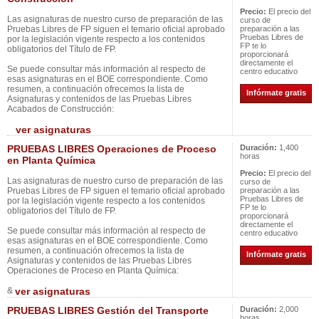
Precio:
El precio del
Las asignaturas de nuestro curso de preparación de las
curso de
Pruebas Libres de FP siguen el temario oficial aprobado
preparación a las
Pruebas Libres de
por la legislación vigente respecto a los contenidos
FP te lo
obligatorios del Título de FP.
proporcionará
directamente el
Se puede consultar más información al respecto de
centro educativo
esas asignaturas en el BOE correspondiente. Como
resumen, a continuación ofrecemos la lista de
Infórmate gratis
Asignaturas y contenidos de las Pruebas Libres
Acabados de Construcción:
ver asignaturas
PRUEBAS LIBRES Operaciones de Proceso
Duración:
1,400
horas
en Planta Química
Precio:
El precio del
Las asignaturas de nuestro curso de preparación de las
curso de
Pruebas Libres de FP siguen el temario oficial aprobado
preparación a las
Pruebas Libres de
por la legislación vigente respecto a los contenidos
FP te lo
obligatorios del Título de FP.
proporcionará
directamente el
Se puede consultar más información al respecto de
centro educativo
esas asignaturas en el BOE correspondiente. Como
resumen, a continuación ofrecemos la lista de
Infórmate gratis
Asignaturas y contenidos de las Pruebas Libres
Operaciones de Proceso en Planta Química:
&
ver asignaturas
PRUEBAS LIBRES Gestión del Transporte
Duración:
2,000
horas