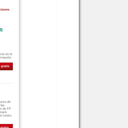
ciones
AR
cio en el
ormación
 gratis
curso de
 las
es de FP
onará
el centro
gratis