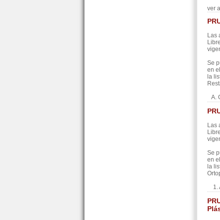
ver 
PRU
Las 
Libr
vige
Se p
en e
la l
Rest
A. 
PRU
Las 
Libr
vige
Se p
en e
la l
Orto
1. 
PRU
Plá