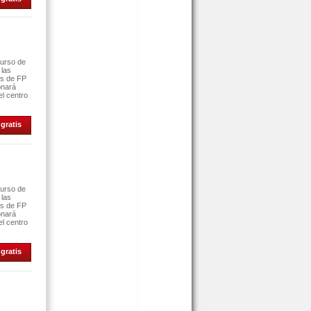
curso de
 las
es de FP
onará
el centro
gratis
curso de
 las
es de FP
onará
el centro
gratis