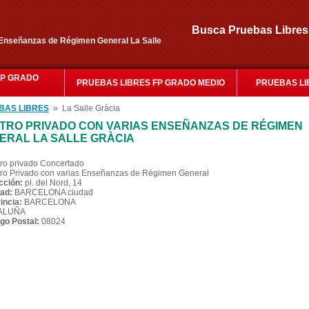
Busca Pruebas Libr
 Enseñanzas de Régimen General La Salle
FP GRADO
PRUEBAS LIBRES FP GRADO MEDIO
PRUEBAS LI
R
BAS LIBRES
» La Salle Gràcia
TRO PRIVADO CON VARIAS ENSEÑANZAS DE RÉGIMEN
ERAL LA SALLE GRÀCIA
ro privado Concertado
ro Privado con varias Enseñanzas de Régimen General
cción:
pl. del Nord, 14
ad:
BARCELONA ciudad
incia:
BARCELONA
ALUÑA
go Postal:
08024