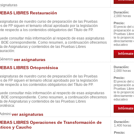
asignaturas
EBAS LIBRES Restauración
Duración:
2,000 horas
asignaturas de nuestro curso de preparación de las Pruebas
Precio:
es de FP siguen el temario oficial aprobado por la legislación
El precio del 
nte respecto a los contenidos obligatorios del Título de FP.
preparación a
Pruebas Libr
te lo proporci
uede consultar más información al respecto de esas asignaturas
directamente 
l BOE correspondiente. Como resumen, a continuación ofrecemos
educativo
ista de Asignaturas y contenidos de las Pruebas Libres
auración:
Infórmate 
Géneros
ver asignaturas
EBAS LIBRES Ortoprotésica
Duración:
2,000 horas
asignaturas de nuestro curso de preparación de las Pruebas
Precio:
es de FP siguen el temario oficial aprobado por la legislación
El precio del 
nte respecto a los contenidos obligatorios del Título de FP.
preparación a
Pruebas Libr
te lo proporci
uede consultar más información al respecto de esas asignaturas
directamente 
l BOE correspondiente. Como resumen, a continuación ofrecemos
educativo
ista de Asignaturas y contenidos de las Pruebas Libres
protésica:
Infórmate 
Admini
ver asignaturas
EBAS LIBRES Operaciones de Transformación de
Duración:
1,400 horas
sticos y Caucho
Precio: