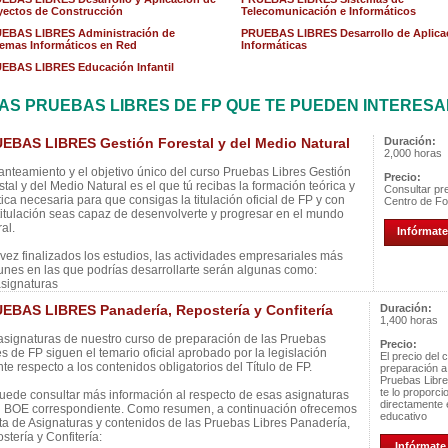
yectos de Construcción
Telecomunicación e Informáticos
EBAS LIBRES Administración de
PRUEBAS LIBRES Desarrollo de Aplica
temas Informáticos en Red
Informáticas
EBAS LIBRES Educación Infantil
AS PRUEBAS LIBRES DE FP QUE TE PUEDEN INTERES
EBAS LIBRES Gestión Forestal y del Medio Natural
Duración:
2,000 horas
lanteamiento y el objetivo único del curso Pruebas Libres Gestión
Precio:
stal y del Medio Natural es el que tú recibas la formación teórica y
Consultar pre
tica necesaria para que consigas la titulación oficial de FP y con
Centro de F
titulación seas capaz de desenvolverte y progresar en el mundo
al.
Infórmate
vez finalizados los estudios, las actividades empresariales más
nes en las que podrías desarrollarte serán algunas como:
asignaturas
EBAS LIBRES Panadería, Repostería y Confitería
Duración:
1,400 horas
asignaturas de nuestro curso de preparación de las Pruebas
Precio:
es de FP siguen el temario oficial aprobado por la legislación
El precio del 
nte respecto a los contenidos obligatorios del Título de FP.
preparación a
Pruebas Libr
te lo proporci
uede consultar más información al respecto de esas asignaturas
directamente 
l BOE correspondiente. Como resumen, a continuación ofrecemos
educativo
ista de Asignaturas y contenidos de las Pruebas Libres Panadería,
stería y Confitería:
Infórmate 