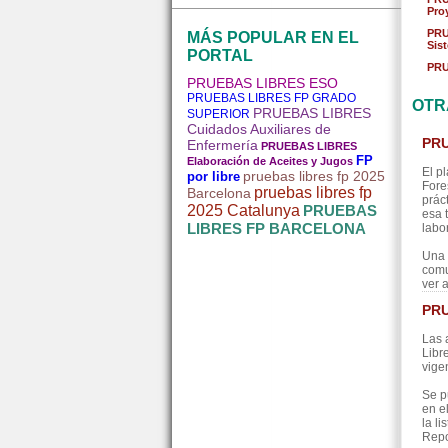
Pro
PRU
MÁS POPULAR EN EL
Sis
PORTAL
PRU
PRUEBAS LIBRES ESO
PRUEBAS LIBRES FP GRADO
OTR
PRUEBAS LIBRES
SUPERIOR
Cuidados Auxiliares de
PRU
Enfermería
PRUEBAS LIBRES
FP
Elaboración de Aceites y Jugos
El p
pruebas libres fp 2025
por libre
Fore
pruebas libres fp
Barcelona
prác
2025 Catalunya
PRUEBAS
esa 
LIBRES FP BARCELONA
labor
Una 
comu
ver 
PRU
Las 
Libr
vige
Se p
en e
la l
Repo