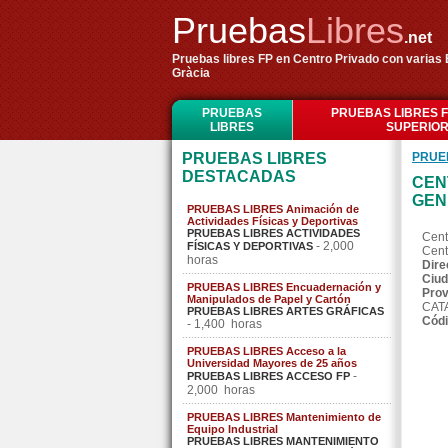
Pruebas
Libres
.net
Pruebas libres FP en Centro Privado con varias
Gràcia
PRUEBAS
PRUEBAS LIBRES 
LIBRES
SUPERIO
PRUEBAS LIBRES
PRUE
DESTACADAS
CEN
GEN
PRUEBAS LIBRES Animación de
Actividades Físicas y Deportivas
PRUEBAS LIBRES ACTIVIDADES
Cent
- 2,000
FÍSICAS Y DEPORTIVAS
Cent
horas
Dire
Ciud
PRUEBAS LIBRES Encuadernación y
Prov
Manipulados de Papel y Cartón
CAT
PRUEBAS LIBRES ARTES GRÁFICAS
Códi
- 1,400 horas
PRUEBAS LIBRES Acceso a la
Universidad Mayores de 25 años
-
PRUEBAS LIBRES ACCESO FP
2,000 horas
PRUEBAS LIBRES Mantenimiento de
Equipo Industrial
PRUEBAS LIBRES MANTENIMIENTO