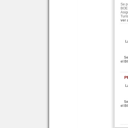
Se p
BOE 
Asig
Turís
ver 
L
Se
el B
P
L
Se
el B