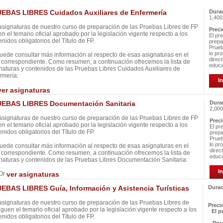
EBAS LIBRES Cuidados Auxiliares de Enfermería
Dura
1,400
asignaturas de nuestro curso de preparación de las Pruebas Libres de FP
Preci
en el temario oficial aprobado por la legislación vigente respecto a los
El pr
enidos obligatorios del Título de FP.
prepa
Prueb
lo pr
uede consultar más información al respecto de esas asignaturas en el
direc
correspondiente. Como resumen, a continuación ofrecemos la lista de
educa
naturas y contenidos de las Pruebas Libres Cuidados Auxiliares de
rmería:
In
ver asignaturas
EBAS LIBRES Documentación Sanitaria
Dura
2,000
asignaturas de nuestro curso de preparación de las Pruebas Libres de FP
Preci
en el temario oficial aprobado por la legislación vigente respecto a los
El pr
enidos obligatorios del Título de FP.
prepa
Prueb
lo pr
uede consultar más información al respecto de esas asignaturas en el
direc
correspondiente. Como resumen, a continuación ofrecemos la lista de
educa
naturas y contenidos de las Pruebas Libres Documentación Sanitaria:
I
Or
ver asignaturas
EBAS LIBRES Guía, Información y Asistencia Turísticas
Durac
asignaturas de nuestro curso de preparación de las Pruebas Libres de
Preci
iguen el temario oficial aprobado por la legislación vigente respecto a los
El p
enidos obligatorios del Título de FP.