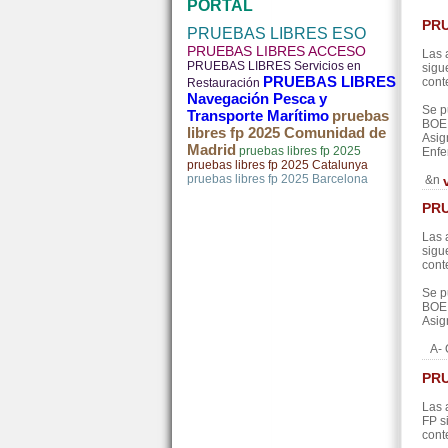
PORTAL
PRU
PRUEBAS LIBRES ESO
PRUEBAS LIBRES ACCESO
Las 
PRUEBAS LIBRES Servicios en
sigu
PRUEBAS LIBRES
cont
Restauración
Navegación Pesca y
Se p
Transporte Marítimo
pruebas
BOE 
libres fp 2025 Comunidad de
Asig
Madrid
pruebas libres fp 2025
Enfe
pruebas libres fp 2025 Catalunya
pruebas libres fp 2025 Barcelona
&n
PRU
Las 
sigu
cont
Se p
BOE 
Asig
A- 
PRU
Las 
FP s
cont