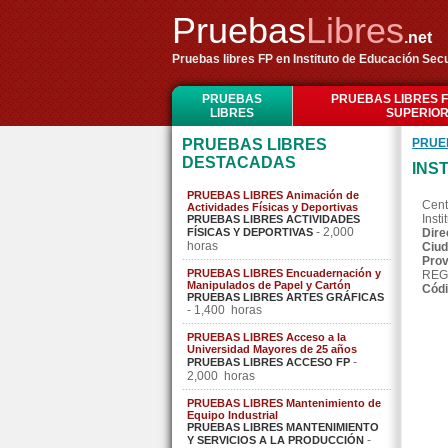
Pruebas
Libres
.net
Pruebas libres FP en Instituto de Educación S
PRUEBAS
PRUEBAS LIBRES 
LIBRES
SUPERIO
PRUEBAS LIBRES
PRUE
DESTACADAS
INS
PRUEBAS LIBRES Animación de
Cent
Actividades Físicas y Deportivas
Inst
PRUEBAS LIBRES ACTIVIDADES
- 2,000
FÍSICAS Y DEPORTIVAS
Dire
horas
Ciud
Prov
PRUEBAS LIBRES Encuadernación y
REG
Manipulados de Papel y Cartón
Códi
PRUEBAS LIBRES ARTES GRÁFICAS
- 1,400 horas
PRUEBAS LIBRES Acceso a la
Universidad Mayores de 25 años
-
PRUEBAS LIBRES ACCESO FP
2,000 horas
PRUEBAS LIBRES Mantenimiento de
Equipo Industrial
PRUEBAS LIBRES MANTENIMIENTO
-
Y SERVICIOS A LA PRODUCCIÓN