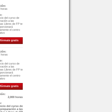
ción:
 horas
o:
ecio del curso de
ración a las
as Libres de FP te
oporcionará
tamente el centro
tivo
fórmate gratis
ción:
 horas
o:
ecio del curso de
ración a las
as Libres de FP te
oporcionará
tamente el centro
tivo
nfórmate gratis
ión:
2,000 horas
o:
recio del curso de
preparación a las