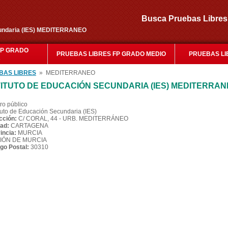
Busca Pruebas Libr
ecundaria (IES) MEDITERRANEO
FP GRADO
PRUEBAS LIBRES FP GRADO MEDIO
PRUEBAS LI
R
BAS LIBRES
» MEDITERRANEO
TITUTO DE EDUCACIÓN SECUNDARIA (IES) MEDITERRA
ro público
ituto de Educación Secundaria (IES)
cción:
C/ CORAL, 44 - URB. MEDITERRÁNEO
ad:
CARTAGENA
incia:
MURCIA
IÓN DE MURCIA
go Postal:
30310