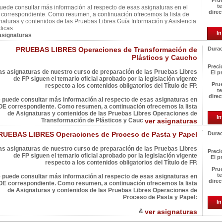
Pru
t
uede consultar más información al respecto de esas asignaturas en el
direc
correspondiente. Como resumen, a continuación ofrecemos la lista de
naturas y contenidos de las Pruebas Libres Guía Información y Asistencia
ticas:
In
asignaturas
PRUEBAS LIBRES Operaciones de Transformación de
Durac
Plásticos y Caucho
Preci
as asignaturas de nuestro curso de preparación de las Pruebas Libres
El p
de FP siguen el temario oficial aprobado por la legislación vigente
Pru
respecto a los contenidos obligatorios del Título de FP.
t
direc
 puede consultar más información al respecto de esas asignaturas en
OE correspondiente. Como resumen, a continuación ofrecemos la lista
de Asignaturas y contenidos de las Pruebas Libres Operaciones de
In
Transformación de Plásticos y Cauc
ver asignaturas
RUEBAS LIBRES Operaciones de Proceso de Pasta y Papel
Durac
as asignaturas de nuestro curso de preparación de las Pruebas Libres
Preci
de FP siguen el temario oficial aprobado por la legislación vigente
El p
respecto a los contenidos obligatorios del Título de FP.
Pru
t
 puede consultar más información al respecto de esas asignaturas en
direc
OE correspondiente. Como resumen, a continuación ofrecemos la lista
de Asignaturas y contenidos de las Pruebas Libres Operaciones de
Proceso de Pasta y Papel:
In
&
ver asignaturas