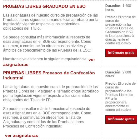
PRUEBAS LIBRES GRADUADO EN ESO
Duración:
1,400
horas
Las asignaturas de nuestro curso de preparación de las
Precio:
El precio del
Pruebas Libres siguen el temario oficial aprobado por la
curso de
legislación vigente respecto a los contenidos
preparación a las
obligatorios del Título.
Pruebas Libres de
Graduado en ESO
te lo proporcionará
Se puede consultar más información al respecto de
directamente el
esas asignaturas en el BOE correspondiente. Como
centro educativo
resumen, a continuación ofrecemos los niveles y
ámbitos de conocimiento de las Pruebas de la ESO:
Infórmate gratis
Nuestros niveles tienen la siguiente equivalencia:
ver
asignaturas
PRUEBAS LIBRES Procesos de Confección
Duración:
2,000
horas
Industrial
Precio:
El precio del
Las asignaturas de nuestro curso de preparación de las
curso de
Pruebas Libres de FP siguen el temario oficial aprobado
preparación a las
Pruebas Libres de
por la legislación vigente respecto a los contenidos
FP te lo
obligatorios del Título de FP.
proporcionará
directamente el
Se puede consultar más información al respecto de
centro educativo
esas asignaturas en el BOE correspondiente. Como
resumen, a continuación ofrecemos la lista de
Infórmate gratis
Asignaturas y contenidos de las Pruebas Libres
Procesos de Confección Industrial:
ver asignaturas