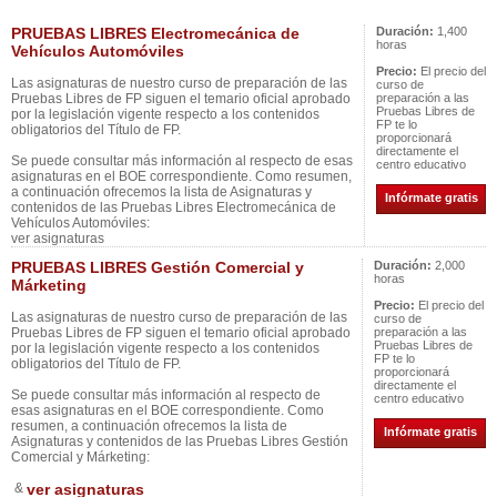
PRUEBAS LIBRES Electromecánica de
Duración:
1,400
horas
Vehículos Automóviles
Precio:
El precio del
Las asignaturas de nuestro curso de preparación de las
curso de
Pruebas Libres de FP siguen el temario oficial aprobado
preparación a las
Pruebas Libres de
por la legislación vigente respecto a los contenidos
FP te lo
obligatorios del Título de FP.
proporcionará
directamente el
Se puede consultar más información al respecto de esas
centro educativo
asignaturas en el BOE correspondiente. Como resumen,
a continuación ofrecemos la lista de Asignaturas y
Infórmate gratis
contenidos de las Pruebas Libres Electromecánica de
Vehículos Automóviles:
ver asignaturas
PRUEBAS LIBRES Gestión Comercial y
Duración:
2,000
horas
Márketing
Precio:
El precio del
Las asignaturas de nuestro curso de preparación de las
curso de
Pruebas Libres de FP siguen el temario oficial aprobado
preparación a las
Pruebas Libres de
por la legislación vigente respecto a los contenidos
FP te lo
obligatorios del Título de FP.
proporcionará
directamente el
Se puede consultar más información al respecto de
centro educativo
esas asignaturas en el BOE correspondiente. Como
resumen, a continuación ofrecemos la lista de
Infórmate gratis
Asignaturas y contenidos de las Pruebas Libres Gestión
Comercial y Márketing:
&
ver asignaturas