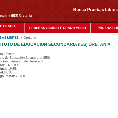
Busca Pruebas Libr
undaria (IES) Oretania
FP GRADO
PRUEBAS LIBRES FP GRADO MEDIO
PRUEBAS LI
R
BAS LIBRES
» Oretania
TITUTO DE EDUCACIÓN SECUNDARIA (IES) ORETANIA
ro público
ituto de Educación Secundaria (IES)
cción:
Fernando de Herrera, 8
ad:
LINARES
incia:
JAEN
ALUCÍA
go Postal:
23700