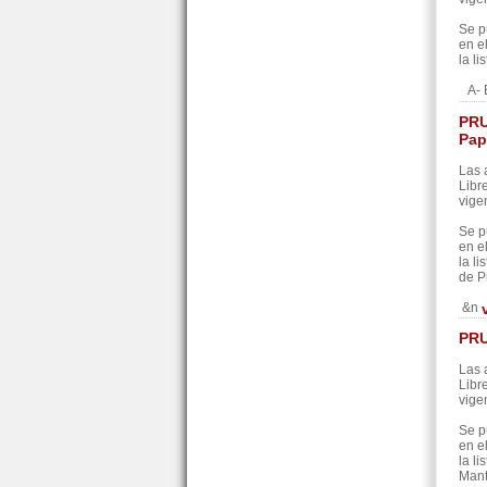
Se p
en e
la l
A- 
PRU
Pap
Las 
Libr
vige
Se p
en e
la l
de P
&n
PRU
Las 
Libr
vige
Se p
en e
la l
Mant