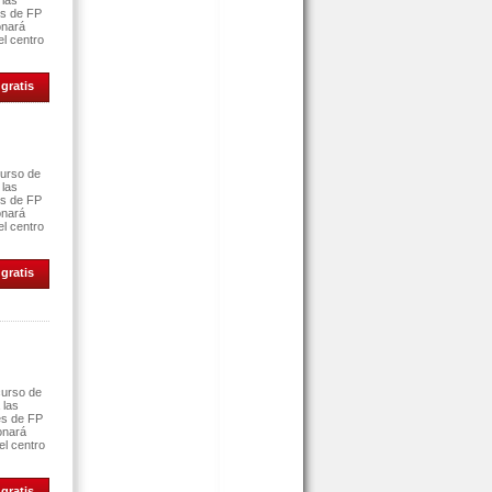
 las
es de FP
onará
el centro
gratis
curso de
 las
es de FP
onará
el centro
gratis
curso de
 las
es de FP
ionará
el centro
gratis