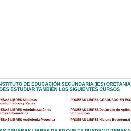
INSTITUTO DE EDUCACIÓN SECUNDARIA (IES) ORETANIA
DES ESTUDIAR TAMBIÉN LOS SIGUIENTES CURSOS
EBAS LIBRES Sistemas
PRUEBAS LIBRES GRADUADO EN ES
roinformáticos y Redes
EBAS LIBRES Administración de
PRUEBAS LIBRES Desarrollo de Aplica
temas Informáticos
Informáticas
EBAS LIBRES Audiología Protésica
PRUEBAS LIBRES Higiene Bucodental
AS PRUEBAS LIBRES DE FP QUE TE PUEDEN INTERES