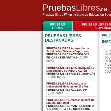
Pruebas
Libres
.net
Pruebas libres FP en Instituto de Educación Sec
PRUEBAS
PRUEBAS LIBRES 
LIBRES
SUPERIO
PRUEBAS LIBRES
PRUE
DESTACADAS
INS
PRUEBAS LIBRES Animación de
Cent
Actividades Físicas y Deportivas
Inst
PRUEBAS LIBRES ACTIVIDADES
- 2,000
FÍSICAS Y DEPORTIVAS
Dire
horas
Ciud
Prov
PRUEBAS LIBRES Encuadernación y
AND
Manipulados de Papel y Cartón
Códi
PRUEBAS LIBRES ARTES GRÁFICAS
- 1,400 horas
PRUEBAS LIBRES Acceso a la
Universidad Mayores de 25 años
-
PRUEBAS LIBRES ACCESO FP
2,000 horas
PRUEBAS LIBRES Mantenimiento de
Equipo Industrial
PRUEBAS LIBRES MANTENIMIENTO
-
Y SERVICIOS A LA PRODUCCIÓN