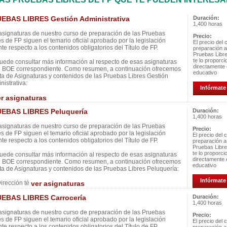
EBAS LIBRES Gestión Administrativa
Duración:
1,400 horas
asignaturas de nuestro curso de preparación de las Pruebas
Precio:
es de FP siguen el temario oficial aprobado por la legislación
El precio del 
nte respecto a los contenidos obligatorios del Título de FP.
preparación a
Pruebas Libr
te lo proporc
uede consultar más información al respecto de esas asignaturas
directamente 
l BOE correspondiente. Como resumen, a continuación ofrecemos
educativo
ista de Asignaturas y contenidos de las Pruebas Libres Gestión
nistrativa:
Infórmate 
er asignaturas
EBAS LIBRES Peluquería
Duración:
1,400 horas
asignaturas de nuestro curso de preparación de las Pruebas
Precio:
es de FP siguen el temario oficial aprobado por la legislación
El precio del 
nte respecto a los contenidos obligatorios del Título de FP.
preparación a
Pruebas Libr
te lo proporci
uede consultar más información al respecto de esas asignaturas
directamente 
l BOE correspondiente. Como resumen, a continuación ofrecemos
educativo
ista de Asignaturas y contenidos de las Pruebas Libres Peluquería:
Infórmate 
irección té
ver asignaturas
EBAS LIBRES Carrocería
Duración:
1,400 horas
asignaturas de nuestro curso de preparación de las Pruebas
Precio:
es de FP siguen el temario oficial aprobado por la legislación
El precio del 
nte respecto a los contenidos obligatorios del Título de FP.