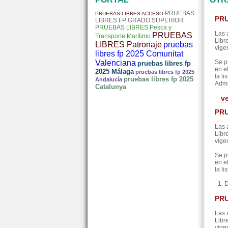
PRUEBAS
PRUEBAS LIBRES ACCESO
PRU
LIBRES FP GRADO SUPERIOR
PRUEBAS LIBRES Pesca y
Las 
PRUEBAS
Transporte Marítimo
Libr
LIBRES Patronaje
pruebas
vige
libres fp 2025 Comunitat
Valenciana
Se p
pruebas libres fp
en e
2025 Málaga
pruebas libres fp 2025
la l
pruebas libres fp 2025
Andalucía
Admi
Catalunya
v
PRU
Las 
Libr
vige
Se p
en e
la l
1. D
PRU
Las 
Libr
vige