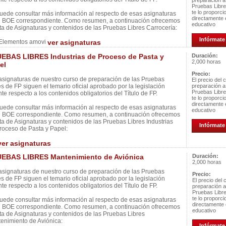
preparación a
Pruebas Libr
te lo proporci
uede consultar más información al respecto de esas asignaturas
directamente 
l BOE correspondiente. Como resumen, a continuación ofrecemos
educativo
ista de Asignaturas y contenidos de las Pruebas Libres Carrocería:
Infórmate 
Elementos amovi
ver asignaturas
EBAS LIBRES Industrias de Proceso de Pasta y
Duración:
2,000 horas
el
Precio:
asignaturas de nuestro curso de preparación de las Pruebas
El precio del 
es de FP siguen el temario oficial aprobado por la legislación
preparación a
Pruebas Libr
nte respecto a los contenidos obligatorios del Título de FP.
te lo proporci
directamente 
uede consultar más información al respecto de esas asignaturas
educativo
l BOE correspondiente. Como resumen, a continuación ofrecemos
ista de Asignaturas y contenidos de las Pruebas Libres Industrias
Infórmate 
roceso de Pasta y Papel:
ver asignaturas
EBAS LIBRES Mantenimiento de Aviónica
Duración:
2,000 horas
asignaturas de nuestro curso de preparación de las Pruebas
Precio:
es de FP siguen el temario oficial aprobado por la legislación
El precio del 
nte respecto a los contenidos obligatorios del Título de FP.
preparación a
Pruebas Libr
te lo proporc
uede consultar más información al respecto de esas asignaturas
directamente 
l BOE correspondiente. Como resumen, a continuación ofrecemos
educativo
ista de Asignaturas y contenidos de las Pruebas Libres
enimiento de Aviónica:
Infórmate 