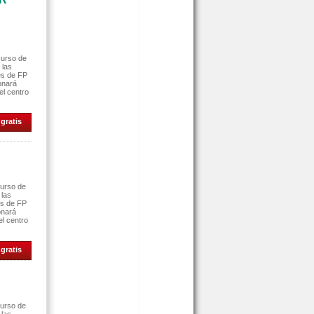
curso de
 las
es de FP
ionará
el centro
gratis
curso de
 las
es de FP
onará
el centro
gratis
curso de