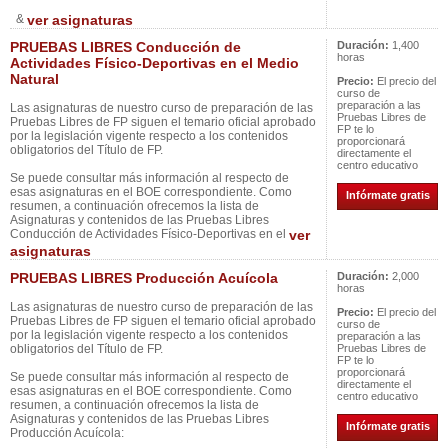
&
ver asignaturas
PRUEBAS LIBRES Conducción de
Duración:
1,400
horas
Actividades Físico-Deportivas en el Medio
Natural
Precio:
El precio del
curso de
preparación a las
Las asignaturas de nuestro curso de preparación de las
Pruebas Libres de
Pruebas Libres de FP siguen el temario oficial aprobado
FP te lo
por la legislación vigente respecto a los contenidos
proporcionará
obligatorios del Título de FP.
directamente el
centro educativo
Se puede consultar más información al respecto de
esas asignaturas en el BOE correspondiente. Como
Infórmate gratis
resumen, a continuación ofrecemos la lista de
Asignaturas y contenidos de las Pruebas Libres
Conducción de Actividades Físico-Deportivas en el
ver
asignaturas
PRUEBAS LIBRES Producción Acuícola
Duración:
2,000
horas
Las asignaturas de nuestro curso de preparación de las
Precio:
El precio del
Pruebas Libres de FP siguen el temario oficial aprobado
curso de
por la legislación vigente respecto a los contenidos
preparación a las
obligatorios del Título de FP.
Pruebas Libres de
FP te lo
proporcionará
Se puede consultar más información al respecto de
directamente el
esas asignaturas en el BOE correspondiente. Como
centro educativo
resumen, a continuación ofrecemos la lista de
Asignaturas y contenidos de las Pruebas Libres
Infórmate gratis
Producción Acuícola: