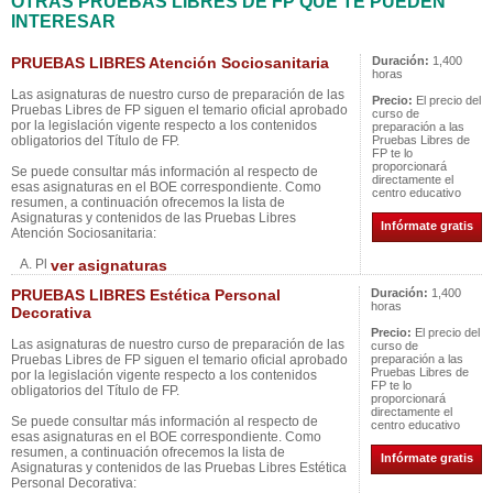
OTRAS PRUEBAS LIBRES DE FP QUE TE PUEDEN
INTERESAR
PRUEBAS LIBRES Atención Sociosanitaria
Duración:
1,400
horas
Las asignaturas de nuestro curso de preparación de las
Precio:
El precio del
Pruebas Libres de FP siguen el temario oficial aprobado
curso de
por la legislación vigente respecto a los contenidos
preparación a las
obligatorios del Título de FP.
Pruebas Libres de
FP te lo
proporcionará
Se puede consultar más información al respecto de
directamente el
esas asignaturas en el BOE correspondiente. Como
centro educativo
resumen, a continuación ofrecemos la lista de
Asignaturas y contenidos de las Pruebas Libres
Infórmate gratis
Atención Sociosanitaria:
A. Pl
ver asignaturas
PRUEBAS LIBRES Estética Personal
Duración:
1,400
horas
Decorativa
Precio:
El precio del
Las asignaturas de nuestro curso de preparación de las
curso de
Pruebas Libres de FP siguen el temario oficial aprobado
preparación a las
Pruebas Libres de
por la legislación vigente respecto a los contenidos
FP te lo
obligatorios del Título de FP.
proporcionará
directamente el
Se puede consultar más información al respecto de
centro educativo
esas asignaturas en el BOE correspondiente. Como
resumen, a continuación ofrecemos la lista de
Infórmate gratis
Asignaturas y contenidos de las Pruebas Libres Estética
Personal Decorativa: