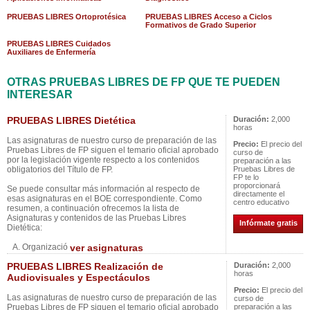
PRUEBAS LIBRES Ortoprotésica
PRUEBAS LIBRES Acceso a Ciclos
Formativos de Grado Superior
PRUEBAS LIBRES Cuidados
Auxiliares de Enfermería
OTRAS PRUEBAS LIBRES DE FP QUE TE PUEDEN
INTERESAR
PRUEBAS LIBRES Dietética
Duración:
2,000
horas
Las asignaturas de nuestro curso de preparación de las
Precio:
El precio del
Pruebas Libres de FP siguen el temario oficial aprobado
curso de
por la legislación vigente respecto a los contenidos
preparación a las
obligatorios del Título de FP.
Pruebas Libres de
FP te lo
proporcionará
Se puede consultar más información al respecto de
directamente el
esas asignaturas en el BOE correspondiente. Como
centro educativo
resumen, a continuación ofrecemos la lista de
Asignaturas y contenidos de las Pruebas Libres
Infórmate gratis
Dietética:
A. Organizació
ver asignaturas
PRUEBAS LIBRES Realización de
Duración:
2,000
horas
Audiovisuales y Espectáculos
Precio:
El precio del
Las asignaturas de nuestro curso de preparación de las
curso de
Pruebas Libres de FP siguen el temario oficial aprobado
preparación a las