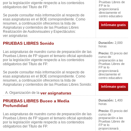
Pruebas Libres de
por la legislación vigente respecto a los contenidos
FP te lo
obligatorios del Título de FP.
proporcionará
directamente el
Se puede consultar más información al respecto de
centro educativo
esas asignaturas en el BOE correspondiente. Como
resumen, a continuación ofrecemos la lista de
Infórmate gratis
Asignaturas y contenidos de las Pruebas Libres
Realización de Audiovisuales y Espectáculos:
ver asignaturas
PRUEBAS LIBRES Sonido
Duración:
2,000
horas
Las asignaturas de nuestro curso de preparación de las
Precio:
El precio del
Pruebas Libres de FP siguen el temario oficial aprobado
curso de
por la legislación vigente respecto a los contenidos
preparación a las
obligatorios del Título de FP.
Pruebas Libres de
FP te lo
proporcionará
Se puede consultar más información al respecto de
directamente el
esas asignaturas en el BOE correspondiente. Como
centro educativo
resumen, a continuación ofrecemos la lista de
Asignaturas y contenidos de las Pruebas Libres Sonido:
Infórmate gratis
A. Organización de la
ver asignaturas
PRUEBAS LIBRES Buceo a Media
Duración:
1,400
horas
Profundidad
Precio:
El precio del
Las asignaturas de nuestro curso de preparación de las
curso de
Pruebas Libres de FP siguen el temario oficial aprobado
preparación a las
Pruebas Libres de
por la legislación vigente respecto a los contenidos
FP te lo
obligatorios del Título de FP.
proporcionará