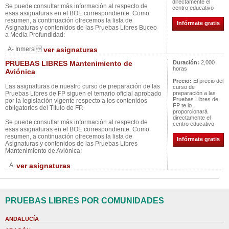
directamente el
Se puede consultar más información al respecto de
centro educativo
esas asignaturas en el BOE correspondiente. Como
resumen, a continuación ofrecemos la lista de
Infórmate gratis
Asignaturas y contenidos de las Pruebas Libres Buceo
a Media Profundidad:
A- Inmersi
ver asignaturas
PRUEBAS LIBRES Mantenimiento de
Duración:
2,000
horas
Aviónica
Precio:
El precio del
Las asignaturas de nuestro curso de preparación de las
curso de
Pruebas Libres de FP siguen el temario oficial aprobado
preparación a las
Pruebas Libres de
por la legislación vigente respecto a los contenidos
FP te lo
obligatorios del Título de FP.
proporcionará
directamente el
Se puede consultar más información al respecto de
centro educativo
esas asignaturas en el BOE correspondiente. Como
resumen, a continuación ofrecemos la lista de
Infórmate gratis
Asignaturas y contenidos de las Pruebas Libres
Mantenimiento de Aviónica:
A.
ver asignaturas
PRUEBAS LIBRES POR COMUNIDADES
ANDALUCÍA