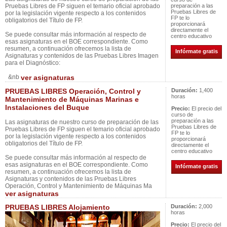
Pruebas Libres de FP siguen el temario oficial aprobado
preparación a las
Pruebas Libres de
por la legislación vigente respecto a los contenidos
FP te lo
obligatorios del Título de FP.
proporcionará
directamente el
Se puede consultar más información al respecto de
centro educativo
esas asignaturas en el BOE correspondiente. Como
resumen, a continuación ofrecemos la lista de
Infórmate gratis
Asignaturas y contenidos de las Pruebas Libres Imagen
para el Diagnóstico:
&nb
ver asignaturas
PRUEBAS LIBRES Operación, Control y
Duración:
1,400
horas
Mantenimiento de Máquinas Marinas e
Instalaciones del Buque
Precio:
El precio del
curso de
preparación a las
Las asignaturas de nuestro curso de preparación de las
Pruebas Libres de
Pruebas Libres de FP siguen el temario oficial aprobado
FP te lo
por la legislación vigente respecto a los contenidos
proporcionará
obligatorios del Título de FP.
directamente el
centro educativo
Se puede consultar más información al respecto de
esas asignaturas en el BOE correspondiente. Como
Infórmate gratis
resumen, a continuación ofrecemos la lista de
Asignaturas y contenidos de las Pruebas Libres
Operación, Control y Mantenimiento de Máquinas Ma
ver asignaturas
PRUEBAS LIBRES Alojamiento
Duración:
2,000
horas
Precio:
El precio del