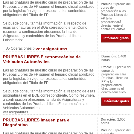
Las asignaturas de nuestro curso de preparación de las
Precio:
El precio del
Pruebas Libres de FP siguen el temario oficial aprobado
curso de
por la legislación vigente respecto a los contenidos
preparación a las
obligatorios del Título de FP.
Pruebas Libres de
FP te lo
proporcionará
Se puede consultar más información al respecto de
directamente el
esas asignaturas en el BOE correspondiente. Como
centro educativo
resumen, a continuación ofrecemos la lista de
Asignaturas y contenidos de las Pruebas Libres
Infórmate gratis
Laboratorio:
A- Operaciones b
ver asignaturas
PRUEBAS LIBRES Electromecánica de
Duración:
1,400
horas
Vehículos Automóviles
Precio:
El precio del
Las asignaturas de nuestro curso de preparación de las
curso de
Pruebas Libres de FP siguen el temario oficial aprobado
preparación a las
Pruebas Libres de
por la legislación vigente respecto a los contenidos
FP te lo
obligatorios del Título de FP.
proporcionará
directamente el
Se puede consultar más información al respecto de esas
centro educativo
asignaturas en el BOE correspondiente. Como resumen,
a continuación ofrecemos la lista de Asignaturas y
Infórmate gratis
contenidos de las Pruebas Libres Electromecánica de
Vehículos Automóviles:
ver asignaturas
PRUEBAS LIBRES Imagen para el
Duración:
2,000
horas
Diagnóstico
Precio:
El precio del
Las asignaturas de nuestro curso de preparación de las
curso de