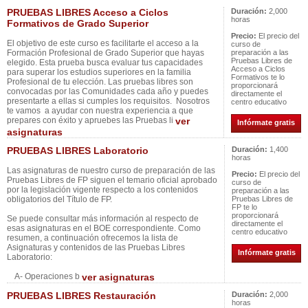
PRUEBAS LIBRES Acceso a Ciclos
Duración:
2,000
horas
Formativos de Grado Superior
Precio:
El precio del
El objetivo de este curso es facilitarte el acceso a la
curso de
Formación Profesional de Grado Superior que hayas
preparación a las
Pruebas Libres de
elegido. Esta prueba busca evaluar tus capacidades
Acceso a Ciclos
para superar los estudios superiores en la familia
Formativos te lo
Profesional de tu elección. Las pruebas libres son
proporcionará
convocadas por las Comunidades cada año y puedes
directamente el
presentarte a ellas si cumples los requisitos. Nosotros
centro educativo
te vamos a ayudar con nuestra experiencia a que
prepares con éxito y apruebes las Pruebas li
ver
Infórmate gratis
asignaturas
PRUEBAS LIBRES Laboratorio
Duración:
1,400
horas
Las asignaturas de nuestro curso de preparación de las
Precio:
El precio del
Pruebas Libres de FP siguen el temario oficial aprobado
curso de
por la legislación vigente respecto a los contenidos
preparación a las
obligatorios del Título de FP.
Pruebas Libres de
FP te lo
proporcionará
Se puede consultar más información al respecto de
directamente el
esas asignaturas en el BOE correspondiente. Como
centro educativo
resumen, a continuación ofrecemos la lista de
Asignaturas y contenidos de las Pruebas Libres
Infórmate gratis
Laboratorio:
A- Operaciones b
ver asignaturas
PRUEBAS LIBRES Restauración
Duración:
2,000
horas