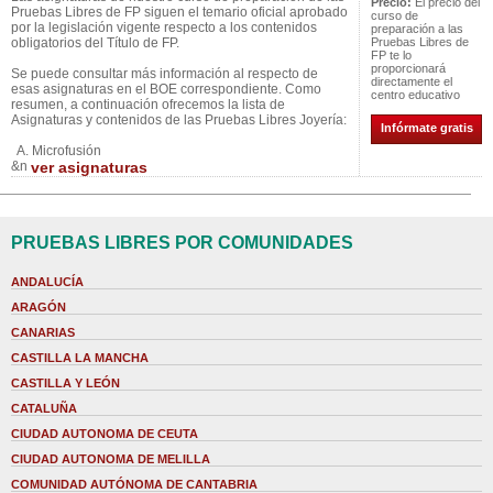
Precio:
El precio del
Pruebas Libres de FP siguen el temario oficial aprobado
curso de
por la legislación vigente respecto a los contenidos
preparación a las
obligatorios del Título de FP.
Pruebas Libres de
FP te lo
proporcionará
Se puede consultar más información al respecto de
directamente el
esas asignaturas en el BOE correspondiente. Como
centro educativo
resumen, a continuación ofrecemos la lista de
Asignaturas y contenidos de las Pruebas Libres Joyería:
Infórmate gratis
A. Microfusión
&n
ver asignaturas
PRUEBAS LIBRES POR COMUNIDADES
ANDALUCÍA
ARAGÓN
CANARIAS
CASTILLA LA MANCHA
CASTILLA Y LEÓN
CATALUÑA
CIUDAD AUTONOMA DE CEUTA
CIUDAD AUTONOMA DE MELILLA
COMUNIDAD AUTÓNOMA DE CANTABRIA