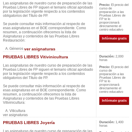
Las asignaturas de nuestro curso de preparación de las
Precio:
El precio del
Pruebas Libres de FP siguen el temario oficial aprobado
curso de
por la legislación vigente respecto a los contenidos
preparación a las
obligatorios del Título de FP.
Pruebas Libres de
FP te lo
proporcionará
Se puede consultar más información al respecto de
directamente el
esas asignaturas en el BOE correspondiente. Como
centro educativo
resumen, a continuación ofrecemos la lista de
Asignaturas y contenidos de las Pruebas Libres
Infórmate gratis
Restauración:
A. Géneros
ver asignaturas
PRUEBAS LIBRES Vitivinicultura
Duración:
2,000
horas
Las asignaturas de nuestro curso de preparación de las
Precio:
El precio del
Pruebas Libres de FP siguen el temario oficial aprobado
curso de
por la legislación vigente respecto a los contenidos
preparación a las
obligatorios del Título de FP.
Pruebas Libres de
FP te lo
proporcionará
Se puede consultar más información al respecto de
directamente el
esas asignaturas en el BOE correspondiente. Como
centro educativo
resumen, a continuación ofrecemos la lista de
Asignaturas y contenidos de las Pruebas Libres
Infórmate gratis
Vitivinicultura:
A. Viticultura
ver asignaturas
PRUEBAS LIBRES Joyería
Duración:
1,400
horas
Las asignaturas de nuestro curso de preparación de las