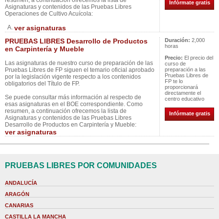
resumen, a continuación ofrecemos la lista de
Infórmate gratis
Asignaturas y contenidos de las Pruebas Libres
Operaciones de Cultivo Acuícola:
A.
ver asignaturas
PRUEBAS LIBRES Desarrollo de Productos
Duración:
2,000
horas
en Carpintería y Mueble
Precio:
El precio del
Las asignaturas de nuestro curso de preparación de las
curso de
Pruebas Libres de FP siguen el temario oficial aprobado
preparación a las
Pruebas Libres de
por la legislación vigente respecto a los contenidos
FP te lo
obligatorios del Título de FP.
proporcionará
directamente el
Se puede consultar más información al respecto de
centro educativo
esas asignaturas en el BOE correspondiente. Como
resumen, a continuación ofrecemos la lista de
Infórmate gratis
Asignaturas y contenidos de las Pruebas Libres
Desarrollo de Productos en Carpintería y Mueble:
ver asignaturas
PRUEBAS LIBRES POR COMUNIDADES
ANDALUCÍA
ARAGÓN
CANARIAS
CASTILLA LA MANCHA