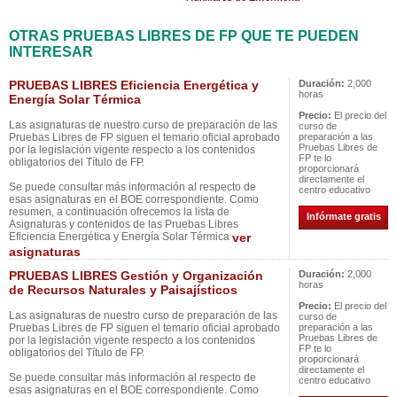
OTRAS PRUEBAS LIBRES DE FP QUE TE PUEDEN
INTERESAR
PRUEBAS LIBRES Eficiencia Energética y
Duración:
2,000
horas
Energía Solar Térmica
Precio:
El precio del
Las asignaturas de nuestro curso de preparación de las
curso de
Pruebas Libres de FP siguen el temario oficial aprobado
preparación a las
Pruebas Libres de
por la legislación vigente respecto a los contenidos
FP te lo
obligatorios del Título de FP.
proporcionará
directamente el
Se puede consultar más información al respecto de
centro educativo
esas asignaturas en el BOE correspondiente. Como
resumen, a continuación ofrecemos la lista de
Infórmate gratis
Asignaturas y contenidos de las Pruebas Libres
Eficiencia Energética y Energía Solar Térmica
ver
asignaturas
PRUEBAS LIBRES Gestión y Organización
Duración:
2,000
horas
de Recursos Naturales y Paisajísticos
Precio:
El precio del
Las asignaturas de nuestro curso de preparación de las
curso de
Pruebas Libres de FP siguen el temario oficial aprobado
preparación a las
Pruebas Libres de
por la legislación vigente respecto a los contenidos
FP te lo
obligatorios del Título de FP.
proporcionará
directamente el
Se puede consultar más información al respecto de
centro educativo
esas asignaturas en el BOE correspondiente. Como