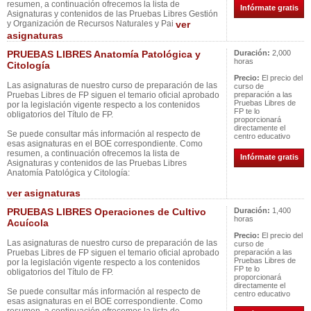
resumen, a continuación ofrecemos la lista de
Infórmate gratis
Asignaturas y contenidos de las Pruebas Libres Gestión
y Organización de Recursos Naturales y Pai
ver
asignaturas
PRUEBAS LIBRES Anatomía Patológica y
Duración:
2,000
horas
Citología
Precio:
El precio del
Las asignaturas de nuestro curso de preparación de las
curso de
Pruebas Libres de FP siguen el temario oficial aprobado
preparación a las
Pruebas Libres de
por la legislación vigente respecto a los contenidos
FP te lo
obligatorios del Título de FP.
proporcionará
directamente el
Se puede consultar más información al respecto de
centro educativo
esas asignaturas en el BOE correspondiente. Como
resumen, a continuación ofrecemos la lista de
Infórmate gratis
Asignaturas y contenidos de las Pruebas Libres
Anatomía Patológica y Citología:
ver asignaturas
PRUEBAS LIBRES Operaciones de Cultivo
Duración:
1,400
horas
Acuícola
Precio:
El precio del
Las asignaturas de nuestro curso de preparación de las
curso de
Pruebas Libres de FP siguen el temario oficial aprobado
preparación a las
Pruebas Libres de
por la legislación vigente respecto a los contenidos
FP te lo
obligatorios del Título de FP.
proporcionará
directamente el
Se puede consultar más información al respecto de
centro educativo
esas asignaturas en el BOE correspondiente. Como