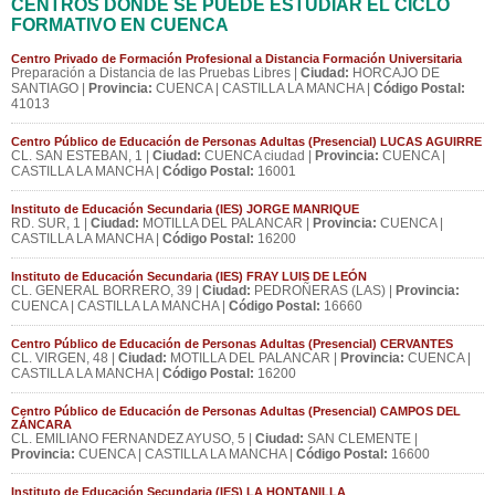
CENTROS DONDE SE PUEDE ESTUDIAR EL CICLO
FORMATIVO EN CUENCA
Centro Privado de Formación Profesional a Distancia Formación Universitaria
Preparación a Distancia de las Pruebas Libres |
Ciudad:
HORCAJO DE
SANTIAGO |
Provincia:
CUENCA | CASTILLA LA MANCHA |
Código Postal:
41013
Centro Público de Educación de Personas Adultas (Presencial) LUCAS AGUIRRE
CL. SAN ESTEBAN, 1 |
Ciudad:
CUENCA ciudad |
Provincia:
CUENCA |
CASTILLA LA MANCHA |
Código Postal:
16001
Instituto de Educación Secundaria (IES) JORGE MANRIQUE
RD. SUR, 1 |
Ciudad:
MOTILLA DEL PALANCAR |
Provincia:
CUENCA |
CASTILLA LA MANCHA |
Código Postal:
16200
Instituto de Educación Secundaria (IES) FRAY LUIS DE LEÓN
CL. GENERAL BORRERO, 39 |
Ciudad:
PEDROÑERAS (LAS) |
Provincia:
CUENCA | CASTILLA LA MANCHA |
Código Postal:
16660
Centro Público de Educación de Personas Adultas (Presencial) CERVANTES
CL. VIRGEN, 48 |
Ciudad:
MOTILLA DEL PALANCAR |
Provincia:
CUENCA |
CASTILLA LA MANCHA |
Código Postal:
16200
Centro Público de Educación de Personas Adultas (Presencial) CAMPOS DEL
ZÁNCARA
CL. EMILIANO FERNANDEZ AYUSO, 5 |
Ciudad:
SAN CLEMENTE |
Provincia:
CUENCA | CASTILLA LA MANCHA |
Código Postal:
16600
Instituto de Educación Secundaria (IES) LA HONTANILLA