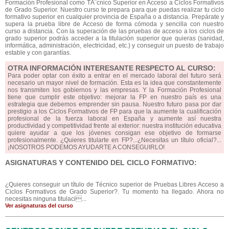
Formación Profesional como TÃ¨cnico Superior en Acceso a Ciclos Formativos
de Grado Superior. Nuestro curso te prepara para que puedas realizar tu ciclo
formativo superior en cualquier provincia de España o a distancia. Prepárate y
supera la prueba libre de Acceso de forma cómoda y sencilla con nuestro
curso a distancia. Con la superación de las pruebas de acceso a los ciclos de
grado superior podrás acceder a la titulación superior que quieras (sanidad,
informática, administración, electricidad, etc.) y conseguir un puesto de trabajo
estable y con garantías.
OTRA INFORMACIÓN INTERESANTE RESPECTO AL CURSO:
Para poder optar con éxito a entrar en el mercado laboral del futuro será
necesario un mayor nivel de formación. Esta es la idea que constantemente
nos transmiten los gobiernos y las empresas. Y la Formación Profesional
tiene que cumplir este objetivo: mejorar la FP en nuestro país es una
estrategia que debemos emprender sin pausa. Nuestro futuro pasa por dar
prestigio a los Ciclos Formativos de FP para que la aumente la cualificación
profesional de la fuerza laboral en España y aumente así nuestra
productividad y competitividad frente al exterior: nuestra institución educativa
quiere ayudar a que los jóvenes consigan ese objetivo de formarse
profesionalmente. ¿Quieres titularte en FP?...¿Necesitas un título oficial?...
¡NOSOTROS PODEMOS AYUDARTE A CONSEGUIRLO!
ASIGNATURAS Y CONTENIDO DEL CICLO FORMATIVO:
¿Quieres conseguir un título de Técnico superior de Pruebas Libres Acceso a
Ciclos Formativos de Grado Superior?. Tu momento ha llegado. Ahora no
necesitas ninguna titulaci...
Ver asignaturas del curso