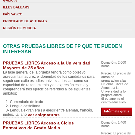
GALICIA
ILLES BALEARS
PAÍS VASCO
PRINCIPADO DE ASTURIAS
REGIÓN DE MURCIA
OTRAS PRUEBAS LIBRES DE FP QUE TE PUEDEN
INTERESAR
PRUEBAS LIBRES Acceso a la Universidad
Duración:
2,000
horas
Mayores de 25 años
La fase general de la prueba tendrá como objetivo
Precio:
El precio del
apreciar la madurez e idoneidad de los candidatos para
curso de
seguir con éxito estudios universitarios, así como su
preparación a las
Pruebas Libres de
capacidad de razonamiento y de expresión escrita y
Acceso a la
comprenderá tres ejercicios referidos a los siguientes
Universidad te lo
ámbitos:
proporcionará
directamente el
1- Comentario de texto
centro educativo
2- Lengua castellana
3- Lengua extranjera ( a elegir entre alemán, francés,
Infórmate gratis
inglés, italiano
ver asignaturas
PRUEBAS LIBRES Acceso a Ciclos
Duración:
1,400
horas
Formativos de Grado Medio
Precio:
El precio del