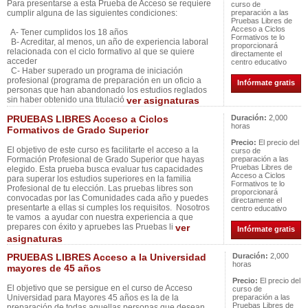
Para presentarse a esta Prueba de Acceso se requiere
curso de
cumplir alguna de las siguientes condiciones:
preparación a las
Pruebas Libres de
Acceso a Ciclos
A- Tener cumplidos los 18 años
Formativos te lo
B- Acreditar, al menos, un año de experiencia laboral
proporcionará
relacionada con el ciclo formativo al que se quiere
directamente el
acceder
centro educativo
C- Haber superado un programa de iniciación
profesional (programa de preparación en un oficio a
Infórmate gratis
personas que han abandonado los estudios reglados
sin haber obtenido una titulació
ver asignaturas
PRUEBAS LIBRES Acceso a Ciclos
Duración:
2,000
horas
Formativos de Grado Superior
Precio:
El precio del
El objetivo de este curso es facilitarte el acceso a la
curso de
Formación Profesional de Grado Superior que hayas
preparación a las
Pruebas Libres de
elegido. Esta prueba busca evaluar tus capacidades
Acceso a Ciclos
para superar los estudios superiores en la familia
Formativos te lo
Profesional de tu elección. Las pruebas libres son
proporcionará
convocadas por las Comunidades cada año y puedes
directamente el
presentarte a ellas si cumples los requisitos. Nosotros
centro educativo
te vamos a ayudar con nuestra experiencia a que
prepares con éxito y apruebes las Pruebas li
ver
Infórmate gratis
asignaturas
PRUEBAS LIBRES Acceso a la Universidad
Duración:
2,000
horas
mayores de 45 años
Precio:
El precio del
El objetivo que se persigue en el curso de Acceso
curso de
Universidad para Mayores 45 años es la de la
preparación a las
Pruebas Libres de
preparación de todas aquellas personas que desean