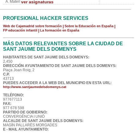
A. Materi
ver asignaturas
PROFESIONAL HACKER SERVICES
Web de Cajamadrid sobre formación
|
Sobre la Educación en España
|
FP educación infantil
|
La formación en España
MÁS DATOS RELEVANTES SOBRE LA CIUDAD DE
SANT JAUME DELS DOMENYS
HABITANTES DE SANT JAUME DELS DOMENYS:
2,450
DIRECCIÓN AYUNTAMIENTO DE SANT JAUME DELS DOMENYS:
Plaça Joan Roig, 2
C.P.
43713
PUEDES ACCEDER A LA WEB DEL MUNICIPIO EN ESTA URL:
http://www.santjaumedelsdomenys.cat
TELÉFONO:
977677113
FAX:
977 678 598
PARTIDO DE GOBIERNO:
CONVERGÈNCIA I UNIÓ
ALCALDE DE SANT JAUME DELS DOMENYS:
MAGÍN PALLARÈS MORGADES
E - MAIL AYUNTAMIENTO: