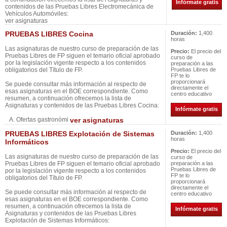
Infórmate gratis
contenidos de las Pruebas Libres Electromecánica de
Vehículos Automóviles:
ver asignaturas
PRUEBAS LIBRES Cocina
Duración:
1,400
horas
Las asignaturas de nuestro curso de preparación de las
Precio:
El precio del
Pruebas Libres de FP siguen el temario oficial aprobado
curso de
por la legislación vigente respecto a los contenidos
preparación a las
obligatorios del Título de FP.
Pruebas Libres de
FP te lo
proporcionará
Se puede consultar más información al respecto de
directamente el
esas asignaturas en el BOE correspondiente. Como
centro educativo
resumen, a continuación ofrecemos la lista de
Asignaturas y contenidos de las Pruebas Libres Cocina:
Infórmate gratis
A. Ofertas gastronómi
ver asignaturas
PRUEBAS LIBRES Explotación de Sistemas
Duración:
1,400
horas
Informáticos
Precio:
El precio del
Las asignaturas de nuestro curso de preparación de las
curso de
Pruebas Libres de FP siguen el temario oficial aprobado
preparación a las
Pruebas Libres de
por la legislación vigente respecto a los contenidos
FP te lo
obligatorios del Título de FP.
proporcionará
directamente el
Se puede consultar más información al respecto de
centro educativo
esas asignaturas en el BOE correspondiente. Como
resumen, a continuación ofrecemos la lista de
Infórmate gratis
Asignaturas y contenidos de las Pruebas Libres
Explotación de Sistemas Informáticos: