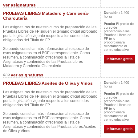
ver asignaturas
PRUEBAS LIBRES Matadero y Carnicería-
Duración:
1,400
horas
Charcutería
Precio:
El precio del
Las asignaturas de nuestro curso de preparación de las
curso de
Pruebas Libres de FP siguen el temario oficial aprobado
preparación a las
Pruebas Libres de
por la legislación vigente respecto a los contenidos
FP te lo
obligatorios del Título de FP.
proporcionará
directamente el
Se puede consultar más información al respecto de
centro educativo
esas asignaturas en el BOE correspondiente. Como
resumen, a continuación ofrecemos la lista de
Infórmate gratis
Asignaturas y contenidos de las Pruebas Libres
Matadero y Carnicería-Charcutería:
&nb
ver asignaturas
PRUEBAS LIBRES Aceites de Oliva y Vinos
Duración:
1,400
horas
Las asignaturas de nuestro curso de preparación de las
Precio:
El precio del
Pruebas Libres de FP siguen el temario oficial aprobado
curso de
por la legislación vigente respecto a los contenidos
preparación a las
obligatorios del Título de FP.
Pruebas Libres de
FP te lo
proporcionará
Se puede consultar más información al respecto de
directamente el
esas asignaturas en el BOE correspondiente. Como
centro educativo
resumen, a continuación ofrecemos la lista de
Asignaturas y contenidos de las Pruebas Libres Aceites
Infórmate gratis
de Oliva y Vinos: