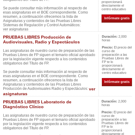
proporcionará
directamente el
Se puede consultar más información al respecto de
centro educativo
esas asignaturas en el BOE correspondiente. Como
resumen, a continuación ofrecemos la lista de
Infórmate gratis
Asignaturas y contenidos de las Pruebas Libres
Sistemas de Regulación y Control Automáticos:
ver asignaturas
PRUEBAS LIBRES Producción de
Duración:
2,000
horas
Audiovisuales, Radio y Espectáculos
Precio:
El precio del
Las asignaturas de nuestro curso de preparación de las
curso de
Pruebas Libres de FP siguen el temario oficial aprobado
preparación a las
Pruebas Libres de
por la legislación vigente respecto a los contenidos
FP te lo
obligatorios del Título de FP.
proporcionará
directamente el
Se puede consultar más información al respecto de
centro educativo
esas asignaturas en el BOE correspondiente. Como
resumen, a continuación ofrecemos la lista de
Infórmate gratis
Asignaturas y contenidos de las Pruebas Libres
Producción de Audiovisuales Radio y Espectáculos:
ver
asignaturas
PRUEBAS LIBRES Laboratorio de
Duración:
2,000
horas
Diagnóstico Clínico
Precio:
El precio del
Las asignaturas de nuestro curso de preparación de las
curso de
Pruebas Libres de FP siguen el temario oficial aprobado
preparación a las
Pruebas Libres de
por la legislación vigente respecto a los contenidos
FP te lo
obligatorios del Título de FP.
proporcionará
directamente el