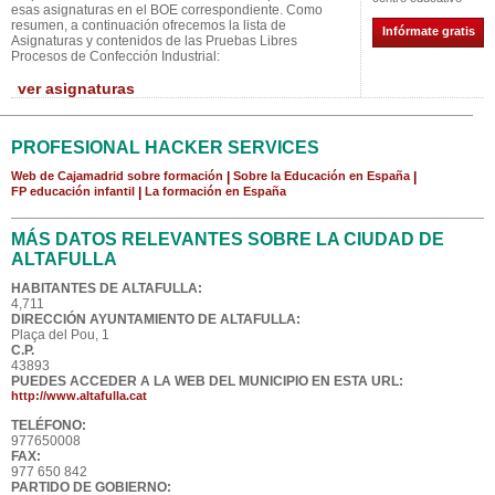
esas asignaturas en el BOE correspondiente. Como
resumen, a continuación ofrecemos la lista de
Infórmate gratis
Asignaturas y contenidos de las Pruebas Libres
Procesos de Confección Industrial:
ver asignaturas
PROFESIONAL HACKER SERVICES
Web de Cajamadrid sobre formación
|
Sobre la Educación en España
|
FP educación infantil
|
La formación en España
MÁS DATOS RELEVANTES SOBRE LA CIUDAD DE
ALTAFULLA
HABITANTES DE ALTAFULLA:
4,711
DIRECCIÓN AYUNTAMIENTO DE ALTAFULLA:
Plaça del Pou, 1
C.P.
43893
PUEDES ACCEDER A LA WEB DEL MUNICIPIO EN ESTA URL:
http://www.altafulla.cat
TELÉFONO:
977650008
FAX:
977 650 842
PARTIDO DE GOBIERNO: