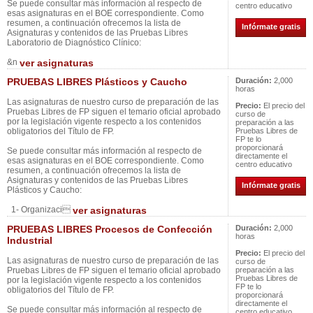
Se puede consultar más información al respecto de
centro educativo
esas asignaturas en el BOE correspondiente. Como
resumen, a continuación ofrecemos la lista de
Infórmate gratis
Asignaturas y contenidos de las Pruebas Libres
Laboratorio de Diagnóstico Clínico:
&n
ver asignaturas
PRUEBAS LIBRES Plásticos y Caucho
Duración:
2,000
horas
Las asignaturas de nuestro curso de preparación de las
Precio:
El precio del
Pruebas Libres de FP siguen el temario oficial aprobado
curso de
por la legislación vigente respecto a los contenidos
preparación a las
obligatorios del Título de FP.
Pruebas Libres de
FP te lo
proporcionará
Se puede consultar más información al respecto de
directamente el
esas asignaturas en el BOE correspondiente. Como
centro educativo
resumen, a continuación ofrecemos la lista de
Asignaturas y contenidos de las Pruebas Libres
Infórmate gratis
Plásticos y Caucho:
1- Organizaci
ver asignaturas
PRUEBAS LIBRES Procesos de Confección
Duración:
2,000
horas
Industrial
Precio:
El precio del
Las asignaturas de nuestro curso de preparación de las
curso de
Pruebas Libres de FP siguen el temario oficial aprobado
preparación a las
Pruebas Libres de
por la legislación vigente respecto a los contenidos
FP te lo
obligatorios del Título de FP.
proporcionará
directamente el
Se puede consultar más información al respecto de
centro educativo