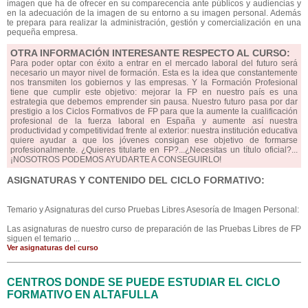
imagen que ha de ofrecer en su comparecencia ante públicos y audiencias y
en la adecuación de la imagen de su entorno a su imagen personal. Además
te prepara para realizar la administración, gestión y comercialización en una
pequeña empresa.
OTRA INFORMACIÓN INTERESANTE RESPECTO AL CURSO:
Para poder optar con éxito a entrar en el mercado laboral del futuro será
necesario un mayor nivel de formación. Esta es la idea que constantemente
nos transmiten los gobiernos y las empresas. Y la Formación Profesional
tiene que cumplir este objetivo: mejorar la FP en nuestro país es una
estrategia que debemos emprender sin pausa. Nuestro futuro pasa por dar
prestigio a los Ciclos Formativos de FP para que la aumente la cualificación
profesional de la fuerza laboral en España y aumente así nuestra
productividad y competitividad frente al exterior: nuestra institución educativa
quiere ayudar a que los jóvenes consigan ese objetivo de formarse
profesionalmente. ¿Quieres titularte en FP?...¿Necesitas un título oficial?...
¡NOSOTROS PODEMOS AYUDARTE A CONSEGUIRLO!
ASIGNATURAS Y CONTENIDO DEL CICLO FORMATIVO:
Temario y Asignaturas del curso Pruebas Libres Asesoría de Imagen Personal:
Las asignaturas de nuestro curso de preparación de las Pruebas Libres de FP
siguen el temario ...
Ver asignaturas del curso
CENTROS DONDE SE PUEDE ESTUDIAR EL CICLO
FORMATIVO EN ALTAFULLA