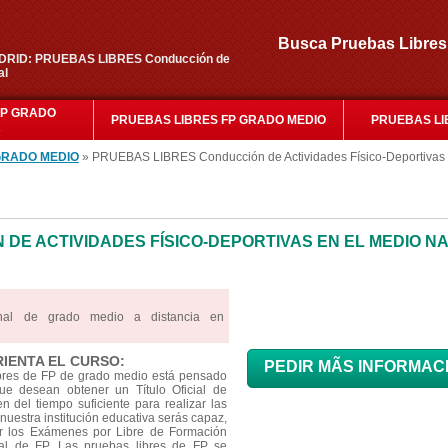
Busca Pruebas Libr
ADRID: PRUEBAS LIBRES Conducción de
al
FP GRADO
PRUEBAS LIBRES FP GRADO MEDIO
PRUEBAS LI
R
GRADO MEDIO
» PRUEBAS LIBRES Conducción de Actividades Físico-Deportivas 
DE ACTIVIDADES FÍSICO-DEPORTIVAS EN EL MEDIO N
onal de grado medio a distancia en
RIENTA EL CURSO:
PEDIR MÃS INFORMAC
ibres de FP de grado medio está pensado
e desean obtener un Título Oficial de
 del tiempo suficiente para realizar las
nuestra institución educativa serás capaz,
ar los Exámenes por Libre de Formación
cial de FP. Las pruebas libres de FP se