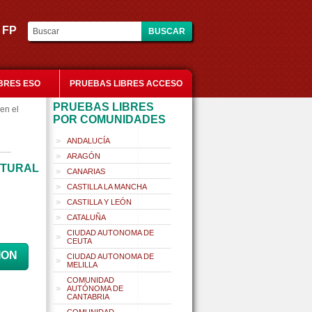
es FP
BRES ESO
PRUEBAS LIBRES ACCESO
PRUEBAS LIBRES
en el
POR COMUNIDADES
ANDALUCÍA
ARAGÓN
ATURAL
CANARIAS
CASTILLA LA MANCHA
CASTILLA Y LEÓN
CATALUÑA
CIUDAD AUTONOMA DE
CEUTA
ION
CIUDAD AUTONOMA DE
MELILLA
COMUNIDAD
AUTÓNOMA DE
CANTABRIA