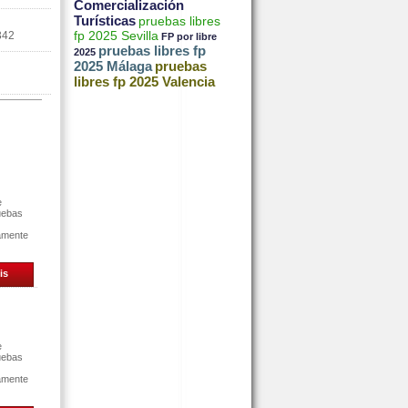
Comercialización
Turísticas
pruebas libres
fp 2025 Sevilla
342
FP por libre
pruebas libres fp
2025
2025 Málaga
pruebas
libres fp 2025 Valencia
e
uebas
tamente
is
e
uebas
tamente