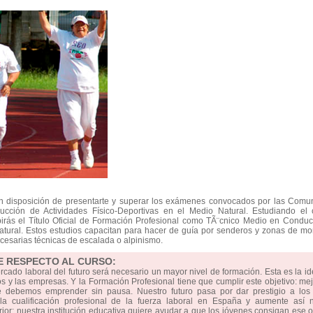
en disposición de presentarte y superar los exámenes convocados por las Comu
ción de Actividades Físico-Deportivas en el Medio Natural. Estudiando el 
irás el Título Oficial de Formación Profesional como TÃ¨cnico Medio en Conduc
Natural. Estos estudios capacitan para hacer de guía por senderos y zonas de m
ecesarias técnicas de escalada o alpinismo.
E RESPECTO AL CURSO:
ercado laboral del futuro será necesario un mayor nivel de formación. Esta es la i
 y las empresas. Y la Formación Profesional tiene que cumplir este objetivo: mej
e debemos emprender sin pausa. Nuestro futuro pasa por dar prestigio a los 
 cualificación profesional de la fuerza laboral en España y aumente así n
erior: nuestra institución educativa quiere ayudar a que los jóvenes consigan ese o