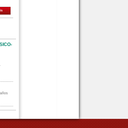
is
SICO-
.
 años