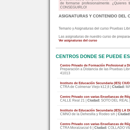
de formarse profesionalmente. ¿Quieres 
CONSEGUIRLO!
ASIGNATURAS Y CONTENIDO DEL 
Temario y Asignaturas del curso Pruebas Lib
Las asignaturas de nuestro curso de preparaci
Ver asignaturas del curso
CENTROS DONDE SE PUEDE ES
Centro Privado de Formación Profesional a Di
Preparación a Distancia de las Pruebas Libr
41013
Instituto de Educación Secundaria (IES) C
CTRA de Colmenar Viejo k12,8 |
Ciudad:
MA
Centro Privado con varias Enseñanzas de Ré
CALLE Real 21 |
Ciudad:
SOTO DEL REAL 
Instituto de Educación Secundaria (IES) LA
CMNO de la Dehesilla y Rodeo s/n |
Ciudad
Centro Privado con varias Enseñanzas de R
CTRA Moralzarzal 6 |
Ciudad:
COLLADO VIL