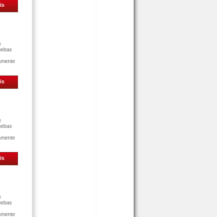
is
e
uebas
tamente
is
e
uebas
tamente
is
e
uebas
tamente