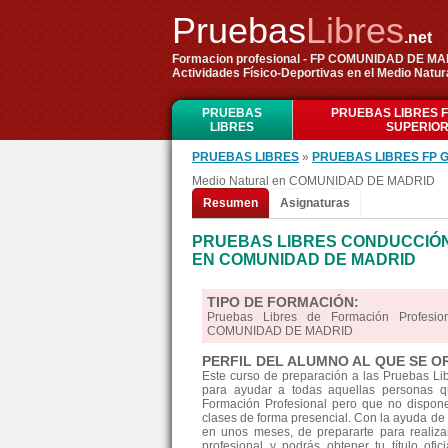
Pruebas
Libres
.net
Formacion profesional - FP COMUNIDAD DE M
Actividades Físico-Deportivas en el Medio Natur
PRUEBAS
PRUEBAS LIBRES 
LIBRES
SUPERIO
PRUEBAS LIBRES
»
PRUEBAS LIBRES FP 
Medio Natural en COMUNIDAD DE MADRID
Resumen
Asignaturas
PRUEBAS LIBRES CONDUCCIÓN 
EN COMUNIDAD DE MADRID
TIPO DE FORMACIÓN:
Pruebas Libres de Formación Profesi
COMUNIDAD DE MADRID
PERFIL DEL ALUMNO AL QUE SE O
Este curso de preparación a las Pruebas L
para ayudar a todas aquellas personas qu
Formación Profesional pero que no disponen
clases de forma presencial. Con la ayuda de 
en unos meses, de prepararte para realiz
profesional y podrás obtener tu título ofi