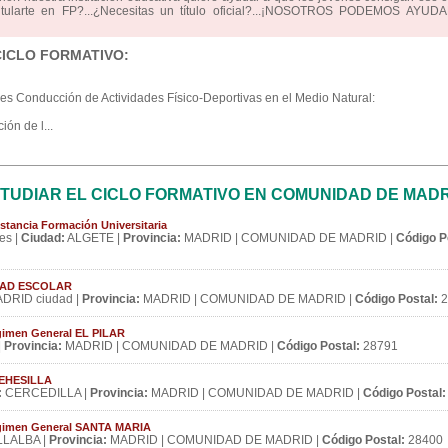
titularte en FP?...¿Necesitas un título oficial?...¡NOSOTROS PODEMOS AYUD
CICLO FORMATIVO:
res Conducción de Actividades Físico-Deportivas en el Medio Natural:
ón de l...
TUDIAR EL CICLO FORMATIVO EN COMUNIDAD DE MAD
stancia Formación Universitaria
es |
Ciudad:
ALGETE |
Provincia:
MADRID | COMUNIDAD DE MADRID |
Código P
IUDAD ESCOLAR
DRID ciudad |
Provincia:
MADRID | COMUNIDAD DE MADRID |
Código Postal:
2
gimen General EL PILAR
|
Provincia:
MADRID | COMUNIDAD DE MADRID |
Código Postal:
28791
 DEHESILLA
:
CERCEDILLA |
Provincia:
MADRID | COMUNIDAD DE MADRID |
Código Postal:
égimen General SANTA MARIA
LALBA |
Provincia:
MADRID | COMUNIDAD DE MADRID |
Código Postal:
28400