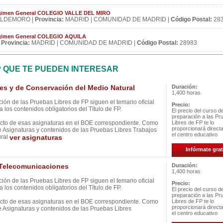
Régimen General COLEGIO VALLE DEL MIRO
LDEMORO |
Provincia:
MADRID | COMUNIDAD DE MADRID |
Código Postal:
28
Régimen General COLEGIO AQUILA
|
Provincia:
MADRID | COMUNIDAD DE MADRID |
Código Postal:
28983
P QUE TE PUEDEN INTERESAR
s y de Conservación del Medio Natural
Duración:
1,400 horas
ión de las Pruebas Libres de FP siguen el temario oficial
Precio:
 los contenidos obligatorios del Título de FP.
El precio del curso d
preparación a las Pr
ecto de esas asignaturas en el BOE correspondiente. Como
Libres de FP te lo
proporcionará direc
e Asignaturas y contenidos de las Pruebas Libres Trabajos
el centro educativo
ural
ver asignaturas
Infórmate grat
Telecomunicaciones
Duración:
1,400 horas
ión de las Pruebas Libres de FP siguen el temario oficial
Precio:
 los contenidos obligatorios del Título de FP.
El precio del curso d
preparación a las Pr
ecto de esas asignaturas en el BOE correspondiente. Como
Libres de FP te lo
proporcionará direc
e Asignaturas y contenidos de las Pruebas Libres
el centro educativo