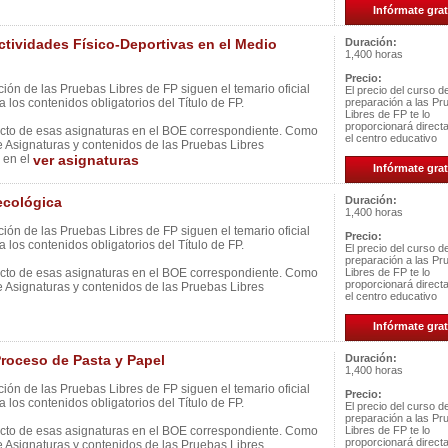
Infórmate grat
ividades Físico-Deportivas en el Medio
Duración:
1,400 horas
Precio:
ión de las Pruebas Libres de FP siguen el temario oficial
El precio del curso d
 los contenidos obligatorios del Título de FP.
preparación a las Pr
Libres de FP te lo
proporcionará direc
ecto de esas asignaturas en el BOE correspondiente. Como
el centro educativo
e Asignaturas y contenidos de las Pruebas Libres
 en el
ver asignaturas
Infórmate grat
cológica
Duración:
1,400 horas
ión de las Pruebas Libres de FP siguen el temario oficial
Precio:
 los contenidos obligatorios del Título de FP.
El precio del curso d
preparación a las Pr
ecto de esas asignaturas en el BOE correspondiente. Como
Libres de FP te lo
proporcionará direc
e Asignaturas y contenidos de las Pruebas Libres
el centro educativo
Infórmate grat
oceso de Pasta y Papel
Duración:
1,400 horas
ión de las Pruebas Libres de FP siguen el temario oficial
Precio:
 los contenidos obligatorios del Título de FP.
El precio del curso d
preparación a las Pr
ecto de esas asignaturas en el BOE correspondiente. Como
Libres de FP te lo
proporcionará direc
e Asignaturas y contenidos de las Pruebas Libres