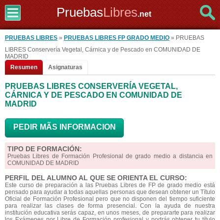
Pruebas
Libres
.net
PRUEBAS LIBRES
»
PRUEBAS LIBRES FP GRADO MEDIO
» PRUEBAS
LIBRES Conservería Vegetal, Cárnica y de Pescado en COMUNIDAD DE
MADRID
Resumen
Asignaturas
PRUEBAS LIBRES CONSERVERÍA VEGETAL,
CÁRNICA Y DE PESCADO EN COMUNIDAD DE
MADRID
PEDIR MÃS INFORMACION
TIPO DE FORMACIÓN:
Pruebas Libres de Formación Profesional de grado medio a distancia en
COMUNIDAD DE MADRID
PERFIL DEL ALUMNO AL QUE SE ORIENTA EL CURSO:
Este curso de preparación a las Pruebas Libres de FP de grado medio está
pensado para ayudar a todas aquellas personas que desean obtener un Título
Oficial de Formación Profesional pero que no disponen del tiempo suficiente
para realizar las clases de forma presencial. Con la ayuda de nuestra
institución educativa serás capaz, en unos meses, de prepararte para realizar
los Exámenes por Libre de Formación profesional y podrás obtener tu título