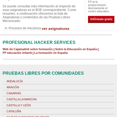
FP te lo
proporcionará
Se puede consultar más información al respecto de
directamente el
esas asignaturas en el BOE correspondiente. Como
centro educativo
resumen, a continuación ofrecemos la lista de
Asignaturas y contenidos de las Pruebas Libres
Infórmate gratis
Mecanizado:
A- Procesos de mecaniza
ver asignaturas
PROFESIONAL HACKER SERVICES
Web de Cajamadrid sobre formación
|
Sobre la Educación en España
|
FP educación infantil
|
La formación en España
PRUEBAS LIBRES POR COMUNIDADES
ANDALUCÍA
ARAGÓN
CANARIAS
CASTILLA LA MANCHA
CASTILLA Y LEÓN
CATALUÑA