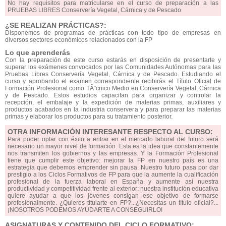
No hay requisitos para matricularse en el curso de preparación a las
PRUEBAS LIBRES Conservería Vegetal, Cárnica y de Pescado
¿SE REALIZAN PRÁCTICAS?:
Disponemos de programas de prácticas con todo tipo de empresas en
diversos sectores económicos relacionados con la FP
Lo que aprenderás
Con la preparación de este curso estarás en disposición de presentarte y
superar los exámenes convocados por las Comunidades Autónomas para las
Pruebas Libres Conservería Vegetal, Cárnica y de Pescado. Estudiando el
curso y aprobando el examen correspondiente recibirás el Título Oficial de
Formación Profesional como TÃ¨cnico Medio en Conservería Vegetal, Cárnica
y de Pescado. Estos estudios capacitan para organizar y controlar la
recepción, el embalaje y la expedición de materias primas, auxiliares y
productos acabados en la industria conservera y para preparar las materias
primas y elaborar los productos para su tratamiento posterior.
OTRA INFORMACIÓN INTERESANTE RESPECTO AL CURSO:
Para poder optar con éxito a entrar en el mercado laboral del futuro será
necesario un mayor nivel de formación. Esta es la idea que constantemente
nos transmiten los gobiernos y las empresas. Y la Formación Profesional
tiene que cumplir este objetivo: mejorar la FP en nuestro país es una
estrategia que debemos emprender sin pausa. Nuestro futuro pasa por dar
prestigio a los Ciclos Formativos de FP para que la aumente la cualificación
profesional de la fuerza laboral en España y aumente así nuestra
productividad y competitividad frente al exterior: nuestra institución educativa
quiere ayudar a que los jóvenes consigan ese objetivo de formarse
profesionalmente. ¿Quieres titularte en FP?...¿Necesitas un título oficial?...
¡NOSOTROS PODEMOS AYUDARTE A CONSEGUIRLO!
ASIGNATURAS Y CONTENIDO DEL CICLO FORMATIVO: