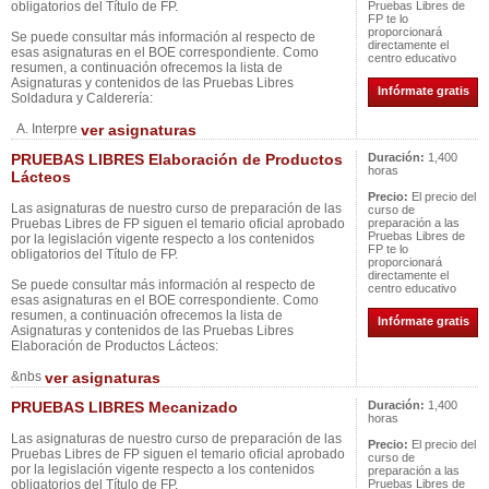
obligatorios del Título de FP.
Pruebas Libres de
FP te lo
proporcionará
Se puede consultar más información al respecto de
directamente el
esas asignaturas en el BOE correspondiente. Como
centro educativo
resumen, a continuación ofrecemos la lista de
Asignaturas y contenidos de las Pruebas Libres
Infórmate gratis
Soldadura y Calderería:
A. Interpre
ver asignaturas
PRUEBAS LIBRES Elaboración de Productos
Duración:
1,400
horas
Lácteos
Precio:
El precio del
Las asignaturas de nuestro curso de preparación de las
curso de
Pruebas Libres de FP siguen el temario oficial aprobado
preparación a las
Pruebas Libres de
por la legislación vigente respecto a los contenidos
FP te lo
obligatorios del Título de FP.
proporcionará
directamente el
Se puede consultar más información al respecto de
centro educativo
esas asignaturas en el BOE correspondiente. Como
resumen, a continuación ofrecemos la lista de
Infórmate gratis
Asignaturas y contenidos de las Pruebas Libres
Elaboración de Productos Lácteos:
&nbs
ver asignaturas
PRUEBAS LIBRES Mecanizado
Duración:
1,400
horas
Las asignaturas de nuestro curso de preparación de las
Precio:
El precio del
Pruebas Libres de FP siguen el temario oficial aprobado
curso de
por la legislación vigente respecto a los contenidos
preparación a las
obligatorios del Título de FP.
Pruebas Libres de