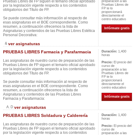
Pruebas Libres de FP siguen el temario oficial aprobado
preparación a las
Pruebas Libres de
por la legislación vigente respecto a los contenidos
FP te lo
obligatorios del Título de FP.
proporcionará
directamente el
Se puede consultar más información al respecto de
centro educativo
esas asignaturas en el BOE correspondiente. Como
resumen, a continuación ofrecemos la lista de
Infórmate gratis
Asignaturas y contenidos de las Pruebas Libres Estética
Personal Decorativa:
&
ver asignaturas
PRUEBAS LIBRES Farmacia y Parafarmacia
Duración:
1,400
horas
Las asignaturas de nuestro curso de preparación de las
Precio:
El precio del
Pruebas Libres de FP siguen el temario oficial aprobado
curso de
por la legislación vigente respecto a los contenidos
preparación a las
obligatorios del Título de FP.
Pruebas Libres de
FP te lo
proporcionará
Se puede consultar más información al respecto de
directamente el
esas asignaturas en el BOE correspondiente. Como
centro educativo
resumen, a continuación ofrecemos la lista de
Asignaturas y contenidos de las Pruebas Libres
Infórmate gratis
Farmacia y Parafarmacia:
A. D
ver asignaturas
PRUEBAS LIBRES Soldadura y Calderería
Duración:
1,400
horas
Las asignaturas de nuestro curso de preparación de las
Precio:
El precio del
Pruebas Libres de FP siguen el temario oficial aprobado
curso de
por la legislación vigente respecto a los contenidos
preparación a las