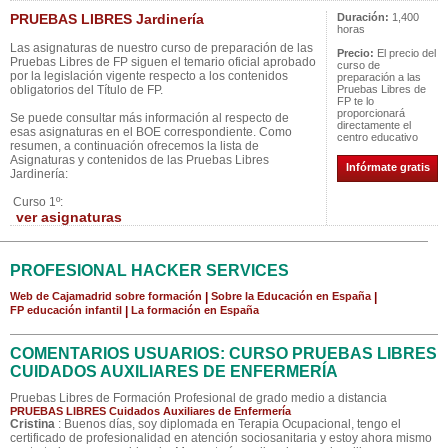
PRUEBAS LIBRES Jardinería
Duración:
1,400
horas
Las asignaturas de nuestro curso de preparación de las
Precio:
El precio del
Pruebas Libres de FP siguen el temario oficial aprobado
curso de
por la legislación vigente respecto a los contenidos
preparación a las
obligatorios del Título de FP.
Pruebas Libres de
FP te lo
proporcionará
Se puede consultar más información al respecto de
directamente el
esas asignaturas en el BOE correspondiente. Como
centro educativo
resumen, a continuación ofrecemos la lista de
Asignaturas y contenidos de las Pruebas Libres
Infórmate gratis
Jardinería:
Curso 1º:
ver asignaturas
PROFESIONAL HACKER SERVICES
Web de Cajamadrid sobre formación
|
Sobre la Educación en España
|
FP educación infantil
|
La formación en España
COMENTARIOS USUARIOS: CURSO PRUEBAS LIBRES
CUIDADOS AUXILIARES DE ENFERMERÍA
Pruebas Libres de Formación Profesional de grado medio a distancia
PRUEBAS LIBRES Cuidados Auxiliares de Enfermería
Cristina
: Buenos días, soy diplomada en Terapia Ocupacional, tengo el
certificado de profesionalidad en atención sociosanitaria y estoy ahora mismo