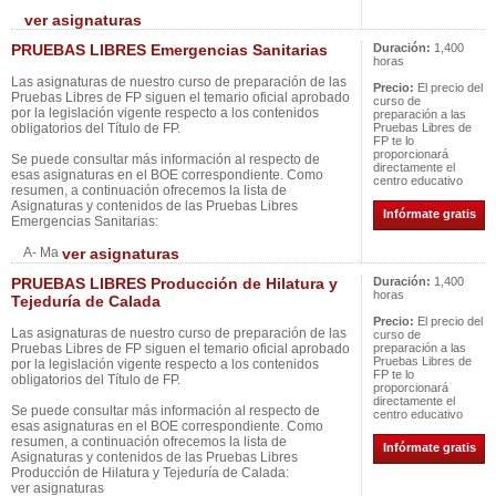
ver asignaturas
PRUEBAS LIBRES Emergencias Sanitarias
Duración:
1,400
horas
Las asignaturas de nuestro curso de preparación de las
Precio:
El precio del
Pruebas Libres de FP siguen el temario oficial aprobado
curso de
por la legislación vigente respecto a los contenidos
preparación a las
obligatorios del Título de FP.
Pruebas Libres de
FP te lo
proporcionará
Se puede consultar más información al respecto de
directamente el
esas asignaturas en el BOE correspondiente. Como
centro educativo
resumen, a continuación ofrecemos la lista de
Asignaturas y contenidos de las Pruebas Libres
Infórmate gratis
Emergencias Sanitarias:
A- Ma
ver asignaturas
PRUEBAS LIBRES Producción de Hilatura y
Duración:
1,400
horas
Tejeduría de Calada
Precio:
El precio del
Las asignaturas de nuestro curso de preparación de las
curso de
Pruebas Libres de FP siguen el temario oficial aprobado
preparación a las
Pruebas Libres de
por la legislación vigente respecto a los contenidos
FP te lo
obligatorios del Título de FP.
proporcionará
directamente el
Se puede consultar más información al respecto de
centro educativo
esas asignaturas en el BOE correspondiente. Como
resumen, a continuación ofrecemos la lista de
Infórmate gratis
Asignaturas y contenidos de las Pruebas Libres
Producción de Hilatura y Tejeduría de Calada:
ver asignaturas