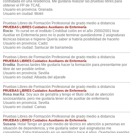
contratada en una residencia. Me gustaría realizar las pruebas libres para
obtener el FP de TCAE.
Usuario en provincia: Granada
Usuario en ciudad: Motril
Pruebas Libres de Formación Profesional de grado medio a distancia
PRUEBAS LIBRES Cuidados Auxiliares de Enfermería
Rocio
: Yo cursé en el instituto Cristóbal colón en el año 2000/2001 hice
Auxiliar en Enfermería pero no lo pude terminar quedándome 2 asignaturas
técnicas básicas e higiene Quería saber si habría posibilidad de hacerlo
Usuario en provincia: Cadiz
Usuario en ciudad: Sanlucar de barrameda
Pruebas Libres de Formación Profesional de grado medio a distancia
PRUEBAS LIBRES Cuidados Auxiliares de Enfermería
Erodita
: Buenas tardes Me gustaría hacer la formación para presentarme por
libre de ser posible online..
Usuario en provincia: Sevilla
Usuario en ciudad: Albaida del aljarafe
Pruebas Libres de Formación Profesional de grado medio a distancia
PRUEBAS LIBRES Cuidados Auxiliares de Enfermería
Rosa marÃ­a
: Soy aux de geriatría y tengo el título oficial de atención
sociosanitaria, pero me gustaría tener el de auxiliar de enfermería
Usuario en provincia: Sevilla
Usuario en ciudad: Camas
Pruebas Libres de Formación Profesional de grado medio a distancia
PRUEBAS LIBRES Cuidados Auxiliares de Enfermería
Susana
: Hola! Tengo un grado medio de técnico en atención a personas en
situación de dependencia, y me gustaría saber qué asignaturas me
convalidan. Estoy trabajando en un geriátrico hace 4 años. Quedarían exentas