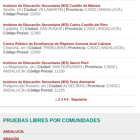
Instituto de Educación Secundaria (IES) Castillo de Matrera
Sevilla, 16 |
Ciudad:
VILLAMARTIN |
Provincia:
CADIZ | ANDALUCÍA |
Código Postal:
11650
Instituto de Educación Secundaria (IES) Carlos Castilla del Pino
Castiella, 5 |
Ciudad:
SAN ROQUE |
Provincia:
CADIZ | ANDALUCÍA |
Código Postal:
11360
Centro Público de Enseñanzas de Régimen General José Cabrera
Chipiona, s/n |
Ciudad:
TREBUJENA |
Provincia:
CADIZ | ANDALUCÍA |
Código Postal:
11560
Instituto de Educación Secundaria (IES) Sancti Petri
La Magdalena, s/n |
Ciudad:
SAN FERNANDO |
Provincia:
CADIZ |
ANDALUCÍA |
Código Postal:
11100
Instituto de Educación Secundaria (IES) Torre Almirante
Polígono del Rosario, s/n |
Ciudad:
ALGECIRAS |
Provincia:
CADIZ |
ANDALUCÍA |
Código Postal:
11205
1
2
3
4
5
Siguiente
PRUEBAS LIBRES POR COMUNIDADES
ANDALUCÍA
ARAGÓN