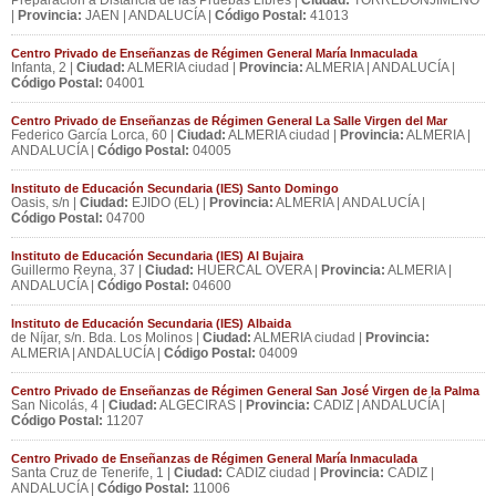
Preparación a Distancia de las Pruebas Libres |
Ciudad:
TORREDONJIMENO
|
Provincia:
JAEN | ANDALUCÍA |
Código Postal:
41013
Centro Privado de Enseñanzas de Régimen General María Inmaculada
Infanta, 2 |
Ciudad:
ALMERIA ciudad |
Provincia:
ALMERIA | ANDALUCÍA |
Código Postal:
04001
Centro Privado de Enseñanzas de Régimen General La Salle Virgen del Mar
Federico García Lorca, 60 |
Ciudad:
ALMERIA ciudad |
Provincia:
ALMERIA |
ANDALUCÍA |
Código Postal:
04005
Instituto de Educación Secundaria (IES) Santo Domingo
Oasis, s/n |
Ciudad:
EJIDO (EL) |
Provincia:
ALMERIA | ANDALUCÍA |
Código Postal:
04700
Instituto de Educación Secundaria (IES) Al Bujaira
Guillermo Reyna, 37 |
Ciudad:
HUERCAL OVERA |
Provincia:
ALMERIA |
ANDALUCÍA |
Código Postal:
04600
Instituto de Educación Secundaria (IES) Albaida
de Níjar, s/n. Bda. Los Molinos |
Ciudad:
ALMERIA ciudad |
Provincia:
ALMERIA | ANDALUCÍA |
Código Postal:
04009
Centro Privado de Enseñanzas de Régimen General San José Virgen de la Palma
San Nicolás, 4 |
Ciudad:
ALGECIRAS |
Provincia:
CADIZ | ANDALUCÍA |
Código Postal:
11207
Centro Privado de Enseñanzas de Régimen General María Inmaculada
Santa Cruz de Tenerife, 1 |
Ciudad:
CADIZ ciudad |
Provincia:
CADIZ |
ANDALUCÍA |
Código Postal:
11006