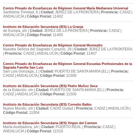
Centro Privado de Enseñanzas de Régimen General María Medianera Universal
Santísima Trinidad, 6 |
Ciudad:
JEREZ DE LA FRONTERA |
Provincia:
CADIZ |
ANDALUCÍA |
Código Postal:
11402
Instituto de Educación Secundaria (IES) La Granja
de Europa, s/n |
Ciudad:
JEREZ DE LA FRONTERA |
Provincia:
CADIZ |
ANDALUCÍA |
Código Postal:
11405
Centro Privado de Enseñanzas de Régimen General Montealto
Nuestra Señora del Sagrado Corazón, 26 |
Ciudad:
JEREZ DE LA FRONTERA
|
Provincia:
CADIZ | ANDALUCÍA |
Código Postal:
11407
Centro Privado de Enseñanzas de Régimen General Escuelas Profesionales de la
Sagrada Familia San Luis
San Luis Gonzaga, 1 |
Ciudad:
PUERTO DE SANTA MARIA (EL) |
Provincia:
CADIZ | ANDALUCÍA |
Código Postal:
11500
Instituto de Educación Secundaria (IES) Pedro Muñoz Seca
de la Estación, s/n |
Ciudad:
PUERTO DE SANTA MARIA (EL) |
Provincia:
CADIZ | ANDALUCÍA |
Código Postal:
11500
Instituto de Educación Secundaria (IES) Cornelio Balbo
Nuevo Mundo, s/n |
Ciudad:
CADIZ ciudad |
Provincia:
CADIZ | ANDALUCÍA |
Código Postal:
11004
Instituto de Educación Secundaria (IES) Virgen del Carmen
María Auxiliadora, s/n |
Ciudad:
PUERTO REAL |
Provincia:
CADIZ |
ANDALUCÍA |
Código Postal:
11510