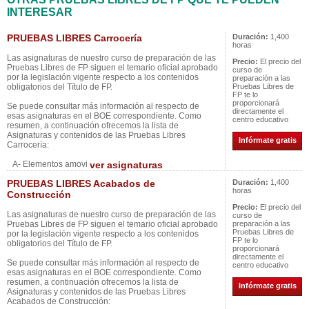
INTERESAR
PRUEBAS LIBRES Carrocería
Duración:
1,400
horas
Las asignaturas de nuestro curso de preparación de las
Precio:
El precio del
Pruebas Libres de FP siguen el temario oficial aprobado
curso de
por la legislación vigente respecto a los contenidos
preparación a las
obligatorios del Título de FP.
Pruebas Libres de
FP te lo
proporcionará
Se puede consultar más información al respecto de
directamente el
esas asignaturas en el BOE correspondiente. Como
centro educativo
resumen, a continuación ofrecemos la lista de
Asignaturas y contenidos de las Pruebas Libres
Infórmate gratis
Carrocería:
A- Elementos amovi
ver asignaturas
PRUEBAS LIBRES Acabados de
Duración:
1,400
horas
Construcción
Precio:
El precio del
Las asignaturas de nuestro curso de preparación de las
curso de
Pruebas Libres de FP siguen el temario oficial aprobado
preparación a las
Pruebas Libres de
por la legislación vigente respecto a los contenidos
FP te lo
obligatorios del Título de FP.
proporcionará
directamente el
Se puede consultar más información al respecto de
centro educativo
esas asignaturas en el BOE correspondiente. Como
resumen, a continuación ofrecemos la lista de
Infórmate gratis
Asignaturas y contenidos de las Pruebas Libres
Acabados de Construcción: