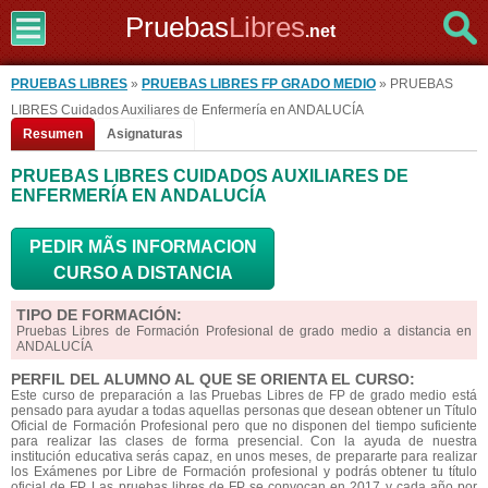
Pruebas
Libres
.net
PRUEBAS LIBRES
»
PRUEBAS LIBRES FP GRADO MEDIO
» PRUEBAS
LIBRES Cuidados Auxiliares de Enfermería en ANDALUCÍA
Resumen
Asignaturas
PRUEBAS LIBRES CUIDADOS AUXILIARES DE
ENFERMERÍA EN ANDALUCÍA
PEDIR MÃS INFORMACION
CURSO A DISTANCIA
TIPO DE FORMACIÓN:
Pruebas Libres de Formación Profesional de grado medio a distancia en
ANDALUCÍA
PERFIL DEL ALUMNO AL QUE SE ORIENTA EL CURSO:
Este curso de preparación a las Pruebas Libres de FP de grado medio está
pensado para ayudar a todas aquellas personas que desean obtener un Título
Oficial de Formación Profesional pero que no disponen del tiempo suficiente
para realizar las clases de forma presencial. Con la ayuda de nuestra
institución educativa serás capaz, en unos meses, de prepararte para realizar
los Exámenes por Libre de Formación profesional y podrás obtener tu título
oficial de FP. Las pruebas libres de FP se convocan en 2017 y cada año por