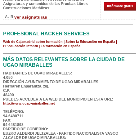
Asignaturas y contenidos de las Pruebas Libres
Infórmate gratis
Construcciones Metálicas:
A. R
ver asignaturas
PROFESIONAL HACKER SERVICES
Web de Cajamadrid sobre formación
|
Sobre la Educación en España
|
FP educación infantil
|
La formación en España
MÁS DATOS RELEVANTES SOBRE LA CIUDAD DE
UGAO MIRABALLES
HABITANTES DE UGAO MIRABALLES:
4,050
DIRECCIÓN AYUNTAMIENTO DE UGAO MIRABALLES:
Herriaren Enparantza, z/g.
C.P.
48490
PUEDES ACCEDER A LA WEB DEL MUNICIPIO EN ESTA URL:
http://www.ugao-miraballes.net
TELÉFONO:
94 6480711
FAX:
94 6481893
PARTIDO DE GOBIERNO:
EUZKO ALDERDI JELTZALEA - PARTIDO NACIONALISTA VASCO
ALCALDE DE UGAO MIRABALLES: