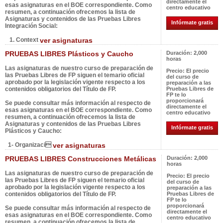
directamente el
esas asignaturas en el BOE correspondiente. Como
centro educativo
resumen, a continuación ofrecemos la lista de
Asignaturas y contenidos de las Pruebas Libres
Infórmate gratis
Integración Social:
1. Context
ver asignaturas
PRUEBAS LIBRES Plásticos y Caucho
Duración:
2,000
horas
Las asignaturas de nuestro curso de preparación de
Precio:
El precio
las Pruebas Libres de FP siguen el temario oficial
del curso de
aprobado por la legislación vigente respecto a los
preparación a las
contenidos obligatorios del Título de FP.
Pruebas Libres de
FP te lo
proporcionará
Se puede consultar más información al respecto de
directamente el
esas asignaturas en el BOE correspondiente. Como
centro educativo
resumen, a continuación ofrecemos la lista de
Asignaturas y contenidos de las Pruebas Libres
Infórmate gratis
Plásticos y Caucho:
1- Organizaci
ver asignaturas
PRUEBAS LIBRES Construcciones Metálicas
Duración:
2,000
horas
Las asignaturas de nuestro curso de preparación de
Precio:
El precio
las Pruebas Libres de FP siguen el temario oficial
del curso de
aprobado por la legislación vigente respecto a los
preparación a las
contenidos obligatorios del Título de FP.
Pruebas Libres de
FP te lo
proporcionará
Se puede consultar más información al respecto de
directamente el
esas asignaturas en el BOE correspondiente. Como
centro educativo
resumen, a continuación ofrecemos la lista de