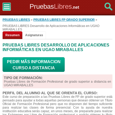
Pruebas
Libres
.net
PRUEBAS LIBRES
»
PRUEBAS LIBRES FP GRADO SUPERIOR
»
PRUEBAS LIBRES Desarrollo de Aplicaciones Informáticas en UGAO
MIRABALLES
Resumen
Asignaturas
PRUEBAS LIBRES DESARROLLO DE APLICACIONES
INFORMÁTICAS EN UGAO MIRABALLES
PEDIR MÃS INFORMACION
CURSO A DISTANCIA
TIPO DE FORMACIÓN:
Pruebas Libres de Formación Profesional de grado superior a distancia en
UGAO MIRABALLES
PERFIL DEL ALUMNO AL QUE SE ORIENTA EL CURSO:
Este curso de preparación a las Pruebas Libres de FP de grado superior está
pensado para ayudar a todas aquellas personas que desean obtener un Título
Oficial de Formación Profesional pero que no disponen del tiempo suficiente
para realizar las clases de forma presencial. Con la ayuda de nuestra
institución educativa serás capaz, en unos meses, de prepararte para realizar
los Exámenes por Libre de Formación profesional y podrás obtener tu título