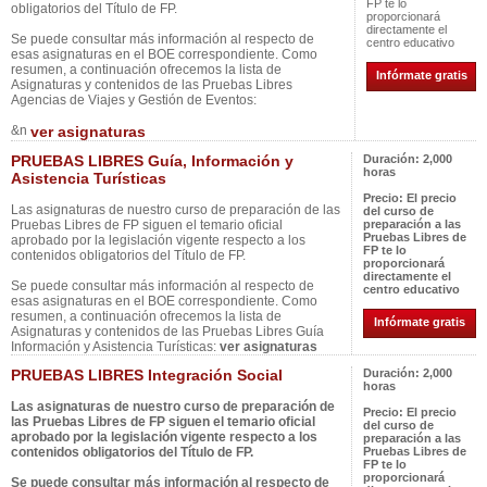
FP te lo
obligatorios del Título de FP.
proporcionará
directamente el
Se puede consultar más información al respecto de
centro educativo
esas asignaturas en el BOE correspondiente. Como
resumen, a continuación ofrecemos la lista de
Infórmate gratis
Asignaturas y contenidos de las Pruebas Libres
Agencias de Viajes y Gestión de Eventos:
&n
ver asignaturas
PRUEBAS LIBRES Guía, Información y
Duración:
2,000
horas
Asistencia Turísticas
Precio:
El precio
Las asignaturas de nuestro curso de preparación de las
del curso de
Pruebas Libres de FP siguen el temario oficial
preparación a las
Pruebas Libres de
aprobado por la legislación vigente respecto a los
FP te lo
contenidos obligatorios del Título de FP.
proporcionará
directamente el
Se puede consultar más información al respecto de
centro educativo
esas asignaturas en el BOE correspondiente. Como
resumen, a continuación ofrecemos la lista de
Infórmate gratis
Asignaturas y contenidos de las Pruebas Libres Guía
Información y Asistencia Turísticas:
ver asignaturas
PRUEBAS LIBRES Integración Social
Duración:
2,000
horas
Las asignaturas de nuestro curso de preparación de
Precio:
El precio
las Pruebas Libres de FP siguen el temario oficial
del curso de
aprobado por la legislación vigente respecto a los
preparación a las
contenidos obligatorios del Título de FP.
Pruebas Libres de
FP te lo
proporcionará
Se puede consultar más información al respecto de