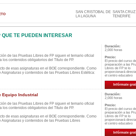
SAN CRISTOBAL DE
SANTA CRUZ
NETO
LA LAGUNA
TENERIFE
P QUE TE PUEDEN INTERESAR
Duración:
2,000 horas
ión de las Pruebas Libres de FP siguen el temario oficial
Precio:
 los contenidos obligatorios del Título de FP.
El precio del curso d
preparación a las Pr
ecto de esas asignaturas en el BOE correspondiente. Como
Libres de FP te lo
proporcionará direc
e Asignaturas y contenidos de las Pruebas Libres Estética:
el centro educativo
Infórmate grat
Equipo Industrial
Duración:
2,000 horas
ión de las Pruebas Libres de FP siguen el temario oficial
Precio:
 los contenidos obligatorios del Título de FP.
El precio del curso d
preparación a las Pr
ecto de esas asignaturas en el BOE correspondiente. Como
Libres de FP te lo
proporcionará direc
e Asignaturas y contenidos de las Pruebas Libres
el centro educativo
Infórmate grat