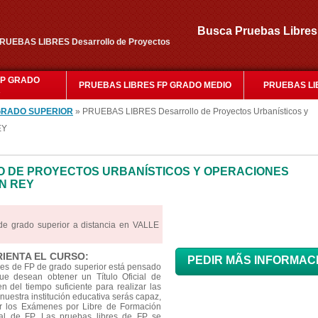
Busca Pruebas Libr
PRUEBAS LIBRES Desarrollo de Proyectos
FP GRADO
PRUEBAS LIBRES FP GRADO MEDIO
PRUEBAS LI
R
GRADO SUPERIOR
» PRUEBAS LIBRES Desarrollo de Proyectos Urbanísticos y
EY
 DE PROYECTOS URBANÍSTICOS Y OPERACIONES
N REY
de grado superior a distancia en VALLE
RIENTA EL CURSO:
PEDIR MÃS INFORMAC
res de FP de grado superior está pensado
e desean obtener un Título Oficial de
 del tiempo suficiente para realizar las
nuestra institución educativa serás capaz,
ar los Exámenes por Libre de Formación
cial de FP. Las pruebas libres de FP se