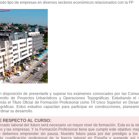
odo tipo de empresas en diversos sectores económicos relacionados con la FP
en disposición de presentarte y superar los exámenes convocados por las Comu
ollo de Proyectos Urbanísticos y Operaciones Topográficas. Estudiando el 
rás el Título Oficial de Formación Profesional como TÃ¨cnico Superior en Desar
ráficas. Estos estudios capacitan para participar en construcciones, planeam
rdinar su desarrollo.
E RESPECTO AL CURSO:
ercado laboral del futuro será necesario un mayor nivel de formación. Esta es la i
 y las empresas. Y la Formación Profesional tiene que cumplir este objetivo: mej
e debemos emprender sin pausa. Nuestro futuro pasa por dar prestigio a los 
 cualificación profesional de la fuerza laboral en España y aumente así n