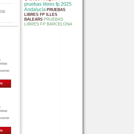
pruebas libres fp 2025
Andalucía
PRUEBAS
 DE
LIBRES FP ILLES
PRUEBAS
BALEARS
LIBRES FP BARCELONA
e
uebas
tamente
is
e
uebas
tamente
is