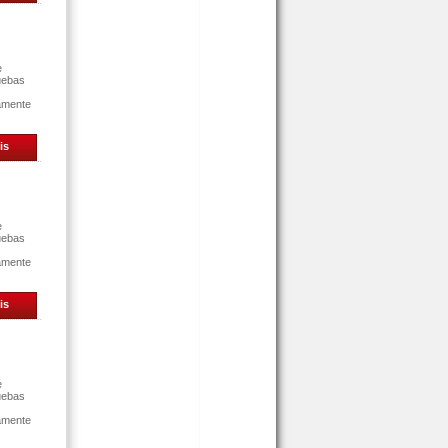
e
uebas
tamente
is
e
uebas
tamente
is
e
uebas
tamente