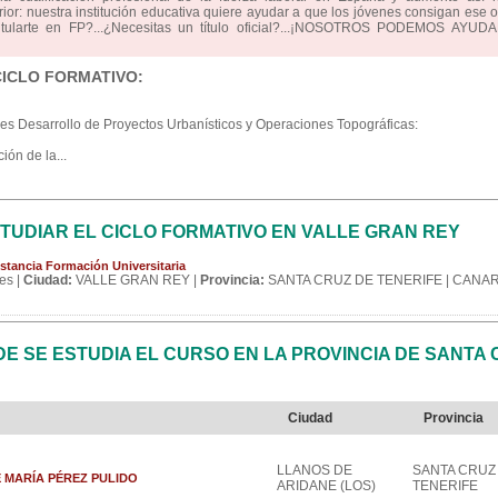
erior: nuestra institución educativa quiere ayudar a que los jóvenes consigan ese o
titularte en FP?...¿Necesitas un título oficial?...¡NOSOTROS PODEMOS AYUD
CICLO FORMATIVO:
res Desarrollo de Proyectos Urbanísticos y Operaciones Topográficas:
ón de la...
TUDIAR EL CICLO FORMATIVO EN VALLE GRAN REY
stancia Formación Universitaria
es |
Ciudad:
VALLE GRAN REY |
Provincia:
SANTA CRUZ DE TENERIFE | CANARI
 SE ESTUDIA EL CURSO EN LA PROVINCIA DE SANTA 
Ciudad
Provincia
LLANOS DE
SANTA CRUZ
OSÉ MARÍA PÉREZ PULIDO
ARIDANE (LOS)
TENERIFE