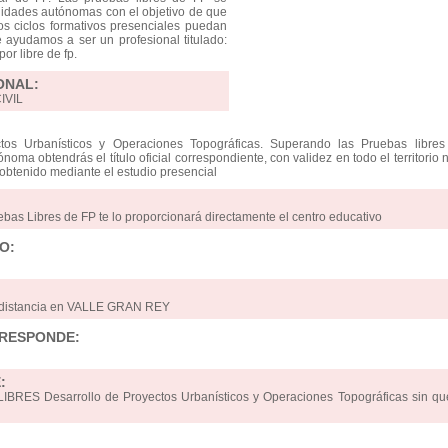
idades autónomas con el objetivo de que
os ciclos formativos presenciales puedan
Te ayudamos a ser un profesional titulado:
or libre de fp.
ONAL:
IVIL
tos Urbanísticos y Operaciones Topográficas. Superando las Pruebas libres
oma obtendrás el título oficial correspondiente, con validez en todo el territorio 
 obtenido mediante el estudio presencial
ebas Libres de FP te lo proporcionará directamente el centro educativo
O:
a distancia en VALLE GRAN REY
RRESPONDE:
:
BRES Desarrollo de Proyectos Urbanísticos y Operaciones Topográficas sin q