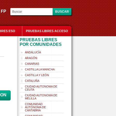
es FP
BRES ESO
PRUEBAS LIBRES ACCESO
PRUEBAS LIBRES
POR COMUNIDADES
ANDALUCÍA
ARAGÓN
CANARIAS
CASTILLA LA MANCHA
CASTILLA Y LEÓN
CATALUÑA
CIUDAD AUTONOMA DE
CEUTA
ION
CIUDAD AUTONOMA DE
MELILLA
COMUNIDAD
AUTÓNOMA DE
CANTABRIA