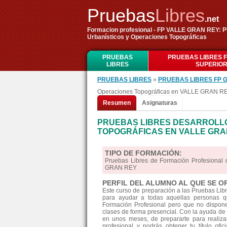
Pruebas
Libres
.net
Formacion profesional - FP VALLE GRAN REY: 
Urbanísticos y Operaciones Topográficas
PRUEBAS
PRUEBAS LIBRES 
LIBRES
SUPERIO
PRUEBAS LIBRES
»
PRUEBAS LIBRES FP 
Operaciones Topográficas en VALLE GRAN R
Resumen
Asignaturas
PRUEBAS LIBRES DESARROLLO
TOPOGRÁFICAS EN VALLE GRA
TIPO DE FORMACIÓN:
Pruebas Libres de Formación Profesional 
GRAN REY
PERFIL DEL ALUMNO AL QUE SE O
Este curso de preparación a las Pruebas Lib
para ayudar a todas aquellas personas qu
Formación Profesional pero que no disponen
clases de forma presencial. Con la ayuda de 
en unos meses, de prepararte para realiz
profesional y podrás obtener tu título ofi