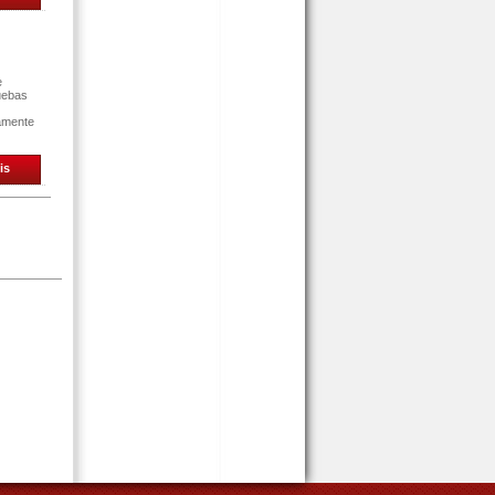
e
uebas
tamente
is