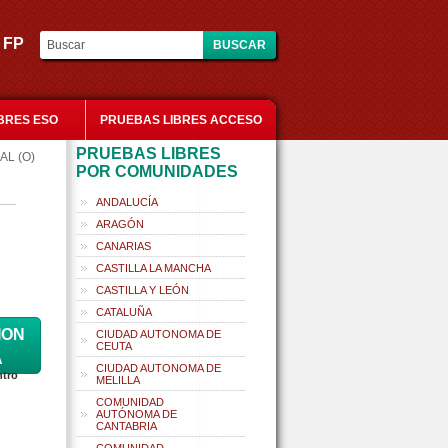
es FP
BRES ESO
PRUEBAS LIBRES ACCESO
PRUEBAS LIBRES
AL (O)
POR COMUNIDADES
ANDALUCÍA
ARAGÓN
CANARIAS
CASTILLA LA MANCHA
CASTILLA Y LEÓN
CATALUÑA
ION
CIUDAD AUTONOMA DE
CEUTA
A
CIUDAD AUTONOMA DE
ntro
MELILLA
COMUNIDAD
AUTÓNOMA DE
CANTABRIA