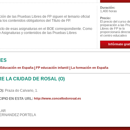
Duración:
1,400 horas
ión de las Pruebas Libres de FP siguen el temario oficial
Precio:
 los contenidos obligatorios del Título de FP.
El precio del curso d
preparación a las Pr
ecto de esas asignaturas en el BOE correspondiente. Como
Libres de FP te lo
proporcionará direc
e Asignaturas y contenidos de las Pruebas Libres
el centro educativo
Infórmate grat
CES
a Educación en España
|
FP educación infantil
|
La formación en España
 LA CIUDAD DE ROSAL (O)
):
Praza do Calvario, 1.
IPIO EN ESTA URL:
http://www.concellodorosal.es
LAR
FERNANDEZ PORTELA