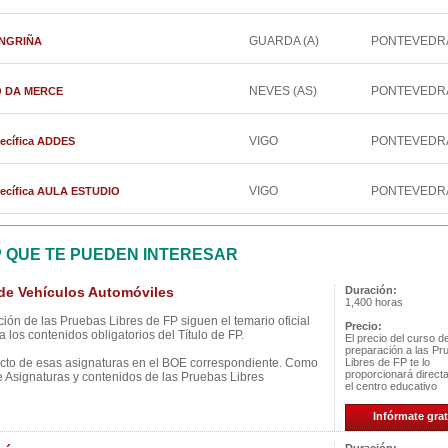
GUARDA (A)
PONTEVEDR
SANGRIÑA
NEVES (AS)
PONTEVEDR
ZO DA MERCE
VIGO
PONTEVEDR
pecífica ADDES
VIGO
PONTEVEDR
pecífica AULA ESTUDIO
P QUE TE PUEDEN INTERESAR
e Vehículos Automóviles
Duración:
1,400 horas
ión de las Pruebas Libres de FP siguen el temario oficial
Precio:
 los contenidos obligatorios del Título de FP.
El precio del curso d
preparación a las Pr
ecto de esas asignaturas en el BOE correspondiente. Como
Libres de FP te lo
proporcionará direc
e Asignaturas y contenidos de las Pruebas Libres
el centro educativo
Infórmate grat