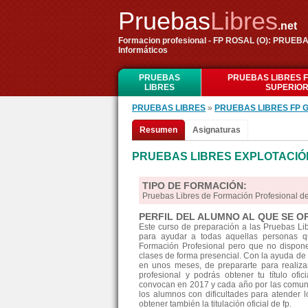
Pruebas
Libres
.net
Formacion profesional - FP ROSAL (O): PRUEBA
Informáticos
PRUEBAS
PRUEBAS LIBRES 
LIBRES
SUPERIO
PRUEBAS LIBRES
»
PRUEBAS LIBRES FP 
Resumen
Asignaturas
PRUEBAS LIBRES EXPLOTACIÓN
TIPO DE FORMACIÓN:
Pruebas Libres de Formación Profesional d
PERFIL DEL ALUMNO AL QUE SE O
Este curso de preparación a las Pruebas L
para ayudar a todas aquellas personas qu
Formación Profesional pero que no disponen
clases de forma presencial. Con la ayuda de 
en unos meses, de prepararte para realiz
profesional y podrás obtener tu título ofi
convocan en 2017 y cada año por las comun
los alumnos con dificultades para atender l
obtener también la titulación oficial de fp.