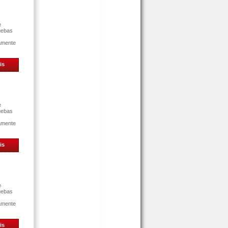
e
uebas
tamente
is
e
uebas
tamente
is
e
uebas
tamente
is