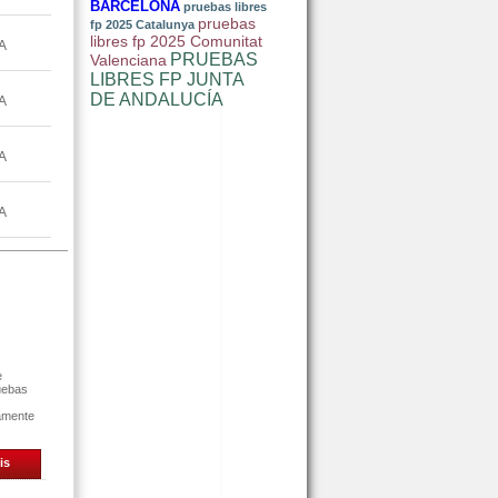
BARCELONA
pruebas libres
pruebas
fp 2025 Catalunya
libres fp 2025 Comunitat
A
PRUEBAS
Valenciana
LIBRES FP JUNTA
DE ANDALUCÍA
A
A
A
e
uebas
tamente
is