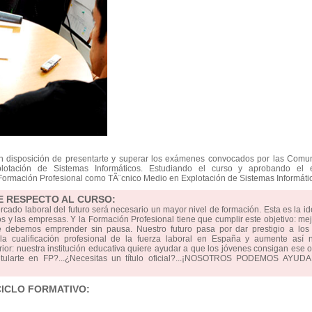
en disposición de presentarte y superar los exámenes convocados por las Comu
lotación de Sistemas Informáticos. Estudiando el curso y aprobando el
de Formación Profesional como TÃ¨cnico Medio en Explotación de Sistemas Informáti
E RESPECTO AL CURSO:
ercado laboral del futuro será necesario un mayor nivel de formación. Esta es la i
 y las empresas. Y la Formación Profesional tiene que cumplir este objetivo: mej
e debemos emprender sin pausa. Nuestro futuro pasa por dar prestigio a los 
 cualificación profesional de la fuerza laboral en España y aumente así n
erior: nuestra institución educativa quiere ayudar a que los jóvenes consigan ese o
titularte en FP?...¿Necesitas un título oficial?...¡NOSOTROS PODEMOS AYUD
CICLO FORMATIVO: