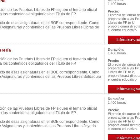
ría
Duración:
1,400 horas
ión de las Pruebas Libres de FP siguen el temario oficial
Precio:
 los contenidos obligatorios del Título de FP.
El precio del curso d
preparación a las Pr
ecto de esas asignaturas en el BOE correspondiente. Como
Libres de FP te lo
proporcionará direc
e Asignaturas y contenidos de las Pruebas Libres Obras de
el centro educativo
Infórmate grat
rería
Duración:
1,400 horas
ión de las Pruebas Libres de FP siguen el temario oficial
Precio:
 los contenidos obligatorios del Título de FP.
El precio del curso d
preparación a las Pr
ecto de esas asignaturas en el BOE correspondiente. Como
Libres de FP te lo
proporcionará direc
e Asignaturas y contenidos de las Pruebas Libres Soldadura
el centro educativo
Infórmate grat
Duración:
1,400 horas
ión de las Pruebas Libres de FP siguen el temario oficial
Precio:
 los contenidos obligatorios del Título de FP.
El precio del curso d
preparación a las Pr
ecto de esas asignaturas en el BOE correspondiente. Como
Libres de FP te lo
proporcionará direc
e Asignaturas y contenidos de las Pruebas Libres Joyería:
el centro educativo
Infórmate grat