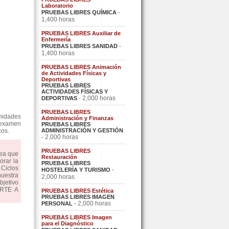
Laboratorio
-
PRUEBAS LIBRES QUÍMICA
1,400 horas
PRUEBAS LIBRES Auxiliar de
Enfermería
-
PRUEBAS LIBRES SANIDAD
1,400 horas
PRUEBAS LIBRES Animación
de Actividades Físicas y
Deportivas
PRUEBAS LIBRES
ACTIVIDADES FÍSICAS Y
- 2,000 horas
DEPORTIVAS
PRUEBAS LIBRES
nidades
Administración y Finanzas
 examen
PRUEBAS LIBRES
cos.
ADMINISTRACIÓN Y GESTIÓN
- 2,000 horas
PRUEBAS LIBRES
dea que
Restauración
orar la
PRUEBAS LIBRES
Ciclos
-
HOSTELERÍA Y TURISMO
uestra
2,000 horas
bjetivo
ARTE A
PRUEBAS LIBRES Estética
PRUEBAS LIBRES IMAGEN
- 2,000 horas
PERSONAL
PRUEBAS LIBRES Imagen
para el Diagnóstico