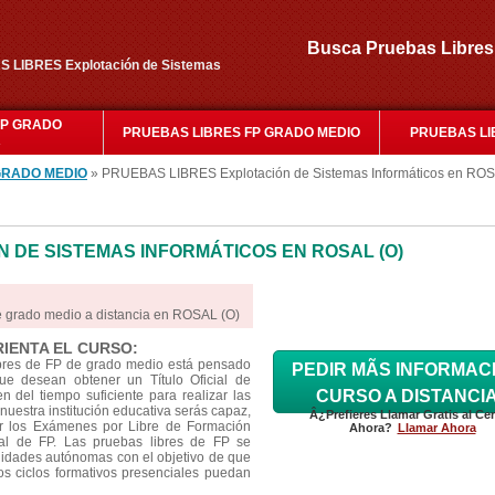
Busca Pruebas Libr
S LIBRES Explotación de Sistemas
FP GRADO
PRUEBAS LIBRES FP GRADO MEDIO
PRUEBAS LI
R
GRADO MEDIO
» PRUEBAS LIBRES Explotación de Sistemas Informáticos en ROS
 DE SISTEMAS INFORMÁTICOS EN ROSAL (O)
e grado medio a distancia en ROSAL (O)
RIENTA EL CURSO:
ibres de FP de grado medio está pensado
PEDIR MÃS INFORMAC
e desean obtener un Título Oficial de
CURSO A DISTANCI
 del tiempo suficiente para realizar las
nuestra institución educativa serás capaz,
Â¿Prefieres Llamar Gratis al Ce
ar los Exámenes por Libre de Formación
Ahora?
Llamar Ahora
cial de FP. Las pruebas libres de FP se
idades autónomas con el objetivo de que
os ciclos formativos presenciales puedan