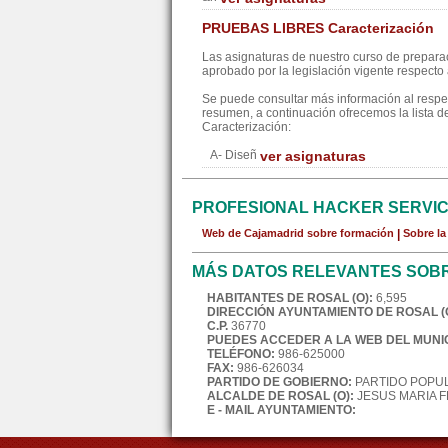
PRUEBAS LIBRES Caracterización
Las asignaturas de nuestro curso de preparac
aprobado por la legislación vigente respecto a
Se puede consultar más información al resp
resumen, a continuación ofrecemos la lista d
Caracterización:
A- Diseñ
ver asignaturas
PROFESIONAL HACKER SERVI
Web de Cajamadrid sobre formación
|
Sobre l
MÁS DATOS RELEVANTES SOBRE
HABITANTES DE ROSAL (O):
6,595
DIRECCIÓN AYUNTAMIENTO DE ROSAL (O
C.P.
36770
PUEDES ACCEDER A LA WEB DEL MUNIC
TELÉFONO:
986-625000
FAX:
986-626034
PARTIDO DE GOBIERNO:
PARTIDO POPU
ALCALDE DE ROSAL (O):
JESUS MARIA 
E - MAIL AYUNTAMIENTO: