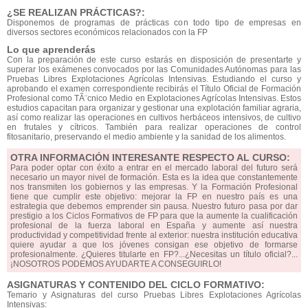
¿SE REALIZAN PRÁCTICAS?:
Disponemos de programas de prácticas con todo tipo de empresas en
diversos sectores económicos relacionados con la FP
Lo que aprenderás
Con la preparación de este curso estarás en disposición de presentarte y
superar los exámenes convocados por las Comunidades Autónomas para las
Pruebas Libres Explotaciones Agrícolas Intensivas. Estudiando el curso y
aprobando el examen correspondiente recibirás el Título Oficial de Formación
Profesional como TÃ¨cnico Medio en Explotaciones Agrícolas Intensivas. Estos
estudios capacitan para organizar y gestionar una explotación familiar agraria,
así como realizar las operaciones en cultivos herbáceos intensivos, de cultivo
en frutales y cítricos. También para realizar operaciones de control
fitosanitario, preservando el medio ambiente y la sanidad de los alimentos.
OTRA INFORMACIÓN INTERESANTE RESPECTO AL CURSO:
Para poder optar con éxito a entrar en el mercado laboral del futuro será
necesario un mayor nivel de formación. Esta es la idea que constantemente
nos transmiten los gobiernos y las empresas. Y la Formación Profesional
tiene que cumplir este objetivo: mejorar la FP en nuestro país es una
estrategia que debemos emprender sin pausa. Nuestro futuro pasa por dar
prestigio a los Ciclos Formativos de FP para que la aumente la cualificación
profesional de la fuerza laboral en España y aumente así nuestra
productividad y competitividad frente al exterior: nuestra institución educativa
quiere ayudar a que los jóvenes consigan ese objetivo de formarse
profesionalmente. ¿Quieres titularte en FP?...¿Necesitas un título oficial?...
¡NOSOTROS PODEMOS AYUDARTE A CONSEGUIRLO!
ASIGNATURAS Y CONTENIDO DEL CICLO FORMATIVO:
Temario y Asignaturas del curso Pruebas Libres Explotaciones Agrícolas
Intensivas: