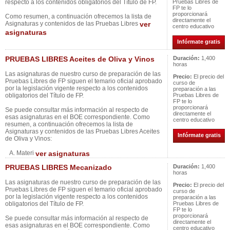
respecto a los contenidos obligatorios del Título de FP.
Pruebas Libres de
FP te lo
proporcionará
Como resumen, a continuación ofrecemos la lista de
directamente el
Asignaturas y contenidos de las Pruebas Libres
ver
centro educativo
asignaturas
Infórmate gratis
PRUEBAS LIBRES Aceites de Oliva y Vinos
Duración:
1,400
horas
Las asignaturas de nuestro curso de preparación de las
Precio:
El precio del
Pruebas Libres de FP siguen el temario oficial aprobado
curso de
por la legislación vigente respecto a los contenidos
preparación a las
obligatorios del Título de FP.
Pruebas Libres de
FP te lo
proporcionará
Se puede consultar más información al respecto de
directamente el
esas asignaturas en el BOE correspondiente. Como
centro educativo
resumen, a continuación ofrecemos la lista de
Asignaturas y contenidos de las Pruebas Libres Aceites
Infórmate gratis
de Oliva y Vinos:
A. Materi
ver asignaturas
PRUEBAS LIBRES Mecanizado
Duración:
1,400
horas
Las asignaturas de nuestro curso de preparación de las
Precio:
El precio del
Pruebas Libres de FP siguen el temario oficial aprobado
curso de
por la legislación vigente respecto a los contenidos
preparación a las
obligatorios del Título de FP.
Pruebas Libres de
FP te lo
proporcionará
Se puede consultar más información al respecto de
directamente el
esas asignaturas en el BOE correspondiente. Como
centro educativo