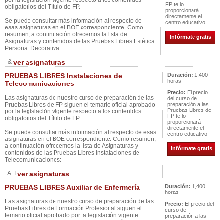
por la legislación vigente respecto a los contenidos
FP te lo
obligatorios del Título de FP.
proporcionará
directamente el
Se puede consultar más información al respecto de
centro educativo
esas asignaturas en el BOE correspondiente. Como
resumen, a continuación ofrecemos la lista de
Infórmate gratis
Asignaturas y contenidos de las Pruebas Libres Estética
Personal Decorativa:
&
ver asignaturas
PRUEBAS LIBRES Instalaciones de
Duración:
1,400
horas
Telecomunicaciones
Precio:
El precio
Las asignaturas de nuestro curso de preparación de las
del curso de
Pruebas Libres de FP siguen el temario oficial aprobado
preparación a las
Pruebas Libres de
por la legislación vigente respecto a los contenidos
FP te lo
obligatorios del Título de FP.
proporcionará
directamente el
Se puede consultar más información al respecto de esas
centro educativo
asignaturas en el BOE correspondiente. Como resumen,
a continuación ofrecemos la lista de Asignaturas y
Infórmate gratis
contenidos de las Pruebas Libres Instalaciones de
Telecomunicaciones:
A. I
ver asignaturas
PRUEBAS LIBRES Auxiliar de Enfermería
Duración:
1,400
horas
Las asignaturas de nuestro curso de preparación de las
Precio:
El precio del
Pruebas Libres de Formación Profesional siguen el
curso de
temario oficial aprobado por la legislación vigente
preparación a las