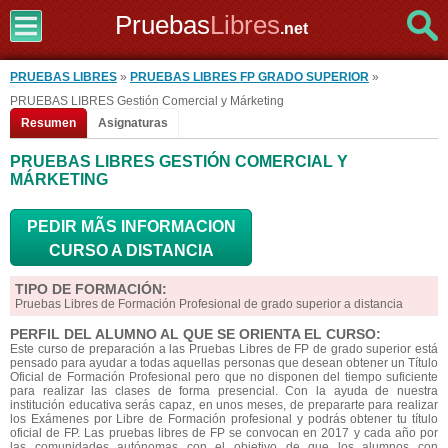
Pruebas
Libres
.net
PRUEBAS LIBRES
»
PRUEBAS LIBRES FP GRADO SUPERIOR
»
PRUEBAS LIBRES Gestión Comercial y Márketing
Resumen
Asignaturas
PRUEBAS LIBRES GESTIÓN COMERCIAL Y
MÁRKETING
PEDIR MÃS INFORMACION
CURSO A DISTANCIA
TIPO DE FORMACIÓN:
Pruebas Libres de Formación Profesional de grado superior a distancia
PERFIL DEL ALUMNO AL QUE SE ORIENTA EL CURSO:
Este curso de preparación a las Pruebas Libres de FP de grado superior está
pensado para ayudar a todas aquellas personas que desean obtener un Título
Oficial de Formación Profesional pero que no disponen del tiempo suficiente
para realizar las clases de forma presencial. Con la ayuda de nuestra
institución educativa serás capaz, en unos meses, de prepararte para realizar
los Exámenes por Libre de Formación profesional y podrás obtener tu título
oficial de FP. Las pruebas libres de FP se convocan en 2017 y cada año por
las comunidades autónomas con el objetivo de que los alumnos con