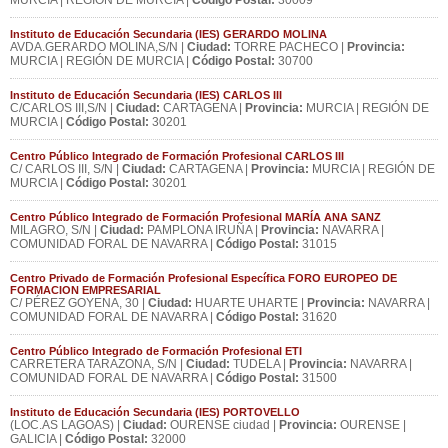
MURCIA | REGIÓN DE MURCIA |
Código Postal:
30009
Instituto de Educación Secundaria (IES) GERARDO MOLINA
AVDA.GERARDO MOLINA,S/N |
Ciudad:
TORRE PACHECO |
Provincia:
MURCIA | REGIÓN DE MURCIA |
Código Postal:
30700
Instituto de Educación Secundaria (IES) CARLOS III
C/CARLOS III,S/N |
Ciudad:
CARTAGENA |
Provincia:
MURCIA | REGIÓN DE
MURCIA |
Código Postal:
30201
Centro Público Integrado de Formación Profesional CARLOS III
C/ CARLOS III, S/N |
Ciudad:
CARTAGENA |
Provincia:
MURCIA | REGIÓN DE
MURCIA |
Código Postal:
30201
Centro Público Integrado de Formación Profesional MARÍA ANA SANZ
MILAGRO, S/N |
Ciudad:
PAMPLONA IRUÑA |
Provincia:
NAVARRA |
COMUNIDAD FORAL DE NAVARRA |
Código Postal:
31015
Centro Privado de Formación Profesional Específica FORO EUROPEO DE
FORMACION EMPRESARIAL
C/ PÉREZ GOYENA, 30 |
Ciudad:
HUARTE UHARTE |
Provincia:
NAVARRA |
COMUNIDAD FORAL DE NAVARRA |
Código Postal:
31620
Centro Público Integrado de Formación Profesional ETI
CARRETERA TARAZONA, S/N |
Ciudad:
TUDELA |
Provincia:
NAVARRA |
COMUNIDAD FORAL DE NAVARRA |
Código Postal:
31500
Instituto de Educación Secundaria (IES) PORTOVELLO
(LOC.AS LAGOAS) |
Ciudad:
OURENSE ciudad |
Provincia:
OURENSE |
GALICIA |
Código Postal:
32000