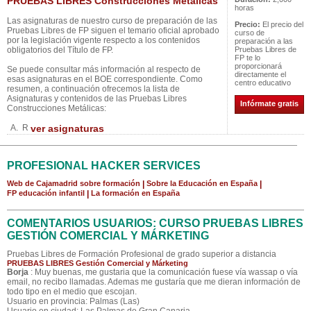
PRUEBAS LIBRES Construcciones Metálicas
horas
Las asignaturas de nuestro curso de preparación de las
Precio:
El precio del
Pruebas Libres de FP siguen el temario oficial aprobado
curso de
por la legislación vigente respecto a los contenidos
preparación a las
obligatorios del Título de FP.
Pruebas Libres de
FP te lo
proporcionará
Se puede consultar más información al respecto de
directamente el
esas asignaturas en el BOE correspondiente. Como
centro educativo
resumen, a continuación ofrecemos la lista de
Asignaturas y contenidos de las Pruebas Libres
Infórmate gratis
Construcciones Metálicas:
A. R
ver asignaturas
PROFESIONAL HACKER SERVICES
Web de Cajamadrid sobre formación
|
Sobre la Educación en España
|
FP educación infantil
|
La formación en España
COMENTARIOS USUARIOS: CURSO PRUEBAS LIBRES
GESTIÓN COMERCIAL Y MÁRKETING
Pruebas Libres de Formación Profesional de grado superior a distancia
PRUEBAS LIBRES Gestión Comercial y Márketing
Borja
: Muy buenas, me gustaria que la comunicación fuese vía wassap o vía
email, no recibo llamadas. Ademas me gustaría que me dieran información de
todo tipo en el medio que escojan.
Usuario en provincia: Palmas (Las)