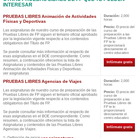
INTERESAR
PRUEBAS LIBRES Animación de Actividades
Duración:
2,000
horas
Físicas y Deportivas
Precio:
El precio del
Las asignaturas de nuestro curso de preparación de las
curso de
Pruebas Libres de FP siguen el temario oficial aprobado
preparación a las
Pruebas Libres de
por la legislación vigente respecto a los contenidos
FP te lo
obligatorios del Título de FP.
proporcionará
directamente el
Se puede consultar más información al respecto de
centro educativo
esas asignaturas en el BOE correspondiente. Como
resumen, a continuación ofrecemos la lista de
Infórmate gratis
Asignaturas y contenidos de las Pruebas Libres
Animación de Actividades Físicas y Deportivas:
ver asignaturas
PRUEBAS LIBRES Agencias de Viajes
Duración:
2,000
horas
Las asignaturas de nuestro curso de preparación de las
Precio:
El precio del
Pruebas Libres de FP siguen el temario oficial aprobado
curso de
por la legislación vigente respecto a los contenidos
preparación a las
obligatorios del Título de FP.
Pruebas Libres de
FP te lo
proporcionará
Se puede consultar más información al respecto de
directamente el
esas asignaturas en el BOE correspondiente. Como
centro educativo
resumen, a continuación ofrecemos la lista de
Asignaturas y contenidos de las Pruebas Libres
Infórmate gratis
Agencias de Viajes:
1- Definición de proce