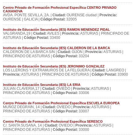
Centro Privado de Formación Profesional Específica CENTRO PRIVADO
CAIXANOVA
AVDA. PONTE SEVILLA, 2A. |
Ciudad:
OURENSE ciudad |
Provincia:
OURENSE | GALICIA |
Código Postal:
32005
Instituto de Educación Secundaria (IES) RAMON MENENDEZ PIDAL
VALGRANDA,19 |
Ciudad:
AVILES |
Provincia:
ASTURIAS | PRINCIPADO DE
ASTURIAS |
Código Postal:
33400
Instituto de Educación Secundaria (IES) CALDERON DE LA BARCA
CALDERON DE LA BARCA S/N |
Ciudad:
GIJON |
Provincia:
ASTURIAS |
PRINCIPADO DE ASTURIAS |
Código Postal:
33204
Instituto de Educación Secundaria (IES) JERONIMO GONZALEZ
LOS LLERONS Y EXTRAMUROS DE LA FELGUERA |
Ciudad:
LANGREO |
Provincia:
ASTURIAS | PRINCIPADO DE ASTURIAS |
Código Postal:
33900
Instituto de Educación Secundaria (IES) LA ERIA
JULIAN CLAVERIA,17 |
Ciudad:
OVIEDO |
Provincia:
ASTURIAS |
PRINCIPADO DE ASTURIAS |
Código Postal:
33006
Centro Privado de Formación Profesional Específica ESCUELA EUROPEA
MUÑOZ DEGRAIN, 14 |
Ciudad:
OVIEDO |
Provincia:
ASTURIAS |
PRINCIPADO DE ASTURIAS |
Código Postal:
33007
Centro Privado de Formación Profesional Específica SERESCO
C/. SANTA SUSANA, 14 |
Ciudad:
OVIEDO |
Provincia:
ASTURIAS |
PRINCIPADO DE ASTURIAS |
Código Postal:
33000