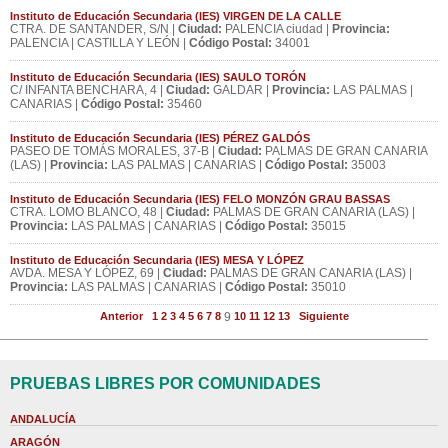
Instituto de Educación Secundaria (IES) VIRGEN DE LA CALLE
CTRA. DE SANTANDER, S/N |
Ciudad:
PALENCIA ciudad |
Provincia:
PALENCIA | CASTILLA Y LEÓN |
Código Postal:
34001
Instituto de Educación Secundaria (IES) SAULO TORÓN
C/ INFANTA BENCHARA, 4 |
Ciudad:
GALDAR |
Provincia:
LAS PALMAS |
CANARIAS |
Código Postal:
35460
Instituto de Educación Secundaria (IES) PÉREZ GALDÓS
PASEO DE TOMÁS MORALES, 37-B |
Ciudad:
PALMAS DE GRAN CANARIA
(LAS) |
Provincia:
LAS PALMAS | CANARIAS |
Código Postal:
35003
Instituto de Educación Secundaria (IES) FELO MONZÓN GRAU BASSAS
CTRA. LOMO BLANCO, 48 |
Ciudad:
PALMAS DE GRAN CANARIA (LAS) |
Provincia:
LAS PALMAS | CANARIAS |
Código Postal:
35015
Instituto de Educación Secundaria (IES) MESA Y LÓPEZ
AVDA. MESA Y LÓPEZ, 69 |
Ciudad:
PALMAS DE GRAN CANARIA (LAS) |
Provincia:
LAS PALMAS | CANARIAS |
Código Postal:
35010
Anterior
1
2
3
4
5
6
7
8
9
10
11
12
13
Siguiente
PRUEBAS LIBRES POR COMUNIDADES
ANDALUCÍA
ARAGÓN