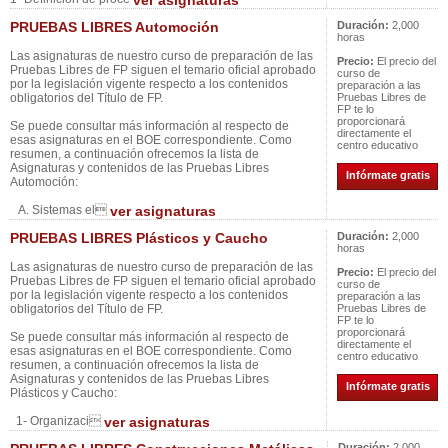
ver asignaturas
PRUEBAS LIBRES Automoción
Duración:
2,000
horas
Las asignaturas de nuestro curso de preparación de las
Precio:
El precio del
Pruebas Libres de FP siguen el temario oficial aprobado
curso de
por la legislación vigente respecto a los contenidos
preparación a las
obligatorios del Título de FP.
Pruebas Libres de
FP te lo
proporcionará
Se puede consultar más información al respecto de
directamente el
esas asignaturas en el BOE correspondiente. Como
centro educativo
resumen, a continuación ofrecemos la lista de
Asignaturas y contenidos de las Pruebas Libres
Infórmate gratis
Automoción:
A. Sistemas el
ver asignaturas
PRUEBAS LIBRES Plásticos y Caucho
Duración:
2,000
horas
Las asignaturas de nuestro curso de preparación de las
Precio:
El precio del
Pruebas Libres de FP siguen el temario oficial aprobado
curso de
por la legislación vigente respecto a los contenidos
preparación a las
obligatorios del Título de FP.
Pruebas Libres de
FP te lo
proporcionará
Se puede consultar más información al respecto de
directamente el
esas asignaturas en el BOE correspondiente. Como
centro educativo
resumen, a continuación ofrecemos la lista de
Asignaturas y contenidos de las Pruebas Libres
Infórmate gratis
Plásticos y Caucho:
1- Organizaci
ver asignaturas
Duración:
2,000